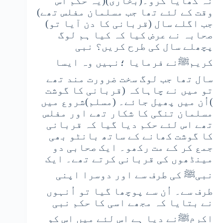
نہ کھایا کرو۔(بخاری)(یہ حکم اُس
وقت کے لئے تھا جب مسلمان مفلس تھے)
جب اگلے سال (قربانی کا دن آیا تو)
صحابہ نے عرض کیا کہ کیا ہم لوگ
پچھلے سال کی طرح کریں؟ نبی
کریمﷺنے فرمایا ؛نہیں وہ ایسا
سال تھا جب لوگ سخت ضرورت مند تھے
تو میں نے چاہاکہ (قربانی کا گوشت
)اُن میں پھیل جائے۔ (مسلم)شروع میں
مسلمان تنگی کا شکار تھے اور مفلس
تھے اس لئے حکم دیا گیا کہ قربانی
کا گوشت کھانے کے ساتھ بانٹو بھی
جمع کر کے مت رکھو۔ ایک صحابی دو
مینڈھوں کی قربانی کرتے تھے۔ ایک
نبیﷺ کی طرف سے اور دوسرا اپنی
طرف سے۔ اُن سے پوچھا گیا تو اُنہوں
نے بتایا کہ مجھے اسی کا حکم نبی
اکرمﷺنے دیا ہے اس لئے میں اس کو