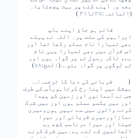
بعد وہ اپنے کئے پر بہت پچھتایا۔
(المائدہ:۲۷تا۳۱ )
قائم ہو جاؤ اپنے باپ
ابراہیم کی ملت پر۔ اللہ نے پہلے
بھی تمہارا نام مسلم رکھا تھا اور
اس قرآن میں بھی تمہارا یہی نام
ہے، تاکہ رسول تم پر گواہ ہوں اور
تم لوگوں پر گواہ بنو…(الحج:۷۸)
( قربانی کی دعا کا ترجمہ:…
بیشک میں اپنا رخ کرتاہوںاُس کی طرف
جس نے آسمانوں اور زمین کو پیدا
اور میں یکسو مسلم ہوں اور میں شرک
کرنے والوں میں سے نہیں ہوں،میری
نمازاورمیری قربانی اور میرا
جینا اور میرا مرناسب کچھ رب
العالمین کے لئے ہے۔میں شرک کرنے