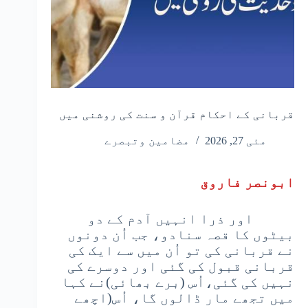
قربانی کے احکام قرآن و سنت کی روشنی میں
مئی 27, 2026
مضامین وتبصرے
ابونصر فاروق
اور ذرا انہیں آدم کے دو
بیٹوں کا قصہ سنادو، جب اُن دونوں
نے قربانی کی تو اُن میں سے ایک کی
قربانی قبول کی گئی اور دوسرے کی
نہیں کی گئی،اُس (برے بھائی)نے کہا
میں تجھے مار ڈالوں گا، اُس(اچھے