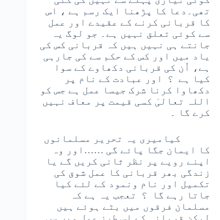
تھی۔دعا کا پڑھنا ایک رسم ہے ، اس
کا قربانی کرنے کے عقیدے اور عمل
سے کوئی تعلق نہیں ہے۔ جو لوگ یہ
جانتے ہی نہیں ہیں کہ قربانی کس کی
یاد میں اور کس کے حکم سے کی جارہی
ہے، اُن کی قربانی دکھاوے کے سوا
کیا ہے ؟ اور عبادت کے نام پر
دکھاوا کرنا شرک جیسا عمل ہے جس کو
اللہ تعالیٰ کسی قیمت پر معاف نہیں
کرے گا ۔
کیامیری یہ تحریر مسلمانوں
کا ایمان جگا پائے گی ……اور وہ
اپنے رویے پر نظر ثانی کریں گے یا
زندگی بھر قربانی کا عمل شوق کی
تکمیل اور نام ونمود کے لئے کیا
جاتا رہے گا ؟ تعجب یہ ہے کہ
مسلمان فرقوں میں بٹے ہوئے ہیں
لیکن قربانی کے اس طرز عمل میں سب