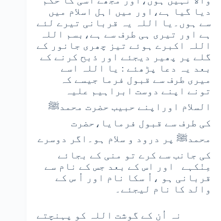
والا نہیں ہوں،اور مجھے اسی کا حکم
دیا گیا ہے،اور میں اہل اسلام میں
سے ہوں۔یا اللہ یہ قربانی تیرے لئے
ہے اور تیری ہی طرف سے ہے،بسم اللہ
اللہ اکبرے ہوئے تیز چھری جانور کے
گلے پر پھیر دیجئے اور ذبح کرنے کے
بعد یہ دعا پڑھئے : یا اللہ اسے
میری طرف سے قبول فرما جیسے کہ
تونے اپنے دوست ابراہیم علیہ
السلام اوراپنے حبیب حضرت محمدﷺ
کی طرف سے قبول فرمایا،حضرت
محمدﷺ پر درود و سلام ہو۔اگر دوسرے
کی جانب سے کرے تو منی کے بجائے
مِنْکہے اور اس کے بعد جس کے نام سے
قربانی ہو ،اُ سکا نام اور اُ س کے
والد کا نام لیجئے۔
نہ اُن کے گوشت اللہ کو پہنچتے