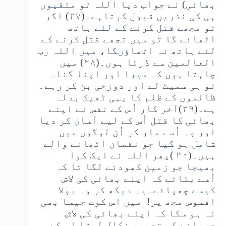
بھائی) نے جواب دیا اللہ تو متقیوں
ہی کی نذریں قبول کرتاہے۔(۲۷) اگر
تو مجھے قتل کرنے کے لئے ہاتھ
اٹھائے گا تو میں تجھے قتل کرنے کے
لئے ہاتھ نہ اٹھاؤںگا، میں اللہ رب
العالمین سے ڈرتا ہوں۔(۲۸) میں
چاہتا ہوں کہ میرا اور اپنا گناہ
تو ہی سمیٹ لے اور دوزخی بن کر رہے۔
ظالموں کے ظلم کا یہی ٹھیک بدلہ
ہے۔(۲۹)آخر کار اُس کے نفس نے اپنے
بھائی کا قتل اُس کے لیے آسان کر دیا
اور وہ اُسے مار کر اُن لوگوں میں
شامل ہو گیا جو نقصان اٹھانے والے
ہیں۔(۳۰ )پھر اللہ نے ایک کوا
بھیجا جو زمین کھودنے لگا تا کہ
اُسے بتائے کہ اپنے بھائی کی لاش
کیسے چھپائے۔یہ دیکھ کر وہ بولا
افسوس مجھ پر! میں اس کوے جیسا بھی
نہ ہو سکا کہ اپنے بھائی کی لاش
چھپانے کی تدبیر نکال لیتا اس کے