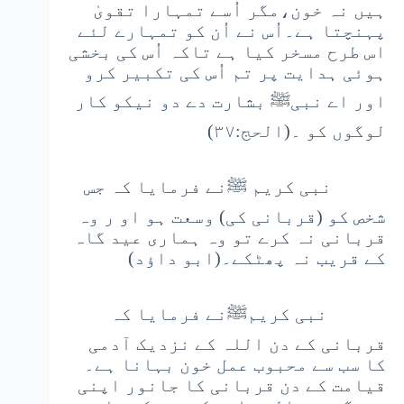
ہیں نہ خون،مگر اُسے تمہارا تقویٰ
پہنچتا ہے۔اُس نے اُن کو تمہارے لئے
اس طرح مسخر کیا ہے تاکہ اُس کی بخشی
ہوئی ہدایت پر تم اُس کی تکبیر کرو
اور اے نبیﷺ بشارت دے دو نیکو کار
لوگوں کو ۔(الحج:۳۷)
نبی کریم ﷺنے فرمایا کہ جس
شخص کو (قربانی کی) وسعت ہو او ر وہ
قربانی نہ کرے تو وہ ہماری عید گاہ
کے قریب نہ پھٹکے۔(ابو داؤد)
نبی کریمﷺنے فرمایا کہ
قربانی کے دن اللہ کے نزدیک آدمی
کا سب سے محبوب عمل خون بہانا ہے۔
قیامت کے دن قربانی کا جانور اپنی