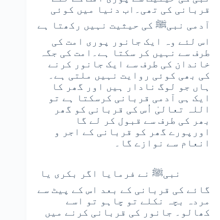
قربانی کی تھی۔اب دنیا میں کوئی
آدمی نبیﷺ کی حیثیت نہیں رکھتا ہے
اس لئے وہ ایک جانور پوری امت کی
طرف سے نہیں کر سکتا ہے۔امت کی جگہ
خاندان کی طرف سے ایک جانور کرنے
کی بھی کوئی روایت نہیں ملتی ہے۔
ہاں جو لوگ نادار ہیں اور گھر کا
ایک ہی آدمی قربانی کرسکتا ہے تو
اللہ تعالیٰ اُس کی قربانی کو گھر
بھر کی طرف سے قبول کر لے گا
اورپورے گھر کو قربانی کے اجر و
انعام سے نوازے گا۔
نبیﷺ نے فرمایا اگر بکری یا
گائے کی قربانی کے بعد اس کے پیٹ سے
مردہ بچہ نکلے تو چاہو تو اسے
کھالو۔ جانور کی قربانی کرنے میں