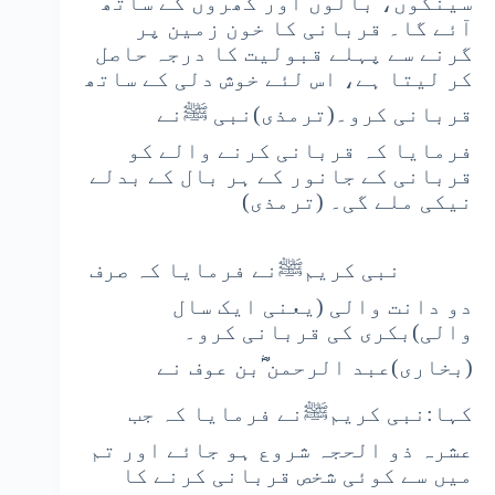
سینگوں، بالوں اور کھروں کے ساتھ
آئے گا۔ قربانی کا خون زمین پر
گرنے سے پہلے قبولیت کا درجہ حاصل
کر لیتا ہے، اس لئے خوش دلی کے ساتھ
قربانی کرو۔(ترمذی)نبی ﷺنے
فرمایا کہ قربانی کرنے والے کو
قربانی کے جانور کے ہر بال کے بدلے
نیکی ملے گی۔ (ترمذی)
نبی کریمﷺنے فرمایا کہ صرف
دو دانت والی (یعنی ایک سال
والی)بکری کی قربانی کرو۔
(بخاری)عبد الرحمن ؓبن عوف نے
کہا:نبی کریمﷺنے فرمایا کہ جب
عشرہ ذو الحجہ شروع ہو جائے اور تم
میں سے کوئی شخص قربانی کرنے کا