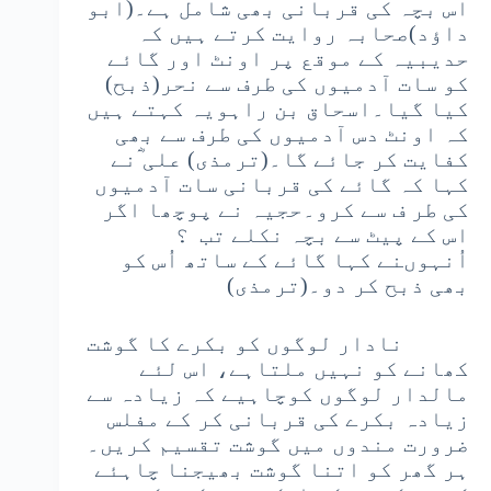
اس بچہ کی قربانی بھی شامل ہے۔(ابو
داؤد)صحابہ روایت کرتے ہیں کہ
حدیبیہ کے موقع پر اونٹ اور گائے
کو سات آدمیوں کی طرف سے نحر(ذبح)
کیا گیا۔اسحاق بن راہویہ کہتے ہیں
کہ اونٹ دس آدمیوں کی طرف سے بھی
کفایت کر جائے گا۔(ترمذی) علی ؓنے
کہا کہ گائے کی قربانی سات آدمیوں
کی طر ف سے کرو۔حجیہ نے پوچھا اگر
اس کے پیٹ سے بچہ نکلے تب ؟
اُنہوںنے کہا گائے کے ساتھ اُس کو
بھی ذبح کر دو۔(ترمذی)
نادار لوگوں کو بکرے کا گوشت
کھانے کو نہیں ملتاہے، اس لئے
مالدار لوگوں کوچاہیے کہ زیادہ سے
زیادہ بکرے کی قربانی کر کے مفلس
ضرورت مندوں میں گوشت تقسیم کریں۔
ہر گھر کو اتنا گوشت بھیجنا چاہئے