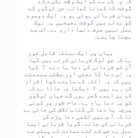
کہ وہ کم سے کم ایک وقت بکرے کے
گوشت کا کھانا کھالے۔جن لوگوں کے
یہاں قربانی ہوئی ہو وہ ایک دوسرے
کو بدلے میں گوشت بھیجیں یہ نیک
عمل نہیں صرف دنیا داری ہے۔اس سے
بچنا چاہئے۔
یہاں پر ایک مسئلہ قابل غور
ہے کہ جو لوگ قربانی کرتے ہیں کیا
اُن کو قربانی کی دعا یا دہے ؟ کیا
وہ اس دعا کا معنی اور مطلب سمجھتے
ہیں کہ وہ اللہ کے سامنے کیا اقرار
کر رہے ہیں ؟ دیکھا یہ جاتا ہے کہ
کم ہی ایسے گھر ہوں گے جہاں لوگوں
کو یہ دعا یاد ہے۔عام طور پر کوئی
پرچہ یا دعا کی کتاب تلاش کی جاتی ہے
تا کہ اُ س میں لکھی دعا پڑھ کر
قربانی کی جائے۔گویا قربانی ایسا
عمل ہے جس کے لئے عبادت کے پہلو سے
کوئی تیاری پہلے سے نہیں کی گئی