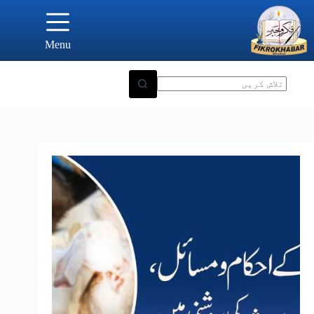
Ski
t
conten
Menu