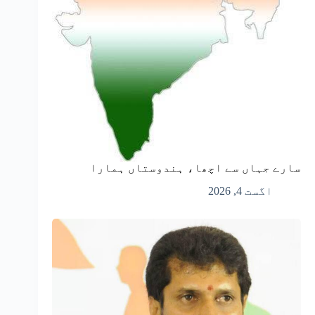
سارے جہاں سے اچھا، ہندوستاں ہمارا
اگست 4, 2026