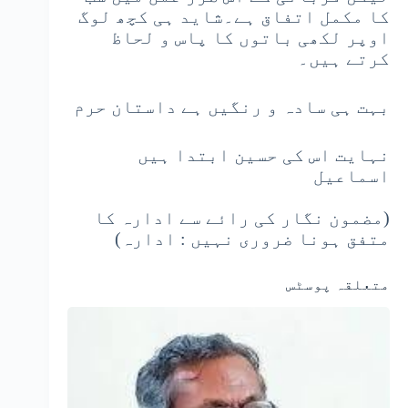
کا مکمل اتفاق ہے۔شاید ہی کچھ لوگ
اوپر لکھی باتوں کا پاس و لحاظ
کرتے ہیں۔
بہت ہی سادہ و رنگیں ہے داستان حرم
نہایت اس کی حسین ابتدا ہیں
اسماعیل
(مضمون نگار کی رائے سے ادارہ کا
متفق ہونا ضروری نہیں : ادارہ)
متعلقہ پوسٹس