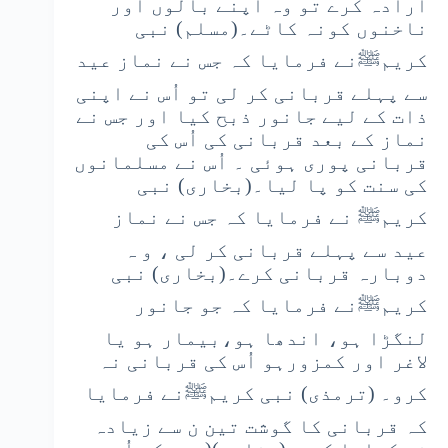
ارادہ کرے تو وہ اپنے بالوں اور
ناخنوں کونہ کاٹے۔(مسلم) نبی
کریمﷺنے فرمایا کہ جس نے نماز عید
سے پہلے قربانی کر لی تو اُس نے اپنی
ذات کے لیے جانور ذبح کیا اور جس نے
نماز کے بعد قربانی کی اُس کی
قربانی پوری ہوئی ۔ اُس نے مسلمانوں
کی سنت کو پا لیا۔(بخاری) نبی
کریمﷺ نے فرمایا کہ جس نے نماز
عید سے پہلے قربانی کر لی ، و ہ
دوبارہ قربانی کرے۔(بخاری) نبی
کریمﷺنے فرمایا کہ جو جانور
لنگڑا ہو، اندھا ہو،بیمار ہو یا
لاغر اور کمزورہو اُس کی قربانی نہ
کرو۔ (ترمذی) نبی کریمﷺنے فرمایا
کہ قربانی کا گوشت تین ن سے زیادہ