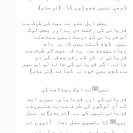
کبھی نہیں چھوڑوں گا۔ (ترمذی)
بعض اہل علم نے میت کی طرف سے
قربانی کی رخصت دی ہے اور بعض لوگ
اس قربانی کو درست نہیں سمجھتے
ہیں۔ کچھ کہتے ہیں کہ یہ بات
زیادہپسندیدہ ہے کہ میت کی طرف سے
قربانی نہ کر کے رقم صدقہ کر دی
جائے۔اگر قربانی کی جائے تو اس میں
سے کچھ بھی خود نہ کھائے۔(ترمذی)
نبیﷺنے ایک مینڈھے کی
قربانی کی اور فرمایایہ میری امت
کے اُن لوگوں کی طر ف سے ہے جنہوںنے
قربانی نہیں کی ہے۔(ترمذی) یہ عمل
نبیﷺ کا مخصوص عمل تھا۔ اُنہوں نے
نبی کی حیثیت سے پوری امت کے لئے