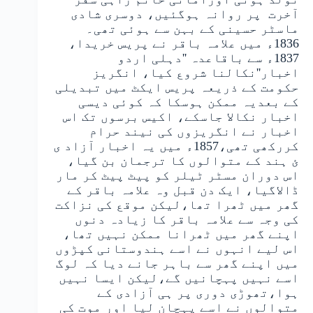
آخرت پر روانہ ہوگئیں، دوسری شادی
ماسٹر حسینی کے بہن سے ہوئی تھی۔
1836ء میں علامہ باقر نے پریس خریدا،
1837ء سے باقاعدہ ''دہلی اردو
اخبار''نکالنا شروع کیا، انگریز
حکومت کے ذریعہ پریس ایکٹ میں تبدیلی
کے بعدیہ ممکن ہوسکا کہ کوئی دیسی
اخبار نکالا جاسکے، اکیس برسوں تک اس
اخبار نے انگریزوں کی نیند حرام
کررکھی تھی،1857ء میں یہ اخبار آزاد ی
ئ ہند کے متوالوں کا ترجمان بن گیا،
اس دوران مسٹر ٹیلر کو پیٹ پیٹ کر مار
ڈالاگیا، ایک دن قبل وہ علامہ باقر کے
گھر میں ٹھرا تھا،لیکن موقع کی نزاکت
کی وجہ سے علامہ باقر کا زیادہ دنوں
اپنے گھر میں ٹھرانا ممکن نہیں تھا،
اس لیے انہوں نے اسے ہندوستانی کپڑوں
میں اپنے گھر سے باہر جانے دیا کہ لوگ
اسے نہیں پہچانیں گے،لیکن ایسا نہیں
ہوا،تھوڑی دوری پر ہی آزادی کے
متوالوں نے اسے پہچان لیا اور موت کی