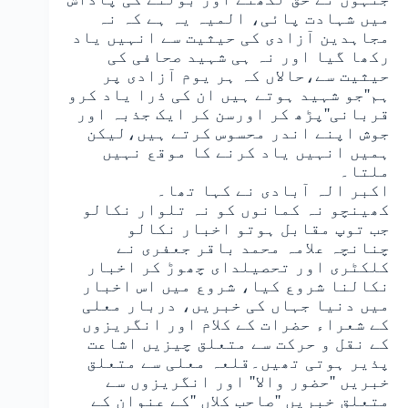
میں شہادت پائی، المیہ یہ ہے کہ نہ
مجاہدین آزادی کی حیثیت سے انہیں یاد
رکھا گیا اور نہ ہی شہید صحافی کی
حیثیت سے،حالاں کہ ہر یوم آزادی پر
ہم''جو شہید ہوتے ہیں ان کی ذرا یاد کرو
قربانی''پڑھ کر اورسن کر ایک جذبہ اور
جوش اپنے اندر محسوس کرتے ہیں،لیکن
ہمیں انہیں یاد کرنے کا موقع نہیں
ملتا۔
اکبر الہ آبادی نے کہا تھا۔
کھینچو نہ کمانوں کو نہ تلوار نکالو
جب توپ مقابل ہوتو اخبار نکالو
چنانچہ علامہ محمد باقر جعفری نے
کلکٹری اور تحصیلدای چھوڑ کر اخبار
نکالنا شروع کیا، شروع میں اس اخبار
میں دنیا جہاں کی خبریں، دربار معلی
کے شعراء حضرات کے کلام اور انگریزوں
کے نقل و حرکت سے متعلق چیزیں اشاعت
پذیر ہوتی تھیں۔قلعہ معلی سے متعلق
خبریں ''حضور والا'' اور انگریزوں سے
متعلق خبریں ''صاحب کلاں ''کے عنوان کے