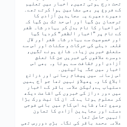
تحت درج ہوتی تھیں، اخبار میں تعلیم
کے فروغ پر بھی مضامین ہوا کرتے تھے۔
دھیرے دھیرے یہ مجاہدین آزادی کا
ترجمان بن گیا اور اس حد تک بن گیا کہ
اس اخبار کا نام بدل کر بہادر شاہ ظفر
کے نام پر ”اخبار الظفر“ کردیا گیا
اور خصوصیت سے بہادر شاہ ظفر اور لال
قلعہ دہلی کی حرکات و سکنات اور اس سے
متعلق خبریں زیادہ شائع ہونے لگیں،
دوسرے علاقوں کی خبریں جن کا تعلق
آزادی اور ثقافت سے ہوتا وہ بھی اس
اخبار میں جگہ پالیتیں۔
اس زمانہ میں پیغام رسانی اور ذرائع
ابلاغ کا وہ پھیلاؤ نہیں تھا جو آج ہمیں
دستیاب ہے،لیکن علامہ باقر کے اخبار
میں دور دراز کی خبروں کی اشاعت دیکھ
کر معلوم ہوتا ہے کہ ان کا نیٹ ورک بڑا
وسیع تھا، شاید اس کام میں باغی فوجی
دستے اور مجاہدین آزادی کا تعاون
انہیں حاصل تھا۔
علامہ محمد باقر کی نگاہ بڑی دوررس تھی