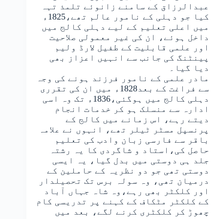
عبدالرزاق کے سامنے زانوئے تلمذ تہہ
کیا جو دہلی کے نامور عالم تھے،1825ء
میں اعلی تعلیم کے لیے دہلی کالج میں
داخل ہوئے، ان کی غیر معمولی صلاحیت
اور علمی قابلیت کے طفیل لارڈ ولیم
پینٹنگ کی جانب سے انہیں اعزاز بھی
دیا گیا۔
مادر علمی کے نامور فرزند ہونے کی وجہ
سے فراغت کے بعد1828ء میں ان کی تقرری
دہلی کالج میں ہوگئی،1836ء تک وہ اسی
ادارہ سے منسلک ہو کر خدمات انجام
دیتے رہے، اس زمانے میں کالج کے
پرنسپل مسٹر ٹیلر تھے، انہوں نے علامہ
باقر سے فارسی زبان وادب کی تعلیم
حاصل کی،استاد و شاگردی کا یہ رشتہ
جلد ہی دوستی میں بدل گیا، یہ ایسی
دوستی تھی جو دو نظریہ کے حاملین کے
درمیان تھی، وہ سولہ برس تک تحصیلدار
اور کلکٹر بھی رہے،وہ شاہ جہاں آباد
کے کلکٹر مٹکاف کے کہنے پر تدریسی کام
چھوڑ کر کلکٹری کرنے لگے، بعد میں