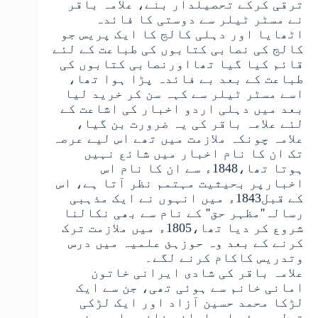
ترقی کرکے تحصیلدار بنے، علامہ باقر
نے مسٹر ٹیلر سے دوستی کا فائدہ
اٹھایا اور دہلی کالج کا ایک پریس جو
کالج کی نصابی کتابوں کی طباعت کے لئے
قائم کیا گیا تھااورنصابی کتابوں کی
طباعت کے بعد بے فائدہ پڑا ہوا تھا،
اسے مسٹر ٹیلر سے کہہ سن کر خرید لیا
بعد میں دہلی اردو اخبار کی اشاعت کے
لئے علامہ باقر کی یہ ضرورت بن گیا،
علامہ چونکہ ملازمت میں تھے اس لیے عرصہ
تک ان کا نام اخبار میں شائع نہیں
ہوتا تھا،1848ء سے ان کا نام اس
اخبارپر بحیثیت مہتمم نظر آتا ہے، اس
کے قبل1843ء میں انہوں نے ایک مذہبی
رسالہ''مظہر حق'' کے نام سے بھی نکالنا
شروع کر دیا تھا،1805ء میں ملازمت ترک
کرنے کے بعد وہ حوزہئ علمیہ میں درس
وتدریس کاکام کرنے لگے۔
علامہ باقر کی شادی ایرانی خاتون
امانی خانم سے ہوئی تھی، جن سے ایک
لڑکا محمد حسین آزاد اور ایک لڑکی
تولد ہوئی اورامانی خانم راہی سفر