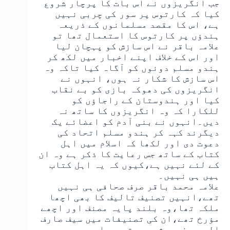
جب انگریزوں نے اس بات کا پرچار شروع
کیا کہ کارتوس پر سور کی چربی نہیں
ہے، اس کا مقصد مسلمانوں کے ذریعہ
ہندؤں پر کارتوس کا استعمال تھا تو
علامہ باقر نے اس سازش کو پہچان لیا
اور اس کے خلاف اپنے اخبار میں لکھ کر
ہندو مسلم دونوں کو آگاہ کیا تاکہ وہ
اس سازش کا شکار نہ ہوں، انہوں نے
انگریزوں کی دھوکہ بازی کو بے نقاب
کیا اور ہندوستان کے راجاؤں کو
للکارا کہ وہ انگریزوں کا ساتھ نہ
دیں۔انہوں نے بنی آدم کو اعضائے یک
دیگرند کہہ کر ہندو مسلم اتحاد کی
دعوت دی اور لکھا کہ اسلام میں اہل
کتاب کے ساتھ جس رعایت کا ذکر ہے وہ ان
کے لئے نہیں ہے،کیوں کہ یہ اہل کتاب
ہیں ہی نہیں۔
علامہ محمد باقر صرف صحافی ہی نہیں
تھے،انہیں تصنیف تالیف کا بھی اچھا
ملکہ تھا،وہ بلند پایہ مصنف اور اچھے
مؤرخ تھے،ان کی تصنیفات میں سیف صارف
المعروف بہ شمسیر تیر،ہادی