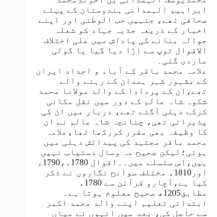
ابراہیم الہمدانی ہندوستان کے پہلے
صحافی تھے، جنہیں حب الوطنی اور اپنے
اخبار کے ذریعہ جذبہ جہاد کو شعلہ
جوالہ بنانے کی پاداش میں علی اختلاف
الاقوال توپ سے اڑا دیا گیا یا گولی
ماردی گئی۔
علامہ محمد باقر کے آباء و اجداد ایران
کے مشہور شہر ہمدان کے رہنے والے
تھے،ان کے پردادا کے والد مولانا محمد
شکوہ شاہ عالم کے دور میں نقل مکانی
کرکے دہلی آگئے تھے، دربار میں ان کی
پذیرائی تھی، چنانچہ شاہ عالم نے ان
کا وظیفہ بھی مقرر کررکھا تھا،علامہ
محمد باقر مجتہد کی پیدائش دہلی میں
ہوئی؛لیکن صحیح مہ وسال دستیاب نہیں
ہیں،اس سلسلے میں۔۔اقوال 1780ء،1790ء
اور1810ء مختلف سوانح نگاروں نے ذکر
کیا ہے،آچارو قرآئن سے 1780ء
مطابق1205ھ صحیح معلوم ہوتا ہے۔
ابتدائی تعلیم اپنے والد محمد اکبر
سے حاصل کی، بعد میں انہوں نے میاں