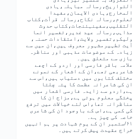
التواریخ،رسالہ مباہلہ،ہادی
المخارج،ہادی الایمان،مفیدا
لعلوم،رسالہ نکاح،رسالہ قرأت،کتاب
التقلیب،سفینہئنجات،کتاب حدوث
مذاہب،رسالہ عید غدیر،تفسیر انما
ولیکم،تفسیر ولایت،اعتقادات حسنہ،
آیت تطہیرمشہور معروف ہیں،ان میں سے
زیادہ کے موضوعات مذہبی اور مناظرہ
بازی سے متعلق ہیں۔
علامہ باقر فارسی اور اردو کے اچھے
شاعربھی تھے،ان کے اشعار کے نمونے
مختلف کتابوں میں دستیاب ہیں،اس سے
ان کی شاعرانہ عظمت کا پتہ چلتا
ہے،اردو سے زایدہ فارسی اشعار میں
پختگی معلوم ہوتی ہے،مزاج ان کا
مناظرانہ تھا،اس لئے خیالات میں ترفع
کی کمی ہے،اس کے باوجود ان کی شاعری
خاصہ کی چیز ہے۔
۶۱/ستمبر ان کے یوم شہادت پر ہم انہیں
خراج عقیدت پیش کرتے ہیں۔