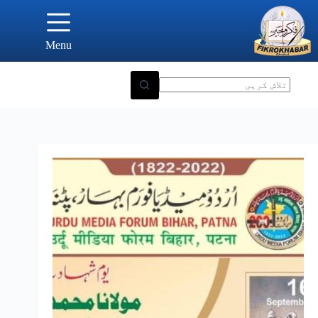
Ski
t
conten
Menu