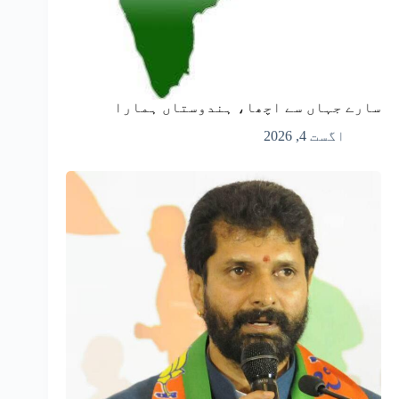
سارے جہاں سے اچھا، ہندوستاں ہمارا
اگست 4, 2026