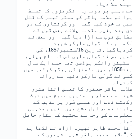
نیند سلا دیا۔
جب دہلی پر دوبارہ انگریزوں کا تسلط
ہوا تو علامہ باقر کو مسٹر ٹیلر کے قتل
میں ماخوذ کیا گیا اور گرفتاری کے دو
دن بعد بغیر مقدمہ چلائے بعض قول کے
مطابق توپ سے اڑا دیا گیا اور بعض نے
لکھا ہے کہ گولی مارکر شہید
کردیاگیا،تاریخ 16/ستمبر1857ء کی
تھی، جس نے گولی ماری اس کا نام ویلیم
اسٹیفن رائکس ہوڈسن تھا جسے ایک سال
بعد1858ء میں لکھنؤ کی بیگم کوٹھی میں
کسی نے گولی مارکر دنیا سے روانہ
کردیا۔
علامہ باقر جعفری کا تعلق اثنا عشری
شیعہ سے تھا، وہ مذہبی علوم میں درک
رکھتے تھے اور عملی طور پر مذہب کے
پابند تھے، اہل تشع میں انہیں مذہبی
معلومات کی وجہ سے مجتہد کا مقام حاصل
تھا۔
آغا محمد طاہر نبیرہ آزاد نے لکھا ہے
کہ''علامہ محمد باقر شہید شیعوں کے