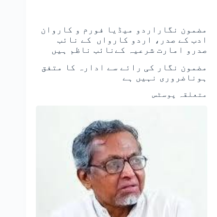
مضمون نگاراردو میڈیا فورم و کاروان
ادب کے صدر، اردو کارواں کے نائب
صدرو امارت شرعیہ کےنائب ناظم ہیں
مضمون نگار کی رائے سے ادارہ کا متفق
ہوناضروری نہیں ہے
متعلقہ پوسٹس