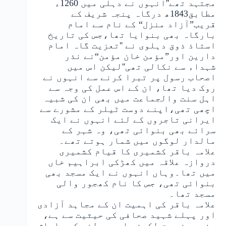
مجتہد تھے''انہوں نے دہلی میں 1260ء
مطابق1843ھ درگاہ پنجہ شریف کے
قریب”آزاد منزل“ کے نام سے امام
بارگاہ بھی بنوایا تھا،جس کی تاریخ
استاذ ذوق دہلوی نے ''تعزیت گاہ امام
دارین اور”مؤمن خان مؤمن“نے نذر
شہداء سے نکالی تھی''لیکن اس میں
اصحاب رسول پر تبرا کرنے سے انہوں نے
روک دیا تھا، ان کے اس عمل کی وجہ سے
اہل سنت والجماعت میں بھی ان کی شبیہ
اچھی تھی،اپنے دوست ٹیلر کے مشورے سے
ایرانی تاجروں کے لئے انہوں نے ایک
سرائے بھی بنوائی تھی، وہ شہر کے
مالدار لوگوں میں شمار ہوتے تھے۔
علامہ باقر کشمیری کا قیام کشمیری
دروازہ علاقہ میں کھڑکی ابراہیم خاں
میں تھا۔وہاں انہوں نے ایک مسجد بھی
بنوائی تھی، جس کا نام کھجور والی
مسجد تھا۔
علامہ باقر کی اہمیت ان کے مجاہد آزادی
اور پہلے شہید صحافی کی حیثیت سے ہے،
جنہوں نے حق لکھنے اور بولنے کی پاداش