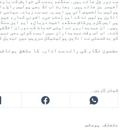
آفیسر بن جاتے ہیں۔ بھارت اب تک بھی پولیس راج وال
پولیس بالخصوص آئی پی ایس یہ سب سے زیادہ سیاسی تو
انڈین پولیس نے کے ایم رُستم جی، اشونی کمار، جیو
پی ایس گل، پرکاش سنگھ، اجیت دوبال، ایم این سنگھ
ہیں۔ ان عہدیداروں نے اپنی خدمات کے دوران اخلاقی
کئے۔ اب اس وقت عہدیداران میں ایسے کوئی بھی نہیں
کو بدقسمتی سے انڈین پولیٹیکل سرویس میں تبدیل ک
مضمون نگار کی رائے سے ادارہ کا متفق ہوناض
شیئر کریں۔
متعلقہ پوسٹس