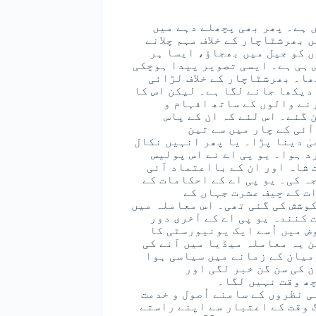
 ہے۔ پھر بھی پچھلے دہے میں
 بھرشٹاچار کے خلاف مہم چلانے
ں کو جیل میں بھجاؤ، ایسا ہر
 ہی ہے۔ ایسی تصویر پیدا ہوچکی
ھا۔ بھرشٹاچار کے خلاف لڑائی
 دیکھا جانے لگا ہے۔ لیکن اس کا
رنے والوں کے ساتھ افہام و
گئے۔ اس لئے کہ ان کے پاس
ئی کے چار میں سے تین
ٰ دینا پڑا۔ یا پھر انہیں نکال
د ہوا۔ یو پی اے نے اس پولیس
 شاہ اور ان کے بااعتماد آئی
ہ کی۔ یو پی اے کے احکامات کے
ت کے چیف عشرت جہاں کے
کوشش کی گئی تھی۔ اس معاملہ میں
 کنندہ یو پی اے کے آخری دور
ض میں اُسے ایک یونیورسٹی کا
ن یہ معاملہ میڈیا میں آنے کی
میان کے زمانے میں سیاسی ہوا
 کی سن گن خبر لگی اور
چھ وقت نہیں لگا۔
 نظروں کے سامنے اُصول و خدمت
 وقت کے اعتبار سے اپنے راستے