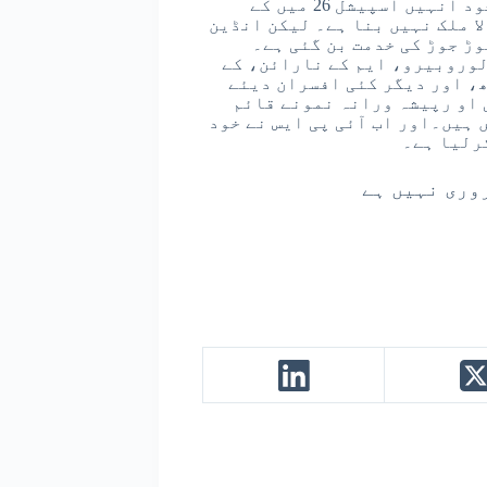
سے دور چل جاتے ہیں۔ سنگھم بننے کی خواہش کے باوجود انہیں اسپیشل 26 میں کے
ا ملک نہیں بنا ہے۔ لیکن انڈین
ڑ جوڑ کی خدمت بن گئی ہے۔
لوروبیرو، ایم کے نارائن، کے
، اور دیگر کئی افسران دیئے
 او رپیشہ ورانہ نمونے قائم
 ہیں۔اور اب آئی پی ایس نے خود
رلیا ہے۔
روری نہیں ہے