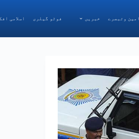
مین وتبصرے
خبریں
فوٹو گیلری
اسلامی افک