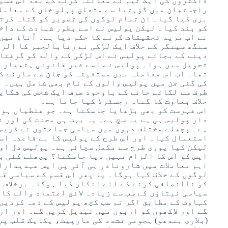
ڈاکٹروں کی ایک ٹیم نے معائنہ کرنے کے بعد اس قسم
راجستھان میں گؤہتیا سے متعلق پہلو خاں کے معامل
بری کیا گیا۔ ان تمام لوگوں کی تصویر کو گناہ کرت
کو بند کیا۔ لیکن پولیس نے اسے بطور شہادت کے داخ
نے اب مزید تحقیقات کرنے کا حکم دیا ہے۔ اُناؤ میں 
سنگھ سینگر کے خلاف ایک لڑکی نے زنابالجبر کا الز
دینے کے بجائے پولیس نے اس لڑکی کے والد کو گرفتا
تحویل میں ہوا۔ پولیس نے اسے غیر قانونی ہتھیار 
تھا۔ اب اس معاملہ میں مستغیثہ کو جان سے مارنے ک
کی گئی جن میں پولیس والوں کے نام بھی شامل ہیں۔ 
طرف سے لگائے جانے کے باوجود صرف ایک شخص کی شکایت
خلاف بغاوت کا گناہ رجسٹرڈ کیا جاتا ہے۔
اس فہرست کو بھی بڑھایا جاسکتا ہے۔ جو غلطیاں ہوئ
دار پولیس ہی ہے یہ سچ ہے۔ یہ بہت ہی محنت کی اور 
ہے۔ پچھلے مختلف دہوں میں سیاسی جماعتوں نے ڈریس 
استعمال کیا۔ اور اس طرح کے پولیس کا بے قاعدہ اس
لیکن کیا پوری طرح سے مکمل سچائی ہے۔ پولیس دل اور
ایس کو اس کا الزام نہیں دیا جاسکتا؟ پچھلے کئی ب
اہم معاملات میں شازوناذر ہی آئی پی ایس عہدیدارا
لوگوں کے خلاف کہا ہوگا۔ یا پھر اس قسم کے سیاسی ق
کو ناانصافی کرنے کے لئے انکار کیا ہوگا۔ برخلاف 
سیاسی نیتاؤں کے سب سے زیادہ لائق اعتماد والے کا
کہاوت کے مطابق اگر تم سب کچھ پولیس کے ذمہ کردیں 
گے اور لاکھوں کو اربوں میں تبدیل کریں گے۔ اور ار
(بلاری بندھو) ہجومی تشدد کی مارپیٹ، یکایک قلب پر