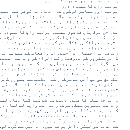
والد پیشہ ور مجرم بن سکتے ہیں۔
پولیس راج کا سنہری دور
پولیس اور سیاسی لوگوں کا اتحاد یہ کوئی نیا نہیں
اسے بہت زیادہ بڑھاوا ملا ہے۔ انا ہزارے کا دلی میں
کے بعد اس میں تیزی آئی ہے۔ اقتدار میں رہنے والو
ایک کو محسوس ہوتا ہے۔ جس کے لئے اس کا جواب پولیس
ہے۔ جن لوک پال قانون مشتبہ پولیس راج کا مسودہ ت
لڑنے کے لئے سی بی آئی ایک ہی ذریعہ ہے۔ اس طرح سے
نتیجہ بھیانک ہی نکلا۔ جس کی وجہ سے تغلب و تصرف ک
تفہیم کروانے والی پولیس ان سے زیادہ ہی بھرشٹ بن 
زیادہ ہی اختیارات آچکے۔ اس واقعات کے بعد سی بی آ
ڈائریکٹروں کو بھرشٹار کے الزام کی وجہ سے استعفی
دیا گیا۔ اس کے بعد ہی پولیس راج کا سنہری دور وار
دل، سی بی آئی کے ذریعہ اس وقت گجرات کے وزیر امیت
پی ایس آفیسر کے خلاف بناوٹی انکاؤنٹر کی جانب توج
مطابق سی بی آئی نے سرکار کے انٹلیجنس بیورو گجرا
انکاؤنٹر کے معاملہ میں تحقیقات کے لئے بلانے کی 
تحقیقات کرنے والا سی بی آئی کا ایک آفیسر تحقیقات
میں ریٹائرڈ ہونے کے بعد اس کی کی گئی خدمات کے عو
وائس چانسلر کا عہدہ دینے کا طے کیا گیا تھا۔ لیک
وجہ سے منموہن سنگھ سرکار نے اسے واپس لے لیا۔ در
کا رُخ بدلنے لگا۔ سی بی آئی میں کچھ بڑے عہدیداران
انکاؤنٹر کے معاملات سے مقدمات کو ختم کرنے میں ک
مختلف جوان اور ہوشیار آئی پی ایس عہدیداران اپنی
کے جذبہ کو لیکر داخل ہوتے ہیں۔ اس میں سے کچھ لوگ