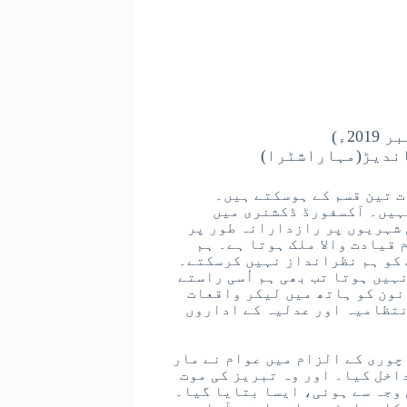
اندیڑ(مہاراشٹرا)
ت تین قسم کے ہوسکتے ہیں۔
نہیں۔ آکسفورڈ ڈکشنری میں
 شہریوں پر رازدارانہ طور پر
قیادت والا ملک ہوتا ہے۔ ہم
 کو ہم نظرانداز نہیں کرسکتے۔
ہیں ہوتا تب بھی ہم اُسی راستے
نون کو ہاتھ میں لیکر واقعات
نتظامیہ اور عدلیہ کے اداروں
چوری کے الزام میں عوام نے مار
داخل کیا۔ اور وہ تبریز کی موت
 وجہ سے ہوئی، ایسا بتایا گیا۔