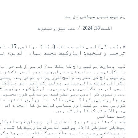
پولیس نہیں سیاسی دل ہے
اگست 18, 2024
مضامین وتبصرے
شیکھر گپتا سینئر صحافی (سکاڑ مراٹھی 15 ستمبر 2019ء)
ترجمہ و تلخیص: ایڈوکیٹ محمد بہاء الدین، ن
کیا بھارت پولیس راج کا ملک ہے؟ اس سوال کے جوابا
بالکل نہیں۔ بدقسمتی سے ہاں، یا پھر ابھی تک تو 
پولیس راج کی تعریف واضح طور پر دی ہوئی ہے۔ یعنی
نگرانی کرنے والی سیاسی پولیس کے زیر اثر بے لگام 
ابھی ا س حد تک نہیں پہنچے ہیں۔ لیکن کچھ موضوعات
بھارتیوں کو ابھی بھی نظرقید ہونے کی طرح محسوس ن
پر جارہے ہیں کیا؟ ایسی حالت ہے۔ پولیس نے خود قا
کررہی ہے۔ پولیس اور سیاسی قائدین کا اتحاد اب ا
پر بالادستی کرنا چاہتے ہیں۔
چند مثالیں
جھارکھنڈ میں تبریز انصاری اس نوجوان کو سائیکل 
پیٹ کر ختم کر ڈالا۔ پولیس نے صرف مارپیٹ کا گناہ 
مارپیٹ کی وجہ سے نہیں بلکہ حرکت قلب بند ہونے کی