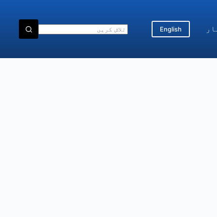
ار
English