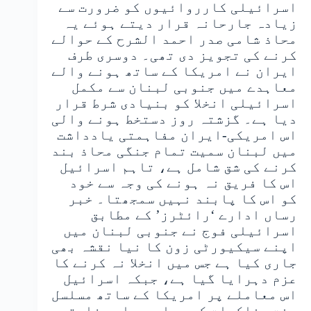
اسرائیلی کارروائیوں کو ضرورت سے
زیادہ جارحانہ قرار دیتے ہوئے یہ
محاذ شامی صدر احمد الشرح کے حوالے
کرنے کی تجویز دی تھی۔ دوسری طرف
ایران نے امریکا کے ساتھ ہونے والے
معاہدے میں جنوبی لبنان سے مکمل
اسرائیلی انخلا کو بنیادی شرط قرار
دیا ہے۔ گزشتہ روز دستخط ہونے والی
اس امریکی-ایران مفاہمتی یادداشت
میں لبنان سمیت تمام جنگی محاذ بند
کرنے کی شق شامل ہے، تاہم اسرائیل
اس کا فریق نہ ہونے کی وجہ سے خود
کو اس کا پابند نہیں سمجھتا۔ خبر
رساں ادارے ‘رائٹرز’ کے مطابق
اسرائیلی فوج نے جنوبی لبنان میں
اپنے سیکیورٹی زون کا نیا نقشہ بھی
جاری کیا ہے جس میں انخلا نہ کرنے کا
عزم دہرایا گیا ہے، جبکہ اسرائیل
اس معاملے پر امریکا کے ساتھ مسلسل
سخت مذاکرات کر رہا ہے۔ اس سفارتی