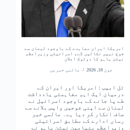
امریکا ایران معاہدے کے باوجود لبنان سے
فوج نہیں نکالیں گے، اسرائیلی وزیراعظم
نیتن یاہو کا دوٹوک اعلان
جون 18, 2026
عالمی خبریں
تل ابیب : امریکا اور ایران کے
درمیان ایک اہم مفاہمتی یادداشت
طے پا جانے کے باوجود اسرائیل نے
لبنان سے اپنی فوجیں واپس بلانے سے
صاف انکار کر دیا ہے۔ عالمی خبر
رساں ادارے کے مطابق اسرائیلی
وزیراعظم بنیامین نیتن یاہو نے