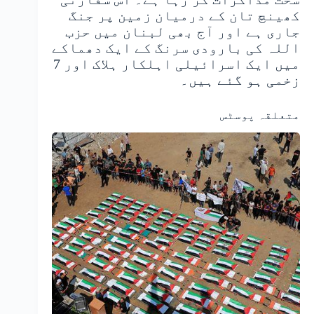
کھینچ تان کے درمیان زمین پر جنگ
جاری ہے اور آج بھی لبنان میں حزب
اللہ کی بارودی سرنگ کے ایک دھماکے
میں ایک اسرائیلی اہلکار ہلاک اور 7
زخمی ہو گئے ہیں۔
متعلقہ پوسٹس