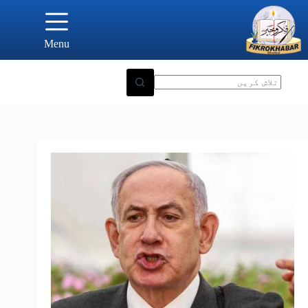
Ski
t
conten
Menu