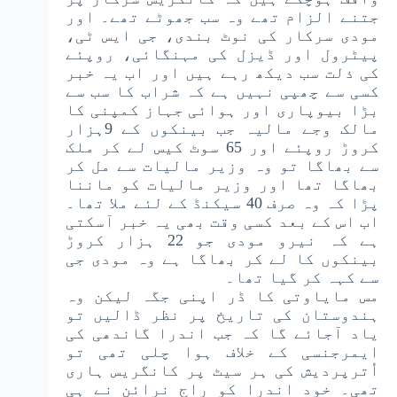
جتنے الزام تھے وہ سب جھوٹے تھے۔ اور
مودی سرکار کی نوٹ بندی، جی ایس ٹی،
پیٹرول اور ڈیزل کی مہنگائی، روپئے
کی ذلت سب دیکھ رہے ہیں اور اب یہ خبر
کسی سے چھپی نہیں ہے کہ شراب کا سب سے
بڑا بیوپاری اور ہوائی جہاز کمپنی کا
مالک وجے مالیہ جب بینکوں کے 9ہزار
کروڑ روپئے اور 65 سوٹ کیس لے کر ملک
سے بھاگا تو وہ وزیر مالیات سے مل کر
بھاگا تھا اور وزیر مالیات کو ماننا
پڑا کہ وہ صرف 40 سیکنڈ کے لئے ملا تھا۔
اب اس کے بعد کسی وقت بھی یہ خبر آسکتی
ہے کہ نیرو مودی جو 22 ہزار کروڑ
بینکوں کا لے کر بھاگا ہے وہ مودی جی
سے کہہ کر گیا تھا۔
مس مایاوتی کا ڈر اپنی جگہ لیکن وہ
ہندوستان کی تاریخ پر نظر ڈالیں تو
یاد آجائے گا کہ جب اندرا گاندھی کی
ایمرجنسی کے خلاف ہوا چلی تھی تو
اُترپردیش کی ہر سیٹ پر کانگریس ہاری
تھی۔ خود اندرا کو راج نرائن نے ہی