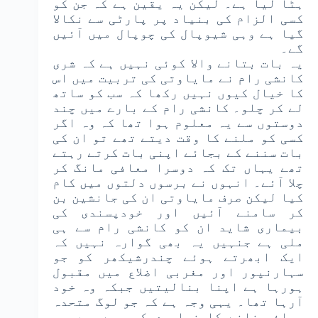
ہٹا لیا ہے۔ لیکن یہ یقین ہے کہ جن کو
کسی الزام کی بنیاد پر پارٹی سے نکالا
گیا ہے وہی شیوپال کی چوپال میں آئیں
گے۔
یہ بات بتانے والا کوئی نہیں ہے کہ شری
کانشی رام نے مایاوتی کی تربیت میں اس
کا خیال کیوں نہیں رکھا کہ سب کو ساتھ
لے کر چلو۔ کانشی رام کے بارے میں چند
دوستوں سے یہ معلوم ہوا تھا کہ وہ اگر
کسی کو ملنے کا وقت دیتے تھے تو ان کی
بات سننے کے بجائے اپنی بات کرتے رہتے
تھے یہاں تک کہ دوسرا معافی مانگ کر
چلا آئے۔ انہوں نے برسوں دلتوں میں کام
کیا لیکن صرف مایاوتی ان کی جانشین بن
کر سامنے آئیں اور خودپسندی کی
بیماری شاید ان کو کانشی رام سے ہی
ملی ہے جنہیں یہ بھی گوارہ نہیں کہ
ایک ابھرتے ہوئے چندرشیکھر کو جو
سہارنپور اور مغربی اضلاع میں مقبول
ہورہا ہے اپنا بنالیتیں جبکہ وہ خود
آرہا تھا۔ یہی وجہ ہے کہ جو لوگ متحدہ
محاذ بنانے کا خواب دیکھ رہے ہیں وہ