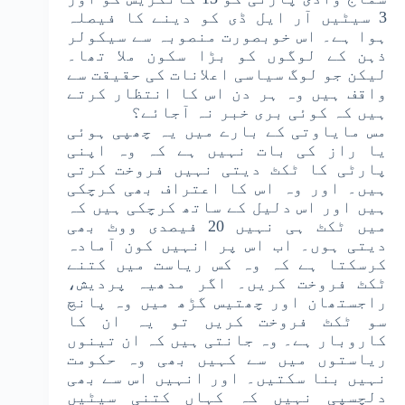
3 سیٹیں آر ایل ڈی کو دینے کا فیصلہ
ہوا ہے۔ اس خوبصورت منصوبہ سے سیکولر
ذہن کے لوگوں کو بڑا سکون ملا تھا۔
لیکن جو لوگ سیاسی اعلانات کی حقیقت سے
واقف ہیں وہ ہر دن اس کا انتظار کرتے
ہیں کہ کوئی بری خبر نہ آجائے؟
مس مایاوتی کے بارے میں یہ چھپی ہوئی
یا راز کی بات نہیں ہے کہ وہ اپنی
پارٹی کا ٹکٹ دیتی نہیں فروخت کرتی
ہیں۔ اور وہ اس کا اعتراف بھی کرچکی
ہیں اور اس دلیل کے ساتھ کرچکی ہیں کہ
میں ٹکٹ ہی نہیں 20 فیصدی ووٹ بھی
دیتی ہوں۔ اب اس پر انہیں کون آمادہ
کرسکتا ہے کہ وہ کس ریاست میں کتنے
ٹکٹ فروخت کریں۔ اگر مدھیہ پردیش،
راجستھان اور چھتیس گڑھ میں وہ پانچ
سو ٹکٹ فروخت کریں تو یہ ان کا
کاروبار ہے۔ وہ جانتی ہیں کہ ان تینوں
ریاستوں میں سے کہیں بھی وہ حکومت
نہیں بنا سکتیں۔ اور انہیں اس سے بھی
دلچسپی نہیں کہ کہاں کتنی سیٹیں