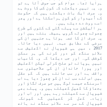
ہرایا تھا۔ عوام کو جب جوش آتا ہے تو
وہ یہ نہیں دیکھتے کہ کون کس کا ووٹ ہے
وہ صرف ایک بات دیکھتے ہیں کہ حکومت
کے اُمیدوار کو کون ہراسکتا ہے اور پھر
اسے ووٹ دے دیتے ہیں۔
ہر الیکشن سے پہلے گلی کے کتوں کی طرح
چھوٹے چھوٹے گروپ ہمیشہ بنتے ہیں اور
یہ صرف ان کا غصہ ہوتا ہے جنہیں ان کی
مرضی کے مطابق عہدہ نہیں دیا جاتا۔
2017 ء میں ہی شیوپال نے اکھلیش سے
ملائم سنگھ کو دور کرنے کی ہر ممکن
کوشش کی۔ اور جب دیکھا کہ وہ کامیاب
نہیں ہوپائے تو صلح کرلی لیکن اکھلیش
اور پورا خاندان ان کی صلاحیتوں سے
واقف ہے اور سب جانتے ہیں کہ کم عقل
ہیں اس لئے سب نے ان کو چھوڑ دیا ہے اب
امرسنگھ جیسے لوگ ہیں جو صرف لگاؤ اور
بجھاؤ کا کھیل کھیلتے ہیں وہ پہلے بھی
شیوپال سے کھیلتے رہے ہیں اور اب اور
زیادہ کھل کر کھیلیں گے کیونکہ
شیوپال کے سر سے ملائم سنگھ نے ہاتھ