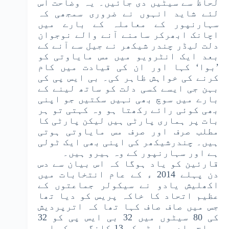
لحاظ سے سیٹیں دی جائیں۔ یہ وضاحت اس
لئے شاید انہوں نے ضروری سمجھی کہ
سہارنپور کے معاملہ کے بارے میں
اچانک ابھرکر سامنے آنے والے نوجوان
دلت لیڈر چندر شیکھر نے جیل سے آنے کے
بعد ایک انٹرویو میں مس مایاوتی کو
’بوا‘ کہا اور ان کی قیادت میں کام
کرنے کی خواہش ظاہر کی۔ بی ایس پی کی
بہن جی ایسے کسی دلت کو ساتھ لینے کے
بارے میں سوچ بھی نہیں سکتیں جو اپنی
بھی کوئی رائے رکھتا ہو وہ کہتی تو ہر
بات پر ہماری پارٹی ہیں لیکن پارٹی کا
مطلب صرف اور صرف مس مایاوتی ہوتی
ہیں۔ چندرشیکھر کی اپنی بھی ایک ٹولی
ہے اور سہارنپور کے وہ ہیرو ہیں۔
قارئین کو یاد ہوگا کہ اس بیان سے دس
دن پہلے 2014 ء کے عام انتخابات میں
اکھلیش یادو نے سیکولر جماعتوں کے
عظیم اتحاد کا خاکہ پریس کو دیا تھا
جس میں صاف صاف کہا تھا کہ اترپردیش
کی 80 سیٹوں میں 32 بی ایس پی کو 32
سماج وادی پارٹی کو 13 کانگریس کو اور