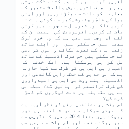
انہیں کرنے دیں کہ وہ کتنے ٹکٹ دیتی
ہیں وہ صرف اترپردیش والے 6 ستمبر کے
معاہدہ کو دانت سے پکڑے رہیں اور اپنی
بوا کی خاطر چندرشیکھر سے کوئی بات نہ
کریں تاکہ وہ شیوپال سے جواب میں کوئی
بات نہ کریں۔ اترپردیش کی اہمیت ان کے
لئے اس وجہ سے بھی ہے کہ وہ خود لوک
سبھا میں جاسکتی ہیں اور اپنے ساتھ
زندہ باد کے نعرے لگانے والوں کو بھی
لے جاسکتی ہیں جو صرف اکھلیش کے ساتھ
مل کر ہی ہوسکتا ہے۔ ایک خدشہ کا
اظہار بی ایس پی کی طرف سے کیا جارہا
ہے کہ بی جے پی کے خلاف راہل گاندھی اور
اکھلیش اپنے ووٹ بی ایس پی امیدواروں
کی طرف ٹرانسفر کرا پائیں گے؟ جبکہ بی
جے پی مقابلہ پر دلت لیڈروں کو کھڑا
کرے گی؟
اس وقت ہر مخالف پارٹی کو نظر آرہا ہے
کہ مودی سرکار سے عوام اتنا ہی دور
ہوچکے ہیں جتنا 2014 ء میں کانگریس سے
دور ہوگئے تھے اور اس بات سے بھی سب
واقف ہوچکے ہیں کہ کانگریس سرکار پر