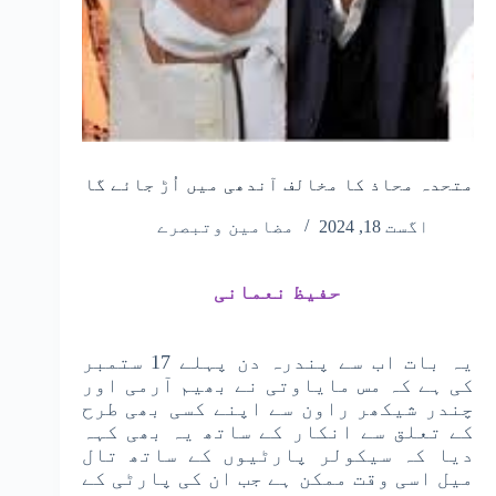
متحدہ محاذ کا مخالف آندھی میں اُڑ جائے گا
اگست 18, 2024
مضامین وتبصرے
حفیظ نعمانی
یہ بات اب سے پندرہ دن پہلے 17 ستمبر
کی ہے کہ مس مایاوتی نے بھیم آرمی اور
چندر شیکھر راون سے اپنے کسی بھی طرح
کے تعلق سے انکار کے ساتھ یہ بھی کہہ
دیا کہ سیکولر پارٹیوں کے ساتھ تال
میل اسی وقت ممکن ہے جب ان کی پارٹی کے