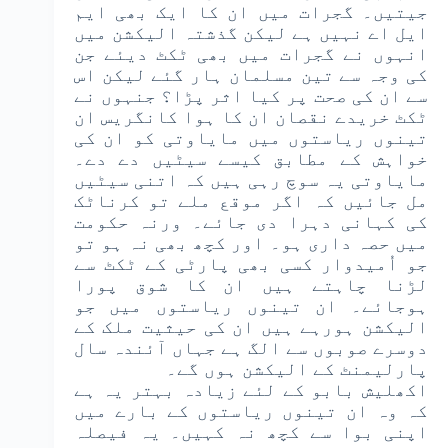
جیتیں۔ گجرات میں ان کا ایک بھی ایم
ایل اے نہیں ہے لیکن گذشتہ الیکشن میں
انہوں نے گجرات میں بھی ٹکٹ دیئے جن
کی وجہ سے تین مسلمان ہار گئے لیکن اس
سے ان کی صحت پر کیا اثر پڑا؟ جنہوں نے
ٹکٹ خریدے نقصان ان کا ہوا کانگریس ان
تینوں ریاستوں میں مایاوتی کو ان کی
خواہش کے مطابق کیسے سیٹیں دے دے۔
مایاوتی یہ سوچ رہی ہیں کہ اتنی سیٹیں
مل جائیں کہ اگر موقع ملے تو کرناٹک
کی کہانی دہرا دی جائے۔ ورنہ حکومت
میں حصہ داری ہو۔ اور کچھ بھی نہ ہو تو
جو اُمیدوار کسی بھی پارٹی کے ٹکٹ سے
لڑنا چاہتے ہیں ان کا شوق پورا
ہوجائے۔ ان تینوں ریاستوں میں جو
الیکشن ہورہے ہیں ان کی حیثیت ملک کے
دوسرے صوبوں سے الگ ہے جہاں آئندہ سال
پارلیمنٹ کے الیکشن ہوں گے۔
اکھلیش بابو کے لئے زیادہ بہتر یہ ہے
کہ وہ ان تینوں ریاستوں کے بارے میں
اپنی بوا سے کچھ نہ کہیں۔ یہ فیصلہ