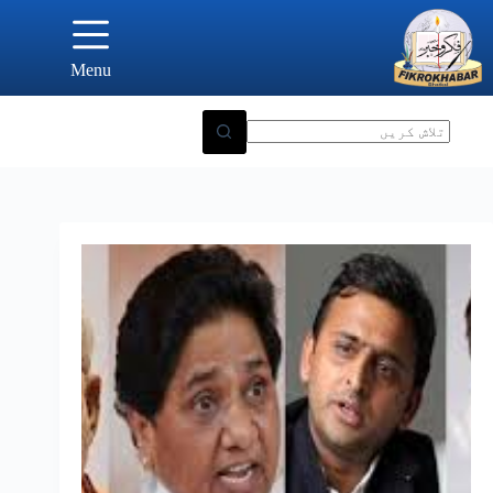
Ski
t
conten
Menu