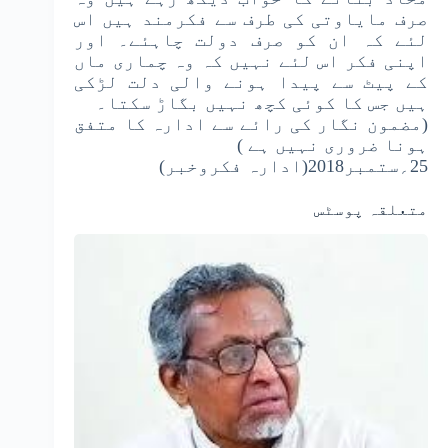
صرف مایاوتی کی طرف سے فکرمند ہیں اس
لئے کہ ان کو صرف دولت چاہئے۔ اور
اپنی فکر اس لئے نہیں کہ وہ چماری ماں
کے پیٹ سے پیدا ہونے والی دلت لڑکی
ہیں جس کا کوئی کچھ نہیں بگاڑ سکتا۔
(مضمون نگار کی رائے سے ادارہ کا متفق
ہونا ضروری نہیں ہے )
25؍ستمبر2018(ادارہ فکروخبر)
متعلقہ پوسٹس