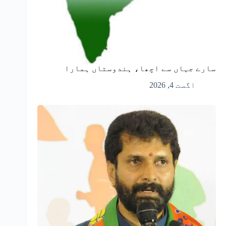
سارے جہاں سے اچھا، ہندوستاں ہمارا
اگست 4, 2026