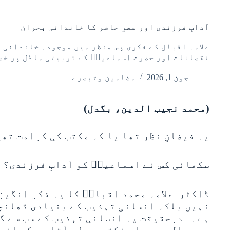
آدابِ فرزندی اور عصرِ حاضر کا خاندانی بحران
علامہ اقبال کے فکری پس منظر میں موجودہ خاندانی 
نقصانات اور حضرت اسماعیلؑ کے تربیتی ماڈل پر خص
جون 1, 2026
مضامین وتبصرے
(محمد نجیب الدین، بگدل)
یہ فیضانِ نظر تھا یا کہ مکتب کی کرامت تھی
سکھائی کس نے اسماعیلؑ کو آدابِ فرزندی؟
ڈاکٹر علامہ محمد اقبالؒ کا یہ فکر انگیز
نہیں بلکہ انسانی تہذیب کے بنیادی ڈھانچ
ہے۔ درحقیقت یہ انسانی تہذیب کے سب سے گہ
یہ سوال ہمیں اس نکتے پر لے آتا ہے کہ انس