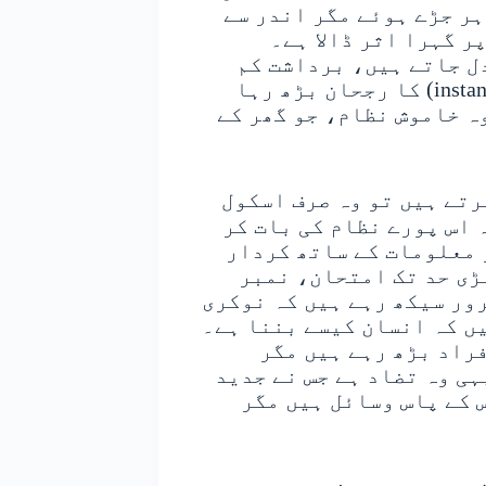
، یعنی بظاہر جڑے ہوئے مگر اندر سے
ر گہرا اثر ڈالا ہے۔
ل جاتے ہیں، برداشت کم
ہوتی جا رہی ہے، اور فوری ردعمل (instant reaction) کا رجحان بڑھ رہا
وہ خاموش نظام، جو گھر کے
رتے ہیں تو وہ صرف اسکول
 اس پورے نظام کی بات کر
 معلومات کے ساتھ کردار
ڑی حد تک امتحان، نمبر
رور سیکھ رہے ہیں کہ نوکری
یں کہ انسان کیسے بننا ہے۔
راد بڑھ رہے ہیں مگر
ہی وہ تضاد ہے جس نے جدید
 کے پاس وسائل ہیں مگر