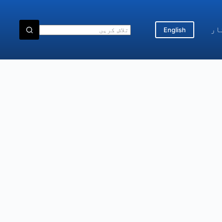
ار
English