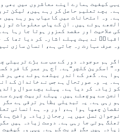
یہی کیفیت ہمارے اپنے معاشروں میں بھی وا
ہے۔ بچے تعلیم حاصل کر رہے ہیں، لیکن ترب
ہے۔ وہ امتحانات میں کامیاب ہو رہے ہیں م
الجھے ہوئے ہیں۔ ان کے پاس معلومات تو زی
کی صلاحیت اور مقصد کمزور ہوتا جا رہا ہے۔ 
اقبالؒ نے بہت پہلے اشارہ کر دیا تھا کہ ج
وہ صرف مہارت رہ جاتی ہے، انسان سازی نہی
اگر ہم موجودہ دور کے سب سے بڑے تربیتی چ
وہ” اسکرین کلچر“ہے۔ آج ہر عمر کا فرد کسی
ہوا ہے۔ گھر کے اندر بیٹھے ہوئے بھی ہر شخ
ہے۔ یہ وہ صورتحال ہے جس نے خاندان کے ان
کو زیادہ کر دیا ہے۔ پہلے بچے سوال والدی
انجن سے پوچھتے ہیں۔ پہلے تربیت چہرے سے 
ہو رہی ہے۔ یہ تبدیلی بظاہر ترقی ہے مگر ا
نقصان چھپا ہوا ہے، اور وہ ہے انسانی تعل
نوجوان نسل میں یہ رجحان زیادہ واضح ہے ک
تھلگ ہوتی جا رہی ہے۔ دوست زیادہ ہیں مگر
زیادہ ہیں مگر قربت کم ہے۔ یہی وہ کیفیت 