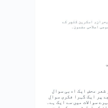
بحران، اسکرین کلچر کے
وصی اصلاحی مضمون۔
 شعر محض ایک ادبی سوال
ے پر ایک گہرا فکری سوال
رے سوالات میں سے ایک ہے۔
ان کی اصل تعمیر کس طرح