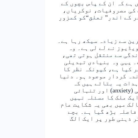
ہے کہ ان کے پاس بچوں کے
ک کی مصروفیات، نوکریاں،
ر کے اندر” تعلق“کو کمزور
رین سے زیادہ سیکھ رہا ہے۔
یڈیوز نے لے لی ہے۔ وہ
ندگی سے منتقل ہوتی تھی،
۔ یہی وہ بنیادی تبدیلی
ر کیا ہے، کیونکہ نظر کا
ندہ کردار موجود ہو۔ دنیا
دات یہ بتاتے ہیں کہ
نوجوان نسل میں ذہنی دباؤ (stress)، بے چینی (anxiety) اور تنہائی
 کسی ایک ملک کا مسئلہ نہیں
لک میں بھی یہ شکایت عام
فاصلہ بڑھ گیا ہے۔ بچے
ر ذہنی طور پر ایک الگ