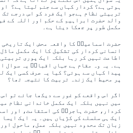
ہوتی ہے؟ کردار کہاں سے جنم لیتا ہے؟ اور
تربیتی نظام ہےجو ایک فرد کو اس درجے تک پ
والد حضرت ابراہیم کے حکم اور اللہ کے فی
مکمل طور پر جھکا دیتا ہے۔
حضرت اسماعیلؑ کا واقعہ محض ایک تاریخی 
انسانی کردار کی تشکیل کا ایک مکمل ماڈل 
اطاعت نہیں کر رہا بلکہ ایک پوری تربیتی 
ہے۔ یہ وہ مقام ہے جہاں اقبالؒ یہ سوال ا
پیدا کہاں سے ہوئی؟ کیا یہ صرف کسی ایک ل
پر محیط ایک زندہ تربیت کا نتیجہ تھا؟
اگر اس واقعے کو غور سے دیکھا جائے تو اس 
میں نہیں بلکہ ایک مکمل خاندانی نظام میں
کردار، حضرت ہاجرہؑ کی استقامت، اور اس
ایک ہی سلسلے کی کڑیاں ہیں۔ یہ ایک ایسا 
زبان تک محدود نہیں بلکہ عمل، ماحول اور 
داخل ہوتا ہے۔ حضرت ابراہیمؑ نے اپنے بیٹ