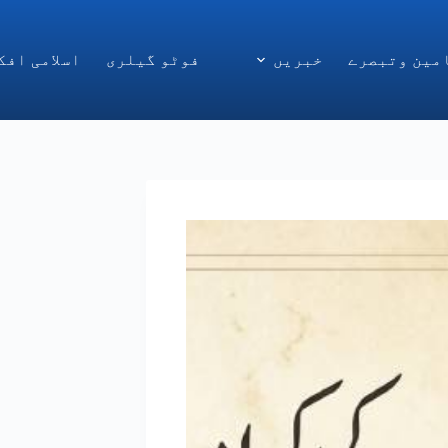
مین وتبصرے
خبریں
فوٹو گیلری
اسلامی افک