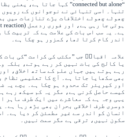
“connected but alone” کہا جاتا ہے
تنہا۔ اسی تنہائی نے نوجوانوں کے رویوں پ
چھوٹے چھوٹے اختلافات بڑے تنازعات میں بد
ہے۔ یہ سب اس بات کی علامت ہے کہ تربیت کا 
اندر کام کرتا تھا، کمزور ہو چکا ہے۔
علامہ اقبالؒ جب ”مکتب کی کرامت “کی بات ک
یا کالج کی بات نہیں کر رہے ہوتے، بلکہ وہ
رہے ہوتے ہیں جہاں علم کے ساتھ اخلاق، اور
بھی سکھایا جاتا ہے۔ آج کا تعلیمی نظام ب
اور کیریئر تک محدود ہو چکا ہے۔ بچے یہ ض
کیسے حاصل کرنی ہے، مگر یہ کم سیکھ رہے ہ
یہی وجہ ہے کہ معاشرے میں ایک طرف ماہر اف
دوسری طرف اخلاقی بحران بھی بڑھ رہا ہے۔ ی
انسان کو اندر سے غیر مطمئن کر دیا ہے۔ اس
سکون نہیں، ترقی ہے مگر سمت نہیں۔