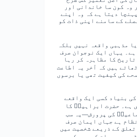
 وہ کون سا خاندانی اور
ہنچا دیتا ہے کہ وہ اپنے
صلے کے سامنے اپنی ذات کو
یا مذہبی واقعہ نہیں بلکہ
ہے۔ یہاں ایک نوجوان صرف
تاریخ کا مظاہرہ کر رہا
ٹھاتے ہیں کہ آخر یہ اطاعت
محے کی کیفیت تھی یا برسوں
کی بنیاد کسی ایک واقعے
 ہے۔ حضرت ابراہیمؑ کا
ماعیلؑ کی پرورش—یہ سب
نظام ہے جہاں ایمان صرف
تعلق کے ذریعے شخصیت میں
ے سے جو بات کی، وہ کسی