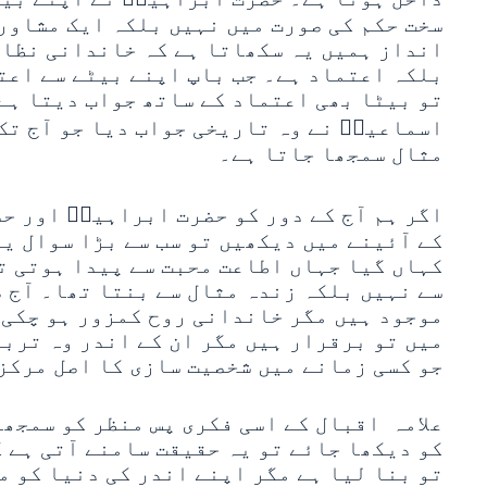
سخت حکم کی صورت میں نہیں بلکہ ایک مشاور
انداز ہمیں یہ سکھاتا ہے کہ خاندانی نظام
بلکہ اعتماد ہے۔ جب باپ اپنے بیٹے سے اعت
تو بیٹا بھی اعتماد کے ساتھ جواب دیتا ہے۔
اسماعیلؑ نے وہ تاریخی جواب دیا جو آج تک 
مثال سمجھا جاتا ہے۔
اگر ہم آج کے دور کو حضرت ابراہیمؑ اور ح
کے آئینے میں دیکھیں تو سب سے بڑا سوال یہ
کہاں گیا جہاں اطاعت محبت سے پیدا ہوتی ت
سے نہیں بلکہ زندہ مثال سے بنتا تھا۔ آج 
موجود ہیں مگر خاندانی روح کمزور ہو چکی 
میں تو برقرار ہیں مگر ان کے اندر وہ ترب
جو کسی زمانے میں شخصیت سازی کا اصل مرکز
علامہ اقبال کے اسی فکری پس منظر کو سمجھت
کو دیکھا جائے تو یہ حقیقت سامنے آتی ہے 
تو بنا لیا ہے مگر اپنے اندر کی دنیا کو م