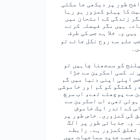
ضح طور پر دیکھی جا سکتی
یت کا پہلو کمزور ہو رہا
گر زندگی کے امتحان میں
ادہ ہیں مگر فیصلہ کرنے
یہی وہ خلا ہے جس کی طرف
ب علم سے روح نکل جائے تو
ں۔
یلنج کو سمجھنا چاہیں تو
 نہ کسی اسکرین سے جڑا
ص اپنی اپنی دنیا میں گم
در گفتگو کو کم اور خاموشی
ن سے پوچھتے تھے، اب سرچ
ہوتی تھی، اب اسکرین سے
س کے اندر ایک خاموش
ق کی کمزوری۔ خاص طور پر
ہ وہ جذباتی طور پر الگ
 تعلق کمزور ہے۔ رابطے
ہے جسے جدید سماجیات میں