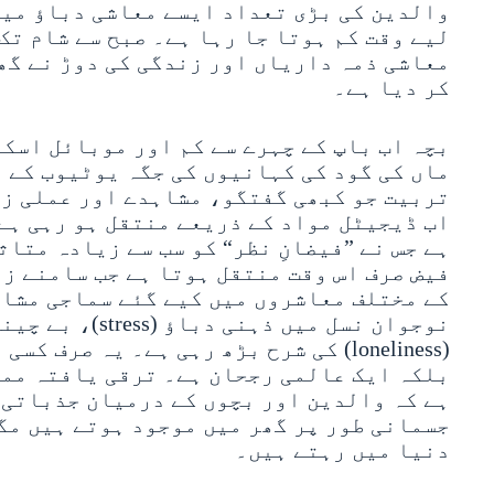
والدین کی بڑی تعداد ایسے معاشی دباؤ میں 
لیے وقت کم ہوتا جا رہا ہے۔ صبح سے شام ت
معاشی ذمہ داریاں اور زندگی کی دوڑ نے گھ
کر دیا ہے۔
بچہ اب باپ کے چہرے سے کم اور موبائل اسک
ماں کی گود کی کہانیوں کی جگہ یوٹیوب کے و
تربیت جو کبھی گفتگو، مشاہدے اور عملی ز
اب ڈیجیٹل مواد کے ذریعے منتقل ہو رہی ہے
ہے جس نے ”فیضانِ نظر“ کو سب سے زیادہ متاث
فیض صرف اس وقت منتقل ہوتا ہے جب سامنے ز
کے مختلف معاشروں میں کیے گئے سماجی مشاہ
(loneliness) کی شرح بڑھ رہی ہے۔ یہ صرف
بلکہ ایک عالمی رجحان ہے۔ ترقی یافتہ مما
ہے کہ والدین اور بچوں کے درمیان جذباتی 
جسمانی طور پر گھر میں موجود ہوتے ہیں مگ
دنیا میں رہتے ہیں۔