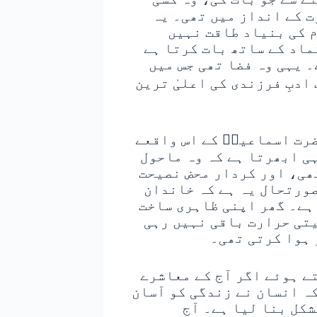
ت کے انداز میں تھی۔ یہ
 کی بنیاد طاقت نہیں
ماد کے ساتھ بات کرتا ہے
 یہی وہ فضا تھی جس میں
ادبِ فرزندی کی اعلیٰ ترین
ضرت اسماعیلؑ کے اس واقعے
ی ابھرتا ہے کہ وہ ماحول
ھی، اور کردار محض نصیحت
صورتحال یہ ہے کہ خاندان
ہے۔ گھر اپنی ظاہری ساخت
یتی حرارت باقی نہیں رہی
 ہوا کرتی تھی۔
ے ہوئے اگر آج کے معاشرے
کہ انسان نے زندگی کو آسان
شکل بنا لیا ہے۔ آج