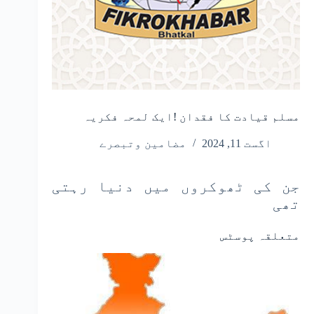
مسلم قیادت کا فقدان !ایک لمحہ فکریہ
اگست 11, 2024
مضامین وتبصرے
جن کی ٹھوکروں میں دنیا رہتی
تھی
متعلقہ پوسٹس