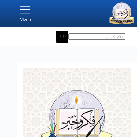
Ski
t
conten
Menu