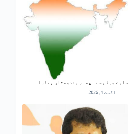
سارے جہاں سے اچھا، ہندوستاں ہمارا
اگست 4, 2026