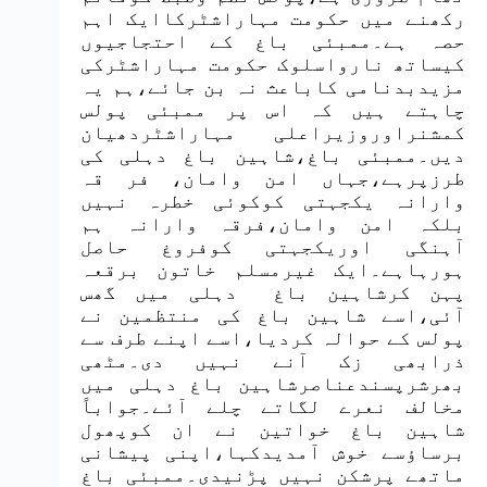
رکھنے میں حکومت مہاراشٹرکاایک اہم
حصہ ہے۔ممبئی باغ کے احتجاجیوں
کیساتھ نارواسلوک حکومت مہاراشٹرکی
مزیدبدنامی کاباعث نہ بن جائے،ہم یہ
چاہتے ہیں کہ اس پر ممبئی پولس
کمشنراوروزیراعلی مہاراشٹردھیان
دیں۔ممبئی باغ،شاہین باغ دہلی کی
طرزپرہے،جہاں امن وامان، فر قہ
وارانہ یکجہتی کوکوئی خطرہ نہیں
بلکہ امن وامان،فرقہ وارانہ ہم
آہنگی اوریکجہتی کوفروغ حاصل
ہورہاہے۔ایک غیرمسلم خاتون برقعہ
پہن کرشاہین باغ دہلی میں گھس
آئی،اسے شاہین باغ کی منتظمین نے
پولس کے حوالہ کردیا،اسے اپنے طرف سے
ذرابھی زک آنے نہیں دی۔مٹھی
بھرشرپسندعناصرشاہین باغ دہلی میں
مخالف نعرے لگاتے چلے آئے۔جواباً
شاہین باغ خواتین نے ان کوپھول
برساؤسے خوش آمدیدکہا،اپنی پیشانی
ماتھے پرشکن نہیں پڑنیدی۔ممبئی باغ