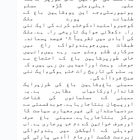
ملیہ دہلی،علی گڑھ مسلم
یونیورسٹی،جے این یو،شاہین باغ کے
طلبانے پورے ملک
کوجبرواستبدادکوختم کرنے کی ایک نئی
راہ دکھلائی جوایک تاریخی راہ ہے۔ملک
کی آبادی میں تقریباً ۰۸ فیصد پسماندہ
طبقات ہیں،جوہندوتواکے راج میں
سرکاری ظلم وستم سہہ رہے ہیں،انہیں
خاص طورپرشاہین باغ کے احتجاج سے
حوصلہ وہمت اورامیدیں بن رہی ہیں، کہ
یہ ستم کی تاریخ رات ختم ہوگی،ایک نئی
صبح فرداآے گی۔
ممبئی باغ،شاہین باغ کی طرزپرایک
شانداراورکامیاب مظاہرہ ہے۔یہ
ممبئی کے مسلمانوں کی شناخت
اورپہچان بنتاجارہاہے۔جوبدقسمتی سے
مردسیاستداں کی غیرمعیاری سیاست کا
مرکز بنتاجارہاہے۔ممبئی باغ صرف
اورصرف خواتین کے دم خم پرجاری ہے۔اب
تودہلی کے الیکشن میں ہندوتواکی
زبردست شکست اورعام اآدمی پارٹی کی