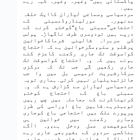
پاکستانی ہیں“ وغیرہ وغیرہ کہہ رہے
ہیں۔
مردسیاسی وسماجی لیڈران کاایک حلقہ
مدنپورہ مورلینڈروڈممبئی کے
احتجاجی”ممبئی باغ“کوختم کرنے کے
درپے ہیں تودوسری طرف ناگپاڑہ پولس
کی سربراہ شالینی شرماکاخواتین
پرظلم و ستم،مگرخواتین ہے کہ احتجاج
کواسوقت تک جاری رکھنے کاعزم کئے
ہوئے ہیں کہ وہ احتجاج کواسوقت تک
جاری رکھیں گی جب تک کہ مرکزی
سرکارشہریت ترمیمی بل میں وا جب
جائزتبدیلیاں نہیں کرتی۔ہماری تویہ
مردسیاسی لیڈران سے گزارش ہے کہ وہ
ممبئی باغ کے احتجاج کوختم
کرنیناکرنے کے معاملہ میں چپ رہیں
توبہترہے۔شاہین باغ اوراسی کی طرز
پرپورے ملک میں احتجاجی باغ کوجاری
وساری رکھنے میں خواتین ہی
کاسوفیصدی عمل ودخل ہے،وہ اآگے
بناکسی مردوں کے بغیربھی جاری رہے
گا۔ملک کی خواتین خاص طورپر جامعہ