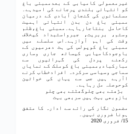
غیرمعمولی کامیابی کے بعدممبئی باغ
کو انتہائی بلندی پرجانے کی امیدہے۔
مسلمانوں کی گنجان آبادی کے درمیان
ممبئی باغ دن بدن انتہائی اہمیت
کاحامل بنتاجارہاہے۔ممبئی باغ،ظلم
وستم، بربریت، جبرواستبداد کیخلاف
وقت کی اہم آوازہے۔اس سلسلے میں
ممبئی باغ کوپولس کی ہٹ دھرمیوں کے
باوجودکامیابی کیساتھ جاری وساری
رکھنے پردل کی گہرائیوں سے
مبارکباد،ممبئی باغ کوملک کے نمایاں
سماجی وسیاسی سرکردہ افرادخطاب کرنے
اآرہے ہیں جس سے یہاں کی خواتین
کوحوصلہ مل رہاہے۔
بڑھتے بھی چلوگھٹتے بھی چلو
بازوبھی بہت ہیں سربھی بہت
مضمون نگار کی رائے سے ادارہ کا متفق
ہونا ضروری نہیں۔
15/ فروری 2020