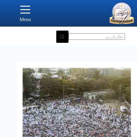
Ski
t
conten
Menu