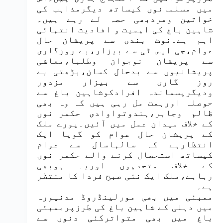
میں مسلمانوں کیساتھ دیگرمذاہب کی
خواتین ومردبھی حصہ لے رہے ہیں۔
شاہین باغ کی اہمیت و افادیت انتہائی
اہم ہے۔نوٹ بندی سے پریشان حال
عوام،جی ایس ٹی سے بیزار،بے روزگاری
سے پریشان نوجوان وطلبا،معاشی
پریشانیوں سے بدحال کسان،بڑھتی بے
روز گاری سے بیزار مزدور
ودیگرپسماندہ افرادکوشاہین باغ سے
حوصلہ اورہمت مل رہی ہیں کہ وہ بھی
ظالم وجابر،ہندوتواوادی حکمرانوں
کے خلاف میدان عمل میں آئیں۔پورے ملک
کے پریشان حال عوام کو گویا ایک
انتظارہے کہ سالہاسال سے عوام
کیساتھ استحصال کرنے والے حکمرانوں
کے خلاف متحدہوں اوریہ ہوبھی
رہاہے،ملک ایک نئی صبح فردا کا منتظر
ہے۔
ممبئی میں بھی مورلینڈروڈ مدنپورہ
میں دہلی کے شاہین باغ کی طرزپرممبئی
باغ میں بھی متواترکئی دنوں سے