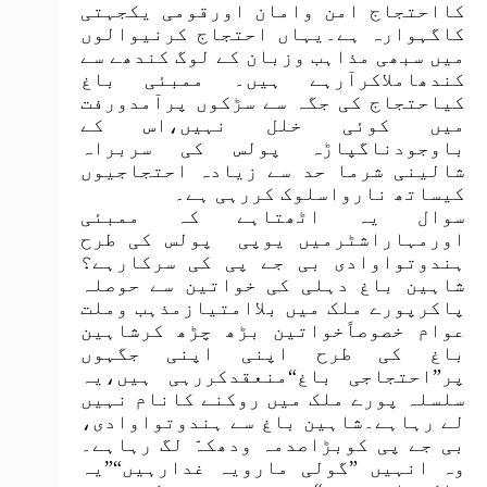
کااحتجاج امن وامان اورقومی یکجہتی
کاگہوارہ ہے۔یہاں احتجاج کرنیوالوں
میں سبھی مذاہب وزبان کے لوگ کندھے سے
کندھاملاکرآرہے ہیں۔ ممبئی باغ
کیاحتجاج کی جگہ سے سڑکوں پرآمدورفت
میں کوئی خلل نہیں،اس کے
باوجودناگپاڑہ پولس کی سربراہ
شالینی شرما حد سے زیادہ احتجاجیوں
کیساتھ نارواسلوک کررہی ہے۔
سوال یہ اٹھتاہے کہ ممبئی
اورمہاراشٹرمیں یوپی پولس کی طرح
ہندوتواوادی بی جے پی کی سرکارہے؟
شاہین باغ دہلی کی خواتین سے حوصلہ
پاکرپورے ملک میں بلاامتیازمذہب وملت
عوام خصوصاًخواتین بڑھ چڑھ کرشاہین
باغ کی طرح اپنی اپنی جگہوں
پر”احتجاجی باغ“منعقدکررہی ہیں،یہ
سلسلہ پورے ملک میں روکنے کانام نہیں
لے رہاہے۔شاہین باغ سے ہندوتواوادی،
بی جے پی کوبڑاصدمہ ودھکہّ لگ رہاہے۔
وہ انہیں ”گولی مارویہ غدارہیں“”یہ