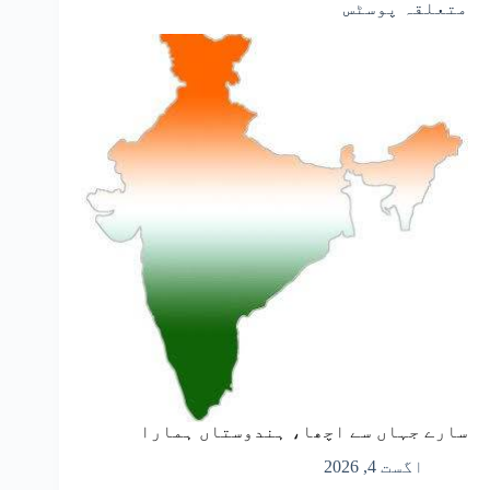
متعلقہ پوسٹس
سارے جہاں سے اچھا، ہندوستاں ہمارا
اگست 4, 2026