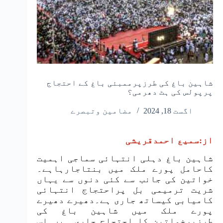
شاہین باغ کی طرزپرممبئی باغ کے احتجاج
پرپولس کی ہٹ دھرمی؟
اگست 18, 2024
مضامین وتبصرے
از:سمیع احمدقریشی
شاہین باغ دہلی انتہائی سماجی اہمیت
کاحامل پورے ملک میں بنتاجارہاہے۔
خواتین کی جانب سے کئی دنوں سے یہاں
شریت ترمیمی بل پراحتجاج انتہائی
کامیابی کیساتھ جاری ہے۔دھیرے دھیرے
پورے ملک میں شاہین باغ کی
طرزپرخواتین کا احتجاج جاری ہیں۔اس