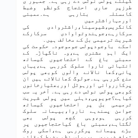
کیلئے پولس نوٹس دے رہی ہے۔ جمہور ی
طرزپر جاری احتجاج کونظم وضبط
کامسئلہ بتارہی ہے۔ممبئی
اورمہاراشٹرمیں
کانگریس،شیوسینا،راشٹروادی کی
سرکارہے،جوہندوتواوادی سرکارکے
شہریت ترمیمی بل کے مخالف ہیں۔
اسکے باوجودپولس جوموجودہ حکومت کی
ایک اہم مشنری ہے،وہ ناگپاڑہ کے
ممبئی باغ کے احتجاجیوں کیساتھ
انتہائی ناروا سلوک کررہی ہے،یہاں
پانی،کھا نالانے والوں کوبھی پولس
منع کررہی ہے۔جولوگ کھانالاتے ہیں ان
پرکارروائی اورہوٹل اوربھٹیارخانوں
کوبھی پولس نوٹس دے رہی ہے۔ آخر یہ سب
کیاہے؟جویوپی،دہلی میں پولس شہریت
ترمیمی بل پر احتجاجیوں کیساتھ
جوامن پسندہے ناروا،بیہمانہ سلوک
کررہی ہو،وہی کچھ پولس بھی
لگتاہے،ممبئی باغ کیاحتجاجیوں پر
بڑے پیمانے پرکررہی ہے،اسکی روک
تھام ضروری ہے،پولس نظم وضبط کوقائم