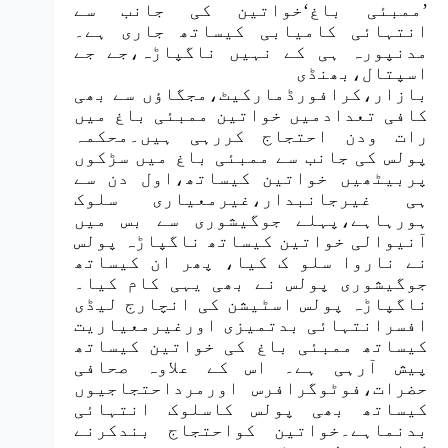
’ممبئی باغ‘خواتین کی جانب سے
انتہائی کامیابی کیساتھ جاری ہے۔
مدنپورہ ہی کے نہیں ناگپاڑہ،جے جے
اسپتال،بھنڈی
بازار،کرافورڈمارکیٹ،مجگاؤں سے بھی
کافی تعدادمیں خواتین ممبئی باغ میں
رات ودن احتجاج کررہی ہیں۔محکمہ
پولس کی جانب سے ممبئی باغ میں سڑکوں
پربیٹھیں خواتین کیساتھ،اول دن سے
ہی غیرجانبدار،غیرمعیاری سلوک
ہورہاہے،پہلے جوگیشوری سے بس میں
آنیوالی خواتین کیساتھ ناگپاڑہ پولس
نے ناروا سلو ک کیا، پھر ان کیساتھ
جوگیشوری پولس نے بھی یہی کام کیا۔
ناگپاڑہ پولس اسٹیشن کی انچارج لیڈی
افسرانتہائی بدتمیزی اورغیرمعیاریت
کیساتھ ممبئی باغ کی خواتین کیساتھ
پیش آرہی ہے۔ اس کے علاوہ صحافی
حضرات،فوٹوگرافرس اورمرداحتجاجیوں
کیساتھ بھی پولس کاسلوک انتہائی
بدنماہے۔خواتین کواحتجاج بندکرنے