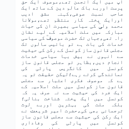
آپ میں ایک انجمن تھے،موصوف ایک حق
پرست اوربے باک عالم دین کے ساتھ ایک
صاحب نسبت صوفی،کہنہ مشق ادیب
اورایک پختہ کار منتظم تھے،مولانا
محمد ولیؒ کی سیاسی بصیرت ان کی حیات
مبارکہ میں ملت اسلامیہ کے لیے نشان
راہ تھی،جہاں تک حضرت موصوفؒ کی سیاسی
خدمات کی بات ہے تو بائیس سالوں تک
مجلس قانون ساز کونسل کے رکن کی حیثیت
سے انہوں نے بیش بہا سیاسی خدمات
انجام دیں،بظاہر تو مجلس قانون ساز
کونسل میں کانگریس پارٹی کی
نمائندگی کرتے رہے؛لیکن حقیقت تو یہ
ہے کہ موصوف فکری اعتبار سے مجلس
قانون ساز کونسل میں ملت اسلامیہ کے
ایک فرد کی حیثیت سے نہ صرف یہ کہ
کونسل میں ایک پختہ شناخت بنالی؛
بلکہ ملت کی بہترین اوربے لوث
ترجمانی بھی کی،حضرت امیر شریعتؒ نے
ایک رکن کی حیثیت سے مجلس قانون ساز
کونسل میں پارٹی کی وفاداری
اورسیاسی مصلحت سے بے نیاز ہوکر صرف