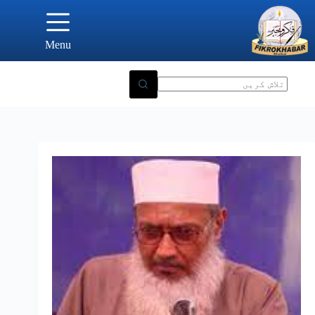
Ski
t
conten
Menu