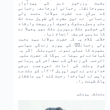
مثبت وزرخیز ذہن کی پیداوار
ہیں،خانقاہ رحمانی اورجامعہ رحمانی
کے مرکز سے حضرت مولانا محمد ولی
رحمانی ؒ نے تین عشرے کی طویل مدت تک
علم وعمل،سلوک وتصوف اوربیعت وارشاد
کی خوشبو ملک وبیرون ملک میں پھیلا نے
کا مذہبی فریضہ انجام دیا۔
خلاصہ کلام یہ کہ حضرت مولانا سید محمد
ولی رحمانیؒ کی پوری زندگی سیاسی
بصیرت کا عملی نمونہ تھی،بلکہ اگر یہ
کہاجائے تو بیجا نہ ہوگا کہ حضرت علیہ
الرحمہ کی زندگی کے نصف آخر کی ہرسانس
قوم وملت کی امانت تھی،جسے مرضی
خداوندی نے تین اپریل ۱۲۰۲ء کو ملت سے
واپس لے لیا،خدا رحمت کند ایں عاشقان
پاک طینت را۔
متعلقہ پوسٹس