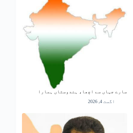
سارے جہاں سے اچھا، ہندوستاں ہمارا
اگست 4, 2026