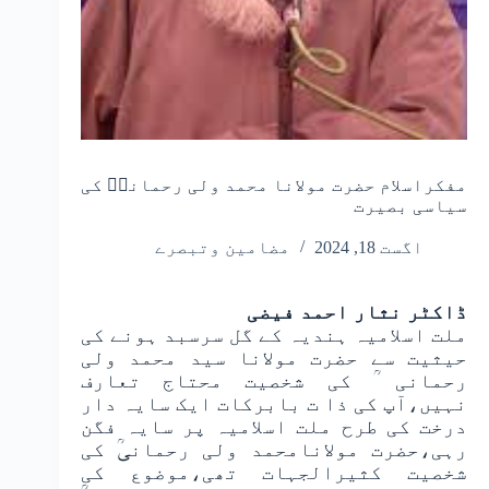
مفکراسلام حضرت مولانا محمد ولی رحمانیؒ کی
سیاسی بصیرت
اگست 18, 2024
مضامین وتبصرے
ڈاکٹر نثار احمد فیضی
ملت اسلامیہ ہندیہ کے گل سرسبد ہونے کی
حیثیت سے حضرت مولانا سید محمد ولی
رحمانی ؒ کی شخصیت محتاج تعارف
نہیں،آپ کی ذا ت بابرکات ایک سایہ دار
درخت کی طرح ملت اسلامیہ پر سایہ فگن
رہی،حضرت مولانامحمد ولی رحمانیؒ کی
شخصیت کثیرالجہات تھی،موضوع کی