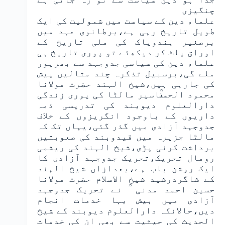
چنگیزی
علماء دین کے سیاست میں شمولیت کی ایک
طویل تاریخ رہی ہے،برطانوی عہد میں
برصغیر ہندوپاک کی ملی تاریخ کے
اوراق پلٹ کر دیکھئے تو پوری تاریخ ہی
علماء دین کی سیاسی جدوجہد سے بھرپور
ملے گی،برسبیل تذکرہ چند مثالیں پیش
کی جارہی ہیں،شیخ الہند حضرت مولانا
محمود الحسنؒاسیر مالٹا کی پوری زندگی
دارالعلوم دیوبند کی تدریسی ذمہ
داریوں کے باوجود انگریزوں کے خلاف
جدوجہد آزادی میں گذر گئی،یہاں تک کہ
مالٹا جزیرہ میں قیدوبند کی صعوبتیں
برداشت کرنی پڑی،شیخ الہند کی ریشمی
رومال تحریک،تحریک جدوجہد آزادی کا
ایک روشن باب ہے،بعدازاں شیخ الہند
کے شاگردرشید شیخ الاسلام حضرت مولانا
حسین احمد مدنی ؒ نے تحریک جدوجہد
آزادی میں بیش بہا خدمات انجام
دیں،حالانکہ دارالعلوم دیوبند کے شیخ
الحدیث کی حیثیت سے بھی ان کی خدمات