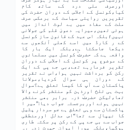
اورصرف ملی درد کے ساتھ کام
کیا،کونسل کے اجلاس کے دوران حضرت کی
تقریریں روایتی سیاست کے برعکس صرف
ملت کے مفاد میں بے لوث انداز میں
ہوتی تھیں،میرایہ دعویٰ قلم کی جولانی
نہیں؛بلکہ اس عہد کے قانون ساز کونسل
کے ر کارڈ میں اسے کھلی آنکھوں سے
دیکھا جاسکتا ہے،بلکہ ایک بار کا
واقعہ ہے کہ حضرتؒ کونسل میں مسلمانوں
کے موضوع پر کونسل کے اجلاس کے دوران
تقریر فرمارہے تھے،بی جے پی کے ایک
رکن کو برداشت نہیں ہوا،اس نے تقریر
کے دوران ہی سوال کردیا،مولانا
پاکستان سے آپ کا کیسا تعلق ہے؟سوال
بہت ہی تلخ اورذہن کو منتشر کرنے والا
تھا،لیکن حضرتؒ ذرہ برابر بھی منتشر
نہیں ہوئے اوربرجستہ جواب دیا:”میر ا
پاکستان سے وہی تعلق ہے جو سردار پٹیل
کا نیپال سے تھا“اس مدلل اورمنطقی
جواب سے بی جے پی کے رکن پر سکتہ طاری
ہوگیا،بلکہ پورا ایوان حیرت زدہ رہ