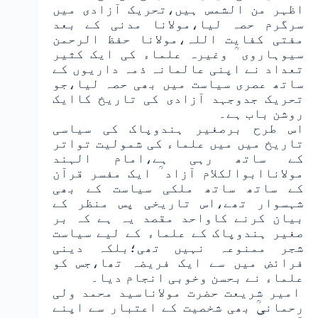
اظہر من الشمس ہیں،تحریک آزادی میں
سرگرم حصہ لیا،مولانا مدنی کے بعد
مفتی کفایت اللہ،مولانا حفظ الرحمن
سیوہاروی ؒ وغیرہ علماء کی ایک کثیر
تعداد نے اپنی عالمانہ ذمہ داریوں کے
ساتھ عصری سیاست میں بھی حصہ لیا،جو
تحریک جدوجہد آزادی کی تاریخ کاایک
روشن باب ہے۔
اس طرح برصغیر ہندوپاک کی سیاسی
تاریخ میں میں علماء کی شمولیت تواتر
کے ساتھ رہی ہے،امام الہند
مولاناابوالکلام آزاد ؒ ایک مفسر قرآن
کے ساتھ ساتھ ملکی سیاست کے بھی
شہسوار تھے،اس تاریخی پس منظر کے
بیان کرنے کاواحد مقصد یہ ہے کہ بر
صغیر ہندوپاک کے علماء کے لیے سیاست
شجر ممنوعہ نہیں تھی؛بلکہ دینی
فرائض میں سے ایک فریضہ تھا،جس کو
علماء نے بحسن وخوبی انجام دیا۔
امیر شریعت حضرت مولاناسید محمد ولی
رحمانیؒ بھی شخصیت کے اعتبار سے اپنے