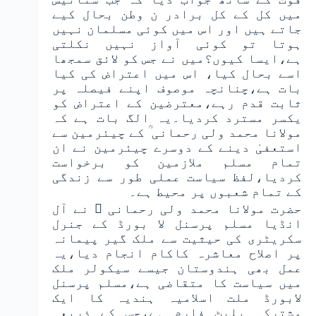
میں کل کے کل برادر ن وطن بحال کیے
جاتے ہیں اور اس میں کوئی مسلمان نہیں
ہوتا تو کوئی آواز نہیں نکلتی
ہے،ایسا کیوں؟میں نے جس کو لائق سمجھا
اسے بحال کیا، اس میں اعتراض کی کیا
بات ہے،چنانچہ موصوف اپنے فیصلہ پر
ثابت قدم رہے،معترضین کے اعتراض کو
یکسر مسترد کردیا۔یہ الگ بات ہے کہ
مولانا محمد ولی رحمانی ؒ کے چیئرمین سے
استعفیٰ دینے کے دوسرے چیئرمین نے ان
تمام مسلم ملازمین کو برخواست
کردیا،لفظ سیاست عملی طور سے زندگی
کے تمام شعبوں پر محیط ہے۔
حضرت مولانا محمد ولی رحمانی ؒ نے آل
انڈیا مسلم پرسنل لا بورڈ کے جنرل
سکریٹری کی حیثیت سے ملک گیر پیمانہ
پر اصلاح معاشرہ کاکام انجام دیا،یہ
عمل بھی ہندوستان جیسے سیکولر ملک
میں سیاست کا متقاضی ہے،مسلم پرسنل
لابورڈ ملت اسلامیہ ہندیہ کا ایک
مشترکہ پلیٹ فارم ہے،جس کے ذریعہ