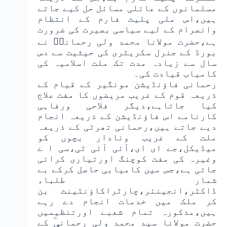
مسلمانوں کے عائلی مسائل حل کیے جاتے
ہیں،اس ملی پلیٹ فارم کے انتظام
وانصرام کے لیے سیاسی بصیرت کی ضرورت
ہے،حضرت مولانا محمد ولی رحمانیؒ نے
بورڈ کے جنرل سکریٹری کی حیثیت سے دس
سال سے زیادہ مدت تک ملت اسلامیہ کی
کامیاب قیادت کی۔
رحمانی فاؤنڈیشن مونگیر کے قیام کے
ذریعہ قوم کے غریب مریضوں کا مفت علاج
کیا جاتاہے،دیگر فلاحی ورفاہی
کارنامے اس فاؤنڈیشن کے ذریعہ انجام
دیے جاتے ہیں،رحمانی تھرٹی کے ذریعہ
ملت کے غریب ونادار بچوں کو
میڈیکل،جے ای ای،آئی آئی ٹی،سی ا ے
وغیرہ کی مفت کوچنگ اورتیاری کرائی
جاتی ہے،جس میں کامیابی حاصل کرکے بے
شمار طلباء
ڈاکٹر،انجینئر،چارٹراکاؤنٹینٹ بن
کر ملک میں خدمات انجام دے رہے
ہیں،مذکورہ تمام شعبے اورتنظیمیں
حضرت مولانا سید محمد ولی رحمانیؒ کے