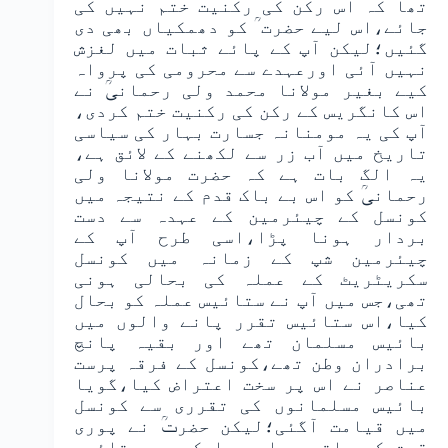
تھا کہ اس رکن کی رکنیت ختم نہیں کی
جائے،اس لیے حضرت ؒ کو دھمکیاں بھی دی
گئیں؛لیکن آپ کے پائے ثبات میں لغزش
نہیں آئی اورعہدے سے محرومی کی پرواہ
کیے بغیر مولانا محمد ولی رحمانیؒ نے
اس کانگریس کے رکن کی رکنیت ختم کردی،
آپ کی یہ مومنانہ جسارت بہار کی سیاسی
تاریخ میں آب زر سے لکھنے کے لائق ہے،
یہ الگ بات ہے کہ حضرت مولانا ولی
رحمانیؒ کو اس بے باک قدم کے نتیجہ میں
کونسل کے چیئرمین کے عہدہ سے دست
بردار ہونا پڑا،اسی طرح آپ کے
چیئرمین شپ کے زمانہ میں کونسل
سکریٹریٹ کے عملہ کی بحالی ہونی
تھی،جس میں آپ نے ستائیس عملہ کو بحال
کیا،اس ستائیس تقرر پانے والوں میں
بائیس مسلمان تھے اور بقیہ پانچ
برادران وطن تھے،کونسل کے فرقہ پرست
عناصر نے اس پر سخت اعتراض کیا،گویا
بائیس مسلمانوں کی تقرری سے کونسل
میں قیامت آگئی؛لیکن حضرتؒ نے پوری
قوت کے ساتھ جواب دیا کہ جب ستائیس