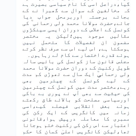
گیا،دراصل اسی کا نام سیاسی بصیرت ہے
کہ مخالفین کے سوال سے گھبرا نے کے
بجائے برجستہ اوربرمحل جواب دیا
جائے،حضرت مولانا محمد ولی رحمانی ؒ کی
کونسل کے اجلاس کے دوران ایسی سینکڑوں
مثالیں موجود ہیں؛لیکن یہ مختصر
مضمون ان تفصیلات کا متحمل نہیں
ہوسکتا ہے، اس لیے اس سے صرف نظر کرتے
ہوئے قدرے اختصار سے کام لے رہاہوں۔
مجلس قانون ساز کونسل کی بائیس سالہ
طویل رکنیت کے دوران حضرت مولانا محمد
ولی رحمانیؒ ایک سال سے تھوڑی کم مدت
کے لیے کونسل کے چیئرمین بھی
رہے،مختصر مدت میں کونسل کے چیئرمین
کی حیثیت سے بھی آپ نے پوری بے باکی
اورسیاسی مصلحت کو بالائے طاق رکھتے
ہوئے بعض انقلابی فیصلے کیے،اسی
زمانہ میں کانگریس کے ایک رکن کی
ممبری کا معاملہ درپیش ہوا،قانونی
اعتبار سے اس رکن کی رکنیت ختم ہوجانا
تھا،لیکن کانگریس اعلیٰ کمان کا حکم