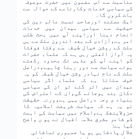
مناسبت سے اس مضمون میں حضرت موصوف ؒ
کی سیاسی خدمات وکارنامے کے حوالہ سے
بات کروں گا۔
ایک مستند اورصاحب نسبت عالم دین کی
حیثیت سے سیاسی میدان میں خدمات
انجام دینا اوراپنے آپ میں بحث طلب
امر ہے،آزادی کے بعد اندرون ملک سے ہی
ملت کے روشن خیال طبقہ سے وقتا فوقتا
یہ آواز اٹھتی رہی ہے کہ علماء حضرات
کو اپنے آپ کو مذہب تک محدود رکھتے
ہوئے سیاست سے دور رہنا چاہیے،دراصل
ملت کے نام نہادر وشن خیال طبقہ کو یہ
خوف ستاتا ہے کہ علماء اگر سیاسی
میدان میں اتر گئے تو ان کی سیاسی
دکان بند ہوجائے گی،ان کے اعتراض کی
بنیاد ی وجہ دراصل یہی ہے،ورنہ حقیقت
تو یہ ہے کہ سیاست شریعت اسلامیہ کا
جزولاینفک ہے،اسلام میں سیاست کی اہمت
کو شاعر مشرق علامہ اقبال نے یو ں واضح
کیا ہے:
جلا ل پادشاہی ہو یا جمہوری تماشائی
جدا ہو دین سیاست سے تو رہ جاتی ہے