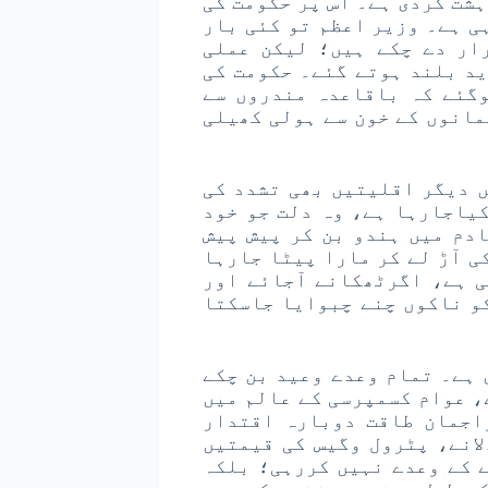
شت گردی ہے۔ اس پر حکومت کی
ی ہے۔ وزیر اعظم تو کئی بار
ار دے چکے ہیں؛ لیکن عملی
ید بلند ہوتے گئے۔ حکومت کی
وگئے کہ باقاعدہ مندروں سے
مانوں کے خون سے ہولی کھیلی
 دیگر اقلیتیں بھی تشدد کی
یاجارہا ہے، وہ دلت جو خود
دم میں ہندو بن کر پیش پیش
 آڑ لے کر مارا پیٹا جارہا
ی ہے، اگرٹھکانے آجائے اور
و ناکوں چنے چبوایا جاسکتا
ی جاری ہے۔ تمام وعدے وعید بن چکے
، عوام کسمپرسی کے عالم میں
اجمان طاقت دوبارہ اقتدار
انے، پٹرول وگیس کی قیمتیں
ے کے وعدے نہیں کررہی؛ بلکہ