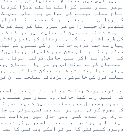
انہیں آپس میں متصادم رکھناچاہتی ہے۔ملک ک
بوکر ہندو مسلم کو آمنے سامنے کھڑا کردیا
بنام مسلم جیتنے کی خواہش ہے۔ ماب لنچنگ 
کارروائی نہ ہونا، ان کےمقدمے کے اخراجا
شنبھو لال جیسے زانی کو ہیرو بنا کر پیش کرنا
انجام دے کر ملزمین کی حمایت میں ترنگے کے 
کی طرف اشارہ ہے کہ ہندوستان کو ہندو راشٹر
یہاں سے ختم کردیاجائے، ان کی نسلوں کو تبا
ممکن ہے کہ وہ اس مشن میں کامیاب ہوجائیں؛ 
کے اخلاق سے اگر سبق حاصل کرلیا ہوتا، مس
استعمال کرتے ہوئے اس پر سراپا احتجاج ہوک
پہنچا دیا ہوتا تو شاید ممکن تھا کہ یہ ہج
مسلمانوں کی خاموشی، بزدلانہ مصلحت نے ان فر
وہ فرقہ پرست جماعت جو اپنے زانی ممبر اسمب
کہ انہیں رہا کیا جائے، وہ مندر میں عصمت در
ہے وہی بھوپال میں مسلم ملزمین کے پھانسی کا
کا مجرم کو ئی بھی ہو اسے پھانسی ہونی ہی چاہ
نازک پر تشدد کسی بھی حال میں برداشت نہ
اپنانا چاہیئے، اپنے ممبر اسمبلی کی تو حما
دوسری کمیونٹی کا ہو تو اسکی پھانسی کا مطا