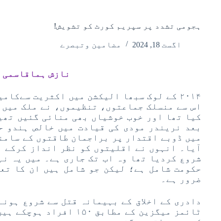
ہجومی تشدد پر سپریم کورٹ کو تشویش!
اگست 18, 2024
مضامین وتبصرے
نازش ہماقاسمی
۲۰۱۴ کے لوک سبھا الیکشن میں اکثریت سےکام
اس سے منسلک جماعتوں، تنظیموں، نے ملک میں پ
کیا تھا اور خوب خوشیاں بھی منائی گئیں تھی
بعد نریندر مودی کی قیادت میں خالص ہندو ح
میں ڈوبے اقتدار پر براجمان طاقتوں کے سامن
آیا۔ انہوں نے اقلیتوں کو نظر انداز کرکے 
شروع کردیا تھا وہ اب تک جاری ہے۔ میں یہ نہ
حکومت شامل ہے؛ لیکن جو شامل ہیں ان کا تعل
ضرور ہے۔
دادری کے اخلاق کے بہیمانہ قتل سے شروع ہونے
ٹائمز میگزین کے مطابق ۱۵۰