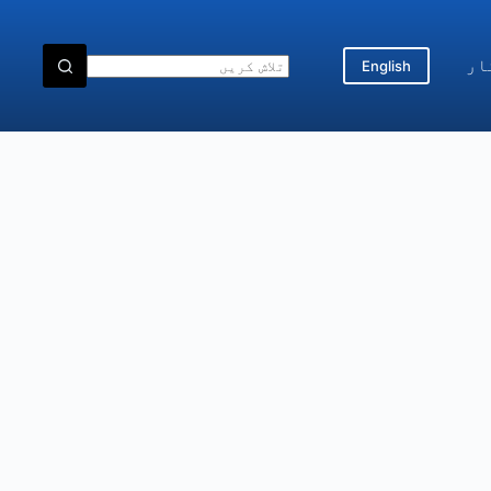
ار
English