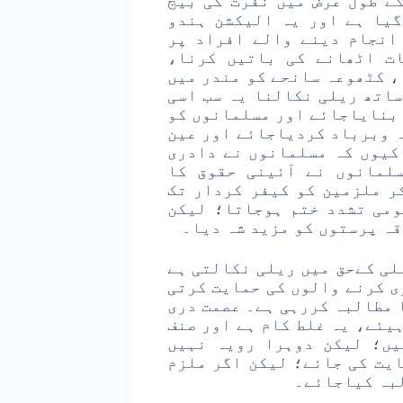
ے طول عرض میں نفرت کی بیج
گیا ہے اور یہ الیکشن ہندو
انجام دینے والے افراد پر
ت اٹھانے کی باتیں کرنا،
، کٹھوعہ سانحے کو مندر میں
ساتھ ریلی نکالنا یہ سب اسی
 بنایاجائے اور مسلمانوں کو
ہ وبرباد کردیاجائے اور عین
کیوں کہ مسلمانوں نے دادری
لمانوں نے آئینی حقوق کا
ر ملزمین کو کیفر کردار تک
ومی تشدد ختم ہوجاتا؛ لیکن
قہ پرستوں کو مزید شہ دیا۔
لی کےحق میں ریلی نکالتی ہے
ی کرنے والوں کی حمایت کرتی
 مطالبہ کررہی ہے۔ عصمت دری
یئے، یہ غلط کام ہے اور صنف
یں؛ لیکن دوہرا رویہ نہیں
یت کی جائے؛ لیکن اگر ملزم
لبہ کیاجائے۔