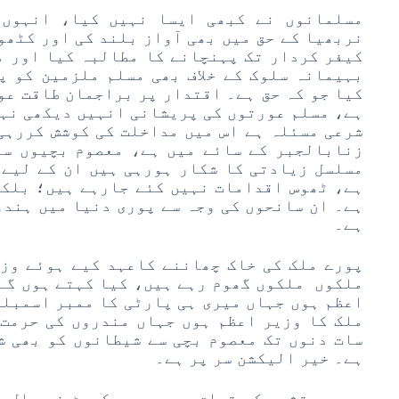
نربھیا کے حق میں بھی آواز بلند کی اور کٹھو
کیفر کردار تک پہنچانے کا مطالبہ کیا اور م
بہیمانہ سلوک کے خلاف بھی مسلم ملزمین کو پ
کیا جو کہ حق ہے۔ اقتدار پر براجمان طاقت عو
ہے، مسلم عورتوں کی پریشانی انہیں دیکھی نہیں
شرعی مسئلہ ہے اس میں مداخلت کی کوشش کررہی
زنابالجبر کے سائے میں ہے، معصوم بچیوں سے
مسلسل زیادتی کا شکار ہورہی ہیں ان کے لیے 
ہے، ٹھوس اقدامات نہیں کئے جارہے ہیں؛ بلکہ
ہے۔ ان سانحوں کی وجہ سے پوری دنیا میں ہندو
ہے۔
پورے ملک کی خاک چھاننے کاعہد کیے ہوئے وزی
ملکوں ملکوں گھوم رہے ہیں، کیا کہتے ہوں گے 
اعظم ہوں جہاں میری ہی پارٹی کا ممبر اسمبلی
ملک کا وزیر اعظم ہوں جہاں مندروں کی حرمت 
سات دنوں تک معصوم بچی سے شیطانوں کو بھی ش
ہے۔ خیر الیکشن سر پر ہے۔
ہجومی تشدد کے تعلق سے سپریم کورٹ نے حال ہ