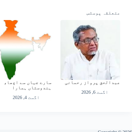
متعلقہ پوسٹس
عبدالحق پرواز رحمانی
سارے جہاں سے اچھا،
ہندوستاں ہمارا
اگست 6, 2026
اگست 4, 2026