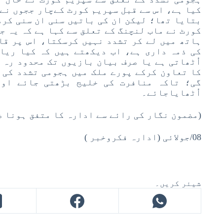
کیا ہے، اس سے قبل سپریم کورٹ کےچار ججوں نے 
بتایا تھا؛ لیکن ان کی باتیں سنی ان سنی کر
کورٹ نے ماب لنچنگ کے تعلق سے کہا ہے کہ یہ ج
ہاتھ میں لے کر تشدد نہیں کرسکتا، اس پر قا
کی ذمہ داری ہے، اب دیکھتے ہیں کہ کیا ریا
اُٹھاتی ہے یا صرف بیان بازیوں تک محدود رہ 
کا تعاون کرکے پورے ملک میں ہجومی تشدد کی 
گی؛ تاکہ منافرت کی خلیج بڑھتی جائے اور
اُٹھایاجائے۔
(مضمون نگار کی رائے سے ادارہ کا متفق ہونا ض
08/جولائی (ادارہ فکروخبر )
شیئر کریں۔