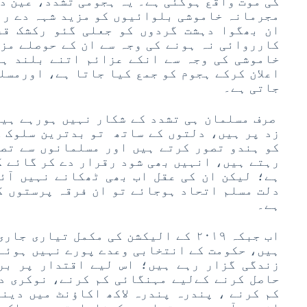
کی موت واقع ہوگئی ہے۔ یہ ہجومی تشدد، عین دہ
مجرمانہ خاموشی بلوائیوں کو مزید شہہ دے رہ
ان بھگوا دہشت گردوں کو جعلی گئو رکشک قر
کارروائی نہ ہونے کی وجہ سے ان کے حوصلے مز
خاموشی کی وجہ سے انکے عزائم اتنے بلند ہ
اعلان کرکے ہجوم کو جمع کیا جاتا ہے، اورمسل
جاتی ہے۔
صرف مسلمان ہی تشدد کے شکار نہیں ہورہے ہیں
زد پر ہیں، دلتوں کے ساتھ تو بدترین سلوک ک
کو ہندو تصور کرتے ہیں اور مسلمانوں سے تصا
رہتے ہیں، انہیں بھی شود رقرار دے کر گائے کی
ہے؛ لیکن ان کی عقل اب بھی ٹھکانے نہیں آئ
دلت مسلم اتحاد ہوجائے تو ان فرقہ پرستوں ک
ہے۔
اب جبکہ ۲۰۱۹ کے الیکشن کی مکمل تیار
ہیں، حکومت کے انتخابی وعدے پورے نہیں ہوئے
زندگی گزار رہے ہیں؛ اس لیے اقتدار پر بر
حاصل کرنے کےلیے مہنگائی کم کرنے، نوکری دل
کم کرنے ، پندرہ پندرہ لاکھ اکاؤنٹ میں دین