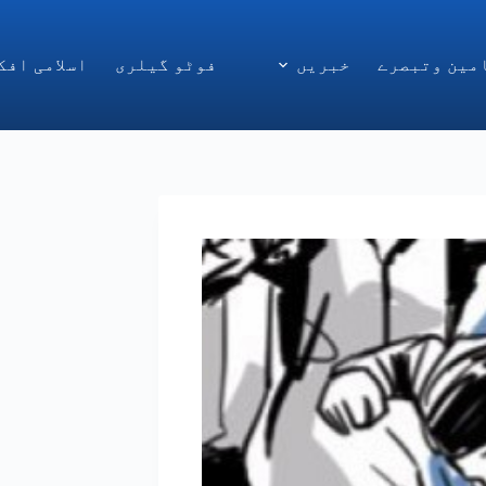
مین وتبصرے
خبریں
فوٹو گیلری
اسلامی افک