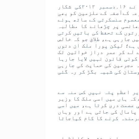
مسلمانوں نے کبھی ایسا نہیں کیا، انہوں نے ۱۶؍دسمبر ۲۰۱۲کی شکار
عہ کےآصفہ کے ملزمین کو بھی
عصوم سنسکرتی کے ساتھ ہوئے
ھانسی پر چڑھانے کا مطالبہ
رتوں کے تحفظ کی باتیں کرتی
 جارہی ہے، طلاق جو کہ خالص
 ہے؛ لیکن پورا ملک ان دنوں
 لے کر عمر دراز خواتین تک
کوئی قانون نہیں لایا جارہا
 مجرمین کی حمایت کی جارہی
ستان کی شبیہ بگڑ کر رہ گئی
ر اعظم پتہ نہیں کس منہ سے
کہ ہاں میں اسی ملک کا وزیر
 عصمت دری کرتا ہے، میں اسی
پامال کی جاتی ہے اور وہاں
رمندہ کرنے کا کام کیاجاتا
ی میں اپنی تشویش کا اظہار