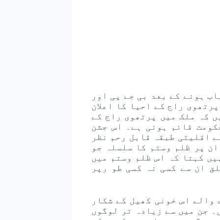
یاب ہونے کے بعد بی جے پی اور
رتھوی راج کے احیا کا اعلان
ں کہ ملک میں پرتھوی راج کے
کومت قائم ہوئی ہے۔ اس جشن
ے اقلیتی طبقہ قابل رحم نظر
ان پر ظلم وستم کا سلسلہ جو
یں کہتا کہ اس ظلم وستم میں
ق ان سے کسی نہ کسی طو رپر
 والے اس خونی کھیل کے شکار
 افراد ہوچکے ہیں۔ جن میں سے زیادہ تر لوگوں