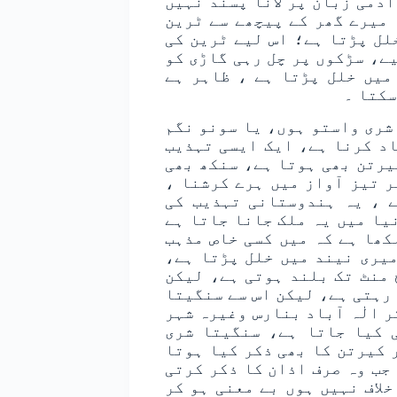
ٓدمی زبان پر لانا پسند نہیں
 میرے گھر کے پیچھے سے ٹرین
لل پڑتا ہے؛ اس لیے ٹرین کی
یے، سڑکوں پر چل رہی گاڑی کو
میں خلل پڑتا ہے ، ظاہر ہے
سکتا ۔
شری واستو ہوں، یا سونو نگم
د کرنا ہے، ایک ایسی تہذیب
یرتن بھی ہوتا ہے، سنکھ بھی
 تیز آواز میں ہرے کرشنا ،
ے ، یہ ہندوستانی تہذیب کی
یا میں یہ ملک جانا جاتا ہے
کھا ہے کہ میں کسی خاص مذہب
میری نیند میں خلل پڑتا ہے،
 منٹ تک بلند ہوتی ہے، لیکن
رہتی ہے، لیکن اس سے سنگیتا
 الٰہ آباد بنارس وغیرہ شہر
 کیا جاتا ہے، سنگیتا شری
 کیرتن کا بھی ذکر کیا ہوتا
جب وہ صرف اذان کا ذکر کرتی
لاف نہیں ہوں بے معنی ہو کر