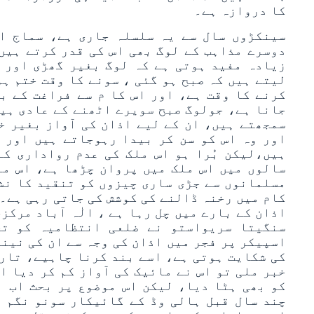
کا دروازہ ہے۔
سینکڑوں سال سے یہ سلسلہ جاری ہے، سماج ا
دوسرے مذاہب کے لوگ بھی اس کی قدر کرتے ہیں
زیادہ مفید ہوتی ہے کہ لوگ بغیر گھڑی اور 
لیتے ہیں کہ صبح ہو گئی ، سونے کا وقت ختم ہوا
کرنے کا وقت ہے، اور اس کا م سے فراغت کے بع
جانا ہے، جولوگ صبح سویرے اٹھنے کے عادی ہیں
سمجھتے ہیں، ان کے لیے اذان کی آواز بغیر خر
اور وہ اس کو سن کر بیدا رہوجاتے ہیں اور 
ہیں،لیکن بُرا ہو اس ملک کی عدم رواداری کے
سالوں میں اس ملک میں پروان چڑھا ہے، اس ما
مسلمانوں سے جڑی ساری چیزوں کو تنقید کا نش
کام میں رخنہ ڈالنے کی کوشش کی جاتی رہی ہے۔ 
اذان کے بارے میں چل رہا ہے ، الٰہ آباد مرک
سنگیتا سریواستو نے ضلعی انتظامیہ کو تحر
اسپیکر پر فجر میں اذان کی وجہ سے ان کی نیند
کی شکایت ہوتی ہے، اسے بند کرنا چاہیے، تاری
خبر ملی تو اس نے مائیک کی آواز کم کر دیا ا
کو بھی ہٹا دیا، لیکن اس موضوع پر بحث اب ب
چند سال قبل ہالی وڈ کے گائیکار سونو نگم ن