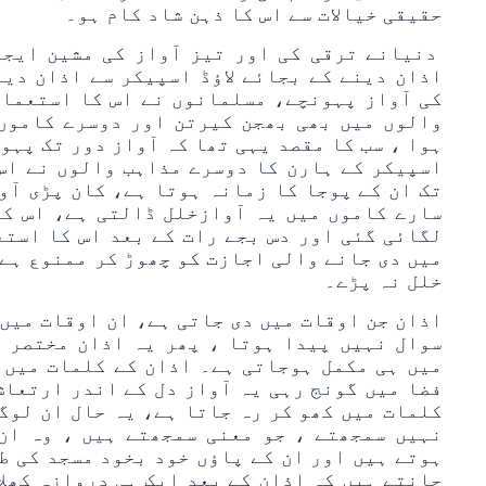
حقیقی خیالات سے اس کا ذہن شاد کام ہو۔
دنیانے ترقی کی اور تیز آواز کی مشین ایجا
اذان دینے کے بجائے لاؤڈ اسپیکر سے اذان دیا
کی آواز پہونچے، مسلمانوں نے اس کا استعما
والوں میں بھی بھجن کیرتن اور دوسرے کاموں 
ہوا ، سب کا مقصد یہی تھا کہ آواز دور تک پہون
اسپیکر کے ہارن کا دوسرے مذاہب والوں نے اس
تک ان کے پوجا کا زمانہ ہوتا ہے، کان پڑی آو
سارے کاموں میں یہ آوازخلل ڈالتی ہے، اس ک
لگائی گئی اور دس بجے رات کے بعد اس کا است
میں دی جانے والی اجازت کو چھوڑ کر ممنوع ہے 
خلل نہ پڑے۔
اذان جن اوقات میں دی جاتی ہے، ان اوقات میں 
سوال نہیں پیدا ہوتا ، پھر یہ اذان مختصر ہ
میں ہی مکمل ہوجاتی ہے۔ اذان کے کلمات میں ص
فضا میں گونج رہی یہ آواز دل کے اندر ارتعاش
کلمات میں کھو کر رہ جاتا ہے، یہ حال ان لوگو
نہیں سمجھتے ، جو معنی سمجھتے ہیں ، وہ ان
ہوتے ہیں اور ان کے پاؤں خود بخود مسجد کی ط
جانتے ہیں کہ اذان کے بعد ایک ہی دروازہ کھلا 