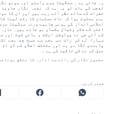
رہ جاتی ہے ۔ سنگیتا سری واستو اور سونو نگم
تعجب کی بات تو یہ ہے کہ نغمہ نگار جاوید 
حضرات کے ساتھ نظر آتے رہے ہیں اور ان کا موق
ہے، معلوم ہوا کہ نام مسلمان کا رکھ لینا کاف
اسلامی انداز کی ہونی چاہیے ورنہ سنگیتا سری
اختر کے فکر وخیال یکساں ہو جاتے ہیں۔ تازہ اط
کے آئی جی نے پولوشن ایکٹ ، ہائی کوٹ اور س
سہارا لے کر رات دس بجے سے صبح چھ بجے تک 
پابندی لگا دی ہے اور مختلف اضلاع کے ڈی ام ا
عمل کر نے کی تاکید کی ہے ۔
مضمون نگار کی رائے سے ادارہ کا متفق ہوناض
شیئر کریں۔
متعلقہ پوسٹس