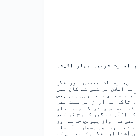
 امارت شرعیہ بہار اڈیشہ
ائی، رسالت محمدی اور فلاح
یہ اعلان ہر کسی کے کان میں
ٓواز سے دی جاتی رہی ہے، بعض
 تاکہ یہ آواز ہر سمت میں
 کا احساس وادراک ہوجائے او
 اللّٰہ کے گھر کا رخ کر لے،
بھی یہ آواز پہونچ جائے اور
سے معمور اور رسول اللّٰہ صلی
 آشنا اور فلاح وکامیابی کے