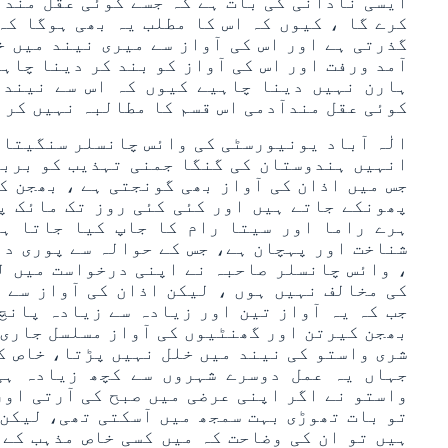
ایسی نادانی کی بات ہے کہ جسے کوئی عقل مند ا
کرے گا ، کیوں کہ اس کا مطلب یہ بھی ہوگا کہ
گذرتی ہے اور اس کی آواز سے میری نیند میں خ
آمد ورفت اور اس کی آواز کو بند کر دینا چاہ
ہارن نہیں دینا چاہیے کیوں کہ اس سے نیند 
کوئی عقل مندآدمی اس قسم کا مطالبہ نہیں کر 
الٰہ آباد یونیورسٹی کی وائس چانسلر سنگیتا 
انہیں ہندوستان کی گنگا جمنی تہذیب کو بربا
جس میں اذان کی آواز بھی گونجتی ہے ، بھجن ک
پھونکے جاتے ہیں اور کئی کئی روز تک مائک پر
ہرے راما اور سیتا رام کا جاپ کیا جاتا ہ
شناخت اور پہچان ہے، جس کے حوالہ سے پوری دن
، وائس چانسلر صاحبہ نے اپنی درخواست میں ل
کی مخالف نہیں ہوں ، لیکن اذان کی آواز سے 
جب کہ یہ آواز تین اور زیادہ سے زیادہ پانچ
بھجن کیرتن اور گھنٹیوں کی آواز مسلسل جاری 
شری واستو کی نیند میں خلل نہیں پڑتا، خاص کر
جہاں یہ عمل دوسرے شہروں سے کچھ زیادہ ہی
واستو نے اگر اپنی عرضی میں صبح کی آرتی اور
تو بات تھوڑی بہت سمجھ میں آسکتی تھی، لیکن 
ہیں تو ان کی وضاحت کہ میں کسی خاص مذہب کے خ