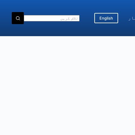
ار
English