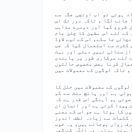
د ہوئی تو اب اونچی جگہ سے
 جانے لگا ، تاکہ دور تک اس
ل شروع کیا اور دوسرے مذاہب
کے لئے اس مشین کا چلن عام
چائی جا سکے، اس کے لیے لاؤڈ
 کثرت سے استعمال کیا کہ جب
از سنائی نہیں دیتی اور بہت
ے لئے سرکاری طور پر پابندی
عمال کرنا بعض مخصوص حالتوں
، تاکہ لوگوں کے معمولات میں
لوگوں کے معمولات میں خلل کا
وتی ہے اور پانچ منٹ سے کم
وتی ہم آہنگی اس قدر ہے کہ
 پیدا کرتی ہے اور انسان ان
ں کا ہوتا ہے جو اس کے معنی
 کلمات سے زیادہ لطف اندوز
رف رواں ہوجاتے ہیں، وہ خوب
ہوتا ہے اور وہ اللّٰہ کے گھر