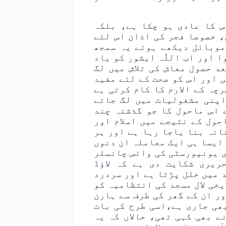
س کا عادی ہو چکا ہے، بلکہ
، خصوصا فجر کی اذان اس لئے
موبائل دیکھے ہوئے یہ سمجھ
 اور اب اللّٰہ ایشور کو یاد
د حصول معاش کی تلاش میں لگ
 اور اس کو صحت کے لئے مفید
چہ کے الارم کا کام کرتی ہے
اپنی مشغولیات میں لگ جاتے
 اس ماحول کا جو گذشتہ چند
حول کے نتیجے میں اسلام اور
انہ بنا یاجا رہا ہے اور ہر
ایسا ہی ایک معاملہ ان دنوں
زی یونیورسٹی کی وائس چانسلر
یری شکایت دی ہے کہ لاؤڈ
 میں خلل پڑتا ہے اور سردرد
خی لال مسجد کی انتظامیہ کو
ور ان کے گھر کی طرف سے ہارن
ھی جاری ہے،اسی طرح کی بات
ے بھی کہی تھی، حالاں کہ یہ