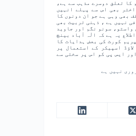
 کا تعلق دوسرے مذہب سے ہے،
اختر بھی اس سے پہلے انہیں
ف بھی وہی ہے جو ان دونوں کا
ی نہیں ہے ، ذہنی تربیت بھی
 واستو، سونو نگم اور جاوید
لاع یہ ہے کہ الٰہ آباد بینچ
پریم کورٹ کی بعض ہدایات کا
لاؤڈ اسپیکر کے استعمال پر
ور ایس پی کو اس پر سختی سے
روری نہیں ہے