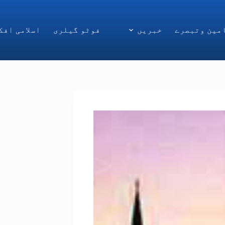
مین وتبصرے
خبریں
فوٹو گیلری
اسلامی افک