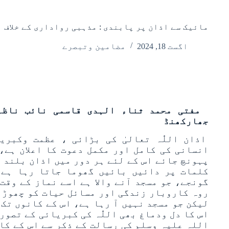
مائیک سے اذان پر پابندی : مذہبی رواداری کے خلاف
اگست 18, 2024
مضامین وتبصرے
مفتی محمد ثناء الہدی قاسمی نائب ناظم
جھارکھنڈ
اذان اللّٰہ تعالیٰ کی بڑائی ، عظمت وکبری
انسانی کی کامل اور مکمل دعوت کا اعلان ہے، 
پہونچ جائے اس کے لئے ہر دور میں اذان بلند ا
کلمات پر دائیں بائیں گھوما جاتا رہا ہے،
گونجے، جو مسجد آنے والا ہے اسے نماز کے وقت
روہ کاروبار زندگی اور مسائل حیات کو چھوڑ کر
لیکن جو مسجد نہیں آ رہا ہے، اس کے کانوں تک 
اس کا دل ودماغ بھی اللّٰہ کی کبریائی کے تصور 
اللہ علیہ وسلم کی رسالت کے ذکر سے اس کے کان