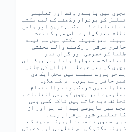
بچوں میں پابندی وقت اور تعلیمی
تسلسل کو برقرار رکھنے کے لیے مکتب
نے انعامات کا ایک بہترین اور جامع
نظام وضع کیا ہے۔ اس مہم کے تحت
مہینہ بھر شبینہ مکتب میں سو فیصد
حاضری برقرار رکھنے والے محنتی
طلبا کو خصوصی اور گراں قدر
انعامات سے نوازا جاتا ہے، جبکہ ان
بچوں کی بھی حوصلہ افزائی کی جاتی
ہے جو پورے مہینے میں محض ایک دن
غیر حاضر رہے ہوں۔ اس کے علاوہ
مقابلے میں شریک ہونے والے تمام
مساہمین اور بچوں کو بھی انعامات و
تحائف دیے جاتے ہیں تاکہ کسی بھی
بچے میں مایوسی پیدا نہ ہو اور ان
کا تعلیمی شوق برقرار رہے۔
سرپرستوں نے مسجد ابوبکر صدیق کے
شبینہ مکتب کی اس تعلیمی اور دعوتی