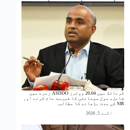
کرناٹک میں 20.04 ووٹرز ASDDO زمرے میں
شامل، سول سوسائٹی کا فہرست عام کرنے اور
SIR کی مدت بڑھانے کا مطالبہ
اگست 5, 2026