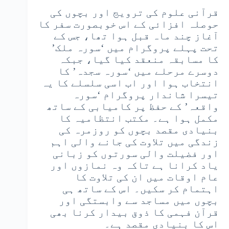
قرآنی علوم کی ترویج اور بچوں کی
حوصلہ افزائی کے اس خوبصورت سفر کا
آغاز چند ماہ قبل ہوا تھا، جس کے
تحت پہلے پروگرام میں ‘سورہ ملک’
کا مسابقہ منعقد کیا گیا، جبکہ
دوسرے مرحلے میں ‘سورہ سجدہ’ کا
انتخاب ہوا اور اب اسی سلسلے کا یہ
تیسرا شاندار پروگرام ‘سورہ
واقعہ’ کے حفظ پر کامیابی کے ساتھ
مکمل ہوا ہے۔ مکتب انتظامیہ کا
بنیادی مقصد بچوں کو روزمرہ کی
زندگی میں تلاوت کی جانے والی اہم
اور فضیلت والی سورتوں کو زبانی
یاد کرانا ہے تاکہ وہ نمازوں اور
عام اوقات میں ان کی تلاوت کا
اہتمام کر سکیں۔ اس کے ساتھ ہی
بچوں میں مساجد سے وابستگی اور
قرآن فہمی کا ذوق بیدار کرنا بھی
اس کا بنیادی مقصد ہے۔