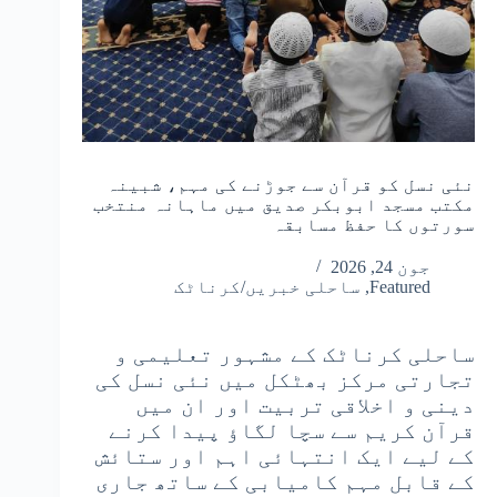
نئی نسل کو قرآن سے جوڑنے کی مہم، شبینہ
مکتب مسجد ابوبکر صدیق میں ماہانہ منتخب
سورتوں کا حفظ مسابقہ
جون 24, 2026
Featured
,
ساحلی خبریں/کرناٹک
ساحلی کرناٹک کے مشہور تعلیمی و
تجارتی مرکز بھٹکل میں نئی نسل کی
دینی و اخلاقی تربیت اور ان میں
قرآن کریم سے سچا لگاؤ پیدا کرنے
کے لیے ایک انتہائی اہم اور ستائش
کے قابل مہم کامیابی کے ساتھ جاری