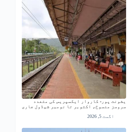
یشونت پور- کاروار ایکسپریس کی متعدد
سروسز منسوخ، اکتوبر تا نومبر شیڈول جاری
اگست 5, 2026