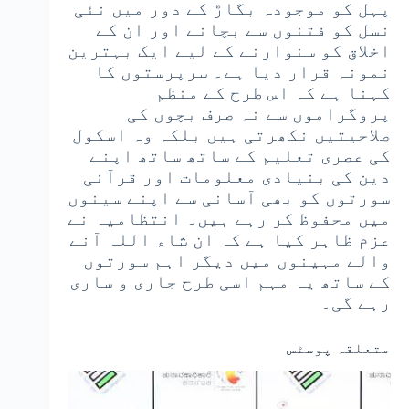
پہل کو موجودہ بگاڑ کے دور میں نئی
نسل کو فتنوں سے بچانے اور ان کے
اخلاق کو سنوارنے کے لیے ایک بہترین
نمونہ قرار دیا ہے۔ سرپرستوں کا
کہنا ہے کہ اس طرح کے منظم
پروگراموں سے نہ صرف بچوں کی
صلاحیتیں نکھرتی ہیں بلکہ وہ اسکول
کی عصری تعلیم کے ساتھ ساتھ اپنے
دین کی بنیادی معلومات اور قرآنی
سورتوں کو بھی آسانی سے اپنے سینوں
میں محفوظ کر رہے ہیں۔ انتظامیہ نے
عزم ظاہر کیا ہے کہ ان شاء اللہ آنے
والے مہینوں میں دیگر اہم سورتوں
کے ساتھ یہ مہم اسی طرح جاری و ساری
رہے گی۔
متعلقہ پوسٹس