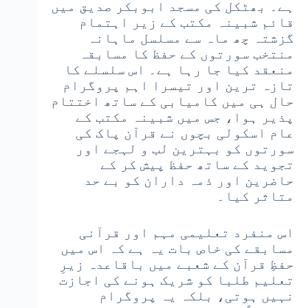
ہے۔ بھٹکل کی مسجد ابوبکر صدیق میں
قائم شبینہ مکتب کے زیر اہتمام
گزشتہ چھ ماہ سے مسلسل ماہانہ
منتخب سورتوں کے حفظ کا مسابقہ
منعقد کیا جا رہا ہے۔ اس سلسلے کا
تازہ ترین اور تیسرا اہم پروگرام
حال ہی میں کامیابی کے ساتھ اختتام
پذیر ہوا، جس میں شبینہ مکتب کے
عام اسکولی بچوں نے قرآن پاک کی
سورتوں کو بہترین لب و لہجے اور
تجوید کے ساتھ حفظ پیش کر کے
حاضرین اور ذمہ داران کو بے حد
متاثر کیا۔
اس منفرد تعلیمی مہم اور قرآنی
مسابقے کی خاص بات یہ ہے کہ اس میں
حفظِ قرآن کے شعبے میں باقاعدہ زیرِ
تعلیم طلبا کو شریک ہونے کی اجازت
نہیں ہوتی، بلکہ یہ پروگرام