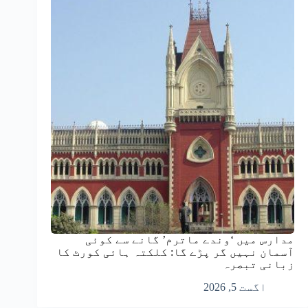
مدارس میں ‘وندے ماترم’ گانے سے کوئی
آسمان نہیں گر پڑے گا: کلکتہ ہائی کورٹ کا
زبانی تبصرہ
اگست 5, 2026