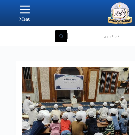
Ski
t
conten
Menu