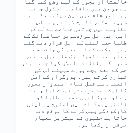
خالصتاً ان بچوں کے لیے وضع کیا گیا
ہے جو دن میں باقاعدہ اسکول جاتے
ہیں اور شام میں دین سیکھنے کے لیے
شبینہ مکتب کا رخ کرتے ہیں۔ اس
مقابلے میں چوتھی جماعت سے لے کر
ایس ایس ایل سی (دسویں جماعت) تک کے
طلبا حصہ لینے کے اہل قرار دیے گئے
ہیں۔ مکتب کے اساتذہ کی جانب سے
مقابلے سے ٹھیک ایک ماہ قبل منتخب
سورہ کا باقاعدہ اعلان کیا جاتا ہے،
جس کے بعد بچے پورے مہینے اس کی
تیاری کرتے ہیں۔ پروگرام کے اصل
انعقاد سے قبل تمام امیدوار بچوں
کا ایک سخت تربیتی ٹیسٹ لیا جاتا
ہے اور صرف انہی ممتاز طلبا کو
فائنل پروگرام میں اسٹیج پر اپنی
کارکردگی پیش کرنے کا موقع دیا
جاتا ہے جنہوں نے بہترین معیار
برقرار رکھا ہو۔