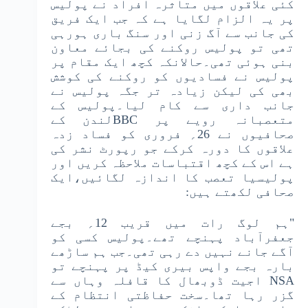
کئی علاقوں میں متاثرہ افراد نے پولیس
پر یہ الزام لگایا ہے کہ جب ایک فریق
کی جانب سے آگ زنی اور سنگ باری ہورہی
تھی تو پولیس روکنے کی بجائے معاون
بنی ہوئی تھی۔حالانکہ کچھ ایک مقام پر
پولیس نے فسادیوں کو روکنے کی کوشش
بھی کی لیکن زیادہ تر جگہ پولیس نے
جانب داری سے کام لیا۔پولیس کے
متعصبانہ رویے پر BBCلندن کے
صحافیوں نے 26؍ فروری کو فساد زدہ
علاقوں کا دورہ کرکے جو رپورٹ نشر کی
ہے اس کے کچھ اقتباسات ملاحظہ کریں اور
پولیسیا تعصب کا اندازہ لگائیں،ایک
صحافی لکھتے ہیں:
"ہم لوگ رات میں قریب 12؍ بجے
جعفرآباد پہنچے تھے۔پولیس کسی کو
آگے جانے نہیں دے رہی تھی۔جب ہم ساڑھے
بارہ بجے واپس بیری کیڈ پر پہنچے تو
NSA اجیت ڈوبھال کا قافلہ وہاں سے
گزر رہا تھا۔سخت حفاظتی انتظام کے