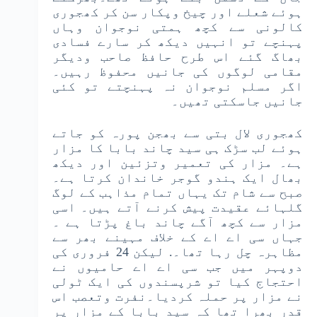
ہوئے شعلے اور چیخ وپکار سن کر کھجوری
کالونی سے کچھ ہمتی نوجوان وہاں
پہنچے تو انہیں دیکھ کر سارے فسادی
بھاگ گئے اس طرح حافظ صاحب ودیگر
مقامی لوگوں کی جانیں محفوظ رہیں۔
اگر مسلم نوجوان نہ پہنچتے تو کئی
جانیں جاسکتی تھیں۔
کھجوری لال بتی سے بھجن پورہ کو جاتے
ہوئے لب سڑک ہی سید چاند بابا کا مزار
ہے۔ مزار کی تعمیر وتزئین اور دیکھ
بھال ایک ہندو گوجر خاندان کرتا ہے۔
صبح سے شام تک یہاں تمام مذاہب کے لوگ
گلہائے عقیدت پیش کرنے آتے ہیں۔ اسی
مزار سے کچھ آگے چاند باغ پڑتا ہے ۔
جہاں سی اے اے کے خلاف مہینے بھر سے
مظاہرہ چل رہا تھا۔. لیکن 24 فروری کی
دوپہر میں جب سی اے اے حامیوں نے
احتجاج کیا تو شرپسندوں کی ایک ٹولی
نے مزار پر حملہ کردیا۔نفرت وتعصب اس
قدر بھرا تھا کہ سید بابا کے مزار پر