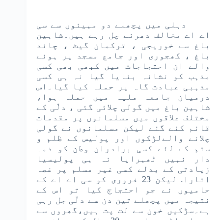
دہلی میں پچھلے دو مہینوں سے سی
اے اے مخالف دھرنے چل رہے ہیں۔شاہین
باغ سے خوریجی ، ترکمان گیٹ ، چاند
باغ ، کھجوری اور جامع مسجد پر ہونے
والے ان احتجاجات میں کبھی بھی کسی
مذہب کو نشانہ بنایا گیا نہ ہی کسی
مذہبی عبادت گاہ پر حملہ کیا گیا۔اس
درمیان جامعہ ملیہ میں حملہ ہوا،
شاہین باغ میں گولی چلائی گئی ، دلّی کے
مختلف علاقوں میں مسلمانوں پر مقدمات
قائم کئے گئے لیکن مسلمانوں نے گولی
چلانے والےلڑکوں اور پولیس کے ظلم و
ستم کے لئے کسی برادران وطن کو ذمہ
دار نہیں ٹھہرایا نہ ہی پولیسیا
زیادتی کے بدلے کسی غیر مسلم پر غصہ
اتارا. لیکن 23 فروری کو سی اے اے کے
حامیوں نے جو احتجاج کیا تو اس کے
نتیجہ میں پچھلے تین دن سے دلّی جل رہی
ہے۔سڑکیں خون سے لت پت ہیں،گھروں سے