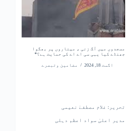
مسجدوں میں آگ زنی ، میناروں پر بھگوا
جھنڈے کیا یہی سی اے اے کی حمایت ہے؟*
اگست 18, 2024
مضامین وتبصرے
تحریر: غلام مصطفےٰ نعیمی
مدیر اعلیٰ سواد اعظم دہلی