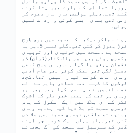
"اشوک نگر کی جس مسجد کا ویڈیو وائرل
ہورہا تھا اس کے بارے میں پتا کرنے
گئے تھے۔دہلی پولیس بار بار دعوی کر
رہی تھی یہاں ایسی کوئی واردات نہیں
ہوئی۔
ہم نے جاکر دیکھا کہ مسجد میں بری طرح
توڑ پھوڑ کی گئی تھی۔گلی نمبر 5؍پر یہ
مسجد ہے ۔مسجد میں جوتیاں اور ٹوپیاں
بکھری ہوئی ہیں اور پاک کتاب(قرآن) کو
نقصان پہنچایا گیا ہے۔وہاں صبح کافی
بھیڑ لگی تھی لیکن کوئی بھی عام آدمی
وہاں بات کرنے تیار نہیں تھا۔کچھ
لوگوں کا کہنا تھا فسادی باہر سے آئے
تھے انہوں نے یہ سب کیا ہے۔ابھی ہم
وہاں ہی تھے کہ ہمیں خبر ملی کہ اشوک
نگر کے ای بلاک میں ایک اسکول کے پاس
دوسری مسجد کو جلا دیا گیا ہے۔ہم وہاں
پہنچے تو واقعی دوسری مسجد بھی جلا دی
گئی تھی۔ہاں یہاں ایک شرما جی اپنے
گھر کے سمرسبل سے مسجد کی آگ بجھانے