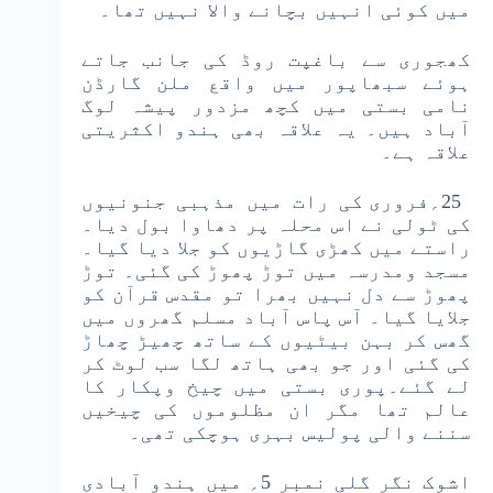
میں کوئی انہیں بچانے والا نہیں تھا۔
کھجوری سے باغپت روڈ کی جانب جاتے
ہوئے سبھاپور میں واقع ملن گارڈن
نامی بستی میں کچھ مزدور پیشہ لوگ
آباد ہیں۔ یہ علاقہ بھی ہندو اکثریتی
علاقہ ہے۔
25؍فروری کی رات میں مذہبی جنونیوں
کی ٹولی نے اس محلہ پر دھاوا بول دیا۔
راستے میں کھڑی گاڑیوں کو جلا دیا گیا۔
مسجد ومدرسہ میں توڑ پھوڑ کی گئی۔ توڑ
پھوڑ سے دل نہیں بھرا تو مقدس قرآن کو
جلایا گیا۔ آس پاس آباد مسلم گھروں میں
گھس کر بہن بیٹیوں کے ساتھ چھیڑ چھاڑ
کی گئی اور جو بھی ہاتھ لگا سب لوٹ کر
لے گئے۔پوری بستی میں چیخ وپکار کا
عالم تھا مگر ان مظلوموں کی چیخیں
سننے والی پولیس بہری ہوچکی تھی۔
اشوک نگر گلی نمبر 5؍ میں ہندو آبادی