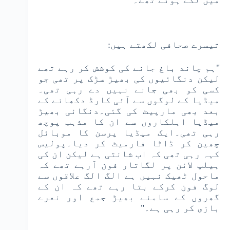
میں لگے ہوئے تھے۔"
تیسرے صحافی لکھتے ہیں:
"ہم چاند باغ جانے کی کوشش کر رہے تھے
لیکن دنگائیوں کی بھیڑ سڑک پر تھی جو
کسی کو بھی جانے نہیں دے رہی تھی۔
میڈیا کے لوگوں سے آئی کارڈ دکھانے کے
بعد بھی مارپیٹ کی گئی۔دنگائی بھیڑ
میڈیا اہلکاروں سے ان کا مذہب پوچھ
رہی تھی۔ایک میڈیا پرسن کا موبائل
چھین کر ڈاٹا فارمیٹ کر دیا۔پولیس
کہہ رہی تھی کہ اب شانتی ہے لیکن ان کی
ہیلپ لائن پر لگاتار فون آرہے تھے کہ
ماحول ٹھیک نہیں ہے الگ الگ علاقوں سے
لوگ فون کرکے بتا رہے تھے کہ ان کے
گھروں کے سامنے بھیڑ جمع اور نعرے
بازی کر رہی ہے۔"