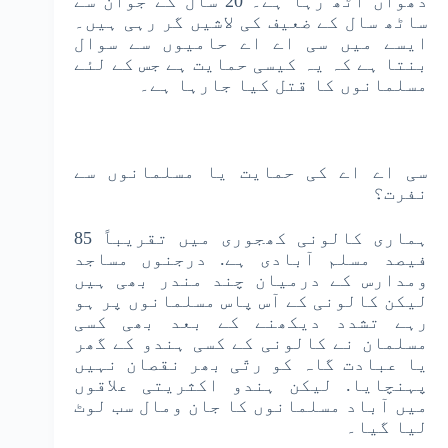
دھواں اٹھ رہا ہے۔ 20 سال کے جوان سے
ساٹھ سال کے ضعیف کی لاشیں گر رہی ہیں۔
ایسے میں سی اے اے حامیوں سے سوال
بنتا ہے کہ یہ کیسی حمایت ہے جس کے لئے
مسلمانوں کا قتل کیا جارہا ہے۔
سی اے اے کی حمایت یا مسلمانوں سے
نفرت؟
ہماری کالونی کھجوری میں تقریباً 85
فیصد مسلم آبادی ہے. درجنوں مساجد
ومدارس کے درمیان چند مندر بھی ہیں
لیکن کالونی کے آس پاس مسلمانوں پر ہو
رہے تشدد دیکھنے کے بعد بھی کسی
مسلمان نے کالونی کے کسی ہندو کے گھر
یا عبادت گاہ کو رتّی بھر نقصان نہیں
پہنچایا. لیکن ہندو اکثریتی علاقوں
میں آباد مسلمانوں کا جان ومال سب لوٹ
لیا گیا۔