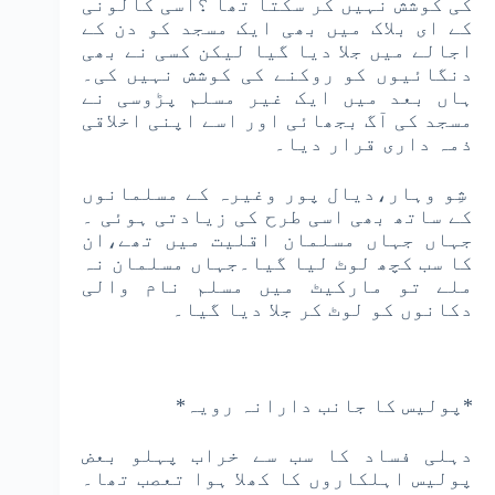
کی کوشش نہیں کر سکتا تھا ؟اسی کالونی
کے ای بلاک میں بھی ایک مسجد کو دن کے
اجالے میں جلا دیا گیا لیکن کسی نے بھی
دنگائیوں کو روکنے کی کوشش نہیں کی۔
ہاں بعد میں ایک غیر مسلم پڑوسی نے
مسجد کی آگ بجھائی اور اسے اپنی اخلاقی
ذمہ داری قرار دیا۔
شِو وہار،دیال پور وغیرہ کے مسلمانوں
کے ساتھ بھی اسی طرح کی زیادتی ہوئی ۔
جہاں جہاں مسلمان اقلیت میں تھے،ان
کا سب کچھ لوٹ لیا گیا۔جہاں مسلمان نہ
ملے تو مارکیٹ میں مسلم نام والی
دکانوں کو لوٹ کر جلا دیا گیا۔
*پولیس کا جانب دارانہ رویہ*
دہلی فساد کا سب سے خراب پہلو بعض
پولیس اہلکاروں کا کھلا ہوا تعصب تھا۔