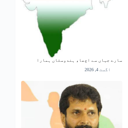
سارے جہاں سے اچھا، ہندوستاں ہمارا
اگست 4, 2026