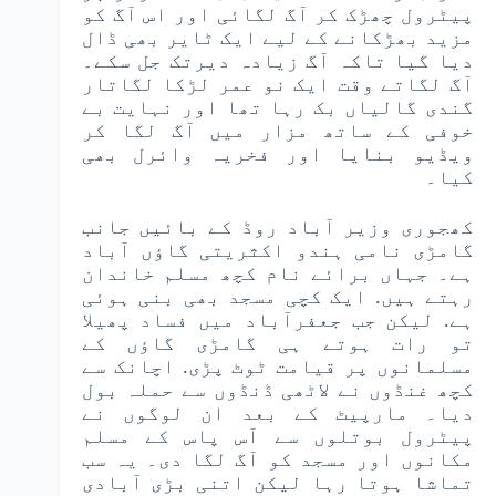
پیٹرول چھڑک کر آگ لگائی اور اس آگ کو
مزید بھڑکانے کے لیے ایک ٹایر بھی ڈال
دیا گیا تاکہ آگ زیادہ دیرتک جل سکے۔
آگ لگاتے وقت ایک نو عمر لڑکا لگاتار
گندی گالیاں بک رہا تھا اور نہایت بے
خوفی کے ساتھ مزار میں آگ لگا کر
ویڈیو بنایا اور فخریہ وائرل بھی
کیا۔
کھجوری وزیر آباد روڈ کے بائیں جانب
گامڑی نامی ہندو اکثریتی گاؤں آباد
ہے۔ جہاں برائے نام کچھ مسلم خاندان
رہتے ہیں. ایک کچی مسجد بھی بنی ہوئی
ہے. لیکن جب جعفرآباد میں فساد پھیلا
تو رات ہوتے ہی گامڑی گاؤں کے
مسلمانوں پر قیامت ٹوٹ پڑی. اچانک سے
کچھ غنڈوں نے لاٹھی ڈنڈوں سے حملہ بول
دیا۔ مارپیٹ کے بعد ان لوگوں نے
پیٹرول بوتلوں سے آس پاس کے مسلم
مکانوں اور مسجد کو آگ لگا دی۔ یہ سب
تماشا ہوتا رہا لیکن اتنی بڑی آبادی