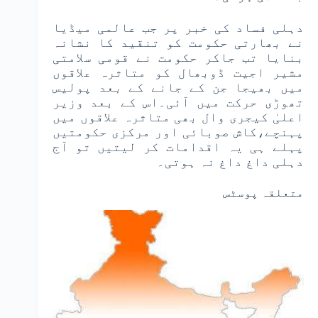
دہلی فساد کی خبر پر جب عالمی میڈیا
نے بھارتی حکومت کو تنقید کا نشانہ
بنایا تب جاکر حکومت نے قومی سلامتی
مشیر اجیت ڈوبھال کو متاثرہ علاقوں
میں بھیجا جن کے جانے کے بعد پولیس
تھوڑی حرکت میں آئی۔اس کے بعد وزیر
اعلیٰ کیجری وال بھی متاثرہ علاقوں میں
پہنچے،کاش صوبائی اور مرکزی حکومتیں
پہلے ہی یہ اقدامات کر لیتیں تو آج
دہلی داغ داغ نہ ہوتی۔
متعلقہ پوسٹس