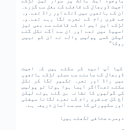
باوجود ایک بائک پر سوار تین لڑکے
اجیت ڈوبھال کے قافلے کے بغل سے گزرے۔
ان کے ہاتھوں میں ڈنڈے اور راڈ تھے۔وہ
جے شری رام کے نعرے لگا رہے تھے۔وہ
لڑکے این ایس اے کے قافلے سے بھی تیز
اسپیڈ میں تھے اور ان سے آگے نکل گئے
لیکن کسی پولیس والے نے ان کو نہیں
روکا"
کیا آپ امید کر سکتے ہیں کہ اجیت
ڈوبھال کے سامنے سے مسلم لڑکے ہاتھوں
میں راڈ اور نعرہ تکبیر لگا کر نکل
سکتے تھے؟اگر ایسا ہوا ہوتا تو پولیس
کی گولیوں کا نشانہ بن گئے ہوتے لیکن
آج کل جے شری رام کے نعرے لگانا سیفٹی
اور سکیورٹی کا سب سے آسان ذریعہ ہے۔
دوسرے صحافی لکھتے ہیں: