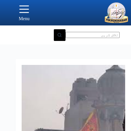
Ski
t
conten
Menu