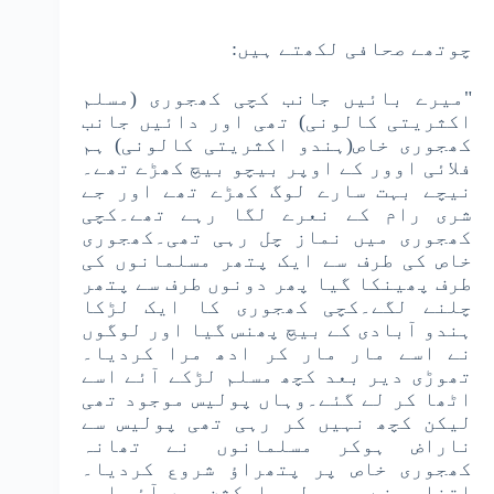
چوتھے صحافی لکھتے ہیں:
"میرے بائیں جانب کچی کھجوری (مسلم
اکثریتی کالونی) تھی اور دائیں جانب
کھجوری خاص(ہندو اکثریتی کالونی) ہم
فلائی اوور کے اوپر بیچو بیچ کھڑے تھے۔
نیچے بہت سارے لوگ کھڑے تھے اور جے
شری رام کے نعرے لگا رہے تھے۔کچی
کھجوری میں نماز چل رہی تھی۔کھجوری
خاص کی طرف سے ایک پتھر مسلمانوں کی
طرف پھینکا گیا پھر دونوں طرف سے پتھر
چلنے لگے۔کچی کھجوری کا ایک لڑکا
ہندو آبادی کے بیچ پھنس گیا اور لوگوں
نے اسے مار مار کر ادھ مرا کردیا۔
تھوڑی دیر بعد کچھ مسلم لڑکے آئے اسے
اٹھا کر لے گئے۔وہاں پولیس موجود تھی
لیکن کچھ نہیں کر رہی تھی پولیس سے
ناراض ہوکر مسلمانوں نے تھانہ
کھجوری خاص پر پتھراؤ شروع کردیا۔
اتنا ہونے پر پولیس ایکشن میں آئی اور