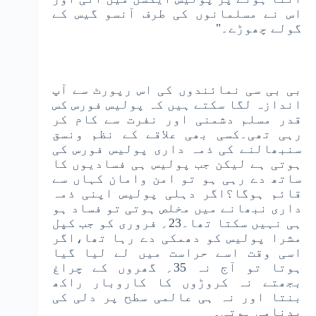
اس نے مسلمانوں کی طرف آنسو گیس کے
گولے چھوڑے۔"
بی بی سی نمائندوں کی اس رپورٹ سے آپ
اندازہ لگا سکتے ہیں کہ پولیس فورس کس
قدر مسلم دشمنی اور نفرت سے کام کر
رہی تھی۔کسی بھی علاقے کے نظم ونسق
سنبھالنے کی ذمہ داری پولیس فورس کی
ہوتی ہے لیکن جب پولیس ہی فسادیوں کا
ساتھ دے رہی ہو تو امن وامان کہاں سے
قائم ہوگا؟اگر دہلی پولیس اپنی ذمہ
داری نبھانے میں مخلص ہوتی تو فساد ہو
ہی نہیں سکتا تھا۔23؍ فروری کو جب کپل
مشرا پولیس کو دھمکی دے رہا تھا،اگر
اسی وقت اسے حراست میں لے لیا گیا
ہوتا تو آج نہ 35؍ گھروں کے چراغ
بجھتے نہ کروڑوں کا کاروبار راکھ
بنتا اور نہ ہی عالمی سطح پر دلی کی
بدنامی ہوتی۔