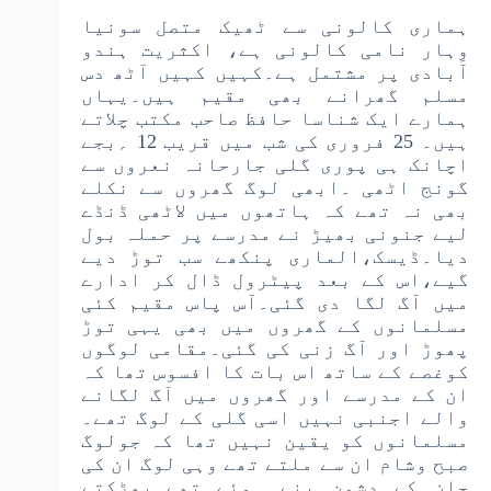
ہماری کالونی سے ٹھیک متصل سونیا
وِہار نامی کالونی ہے، اکثریت ہندو
آبادی پر مشتمل ہے۔کہیں کہیں آٹھ دس
مسلم گھرانے بھی مقیم ہیں۔یہاں
ہمارے ایک شناسا حافظ صاحب مکتب چلاتے
ہیں۔ 25 فروری کی شب میں قریب 12 ؍بجے
اچانک ہی پوری گلی جارحانہ نعروں سے
گونج اٹھی ۔ابھی لوگ گھروں سے نکلے
بھی نہ تھے کہ ہاتھوں میں لاٹھی ڈنڈے
لیے جنونی بھیڑ نے مدرسے پر حملہ بول
دیا۔ڈیسک،الماری پنکھے سب توڑ دیے
گیے،اس کے بعد پیٹرول ڈال کر ادارے
میں آگ لگا دی گئی۔آس پاس مقیم کئی
مسلمانوں کے گھروں میں بھی یہی توڑ
پھوڑ اور آگ زنی کی گئی۔مقامی لوگوں
کوغصے کے ساتھ اس بات کا افسوس تھا کہ
ان کے مدرسے اور گھروں میں آگ لگانے
والے اجنبی نہیں اسی گلی کے لوگ تھے۔
مسلمانوں کو یقین نہیں تھا کہ جولوگ
صبح وشام ان سے ملتے تھے وہی لوگ ان کی
جان کے دشمن بنے ہوئے تھے۔بھڑکتے