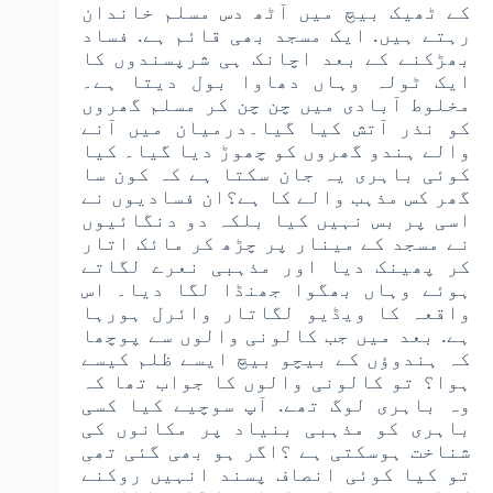
کے ٹھیک بیچ میں آٹھ دس مسلم خاندان
رہتے ہیں. ایک مسجد بھی قائم ہے. فساد
بھڑکنے کے بعد اچانک ہی شرپسندوں کا
ایک ٹولہ وہاں دھاوا بول دیتا ہے۔
مخلوط آبادی میں چن چن کر مسلم گھروں
کو نذر آتش کیا گیا۔درمیان میں آنے
والے ہندو گھروں کو چھوڑ دیا گیا۔ کیا
کوئی باہری یہ جان سکتا ہے کہ کون سا
گھر کس مذہب والے کا ہے؟ان فسادیوں نے
اسی پر بس نہیں کیا بلکہ دو دنگائیوں
نے مسجد کے مینار پر چڑھ کر مائک اتار
کر پھینک دیا اور مذہبی نعرے لگاتے
ہوئے وہاں بھگوا جھنڈا لگا دیا۔ اس
واقعہ کا ویڈیو لگاتار وائرل ہورہا
ہے. بعد میں جب کالونی والوں سے پوچھا
کہ ہندوؤں کے بیچو بیچ ایسے ظلم کیسے
ہوا؟ تو کالونی والوں کا جواب تھا کہ
وہ باہری لوگ تھے. آپ سوچیے کیا کسی
باہری کو مذہبی بنیاد پر مکانوں کی
شناخت ہوسکتی ہے ؟اگر ہو بھی گئی تھی
تو کیا کوئی انصاف پسند انہیں روکنے