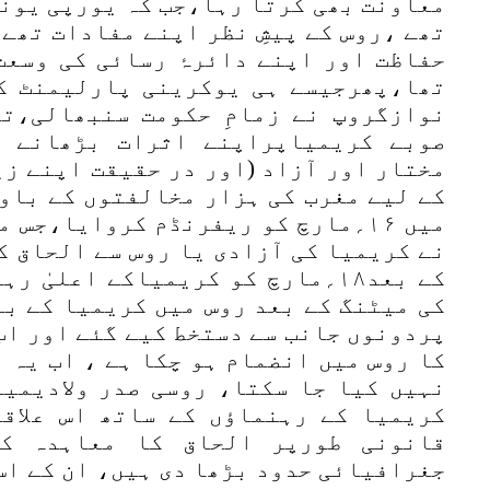
معاونت بھی کرتا رہا،جب کہ یورپی یونی
تھے ،روس کے پیشِ نظر اپنے مفادات تھے
حفاظت اور اپنے دائرۂ رسائی کی وسعت
تھا،پھرجیسے ہی یوکرینی پارلیمنٹ ک
نوازگروپ نے زمامِ حکومت سنبھالی،ت
صوبے کریمیاپراپنے اثرات بڑھانے ش
مختار اور آزاد (اور در حقیقت اپنے زی
کے لیے مغرب کی ہزار مخالفتوں کے باو
نے کریمیا کی آزادی یا روس سے الحاق ک
کے بعد۱۸؍مارچ کو کریمیاکے اعلیٰ
کی میٹنگ کے بعد روس میں کریمیا کے ب
پردونوں جانب سے دستخط کیے گئے اور اب
کا روس میں انضمام ہو چکا ہے ، اب یہ 
نہیں کیا جا سکتا، روسی صدر ولادیمیر
کریمیا کے رہنماؤں کے ساتھ اس علاق
قانونی طورپر الحاق کا معاہدہ ک
جغرافیائی حدود بڑھا دی ہیں، ان کے اس