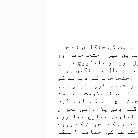
بغاوت کی چنگاری نے جنم
 ۲۲؍نومبرسے یوکرین میں احتجاجات اور
ل اول تو یانکووچ نے ان
ورتِ حال جب سنگین ہونے
 احتجاجات کو دبانے کی
پرتشدد،مگروہ اپنی مہم
ں نہ صرف حکومت سے دست
ان بچانے کے لیے کیف
گنا بھی پڑا،اسی بحران
 لیا،یہ تنازع تھا روس
کرین کے بحران کے پورے
کومت کی حمایت ؛بلکہ