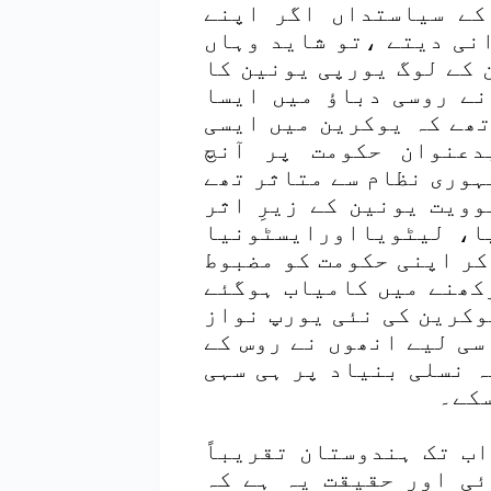
کے سیاستداں اگر اپنے
نی دیتے ،تو شاید وہاں
 کے لوگ یورپی یونین کا
نے روسی دباؤ میں ایسا
ھے کہ یوکرین میں ایسی
دعنوان حکومت پر آنچ
ہوری نظام سے متاثر تھے
ویت یونین کے زیرِ اثر
ا، لیٹویااورایسٹونیا
کر اپنی حکومت کو مضبوط
کھنے میں کامیاب ہوگئے
کرین کی نئی یورپ نواز
ی لیے انھوں نے روس کے
 نسلی بنیاد پر ہی سہی
سکے۔
ب تک ہندوستان تقریباً
ئی اور حقیقت یہ ہے کہ