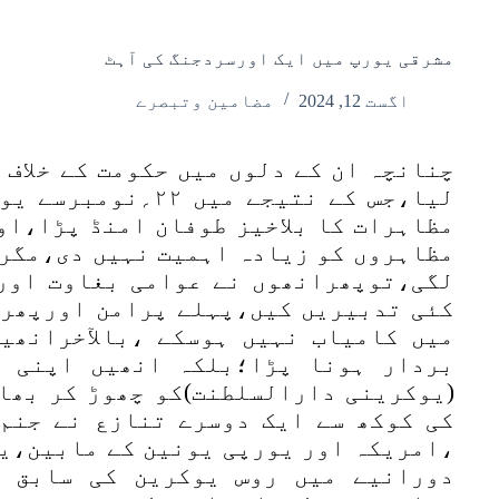
مشرقی یورپ میں ایک اورسردجنگ کی آہٹ
اگست 12, 2024
مضامین وتبصرے
چنانچہ ان کے دلوں میں حکومت کے خلاف 
لیا،جس کے نتیجے میں
مظاہرات کا بلاخیز طوفان امنڈ پڑا،او
مظاہروں کو زیادہ اہمیت نہیں دی،مگرص
لگی،توپھرانھوں نے عوامی بغاوت اور
کئی تدبیریں کیں،پہلے پرامن اورپھر
میں کامیاب نہیں ہوسکے ،بالآخرانھی
بردار ہونا پڑا؛بلکہ انھیں اپنی ج
(یوکرینی دارالسلطنت)کو چھوڑ کر بھا
کی کوکھ سے ایک دوسرے تنازع نے جنم
،امریکہ اور یورپی یونین کے مابین،یو
دورانیے میں روس یوکرین کی سابق ح