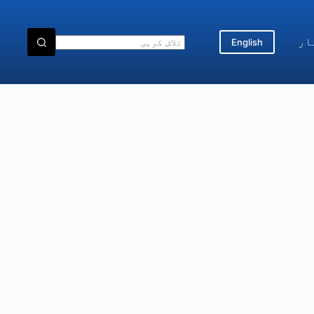
ار
English