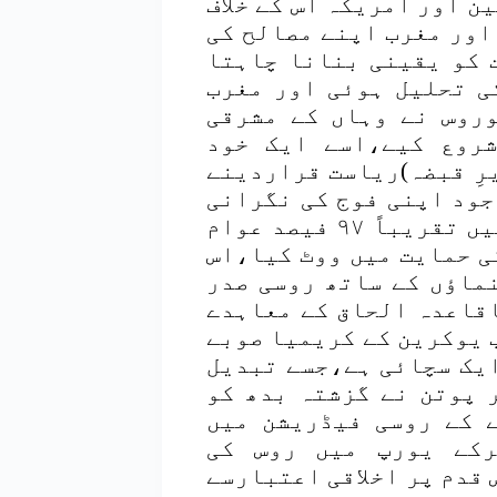
ن اور امریکہ اس کے خلاف
 اور مغرب اپنے مصالح کی
 کو یقینی بنانا چاہتا
ی تحلیل ہوئی اور مغرب
وروس نے وہاں کے مشرقی
روع کیے،اسے ایک خود
رِ قبضہ)ریاست قراردینے
جود اپنی فوج کی نگرانی
میں ۱۶؍مارچ کو ریفرنڈم کروایا،جس میں تقریباً ۹۷ فیصد عوام
ی حمایت میں ووٹ کیا،اس
 رہنماؤں کے ساتھ روسی صدر
اقاعدہ الحاق کے معاہدے
 یوکرین کے کریمیا صوبے
ایک سچائی ہے،جسے تبدیل
 پوتن نے گزشتہ بدھ کو
ے کے روسی فیڈریشن میں
رکے یورپ میں روس کی
 قدم پر اخلاقی اعتبارسے