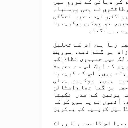
ے کی دہائی کے شروع میں
 طاقتوں نے بھی بوسنیا،
ں کئی ایسے غیر اخلاقی
ھیں، تو یوکرین،کریمیا
ی نہیں لگتا۔
نین کا حصہ رہا ہے، اس کے تحلیل
ویت ممالک آزاد ہو گئے تھے، سوویت
لک میں جمہوری نظام کو
ین کے لوگ اس سے محروم
ہتے ہیں، اس کے کریمیا
یں ہیں، یوکرین پہلی
صہ بن گیا تھا.،اسٹالن
 یونین کے صدر نکیتا
 اُنھوں نے یہ سوچ کر کہ
یوکرین سوویت یونین کا ہی حصہ ہے، 1954 میں کریمیا کو یوکرین
کریمیا اس کا حصہ بنا رہا؛