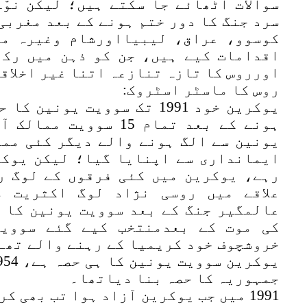
سوالات اٹھائے جا سکتے ہیں؛ لیکن نوّ
سرد جنگ کا دور ختم ہونے کے بعد مغربی
کوسوو، عراق، لیبیااورشام وغیرہ می
اقدامات کیے ہیں، جن کو ذہن میں رک
اورروس کا تازہ تنازعہ اتنا غیر اخلاق
روس کا ماسٹر اسٹروک:
یوکرین خود 1991 تک سوویت یو
ہونے کے بعد تمام 15 سو
یونین سے الگ ہونے والے دیگر کئی مما
ایمانداری سے اپنایا گیا؛ لیکن یوکر
رہے، یوکرین میں کئی فرقوں کے لوگ ر
علاقے میں روسی نژاد لوگ اکثریت م
عالمگیر جنگ کے بعد سوویت یونین کا ح
کی موت کے بعدمنتخب کیے گئے سوویت
خروشچوف خود کریمیا کے رہنے والے تھے،
جمہوریہ کا حصہ بنا دیاتھا۔
1991 میں جب یوکرین آزاد ہوا تب بھی 