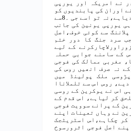
ر نے امریکہ اور یورپی
ے اوران کی پابندیوں کو
خاطرمیں نہ لانے کا ببانگِ دہل اعلان کردیاہے،نہ تو اسے جی ۔8سے
ہی یورپی یونین کی جانب
پلاننگ سے کوئی خوف،اصل
ب سرد جنگ کا دور ختم
وراورلاچارکرنے کے لیے
س کے سامنے جوابی حملہ
ا، مغربی ممالک کی فوجی
ے نہ صرف انھیں روس کی
ڑوسی ملک پولینڈ میں
دیے، روس اس سے تلملاناا
ہی اس نے یوکرین کے روسی
حق کر لیاہے، اس قدم کے
ین کے پرانے سوویت فوجی
ین نے وہاں تعینات اپنے
ع کر چکاہے،اس اسٹریٹجک
پنے اصل فوجی اثرورسوخ