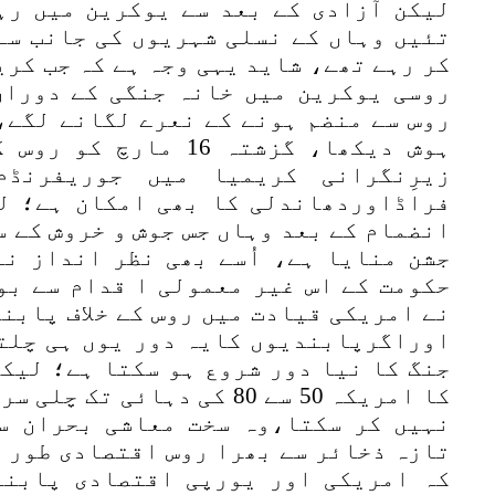
لیکن آزادی کے بعد سے یوکرین میں رہ
تئیں وہاں کے نسلی شہریوں کی جانب سے
کر رہے تھے، شاید یہی وجہ ہے کہ جب کری
روسی یوکرین میں خانہ جنگی کے دوران
روس سے منضم ہونے کے نعرے لگانے لگے، 
ہوش دیکھا، گزشتہ 16 م
زیرِنگرانی کریمیا میں جوریفرنڈ
فراڈاوردھاندلی کا بھی امکان ہے؛ ل
انضمام کے بعد وہاں جس جوش و خروش کے 
جشن منایا ہے، اُسے بھی نظر انداز نہ
حکومت کے اس غیر معمولی ا قدام سے بو
نے امریکی قیادت میں روس کے خلاف پابن
اوراگرپابندیوں کایہ دور یوں ہی چلتا
جنگ کا نیا دور شروع ہو سکتا ہے؛ لیکن
کا امریکہ 50 سے 80 کی دہائی
نہیں کر سکتا،وہ سخت معاشی بحران س
تازہ ذخائر سے بھرا روس اقتصادی طور پ
کہ امریکی اور یورپی اقتصادی پابند