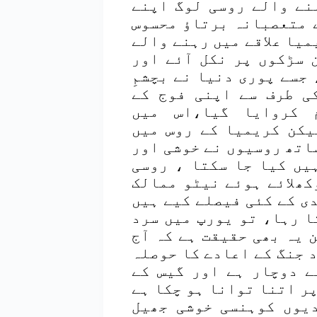
نے والے روسی لوگ اپنے
 متعصبانہ برتاؤ محسوس
میا علاقے میں رہنے والے
 سڑکوں پر نکل آئے اور
جسے پوری دنیا نے بچشمِ
ارچ کو روس کی طرف سے اپنی فوج کے
م کروایا گیا،اس میں
یکن کریمیا کے روس میں
ساتھ روسیوں نے خوشی اور
یں کیا جا سکتا ، روسی
کھلائے ہوئے نیٹو ممالک
دی کے کئی فیصلے کیے ہیں
 رہا، تو یورپ میں سرد
 یہ بھی حقیقت ہے کہ آج
 تک چلی سرد جنگ کے اعادے کا حوصلہ
ے دوچار ہے اور گیس کے
ر اتنا توانا ہو چکا ہے
یوں کوہنسی خوشی جھیل