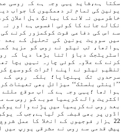
سکتا ہے،شاید یہی وجہ ہے کہ روسی صد
یونین کی تمام تر دھمکیوں کا جواب دین
نکالے جانے کا کوئی افسوس ہے اور نہ 
سے اس کی دفاعی قوت کوکمزور کرنے کی 
میں سوویت یونین کی تحلیل کے بعد ج
ہواتھا، تب نیٹو نے روس کو مزید کمز
اسٹریٹجک دباؤ اتنا بڑھا دیا کہ رو
کرنے کے علاوہ کوئی چارہ نہیں بچا تھ
تنظیم نیٹو نے اپنے اثرات کووسیع کرک
سرحدوں تک پہنچایا؛ بلکہ روس کے پ
’’اینٹی بلسٹک‘‘ میزائل بھی تعینات کر 
ہوا تھا ؛یہی وجہ ہے کہ اب موقع ملتے 
اکثریت والے کریمیا صوبے کو روس سے مل
بعد روس نے کریمیا میں پڑنے والے یوکر
اڈوں پر بھی قبضہ کر لیاہے،جب کہ یوکر
22 ہزار فوجیوں کے انخلا کا عمل شرو
پیش قدمی سے روس نے مشرقی یورپ میں ا