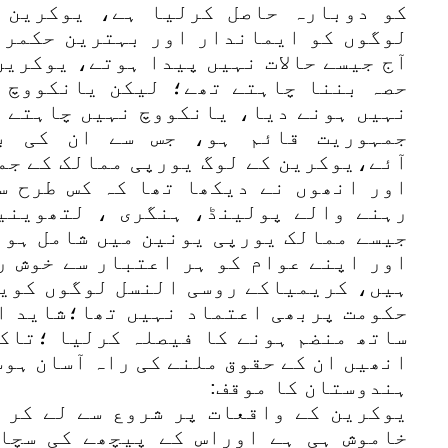
کو دوبارہ حاصل کرلیا ہے، یوکرین 
لوگوں کو ایماندار اور بہترین حکمرا
آج جیسے حالات نہیں پیدا ہوتے، یوکرین
حصہ بننا چاہتے تھے؛ لیکن یانکووچ 
نہیں ہونے دیا، یانکووچ نہیں چاہتے ت
جمہوریت قائم ہو، جس سے ان کی ب
آئے،یوکرین کے لوگ یورپی ممالک کے جم
اور انھوں نے دیکھا تھا کہ کس طرح سو
رہنے والے پولینڈ، ہنگری ، لتھوینی
جیسے ممالک یورپی یونین میں شامل ہو 
اور اپنے عوام کو ہر اعتبار سے خوش ر
ہیں، کریمیاکے روسی النسل لوگوں کویو
حکومت پربھی اعتماد نہیں تھا؛شاید اس
ساتھ منضم ہونے کا فیصلہ کرلیا ؛تاکہ
انھیں ان کے حقوق ملنے کی راہ آسان ہو
ہندوستان کا موقف:
یوکرین کے واقعات پر شروع سے لے کر ا
خاموش ہی ہے اوراس کے پیچھے کی سچا