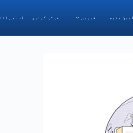
مین وتبصرے
خبریں
فوٹو گیلری
اسلامی افک