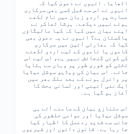
اٹھایا۔ انہوں نے دعویٰ کیا کہ
انہوں نے اس سے قبل کسی بھی سرکاری
عمارت پر اردو زبان میں نام لکھے
ہوئے نہیں دیکھے۔ ہرشا ٹھاکر نے
اپنے بیان میں کہا کہ کیا مالیگاؤں
پاکستان ہے؟ انہوں نے یہ دعویٰ بھی
کیا کہ بھارتی آئین میں سرکاری
کاموں یا ناموں کے لیے اردو لکھنے
کی کوئی گنجائش نہیں ہے، اس لیے اس
تختی کو فوری طور پر وہاں سے ہٹایا
جائے۔ اس بیان کی ویڈیو سوشل میڈیا
پر وائرل ہونے کے بعد ملک بھر میں
ایک نئی آئینی اور لسانی بحث کا
آغاز ہو گیا ہے۔
اس متنازع بیان کے سامنے آتے ہی
سوشل میڈیا اور عوامی حلقوں کی
جانب سے شدید ردعمل کا اظہار کیا
جا رہا ہے۔ قانون دانوں اور شہریوں