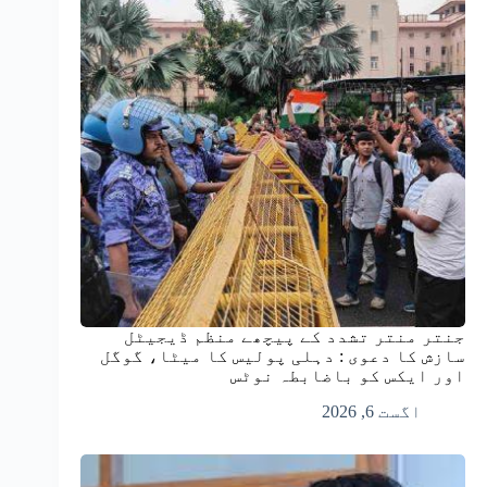
جنتر منتر تشدد کے پیچھے منظم ڈیجیٹل
سازش کا دعوی : دہلی پولیس کا میٹا، گوگل
اور ایکس کو باضابطہ نوٹس
اگست 6, 2026