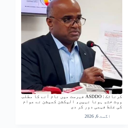
کرناٹک : ASDDO فہرست میں نام آنے کا مطلب
ووٹ ختم ہونا نہیں، الیکشن کمیشن نے عوام
کی غلط فہمی دور کر دی
اگست 6, 2026