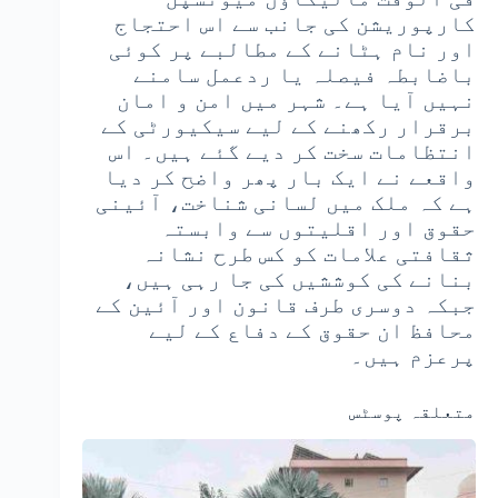
کارپوریشن کی جانب سے اس احتجاج
اور نام ہٹانے کے مطالبے پر کوئی
باضابطہ فیصلہ یا ردعمل سامنے
نہیں آیا ہے۔ شہر میں امن و امان
برقرار رکھنے کے لیے سیکیورٹی کے
انتظامات سخت کر دیے گئے ہیں۔ اس
واقعے نے ایک بار پھر واضح کر دیا
ہے کہ ملک میں لسانی شناخت، آئینی
حقوق اور اقلیتوں سے وابستہ
ثقافتی علامات کو کس طرح نشانہ
بنانے کی کوششیں کی جا رہی ہیں،
جبکہ دوسری طرف قانون اور آئین کے
محافظ ان حقوق کے دفاع کے لیے
پرعزم ہیں۔
متعلقہ پوسٹس