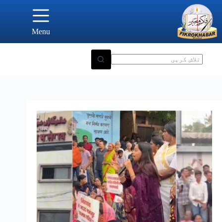
Ski
t
conten
Menu