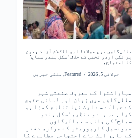
مالیگاوں میں مولانا ابو الکلام آزاد بھون
پر لگی اردو تختی کے خلاف ‘سکل ہندو سماج’
کا احتجاج،
جولائی 5, 2026
Featured
,
ملکی خبریں
مہاراشٹرا کے معروف صنعتی شہر
مالیگاؤں میں زبان اور لسانی حقوق
کے حوالے سے ایک نیا تنازع کھڑا ہو
گیا ہے۔ ہندو تنظیم ‘سکل ہندو
سماج’ کی جانب سے مالیگاؤں
میونسپل کارپوریشن کے مرکزی دفتر
کے باہر ایک بڑے احتجاجی مظاہرے کا