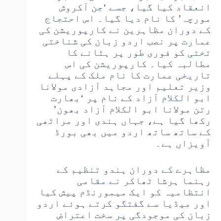
انعقاد کیا گیا، جسے ‘جن آکروش
مورچہ’ کا نام دیا گیا۔ اس احتجاج
کے دوران مظاہرین نے کارپوریشن کی
عمارت پر نصب اردو زبان کی شناختی
تختی کو فوری طور پر ہٹانے کا
مطالبہ کیا۔ کارپوریشن کی اس
تاریخی عمارت کا نام ملک کے پہلے
وزیر تعلیم اور مجاہد آزادی مولانا
ابو الکلام آزاد کے نام پر ‘بھارت
رتن مولانا ابو الکلام آزاد بھون’
رکھا گیا ہے، جہاں ہندی اور مراٹھی
کے ساتھ ساتھ اردو میں بھی بورڈ
آویزاں ہے۔
مظاہرے کے دوران ہندو تنظیم کے
رہنما ہرشا ٹھاکر نے مقامی
انتظامیہ کو ایک میمورنڈم پیش کیا
اور میڈیا سے گفتگو کرتے ہوئے اردو
زبان کی موجودگی پر سخت اعتراض