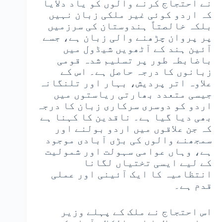
نے احتجاج کرنے والوں کو یاد دلایا
کہ اردو کوئی غیر ملکی زبان نہیں
بلکہ خالصتاً ہندوستان کی سرزمیں
پر پروان چڑھنے والی زبان ہے، جسے
آئین ہند کے آٹھویں شیڈول میں
باضابطہ طور پر تسلیم شدہ قومی
زبانوں کا درجہ حاصل ہے۔ اس کے
علاوہ اتر پردیش، بہار اور تلنگانہ
جیسی متعدد بھارتی ریاستوں میں
اردو کو دوسری سرکاری زبان کا درجہ
بھی دیا گیا ہے۔ ناقدین کا کہنا ہے
کہ جن علاقوں میں اردو بولنے اور
سمجھنے والوں کی بڑی آبادی موجود
ہے، وہاں عوامی سہولت اور شمولیت
کے لیے ایسی تختیاں لگانا
انتظامیہ کا ایک آئینی اور عملی
قدم ہے۔
اس احتجاج نے ملک کے پہلے وزیر