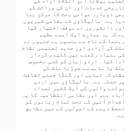
تعلیم مولانا ابو الکلام آزاد کی
تاریخی خدمات اور ان کی وراثت کو
بھی دوبارہ عوامی بحث کا مرکز بنا
دیا ہے۔ مالیگاؤں کے مقامی شہریوں
اور دانشوروں نے موقف اختیار کیا
ہے کہ یہ عمارت ایک ایسے عظیم
رہنما کے نام سے منسوب ہے جنہوں نے
ملک کی آزادی اور جدید تعلیمی نظام
کی بنیاد رکھنے میں کلیدی کردار
ادا کیا۔ اردو زبان کو کسی مخصوص
ملک یا مذہب سے جوڑنا ملک کی
مشترکہ تہذیب اور گنگا جمنی ثقافت
پر حملہ ہے۔ مالیگاؤں میں اردو
بولنے والوں کی ایک کثیر تعداد
آباد ہے، اور مقامی انتظامیہ کا یہ
اقدام آئین کے تحت تمام زبانوں کو
تحفظ دینے کے اصولوں کے عین مطابق
ہے۔
فی الوقت مالیگاؤں میونسپل