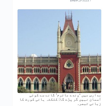
مدارس میں ‘وندے ماترم’ گانے سے کوئی
آسمان نہیں گر پڑے گا: کلکتہ ہائی کورٹ کا
زبانی تبصرہ