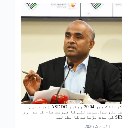
کرناٹک میں 20.04 ووٹرز ASDDO زمرے میں
شامل، سول سوسائٹی کا فہرست عام کرنے اور
SIR کی مدت بڑھانے کا مطالبہ
اگست 5, 2026