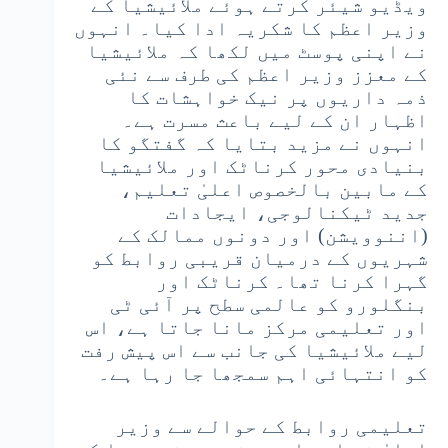
ویڈیو شیئر کرتے ہوئے ملائیشیا کے
وزیر اعظم کا شکریہ ادا کیا۔ انہوں
نے اپنی پوسٹ میں لکھا کہ ملائیشیا
کے معزز وزیر اعظم کی طرف سے نئی
ذمہ داریوں پر نیک خواہشات کا
اظہار ان کے لیے باعث مسرت ہے۔
انہوں نے مزید بتایا کہ گفتگو کا
بنیادی محور کرناٹک اور ملائیشیا
کے مابین بالخصوص اعلیٰ تعلیم،
جدید ٹیکنالوجی، ایجادات
(اننوویشن) اور دونوں ممالک کے
شہریوں کے درمیان قریبی روابط کو
گہرا کرنا تھا۔ کرناٹک اور
بنگلورو کو عالمی سطح پر آئی ٹی
اور تعلیمی مرکز مانا جاتا ہے، اس
لیے ملائیشیا کی جانب سے اس پیش رفت
کو انتہائی اہم سمجھا جا رہا ہے۔
تعلیمی روابط کے حوالے سے وزیر