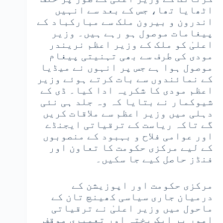
اٹھایا تھا، جس کے بعد سے انہیں
اندرون و بیرون ملک سے مبارکباد کے
پیغامات موصول ہو رہے ہیں۔ وزیر
اعلیٰ کو ملک کے وزیر اعظم نریندر
مودی کی طرف سے بھی تہنیتی پیغام
موصول ہوا ہے جس پر انہوں نے میڈیا
کے نمائندوں سے بات کرتے ہوئے وزیر
اعظم مودی کا شکریہ ادا کیا۔ ڈی کے
شیوکمار نے بتایا کہ وہ جلد ہی نئی
دہلی میں وزیر اعظم سے ملاقات کریں
گے تاکہ ریاست کے ترقیاتی ایجنڈے
اور عوامی فلاح و بہبود کے منصوبوں
کے لیے مرکزی حکومت کا تعاون اور
فنڈز حاصل کیے جا سکیں۔
مرکزی حکومت اور اپوزیشن کے
درمیان جاری سیاسی کھینچ تان کے
ماحول میں وزیر اعلیٰ نے ترقیاتی
امور پر ایک پختہ اور تعمیری موقف