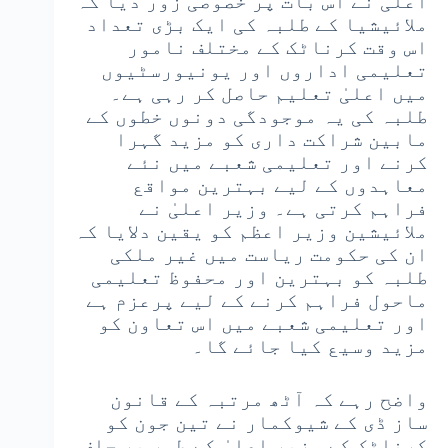
اعلیٰ نے اس بات پر خصوصی زور دیا کہ
ملائیشیا کے طلبہ کی ایک بڑی تعداد
اس وقت کرناٹک کے مختلف نامور
تعلیمی اداروں اور یونیورسٹیوں
میں اعلیٰ تعلیم حاصل کر رہی ہے۔
طلبہ کی یہ موجودگی دونوں خطوں کے
مابین شراکت داری کو مزید گہرا
کرنے اور تعلیمی شعبے میں نئے
معاہدوں کے لیے بہترین مواقع
فراہم کرتی ہے۔ وزیر اعلیٰ نے
ملائیشین وزیر اعظم کو یقین دلایا کہ
ان کی حکومت ریاست میں غیر ملکی
طلبہ کو بہترین اور محفوظ تعلیمی
ماحول فراہم کرنے کے لیے پرعزم ہے
اور تعلیمی شعبے میں اس تعاون کو
مزید وسیع کیا جائے گا۔
واضح رہے کہ آٹھ مرتبہ کے قانون
ساز ڈی کے شیوکمار نے تین جون کو
کرناٹک کے وزیر اعلیٰ کے طور پر حلف