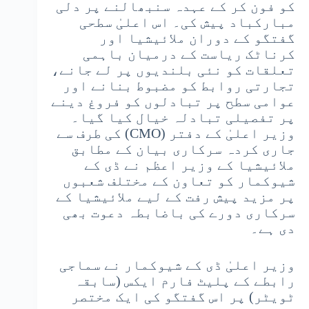
کو فون کر کے عہدہ سنبھالنے پر دلی
مبارکباد پیش کی۔ اس اعلیٰ سطحی
گفتگو کے دوران ملائیشیا اور
کرناٹک ریاست کے درمیان باہمی
تعلقات کو نئی بلندیوں پر لے جانے،
تجارتی روابط کو مضبوط بنانے اور
عوامی سطح پر تبادلوں کو فروغ دینے
پر تفصیلی تبادلہ خیال کیا گیا۔
وزیر اعلیٰ کے دفتر (CMO) کی طرف سے
جاری کردہ سرکاری بیان کے مطابق
ملائیشیا کے وزیر اعظم نے ڈی کے
شیوکمار کو تعاون کے مختلف شعبوں
پر مزید پیش رفت کے لیے ملائیشیا کے
سرکاری دورے کی باضابطہ دعوت بھی
دی ہے۔
وزیر اعلیٰ ڈی کے شیوکمار نے سماجی
رابطے کے پلیٹ فارم ایکس (سابقہ
ٹویٹر) پر اس گفتگو کی ایک مختصر