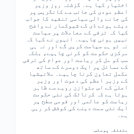
اختیار کیا ہے۔ گزشتہ روز وزیر
اعظم مودی کی جانب سے کانگریس پر
کی جانے والی سیاسی تنقید کا جواب
دیتے ہوئے ڈی کے شیوکمار نے واضح
کیا کہ ترقی کے معاملات پر سیاست
نہیں ہونی چاہیے۔ انہوں نے کہا کہ
نہ تو ہم سیاست کریں گے اور نہ ہی
مرکزی حکومت کو کرنی چاہیے، بلکہ
سب کو مل کر ریاست اور عوام کی ترقی
کے مسائل پر ایک دوسرے کے ساتھ
مکمل تعاون کرنا چاہیے۔ ملائیشیا
کے وزیر اعظم کی دعوت اور وزیر
اعلیٰ کے اس متوازن رویے سے ظاہر
ہوتا ہے کہ کرناٹک کی نئی حکومت
ریاست کو عالمی اور قومی سطح پر
ایک نئی سمت دینے کی کوشش کر رہی
ہے۔
متعلقہ پوسٹس