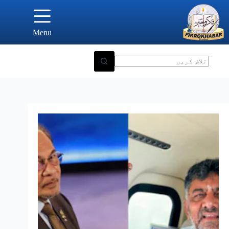
Ski
t
conten
Menu