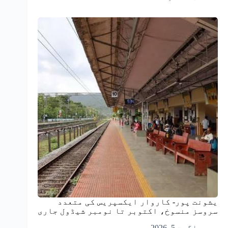
یشونت پور- کاروار ایکسپریس کی متعدد
سروسز منسوخ، اکتوبر تا نومبر شیڈول جاری
اگست 5, 2026