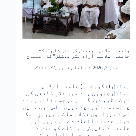
جامعہ اسلامیہ بھٹکل کی نئی شاخ “مکتب
جامعہ اسلامیہ آزاد نگر بھٹکل” کا افتتاح
مئی 2, 2026
ساحلی خبریں/کرناٹک
بھٹکل (فکروخبر) جامعہ اسلامیہ
بھٹکل جنوبی ہند میں فقہِ شافعی کی
ایک عظیم درسگاہ ہے، جسے قائم ہوئے
چونسٹھ سال ہوچکے ہیں۔ اس عرصے میں
اس کے ہزاروں فضلاء ملک و بیرونِ ملک
دینی خدمات انجام دے رہے ہیں اور
جامعہ کے فیوض و برکات کو عام کر
رہے ہیں۔ جامعہ جہاں اعلیٰ دینی