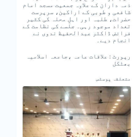
ذمہ داران کے علاوہ جمعیت مسجد امام
شافعی و طوبی کے اراکین، سرپرست
حضرات، طلبہ اور اہلِ محلہ کی کثیر
تعداد موجود رہی۔ جلسے کی نظامت کے
فرائض ڈاکٹر عبدالحفیظ ندوی نے
انجام دیے۔
رپورٹ : علاقات عامہ ،جامعہ اسلامیہ
بھٹکل
متعلقہ پوسٹس