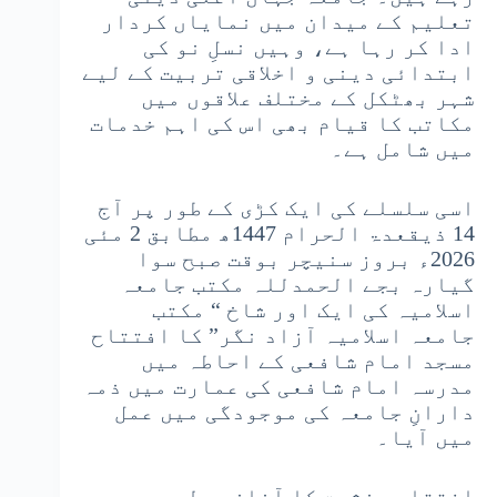
تعلیم کے میدان میں نمایاں کردار
ادا کر رہا ہے، وہیں نسلِ نو کی
ابتدائی دینی و اخلاقی تربیت کے لیے
شہر بھٹکل کے مختلف علاقوں میں
مکاتب کا قیام بھی اس کی اہم خدمات
میں شامل ہے۔
اسی سلسلے کی ایک کڑی کے طور پر آج
14 ذیقعدۃ الحرام 1447ھ مطابق 2 مئی
2026ء بروز سنیچر بوقت صبح سوا
گیارہ بجے الحمدللہ مکتب جامعہ
اسلامیہ کی ایک اور شاخ “ مکتب
جامعہ اسلامیہ آزاد نگر” کا افتتاح
مسجد امام شافعی کے احاطہ میں
مدرسہ امام شافعی کی عمارت میں ذمہ
دارانِ جامعہ کی موجودگی میں عمل
میں آیا۔
افتتاحی نشست کا آغاز مولوی سید