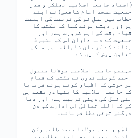
(استاد جامعہ اسلامیہ بھٹکل و صدر
جمعیت مسجد امام شافعی) نے اپنے
خطاب میں نسلِ نو کی تربیت کی اہمیت
پر زور دیتے ہوئے کہا کہ مکتب کا
قیام وقت کی اہم ضرورت ہے، اور
جمعیت کے ذمہ داران اس کو مضبوط
بنانے کے لیے ان شاءاللہ ہر ممکن
تعاون پیش کریں گے۔
مہتمم جامعہ اسلامیہ مولانا مقبول
احمد کوبٹے ندوی نے مکتب کے قیام
پر خوشی کا اظہار کرتے ہوئے فرمایا
کہ جامعہ اسلامیہ کا بنیادی مقصد ہی
نئی نسل کی دینی تربیت ہے، اور دعا
کی کہ اللہ تعالیٰ اس ادارے کو دن
دوگنی ترقی عطا فرمائے۔
ناظمِ جامعہ مولانا محمد طلحہ رکن
الدین ندوی نے بھی اپنے خطاب میں