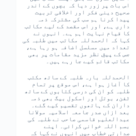
اس بات پر زور دیا کہ بچوں کے اندر
صحیح دینی فکر اور اخلاقی تربیت
پیدا کرنا ہم سب کی مشترکہ ذمہ
داری ہے، اور اس مقصد کے لیے مکاتب
کا قیام نہایت اہم ہے۔ انہوں نے
کہا کہ الحمدللہ مکاتب میں طلبہ کی
تعداد میں مسلسل اضافہ ہو رہا ہے،
جس کے پیشِ نظر مزید مقامات پر بھی
مکاتب قائم کیے جا رہے ہیں۔
الحمدللہ بارہ طلبہ کے ساتھ مکتب
کا آغاز ہوا ہے، اس موقع پر تمام
طلبہ کو ان کی درسی کتابوں کے ساتھ
ٹفن، بوتل اور اسکول بیگ بھی ذمہ
داران کے ہاتھوں تقسیم کیے گئے۔
بعد ازاں صدر جامعہ اسلامیہ مولانا
عبدالعلیم قاسمی صاحب نے طلبہ کی
بسم اللہ خوانی کرائی۔ اپنے
صدارتی خطاب میں انہوں نے کہا کہ