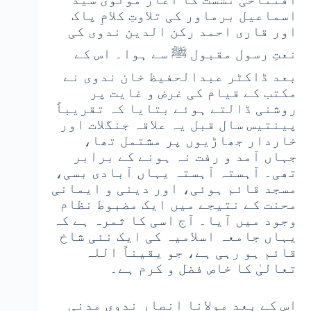
اسماعیل برماور کی تلاوتِ کلامِ پاک
اور قاری احمد رکن الدین ندوی کی
نعتِ رسول مقبول ﷺ سے ہوا۔ اس کے
بعد ڈاکٹر عبدالحفیظ خان ندوی نے
مکتب کے قیام کی غرض و غایت پر
روشنی ڈالتے ہوئے بتایا کہ تقریباً
پینتیس سال قبل یہ علاقہ جنگلات اور
خاردار جھاڑیوں پر مشتمل تھا،
جہاں آمد و رفت نہ ہونے کے برابر
تھی۔ آہستہ آہستہ یہاں آبادی بسی،
مسجد قائم ہوئی، اور دینی و ایمانی
محنت کے نتیجے میں ایک مضبوط نظام
وجود میں آیا۔ آج اسی کا ثمرہ ہے کہ
یہاں جامعہ اسلامیہ کی ایک نئی شاخ
قائم ہو رہی ہے، جو یقیناً اللہ
تعالیٰ کا خاص فضل و کرم ہے۔
اس کے بعد مولانا انصار ندوی مدنی