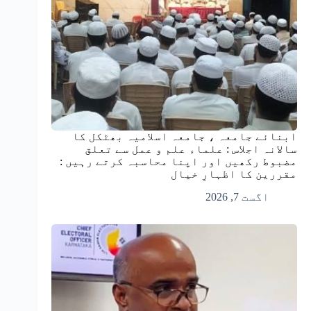
ابنائے جامعہ ، جامعہ اسلامیہ بھٹکل کا
سالانہ اجلاس : علماء علم و عمل سے تعلق
مضبوط رکھیں اور اپنا محاسبہ کرتے رہیں :
مقررین کا اظہارِ خیال
اگست 7, 2026