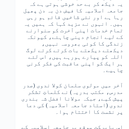
یہ دیکھ کر بے حد خوشی ہوتی ہے کہ
جامعہ اسلامیہ کا فیض دن بہ دن پھیل
رہا ہے اور نئی شاخیں قائم ہو رہی
ہیں۔ انہوں نے مزید کہا کہ ہمیں یہ
تمام خدمات اپنی آخرت کو سنوارنے
کے لیے انجام دینی چاہئے، کیونکہ
زندگی کا کوئی بھروسہ نہیں،
دیکھتے دیکھتے بات کرتے کرتے لوگ
اللہ کو پیارے ہورہے ہیں، اس لئے
ہر ایک کو اپنی عاقبت کی فکر کرنی
چاہیے۔
آخر میں مولوی سلمان کولا ندوی (صدر
مدرس، مکتب بدریہ) نے کلماتِ تشکر
پیش کیے، جبکہ مولانا افضل شہ بندری
ندوی (استاد جامعہ اسلامیہ) کی دعا
پر نشست کا اختتام ہوا۔
اس بابرکت موقع پر جامعہ اسلامیہ کے