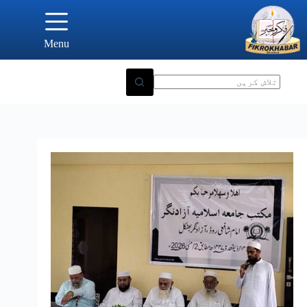
Ski
t
conten
Menu