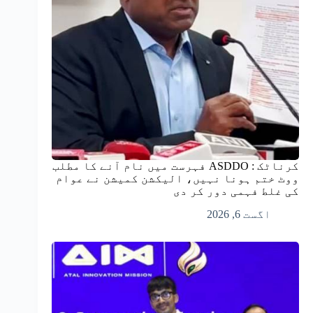
کرناٹک : ASDDO فہرست میں نام آنے کا مطلب
ووٹ ختم ہونا نہیں، الیکشن کمیشن نے عوام
کی غلط فہمی دور کر دی
اگست 6, 2026