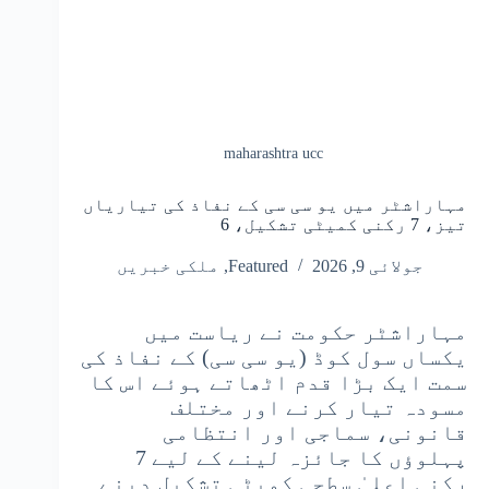
maharashtra ucc
مہاراشٹر میں یو سی سی کے نفاذ کی تیاریاں
تیز، 7 رکنی کمیٹی تشکیل، 6
جولائی 9, 2026
Featured
,
ملکی خبریں
مہاراشٹر حکومت نے ریاست میں
یکساں سول کوڈ (یو سی سی) کے نفاذ کی
سمت ایک بڑا قدم اٹھاتے ہوئے اس کا
مسودہ تیار کرنے اور مختلف
قانونی، سماجی اور انتظامی
پہلوؤں کا جائزہ لینے کے لیے 7
رکنی اعلیٰ سطحی کمیٹی تشکیل دینے