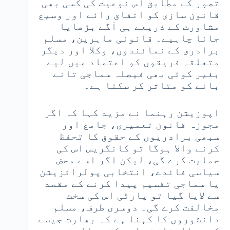
تصور کے مطابق اس نوعیت کی کسی بھی
قانون سازی کو اتفاق رائے اور وسیع
مشاورت کے ذریعے ہی آگے بڑھایا
جانا چاہیے۔ قانونی ماہرین، مسلم
برادری کے نمائندوں، وکلا اور دیگر
متعلقہ فریقوں کو اعتماد میں لیے
بغیر کوئی بھی فیصلہ سماجی تانے
بانے کو متاثر کر سکتا ہے۔
اپوزیشن رہنما نے مزید کہا کہ اگر
مجوزہ قانون تعمیری، جامع اور
سبھی برادریوں کے حقوق کا تحفظ
کرنے والا ہوگا تو کانگریس اس کی
حمایت کرے گی، لیکن اگر اسے محض
سیاسی فائدے، انتخابی پولرائزیشن
یا سماجی تقسیم پیدا کرنے کے مقصد
سے لایا گیا تو پارٹی اس کی سخت
مخالفت کرے گی۔ دوسری طرف، مسلم
دانشوروں کا کہنا ہے کہ بھارت جیسے