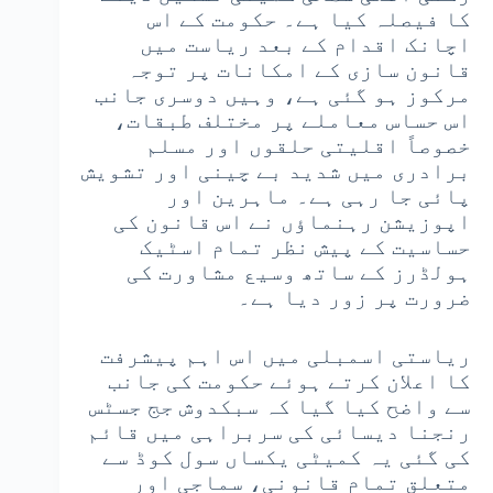
کا فیصلہ کیا ہے۔ حکومت کے اس
اچانک اقدام کے بعد ریاست میں
قانون سازی کے امکانات پر توجہ
مرکوز ہو گئی ہے، وہیں دوسری جانب
اس حساس معاملے پر مختلف طبقات،
خصوصاً اقلیتی حلقوں اور مسلم
برادری میں شدید بے چینی اور تشویش
پائی جا رہی ہے۔ ماہرین اور
اپوزیشن رہنماؤں نے اس قانون کی
حساسیت کے پیش نظر تمام اسٹیک
ہولڈرز کے ساتھ وسیع مشاورت کی
ضرورت پر زور دیا ہے۔
ریاستی اسمبلی میں اس اہم پیشرفت
کا اعلان کرتے ہوئے حکومت کی جانب
سے واضح کیا گیا کہ سبکدوش جج جسٹس
رنجنا دیسائی کی سربراہی میں قائم
کی گئی یہ کمیٹی یکساں سول کوڈ سے
متعلق تمام قانونی، سماجی اور