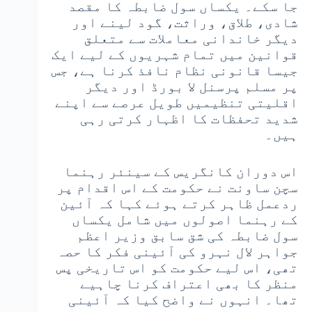
جا سکے۔ یکساں سول ضابطہ کا مقصد
شادی، طلاق، وراثت، گود لینے اور
دیگر خاندانی معاملات سے متعلق
قوانین میں تمام شہریوں کے لیے ایک
جیسا قانونی نظام نافذ کرنا ہے، جس
پر مسلم پرسنل لا بورڈ اور دیگر
اقلیتی تنظیمیں طویل عرصے سے اپنے
شدید تحفظات کا اظہار کرتی رہی
ہیں۔
اس دوران کانگریس کے سینئر رہنما
سچن ساونت نے حکومت کے اس اقدام پر
ردعمل ظاہر کرتے ہوئے کہا کہ آئین
کے رہنما اصولوں میں شامل یکساں
سول ضابطہ کی شق سابق وزیر اعظم
جواہر لال نہرو کی آئینی فکر کا حصہ
تھی، اس لیے حکومت کو اس تاریخی پس
منظر کا بھی اعتراف کرنا چاہیے
تھا۔ انہوں نے واضح کیا کہ آئینی