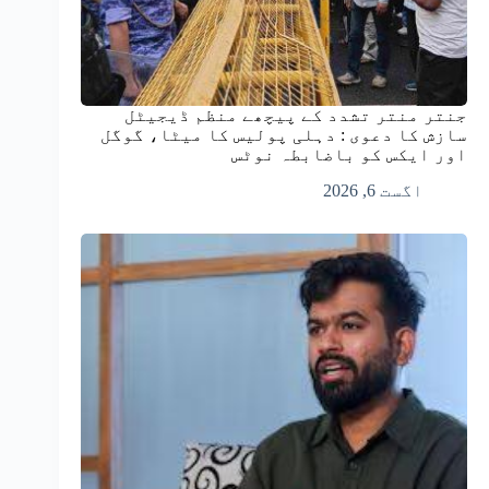
جنتر منتر تشدد کے پیچھے منظم ڈیجیٹل
سازش کا دعوی : دہلی پولیس کا میٹا، گوگل
اور ایکس کو باضابطہ نوٹس
اگست 6, 2026