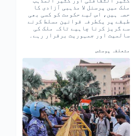
کثیر الثقافتی اور کثیر المذہب
ملک میں پرسنل لا مذہبی آزادی کا
حصہ ہیں، اس لیے حکومت کو کسی بھی
طبقے پر یکطرفہ قوانین مسلط کرنے
سے گریز کرنا چاہیے تاکہ ملک کی
سالمیت اور جمہوریت برقرار رہے۔
متعلقہ پوسٹس