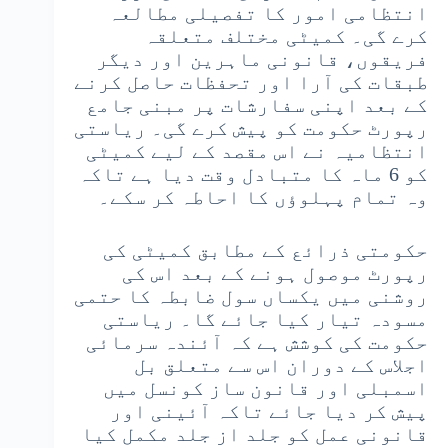
انتظامی امور کا تفصیلی مطالعہ
کرے گی۔ کمیٹی مختلف متعلقہ
فریقوں، قانونی ماہرین اور دیگر
طبقات کی آرا اور تحفظات حاصل کرنے
کے بعد اپنی سفارشات پر مبنی جامع
رپورٹ حکومت کو پیش کرے گی۔ ریاستی
انتظامیہ نے اس مقصد کے لیے کمیٹی
کو 6 ماہ کا متبادل وقت دیا ہے تاکہ
وہ تمام پہلوؤں کا احاطہ کر سکے۔
حکومتی ذرائع کے مطابق کمیٹی کی
رپورٹ موصول ہونے کے بعد اس کی
روشنی میں یکساں سول ضابطہ کا حتمی
مسودہ تیار کیا جائے گا۔ ریاستی
حکومت کی کوشش ہے کہ آئندہ سرمائی
اجلاس کے دوران اس سے متعلق بل
اسمبلی اور قانون ساز کونسل میں
پیش کر دیا جائے تاکہ آئینی اور
قانونی عمل کو جلد از جلد مکمل کیا