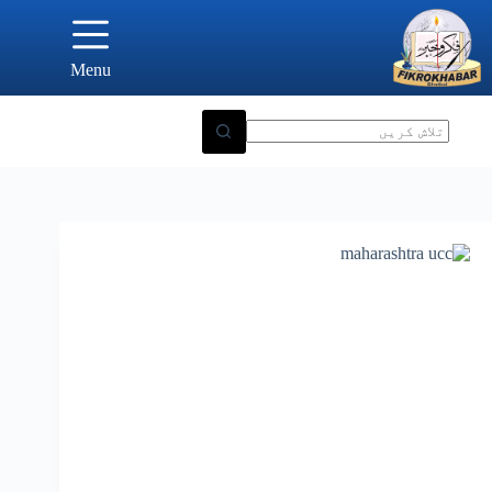
Ski
t
conten
Menu