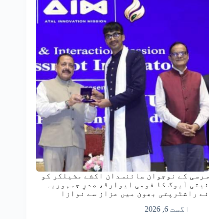
سرسی کے نوجوان سائنسدان اکشے مشیلکر کو
نیتی آیوگ کا قومی ایوارڈ، صدرِ جمہوریہ
نے راشٹرپتی بھون میں عزاز سے نوازا
اگست 6, 2026