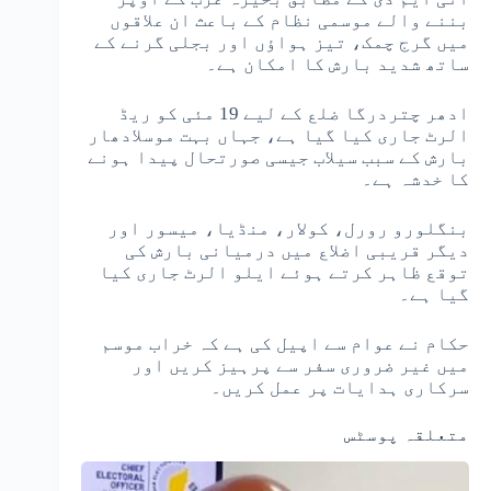
بننے والے موسمی نظام کے باعث ان علاقوں
میں گرج چمک، تیز ہواؤں اور بجلی گرنے کے
ساتھ شدید بارش کا امکان ہے۔
ادھر چتردرگا ضلع کے لیے 19 مئی کو ریڈ
الرٹ جاری کیا گیا ہے، جہاں بہت موسلادھار
بارش کے سبب سیلاب جیسی صورتحال پیدا ہونے
کا خدشہ ہے۔
بنگلورو رورل، کولار، منڈیا، میسور اور
دیگر قریبی اضلاع میں درمیانی بارش کی
توقع ظاہر کرتے ہوئے ایلو الرٹ جاری کیا
گیا ہے۔
حکام نے عوام سے اپیل کی ہے کہ خراب موسم
میں غیر ضروری سفر سے پرہیز کریں اور
سرکاری ہدایات پر عمل کریں۔
متعلقہ پوسٹس