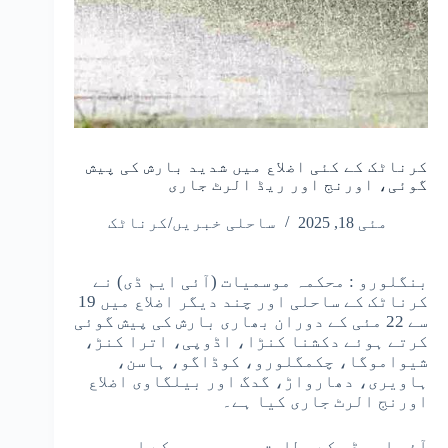
کرناٹک کے کئی اضلاع میں شدید بارش کی پیش
گوئی، اورنج اور ریڈ الرٹ جاری
مئی 18, 2025
ساحلی خبریں/کرناٹک
بنگلورو : محکمہ موسمیات (آئی ایم ڈی) نے
کرناٹک کے ساحلی اور چند دیگر اضلاع میں 19
سے 22 مئی کے دوران بھاری بارش کی پیش گوئی
کرتے ہوئے دکشنا کنڑا، اڈوپی، اترا کنڑ،
شیواموگا، چکمگلورو، کوڈاگو، ہاسن،
ہاویری، دھارواڑ، گدگ اور بیلگاوی اضلاع
اورنج الرٹ جاری کیا ہے۔
آئی ایم ڈی کے مطابق بحیرہ عرب کے اوپر