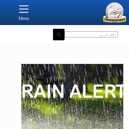
Ski
t
conten
Menu