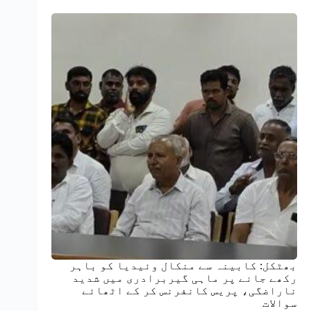
بھٹکل: کابینہ سے منکال وئیدیا کو باہر
رکھے جانے پر ماہی گیربرادری میں شدید
ناراضگی، پریس کانفرنس کر کے اٹھائے
سوالات