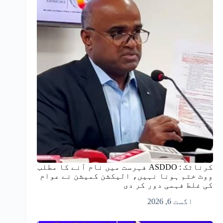
کرناٹک : ASDDO فہرست میں نام آنے کا مطلب
ووٹ ختم ہونا نہیں، الیکشن کمیشن نے عوام
کی غلط فہمی دور کر دی
اگست 6, 2026