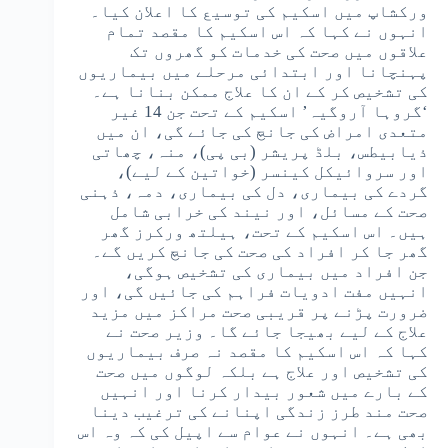
ورکشاپ میں اسکیم کی توسیع کا اعلان کیا۔
انہوں نے کہا کہ اس اسکیم کا مقصد تمام
علاقوں میں صحت کی خدمات کو گھروں تک
پہنچانا اور ابتدائی مرحلے میں بیماریوں
کی تشخیص کر کے ان کا علاج ممکن بنانا ہے۔
‘گروہا آروگیہ’ اسکیم کے تحت جن 14 غیر
متعدی امراض کی جانچ کی جائے گی، ان میں
ذیابیطس، بلڈ پریشر (بی پی)، منہ، چھاتی
اور سروائیکل کینسر (خواتین کے لیے)،
گردے کی بیماری، دل کی بیماری، دمہ، ذہنی
صحت کے مسائل، اور نیند کی خرابی شامل
ہیں۔ اس اسکیم کے تحت، ہیلتھ ورکرز گھر
گھر جا کر افراد کی صحت کی جانچ کریں گے۔
جن افراد میں بیماری کی تشخیص ہوگی،
انہیں مفت ادویات فراہم کی جائیں گی، اور
ضرورت پڑنے پر قریبی صحت مراکز میں مزید
علاج کے لیے بھیجا جائے گا۔ وزیر صحت نے
کہا کہ اس اسکیم کا مقصد نہ صرف بیماریوں
کی تشخیص اور علاج ہے بلکہ لوگوں میں صحت
کے بارے میں شعور بیدار کرنا اور انہیں
صحت مند طرز زندگی اپنانے کی ترغیب دینا
بھی ہے۔ انہوں نے عوام سے اپیل کی کہ وہ اس