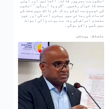
اسکیم سے بھرپور فائدہ اٹھائیں اور اپنی
صحت کا خیال رکھیں۔ ‘گروہا آروگیہ’ اسکیم
کی توسیع سے توقع ہے کہ کرناٹک میں صحت کی
خدمات کی رسائی میں بہتری آئے گی اور غیر
متعدی امراض کی وجہ سے ہونے والی اموات
میں کمی واقع ہوگی۔
متعلقہ پوسٹس