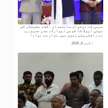
سرسی کے نوجوان سائنسدان اکشے مشیلکر کو
نیتی آیوگ کا قومی ایوارڈ، صدرِ جمہوریہ
نے راشٹرپتی بھون میں عزاز سے نوازا
اگست 6, 2026