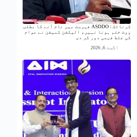
کرناٹک : ASDDO فہرست میں نام آنے کا مطلب
ووٹ ختم ہونا نہیں، الیکشن کمیشن نے عوام
کی غلط فہمی دور کر دی
اگست 6, 2026