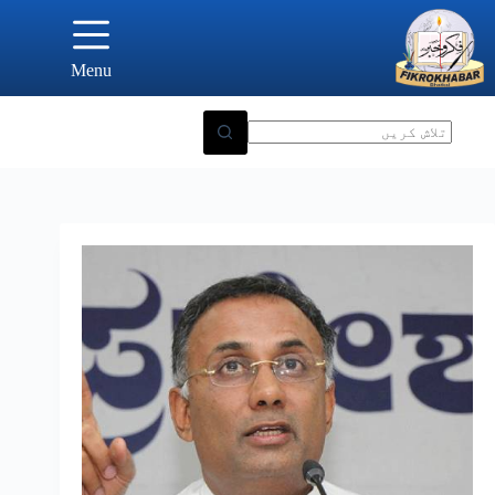
Ski
t
conten
Menu