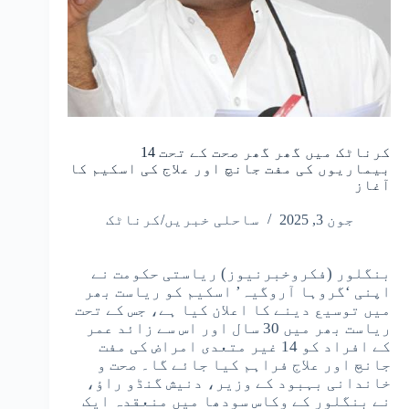
کرناٹک میں گھر گھر صحت کے تحت 14
بیماریوں کی مفت جانچ اور علاج کی اسکیم کا
آغاز
جون 3, 2025
ساحلی خبریں/کرناٹک
بنگلور (فکروخبرنیوز) ریاستی حکومت نے
اپنی ‘گروہا آروگیہ’ اسکیم کو ریاست بھر
میں توسیع دینے کا اعلان کیا ہے، جس کے تحت
ریاست بھر میں 30 سال اور اس سے زائد عمر
کے افراد کو 14 غیر متعدی امراض کی مفت
جانچ اور علاج فراہم کیا جائے گا۔ صحت و
خاندانی بہبود کے وزیر، دنیش گنڈو راؤ،
نے بنگلور کے وکاس سودھا میں منعقدہ ایک