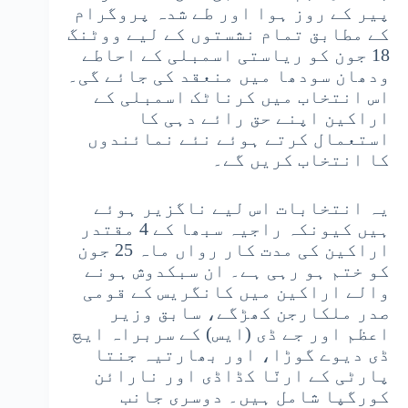
پیر کے روز ہوا اور طے شدہ پروگرام
کے مطابق تمام نشستوں کے لیے ووٹنگ
18 جون کو ریاستی اسمبلی کے احاطے
ودھان سودھا میں منعقد کی جائے گی۔
اس انتخاب میں کرناٹک اسمبلی کے
اراکین اپنے حق رائے دہی کا
استعمال کرتے ہوئے نئے نمائندوں
کا انتخاب کریں گے۔
یہ انتخابات اس لیے ناگزیر ہوئے
ہیں کیونکہ راجیہ سبھا کے 4 مقتدر
اراکین کی مدت کار رواں ماہ 25 جون
کو ختم ہو رہی ہے۔ ان سبکدوش ہونے
والے اراکین میں کانگریس کے قومی
صدر ملکارجن کھڑگے، سابق وزیر
اعظم اور جے ڈی (ایس) کے سربراہ ایچ
ڈی دیوے گوڑا، اور بھارتیہ جنتا
پارٹی کے ارنّا کڈاڈی اور نارائن
کورگپا شامل ہیں۔ دوسری جانب