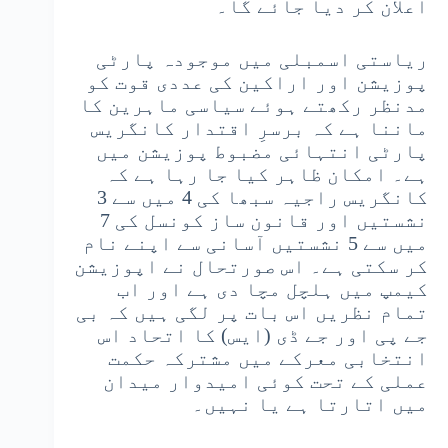
اعلان کر دیا جائے گا۔
ریاستی اسمبلی میں موجودہ پارٹی
پوزیشن اور اراکین کی عددی قوت کو
مدنظر رکھتے ہوئے سیاسی ماہرین کا
ماننا ہے کہ برسرِ اقتدار کانگریس
پارٹی انتہائی مضبوط پوزیشن میں
ہے۔ امکان ظاہر کیا جا رہا ہے کہ
کانگریس راجیہ سبھا کی 4 میں سے 3
نشستیں اور قانون ساز کونسل کی 7
میں سے 5 نشستیں آسانی سے اپنے نام
کر سکتی ہے۔ اس صورتحال نے اپوزیشن
کیمپ میں ہلچل مچا دی ہے اور اب
تمام نظریں اس بات پر لگی ہیں کہ بی
جے پی اور جے ڈی (ایس) کا اتحاد اس
انتخابی معرکے میں مشترکہ حکمت
عملی کے تحت کوئی امیدوار میدان
میں اتارتا ہے یا نہیں۔