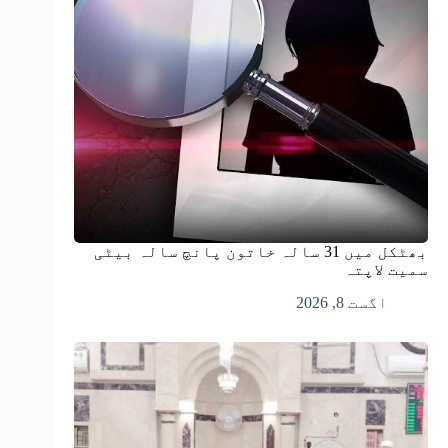
بھٹکل میں 31 سالہ خاتون پانچ سالہ بیٹی
سمیت لاپتہ
اگست 8, 2026