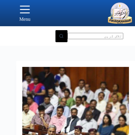
Ski
t
conten
Menu