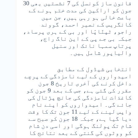
قانون ساز کونسل کی 7 نشستیں بھی 30
جون کو اراکین کی مدت ختم ہونے کے
باعث خالی ہو رہی ہیں، جن میں
کانگریس کے نصیر احمد، گووند
راجو، ٹپنّاپّا اور بی کے ہری پرساد،
جبکہ بی جے پی کے این ناگ راج،
پرتاپ سمہا نائک اور سنیل
والیاپور شامل ہیں۔
انتخابی شیڈول کے مطابق
امیدواروں کے لیے نامزدگی کے پرچے
داخل کرنے کی آخری تاریخ 8 جون
مقرر کی گئی ہے، جس کے بعد 9 جون کو
کاغذات نامزدگی کی جانچ پڑتال کی
جائے گی۔ امیدواروں کو اپنے نام
واپس لینے کے لیے 11 جون تک کا وقت
دیا گیا ہے، جبکہ 18 جون کو صبح سے
شام تک پولنگ ہوگی اور اسی دن شام
کو ووٹوں کی گنتی کے بعد نتائج کا