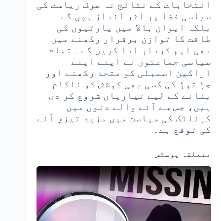
انتخابات کے نتائج نہ صرف ریاست کی
سیاسی فضا پر اثر انداز ہوں گے
بلکہ ایوان بالا میں پارٹیوں کی
طاقت کا توازن برقرار رکھنے میں
بھی اہم کردار ادا کریں گے۔ تمام
سیاسی جماعتوں نے اپنے اپنے
اراکین اسمبلی کو متحد رکھنے اور
جڑ توڑ کی کسی بھی کوشش کو ناکام
بنانے کے لیے تیاریاں شروع کر دی
ہیں، جس سے آنے والے دنوں میں
کرناٹک کی سیاست میں مزید تیزی آنے
کی توقع ہے۔
متعلقہ پوسٹس