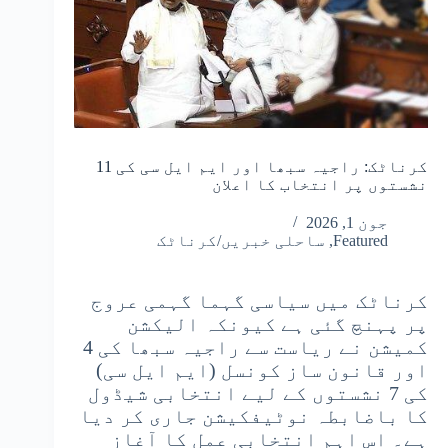
کرناٹک: راجیہ سبھا اور ایم ایل سی کی 11
نشستوں پر انتخاب کا اعلان
جون 1, 2026
Featured
,
ساحلی خبریں/کرناٹک
کرناٹک میں سیاسی گہما گہمی عروج
پر پہنچ گئی ہے کیونکہ الیکشن
کمیشن نے ریاست سے راجیہ سبھا کی 4
اور قانون ساز کونسل (ایم ایل سی)
کی 7 نشستوں کے لیے انتخابی شیڈول
کا باضابطہ نوٹیفکیشن جاری کر دیا
ہے۔ اس اہم انتخابی عمل کا آغاز