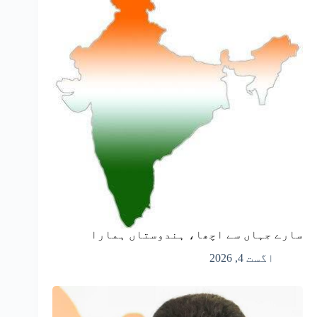
سارے جہاں سے اچھا، ہندوستاں ہمارا
اگست 4, 2026