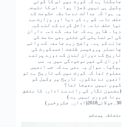
جاسکتا ہے کہ کورٹ میں اس کا کوئی
وکیل ہی نہیں کھڑا ہوا۔ اس کا نتیجہ
یہ ہوا کہ عدالت نے سابقہ حکومت کے
حلف نامہ کو رد کر دیا اور وزارت سے
نیا حلف نامہ داخل کرنے کے لئے کہہ
دیا۔ ظاہر ہے کہ جامعہ کے ذمہ داران
کی اس تساہلی کی جتنی بھی مذمت کی
جائے کم ہے۔ واضح رہے جامعہ کے وائس
چانسلر پروفیسر طلعت احمدکورٹ کی
تاریخ کے دوران لندن کے دورے پرتھے
اور ان کی غیرموجودگی میں یہ سب
ہوگیا۔ سوال یہ بھی ہے کہ جب انھیں
معلوم تھا کہ کورٹ میں کب تاریخ ہے تو
انھوں نے مذکورہ تاریخ پر وکیل کو
کیوں نہیں بھیجا تھا؟
(مضمون نگار کی رائے سے ادارہ کا متفق
ہونا ضروری نہیں ہے )
30؍جولائی2018(ادارہ فکروخبر)
متعلقہ پوسٹس