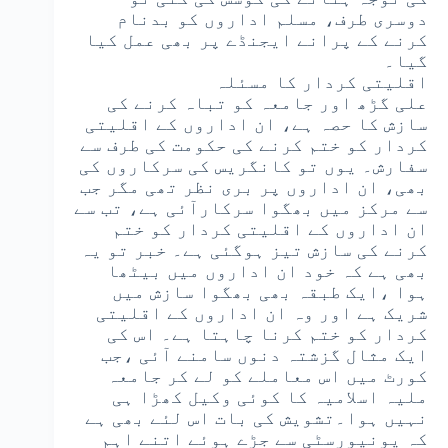
دوسری طرف، مسلم اداروں کو بدنام
کرنے کے پرانے ایجنڈے پر بھی عمل کیا
گیا۔
اقلیتی کردار کا مسئلہ
علی گڑھ اور جامعہ کو تباہ کرنے کی
سازش کا حصہ ہے، ان اداروں کے اقلیتی
کردار کو ختم کرنے کی حکومت کی طرف سے
سفارش۔ یوں تو کانگریس کی سرکاروں کی
بھی، ان اداروں پر بری نظر تھی مگر جب
سے مرکز میں بھگوا سرکارآئی ہے، تب سے
ان اداروں کے اقلیتی کردار کو ختم
کرنے کی سازش تیز ہوگئی ہے۔ خبر تو یہ
بھی ہے کہ خود ان اداروں میں بیٹھا
ہوا ،ایک طبقہ بھی بھگوا سازش میں
شریک ہے اور وہ ان اداروں کے اقلیتی
کردار کو ختم کرنا چاہتا ہے۔ اس کی
ایک مثال گزشتہ دنوں سامنے آئی ،جب
کورٹ میں اس معاملے کو لے کر جامعہ
ملیہ اسلامیہ کا کوئی وکیل کھڑا ہی
نہیں ہوا۔تشویش کی بات اس لئے بھی ہے
کہ یونیورسٹی سے جڑے ہوئے اتنے اہم