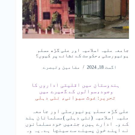
جامعہ ملیہ اسلامیہ اور علی گڑھ مسلم
یونیورسٹی ،حکومت کے نشانے پر کیوں؟
اگست 18, 2024
مضامین وتبصرے
ہندوستان میں اقلیتی اداروں کا
وجود،سوالوں کے گھیرے میں
تحریر: غوث سیوانی، نئی دہلی
علی گڑھ مسلم یونیورسٹی اور جامعہ
ملیہ اسلامیہ (نئی دہلی )مسلمانان ہند
کے وہ ادارے ہیں، جنھیں خودمسلمانوں
نے اپنے خون پسینے سے سینچا ہے۔یہ وہ