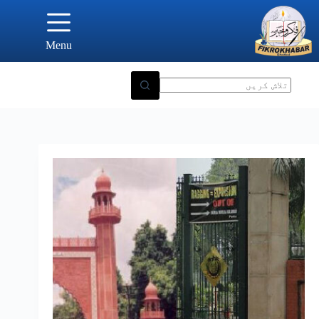
Ski
t
conten
Menu