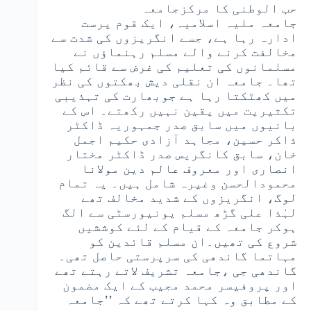
حب الوطنی کا مرکزجامعہ
جامعہ ملیہ اسلامیہ، ایک قوم پرست
ادارہ رہا ہے، جسے انگریزوں کی شدت سے
مخالفت کرنے والے مسلم رہنماؤں نے
مسلمانوں کی تعلیم کی غرض سے قائم کیا
تھا۔ جامعہ ان نقلی دیش بھکتوں کی نظر
میں کھٹکتا رہا ہے جوبھارت کی تہذیبی
تکثیریت میں یقین نہیں رکھتے۔ اس کے
بانیوں میں سابق صدر جمہوریہ ڈاکٹر
ذاکر حسین، مجاہد آزادی حکیم اجمل
خان، سابق کانگریس صدر ڈاکٹر مختار
انصاری اور معروف عالم دین مولانا
محمودالحسن وغیرہ شامل ہیں۔ یہ تمام
لوگ، انگریزوں کے شدید مخالف تھے
لہٰذا علی گڑھ مسلم یونیورسٹی سے الگ
ہوکر جامعہ کے قیام کے لئے کوششیں
شروع کی تھیں۔ان مسلم قائدین کو
مہاتما گاندھی کی سرپرستی حاصل تھی۔
گاندھی جی ،جامعہ تشریف لاتے رہتے تھے
اور پروفیسر محمد مجیب کے ایک مضمون
کے مطابق وہ کہا کرتے تھے کہ ’’جامعہ