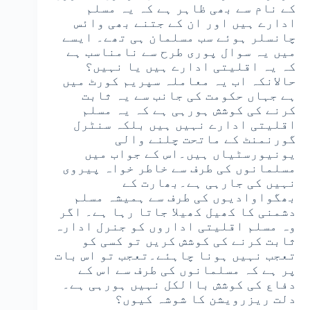
کے نام سے بھی ظاہر ہے کہ یہ مسلم
ادارے ہیں اور ان کے جتنے بھی وائس
چانسلر ہوئے سب مسلمان ہی تھے۔ ایسے
میں یہ سوال پوری طرح سے نامناسب ہے
کہ یہ اقلیتی ادارے ہیں یا نہیں؟
حالانکہ اب یہ معاملہ سپریم کورٹ میں
ہے جہاں حکومت کی جانب سے یہ ثابت
کرنے کی کوشش ہورہی ہے کہ یہ مسلم
اقلیتی ادارے نہیں ہیں بلکہ سنٹرل
گورنمنٹ کے ماتحت چلنے والی
یونیورسٹیاں ہیں۔اس کے جواب میں
مسلمانوں کی طرف سے خاطر خواہ پیروی
نہیں کی جارہی ہے۔بھارت کے
بھگواوادیوں کی طرف سے ہمیشہ مسلم
دشمنی کا کھیل کھیلا جاتا رہا ہے۔ اگر
وہ مسلم اقلیتی اداروں کو جنرل ادارہ
ثابت کرنے کی کوشش کریں تو کسی کو
تعجب نہیں ہونا چاہئے۔تعجب تو اس بات
پر ہے کہ مسلمانوں کی طرف سے اس کے
دفاع کی کوشش باالکل نہیں ہورہی ہے۔
دلت ریزرویشن کا شوشہ کیوں؟