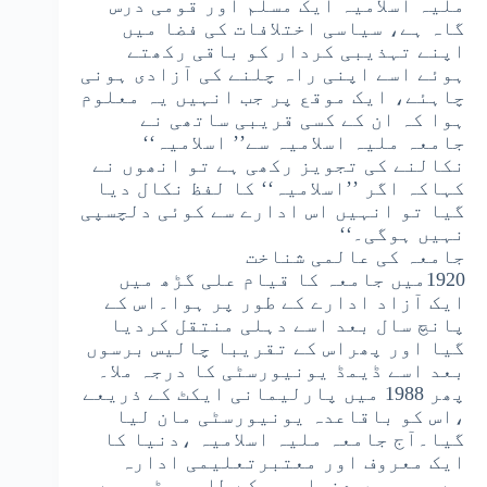
ملیہ اسلامیہ ایک مسلم اور قومی درس
گاہ ہے، سیاسی اختلافات کی فضا میں
اپنے تہذیبی کردار کو باقی رکھتے
ہوئے اسے اپنی راہ چلنے کی آزادی ہونی
چاہئے، ایک موقع پر جب انہیں یہ معلوم
ہوا کہ ان کے کسی قریبی ساتھی نے
جامعہ ملیہ اسلامیہ سے’’ اسلامیہ‘‘
نکالنے کی تجویز رکھی ہے تو انھوں نے
کہاکہ اگر ’’اسلامیہ‘‘ کا لفظ نکال دیا
گیا تو انہیں اس ادارے سے کوئی دلچسپی
نہیں ہوگی۔‘‘
جامعہ کی عالمی شناخت
1920میں جامعہ کا قیام علی گڑھ میں
ایک آزاد ادارے کے طور پر ہوا۔اس کے
پانچ سال بعد اسے دہلی منتقل کردیا
گیا اور پھراس کے تقریبا چالیس برسوں
بعد اسے ڈیمڈ یونیورسٹی کا درجہ ملا۔
پھر 1988 میں پارلیمانی ایکٹ کے ذریعے
،اس کو باقاعدہ یونیورسٹی مان لیا
گیا۔آج جامعہ ملیہ اسلامیہ ،دنیا کا
ایک معروف اور معتبرتعلیمی ادارہ
ہے، جس میں دنیا بھر کے طلبہ پڑھ رہے