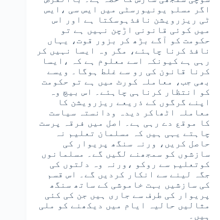
اگر مسلم یونیورسٹی میں ایس سی ،ایس
ٹی ریزرویشن نافذہوسکتا ہے اور اس
میں کوئی قانونی اڑچن نہیں ہے تو
حکومت کو آگے بڑھ کر بزور قوت، یہاں
نافذ کرنا چاہئے، مگر وہ ایسا نہیں کر
رہی ہے کیونکہ اسے معلوم ہے کہ ،ایسا
کرنا قانون کی رو سے غلط ہوگا۔ ویسے
بھی جب، معاملہ کورٹ میں ہے تو حکومت
کو انتظار کرناہی چاہئے۔ اس بیچ وہ
اپنے گرگوں کے ذریعے ریزرویشن کا
معاملہ اٹھاکر دیدہ ودانستہ سیاست
کا موقع دے رہی ہے۔ اصل میں فرقہ پرست
چاہتے یہی ہیں کہ مسلمان تعلیم نہ
حاصل کریں، ورنہ سنگھ پریوار کی
سازشوں کو سمجھنے لگیں گے۔ مسلمانوں
کوتعلیم سے روکو ،ورنہ وہ دلتوں کی
جگہ لینے سے انکار کردیں گے۔ اس قسم
کی سازشیں بہت خاموشی کے ساتھ سنگھ
پریوار کی طرف سے جاری ہیں جن کی کئی
مثالیں حالیہ ایام میں دیکھنے کو ملی
ہیں۔