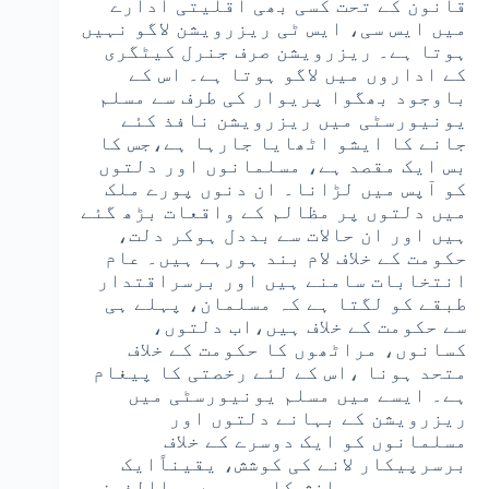
قانون کے تحت کسی بھی اقلیتی ادارے
میں ایس سی، ایس ٹی ریزرویشن لاگو نہیں
ہوتا ہے۔ ریزرویشن صرف جنرل کیٹگری
کے اداروں میں لاگو ہوتا ہے۔ اس کے
باوجود بھگوا پریوار کی طرف سے مسلم
یونیورسٹی میں ریزرویشن نافذ کئے
جانے کا ایشو اٹھایا جارہا ہے،جس کا
بس ایک مقصد ہے، مسلمانوں اور دلتوں
کو آپس میں لڑانا۔ ان دنوں پورے ملک
میں دلتوں پر مظالم کے واقعات بڑھ گئے
ہیں اور ان حالات سے بددل ہوکر دلت،
حکومت کے خلاف لام بند ہورہے ہیں۔ عام
انتخابات سامنے ہیں اور برسراقتدار
طبقے کو لگتا ہے کہ مسلمان، پہلے ہی
سے حکومت کے خلاف ہیں،اب دلتوں،
کسانوں، مراٹھوں کا حکومت کے خلاف
متحد ہونا ،اس کے لئے رخصتی کا پیغام
ہے۔ ایسے میں مسلم یونیورسٹی میں
ریزرویشن کے بہانے دلتوں اور
مسلمانوں کو ایک دوسرے کے خلاف
برسرپیکار لانے کی کوشش، یقیناًایک
سوچی سمجھی سازش کا حصہ ہے۔ باالفرض