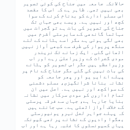
حالانکہ جامعہ میں جناح کی کوئی تصویر
بھی نہیں تھی۔ ظاہر ہے کہ اس کا مقصد
اس مسلم ادارے کو بدنام کرنے کے سوا
کچھ اور نہیں ہے۔ ویسے بھی جہاں تک
جناح کی تصویر کی بات ہے تو گجرات میں
مہاتما گاندھی کے سابرمتی آشرم میں
بھی لگی ہوئی ہے مگر اسے ہٹانے کے لئے
سنگھ پریوار کی طرف سے کبھی آواز نہیں
اٹھائی گئی۔ ایک زمانے تک نریندر
مودی گجرات کے وزیراعلیٰ رہے اور اب
وزیراعظم ہیں مگر اس تصویر کو ہٹانے
کی بات نہیں کی گئی مگر جناح کے نام پر
پہلے اے ایم یو اور پھر جامعہ کو
نشانہ بنانا شرانگیزی، مسلم دشمنی
کے سواکچھ اور نہیں ہے۔ اصل میں ان
تمام اداروں کو مودی سرکار میں نشانہ
بنایا جارہا ہے، جہاں سے فرقہ پرستی
کے خلاف آواز اٹھتی ہے۔ سب جانتے ہیں
کہ پہلے جواہر لعل نہرو یونیورسٹی
بھگوا وادیوں کے نشانے پر تھی کیونکہ
یہاں کمیونسٹوں کا غلبہ رہا ہے اور اب