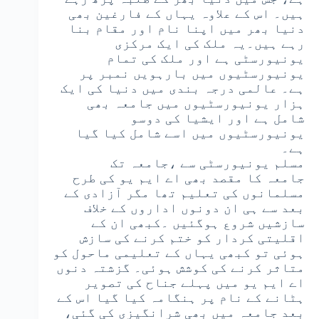
ہیں۔ اس کے علاوہ یہاں کے فارغین بھی
دنیا بھر میں اپنا نام اور مقام بنا
رہے ہیں۔یہ ملک کی ایک مرکزی
یونیورسٹی ہے اور ملک کی تمام
یونیورسٹیوں میں بارہویں نمبر پر
ہے۔ عالمی درجہ بندی میں دنیا کی ایک
ہزار یونیورسٹیوں میں جامعہ بھی
شامل ہے اور ایشیا کی دوسو
یونیورسٹیوں میں اسے شامل کیا گیا
ہے۔
مسلم یونیورسٹی سے ،جامعہ تک
جامعہ کا مقصد بھی اے ایم یو کی طرح
مسلمانوں کی تعلیم تھا مگر آزادی کے
بعد سے ہی ان دونوں اداروں کے خلاف
سازشیں شروع ہوگئیں ۔کبھی ان کے
اقلیتی کردار کو ختم کرنے کی سازش
ہوئی تو کبھی یہاں کے تعلیمی ماحول کو
متاثر کرنے کی کوشش ہوئی۔ گزشتہ دنوں
اے ایم یو میں پہلے جناح کی تصویر
ہٹانے کے نام پر ہنگامہ کیا گیا اس کے
بعد جامعہ میں بھی شرانگیزی کی گئی،