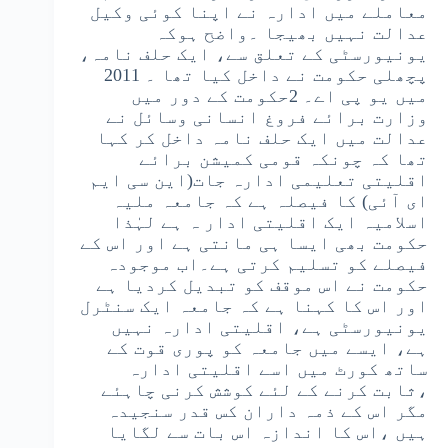
معاملے میں ادارہ نے اپنا کوئی وکیل
عدالت نہیں بھیجا ۔واضح ہوکہ
یونیورسٹی کے تعلق سے، ایک حلف نامہ،
پچھلی حکومت نے داخل کیا تھا ۔ 2011
میں یو پی اے۔ 2حکومت کے دور میں
وزارت برائے فروغ انسانی وسائل نے
عدالت میں ایک حلف نامہ داخل کر کہا
تھا کہ چونکہ قومی کمیشن برائے
اقلیتی تعلیمی ادارہ جات(این سی ایم
ای آئی) کا فیصلہ ہے کہ جامعہ ملیہ
اسلامیہ ایک اقلیتی ادار ہ ہے لہٰذا
حکومت بھی ایسا ہی مانتی ہے اور اس کے
فیصلے کو تسلیم کرتی ہے۔اب موجودہ
حکومت نے اس موقف کو تبدیل کردیا ہے
اور اس کا کہنا ہے کہ جامعہ ایک سنٹرل
یونیورسٹی ہے، اقلیتی ادارہ نہیں
ہے، ایسے میں جامعہ کو پوری قوت کے
ساتھ کورٹ میں اسے اقلیتی ادارہ
،ثابت کرنے کے لئے کوشش کرنی چاہئے
مگر اس کے ذمہ داران کس قدر سنجیدہ
ہیں ،اس کا اندازہ اس بات سے لگایا