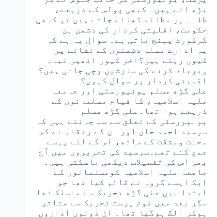
بڑھ آتے ہیں۔ کبھی پولس کے ذریعے،
طلبہ پر مظالم ڈھائے جاتے ہیں تو کبھی
حکومت، اقلیتی کردار کی دشمن بن
کرکورٹ پہنچ جاتی ہے۔ سوال یہ ہے کہ
یہ ادارے مسلم دشمنوں کے نشانے پر
کیوں رہتے ہیں؟آخر کیوں انھیں تباہ
وبرباد کرنے کی سازشیں رچی جاتی ہیں؟
اقلیتی کردار پر سوال کیوں؟
علی گڑھ مسلم یونیورسٹی اور جامعہ
ملیہ اسلامیہ، کا قیام مسلمانوں کے
ذریعے ہوا تھا۔علی گڑھ مسلم
یونیورسٹی کے تعلق سے سب جانتے ہیں کہ
سرسید احمد خان اور ان کے رفقاء نے کس
محنت ومشقت کے ساتھ، اس کے لئے پیسے
جمع کئے تھے۔سرسید کی تحریروں میں آج
بھی اس کی تفصیلات دیکھی جاسکتی ہیں۔
جامعہ ملیہ اسلامیہ کومسلمانوں کے
ایک ایسے گروہ نے قائم کیا تھا جو
ابتدا میں علی گڑھ تحریک سے منسلک تھا
مگر بعد میں قوم پرست تحریک سے متاثر
ہوکر الگ ہوگیا تھا۔ ان دونوں اداروں