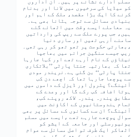
مسلم ادارے نشانے پر ہیں۔ ان اداروں
کو میڈیا کی سرخیوں میں لانا اور بدنام
کرنے کا ایک بڑا مقصد، ملک کے اہم اور
بنیادی مسائل سے توجہ ہٹانا بھی ہے۔
یہ معاملے ایسے وقت میں اٹھائے گئے
ہیں، جب پورے ملک سے ریپ کی وارداتیں
سامنے آرہی تھیں اور ساری دنیا
،بھارتی حکومت پر تھو تھو کر رہی تھی۔
ریپ جیسے سنگین جرائم میں بھاجپا
نیتاؤں کے نام آرہے تھے اور کہا جارہا
تھا کہ بھارتیہ جنتا پارٹی ’’بلاتکاری
جنتا پارٹی‘‘ بن گئی ہے۔نریندر مودی
سے پوچھا جارہا تھا کہ اچھے دن کب
آئینگے؟ پٹرول اور ڈیزل کے داموں میں
ہوتا اضافہ کب رکے گا اور وعدے کے
مطابق پندرہ پندرہ لاکھ روپئے کب،
تمام ہندوستانیوں کے اکاؤنٹ میں
آئینگے؟ ان سے کسانوں کے مسائل پر بھی
سوال پوچھے جارہے تھے ،ایسے میں مسلم
یونیورسٹی اور جامعہ کے ایشو کو
اٹھاکر ایک طرف تو اصل مسائل سے عوام
کی توجہ ہٹانے کی کوشش کی گئی تو