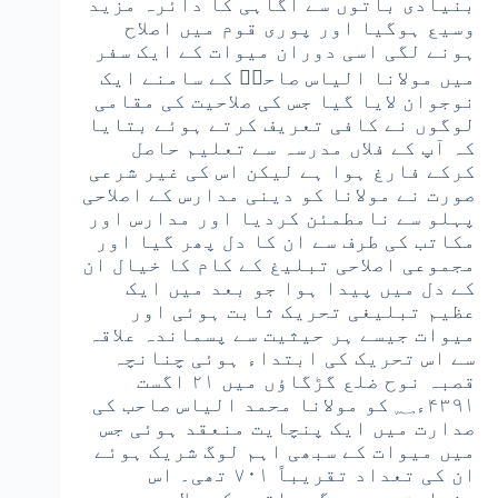
بنیادی باتوں سے آگاہی کا دائرہ مزید
وسیع ہوگیا اور پوری قوم میں اصلاح
ہونے لگی اسی دوران میوات کے ایک سفر
میں مولانا الیاس صاحبؒ کے سامنے ایک
نوجوان لایا گیا جس کی صلاحیت کی مقامی
لوگوں نے کافی تعریف کرتے ہوئے بتایا
کہ آپ کے فلاں مدرسہ سے تعلیم حاصل
کرکے فارغ ہوا ہے لیکن اس کی غیر شرعی
صورت نے مولانا کو دینی مدارس کے اصلاحی
پہلو سے نامطمئن کردیا اور مدارس اور
مکاتب کی طرف سے ان کا دل پھر گیا اور
مجموعی اصلاحی تبلیغ کے کام کا خیال ان
کے دل میں پیدا ہوا جو بعد میں ایک
عظیم تبلیغی تحریک ثابت ہوئی اور
میوات جیسے ہر حیثیت سے پسماندہ علاقہ
سے اس تحریک کی ابتداء ہوئی چنانچہ
قصبہ نوح ضلع گڑگاؤں میں ۲۱ اگست
۴۳۹۱ء؁ کو مولانا محمد الیاس صاحب کی
صدارت میں ایک پنچایت منعقد ہوئی جس
میں میوات کے سبھی اہم لوگ شریک ہوئے
ان کی تعداد تقریباً ۷۰۱ تھی۔ اس