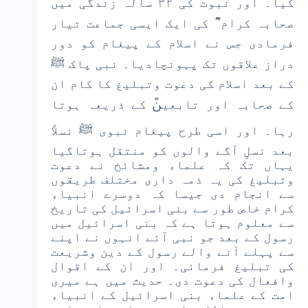
کیا۔ اور نبوت کی ۳۲ سالہ زندگی میں
صحابہ کرام ؓ کی ایک ایسی جماعت تیار
فرمادی جس نے اسلام کے پیغام کو دور
دراز علاقوں تک پہونچادیا۔ نبی پاک ﷺ
کے بعد اسلام کی دعوت وتبلیغ کا کام ان
کے صحابہ اور تابعینؒ کے ذریعہ ہوتا
رہا۔ اور اسی طرح پیغام نبوی ﷺ نسلاً
بعد نسلٍ آگے والوں کو منتقل ہوتاگیا
یہاں تک کہ علماء ومشائخ نے دعوت
وتبلیغ کی یہ ذمہ داری مختلف طریقوں
سے انجام دی جیسا کہ دوسرے انبیاء
کرام خاص طور سے بنی اسرائیل کی تاریخ
سے معلوم ہوتا ہے کہ بنی اسرائیل میں
رسول کے بعد جو نبی آئے انہوں نے اپنے
سے پہلے آنے والے رسول کے دین وشریعت
کی تبلیغ فرمائی۔ اور ان کے اقوال
وافعال کی دعوت دی۔ حدیث میں ہے میری
امت کے علماء بنی اسرائیل کے انبیاء