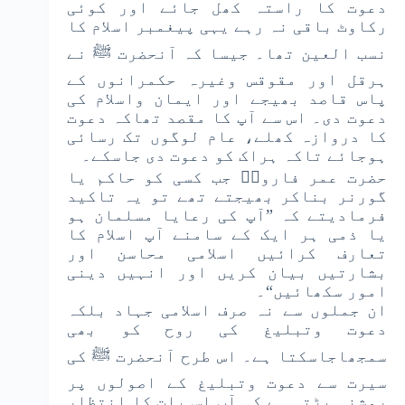
دعوت کا راستہ کھل جائے اور کوئی
رکاوٹ باقی نہ رہے یہی پیغمبر اسلام کا
نسب العین تھا۔ جیسا کہ آنحضرت ﷺ نے
ہرقل اور مقوقس وغیرہ حکمرانوں کے
پاس قاصد بھیجے اور ایمان واسلام کی
دعوت دی۔ اس سے آپ کا مقصد تھاکہ دعوت
کا دروازہ کھلے، عام لوگوں تک رسائی
ہوجائے تاکہ ہراک کو دعوت دی جاسکے۔
حضرت عمر فاروقؓ جب کسی کو حاکم یا
گورنر بناکر بھیجتے تھے تو یہ تاکید
فرمادیتے کہ ”آپ کی رعایا مسلمان ہو
یا ذمی ہر ایک کے سامنے آپ اسلام کا
تعارف کرائیں اسلامی محاسن اور
بشارتیں بیان کریں اور انہیں دینی
امور سکھائیں“۔
ان جملوں سے نہ صرف اسلامی جہاد بلکہ
دعوت وتبلیغ کی روح کو بھی
سمجھاجاسکتا ہے۔ اس طرح آنحضرت ﷺ کی
سیرت سے دعوت وتبلیغ کے اصولوں پر
روشنی پڑتی ہے کہ آپ اس بات کا انتظار