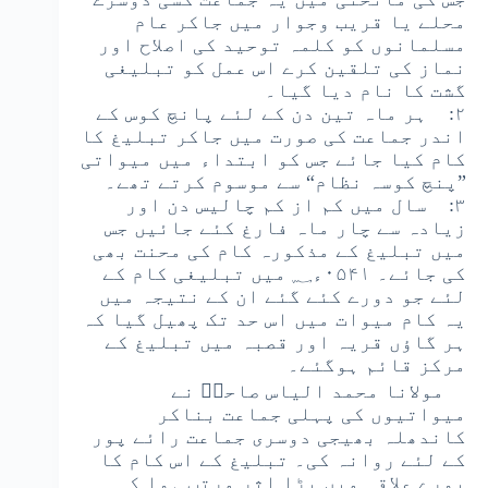
محلے یا قریب وجوار میں جاکر عام
مسلمانوں کو کلمہ توحید کی اصلاح اور
نماز کی تلقین کرے اس عمل کو تبلیغی
گشت کا نام دیا گیا۔
۲: ہر ماہ تین دن کے لئے پانچ کوس کے
اندر جماعت کی صورت میں جاکر تبلیغ کا
کام کیا جائے جس کو ابتداء میں میواتی
”پنچ کوسہ نظام“ سے موسوم کرتے تھے۔
۳: سال میں کم از کم چالیس دن اور
زیادہ سے چار ماہ فارغ کئے جائیں جس
میں تبلیغ کے مذکورہ کام کی محنت بھی
کی جائے۔ ۰۵۴۱ء؁ میں تبلیغی کام کے
لئے جو دورے کئے گئے ان کے نتیجہ میں
یہ کام میوات میں اس حد تک پھیل گیا کہ
ہر گاؤں قریہ اور قصبہ میں تبلیغ کے
مرکز قائم ہوگئے۔
مولانا محمد الیاس صاحبؒ نے
میواتیوں کی پہلی جماعت بناکر
کاندھلہ بھیجی دوسری جماعت رائے پور
کے لئے روانہ کی۔ تبلیغ کے اس کام کا
پورے علاقہ میں بڑا اثر مرتب ہوا کہ