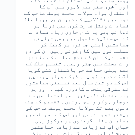
یوسف صاحب نے پاکستان کے ۸ سفر کئے
اور آخری سفر میں لاہور میں آپ کا
انتقال ہوا۔ مولانا محمد یوسف صاحب کے
دور میں ۷۴۹۱ء؁ کے دوران جب پورا ملک
فسادات وقتل غارت گری میں ڈوبا ہوا
تھا تب بھی یہ کام جاری رہا۔ فسادات
کے اس سنگین ماحول میں بھی تبلیغی
جماعتیں اپنی جانوں پر کھیل کر
مسلمانوں میں کام کرتی رہیں ان کو دم
دلاسہ دیکر ان کے قدم جمانے کے لئے دن
رات محنت میں جٹی رہیں۔ تقسیم ملک کے
بعد پہلی جماعت جو پاکستان گئی گویا
آگ کے دریا کو پار کرکے وہاں پہونچی۔
اس کے دو تین سال بعد تبلیغی جماعتوں
نے مشرقی پنجاب کادورہ کیا۔ اور ہر
بار مختلف تکلیفوں اور امتحانوں سے
دوچار ہوکر واپس ہوئیں۔ تقسیم کے چند
دنوں بعد تک مولانا محمد یوسف صاحب کی
بیشتر توجہ دہلی اور اس کے اطراف میں
مسلمان پناہ گزینوں پر مرکوز رہی۔
جہاں آپ نے زیادہ سے زیادہ جماعتیں
بھیج کر اور بعض مقامات پر خود جاکر