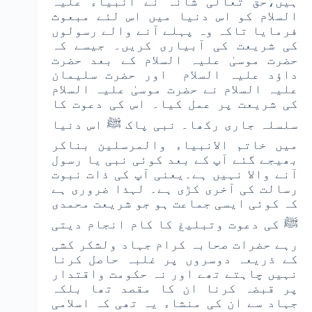
ہیں،حق تعالیٰ شانہ نے انبیاء علیہ
السلام کو اس دنیا میں اس لئے مبعوث
فرمایا تاکہ وہ پہلے آنے والے رسولوں
کی شریعت کی آبیاری کریں۔ جیسے کہ
حضرت موسیٰ علیہ السلام کے بعد حضرت
داؤد علیہ السلام اور حضرت سلیمان
علیہ السلام نے حضرت موسیٰ علیہ السلام
کی شریعت پر عمل کیا۔ اس کی دعوت کا
سلسلہ جاری رکھا۔ نبی پاک ﷺ اس دنیا
میں خاتم الانبیاء والمرسلین بناکر
بھیجے گئے آپ کے بعد کوئی نبی یا رسول
آنے والا نہیں ہے۔یعنی آپ کی ذات نبوت
رسالت کی آخری کڑی ہے۔ لہذا ضروری ہے
کہ کوئی ایسی جماعت ہو جو شریعت محمدی
ﷺ کی دعوت وتبلیغ کا کام انجام دیتی
رہے حضرات صحابہ کرام جہاد ولشکر کشی
کے ذریعہ دوسروں پر غلبہ حاصل کرنا
نہیں چاہتے تھے اور نہ حکومت واقتدار
پر قبضہ کرنا ان کا مقصد تھا بلکہ
جہاد سے ان کی منشاء یہ تھی کہ اسلامی