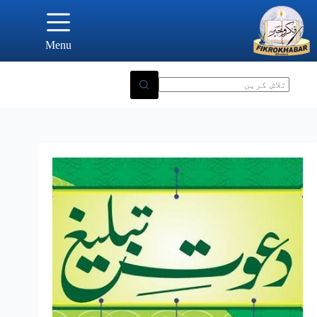
Ski
t
conten
Menu