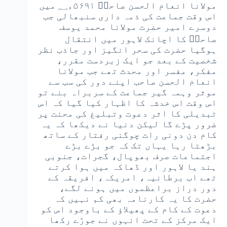
مولانا انعام الحسن صاحبؒ ۵۶۹۱ء؁ میں
اس وقت جماعت کی ذمہ داری سنبھالی جب
دوسرے امیر حضرت مولانا محمد یوسف
صاحبؒ کا اچانک لاہور میں انتقال
ہوگیا حضرت کی سحر انگیز اور جاذب نظر
شخصیت کے بعد جو ایک زبردست مقرر،
مفکر، مفسر اور محدث تھے جب مولانا
انعام الحسن صاحب اپنے دور کی سب سے
موثر وہمہ گیر جماعت کے سربراہ بنے تو
اس وقت اس خدشہ کا اظہار کیا گیا کہ اس
تبدیلی کا اثر دعوت وتبلیغ کی محنت پر
ضرور پڑے گا لیکن دنیا نے دیکھا کہ یہ
کام دن دونی رات چوگنی رفتار کے ساتھ
بڑھتا رہا یہاں تک کہ جو بڑے بڑے
اجتماعات صرف بھوپال، گجرات، جنوبی
ہند یا لاہور اور ڈھاکہ میں ہوا کرتے
تھے اب برطانیہ، امریکہ، افریقہ کے
دور دراز براعظموں میں ہونے لگے،
حضرت کا یہ کارنامہ بھی کم نہیں کہ
دعوت کے کام کے پھیلاؤ کے باوجود اس کو
ایک مرکز کے تحت انہوں نے جوڑے رکھا