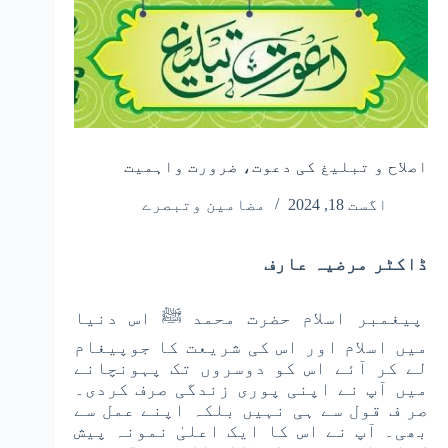
اصلاح و تبلیغ کی دعوت، ضرورت واہمیت
اگست 18, 2024
مضامین وتبصرے
ڈاکٹر مرضیہ عارف
پیغمبر اسلام حضرت محمد ﷺ اس دنیا
میں اسلام اور اس کی شریعت کا جوپیغام
لے کر آئے اس کو دوسروں تک پہونچانے
میں آپ نے اپنی پوری زندگی صرف کردی۔
صر ف قول سے ہی نہیں بلکہ اپنے عمل سے
بھی۔ آپ نے اس کا ایک اعلیٰ نمونہ پیش