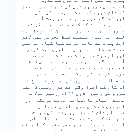
پنچایت میں دیگر باتوں کے علاوہ
اجتماعی طور پر دین کی دعوت اور تبلیغ
کا کام شروع کرنے کا فیصلہ کیا گیا
اور گفتگو میں یہ بات زیر بحث آئی کہ
دین کی تبلیغ کا کام صرف علماء کی ذمہ
داری نہیں بلکہ ہر مسلمان کا فریضہ ہے
لہذا یہ تمام فیصلے ضبط تحریر میں لاکر
ایک پنچایت نامہ مرتب کیا گیا۔ جس میں
تمام شرکاء نے اپنی منظوری ثبت کردی
اور اس طرح تبلیغ کے کام کا باقاعدہ
آغاز ہوگیا۔ کچھ ہی عرصہ بعد اس کام
نے پورے میوات میں ایک دینی انقلاب
برپا کردیا تو مولانا محمد الیاس
صاحبؒ نے مسلمانوں کی اصلاح وتبلیغ کے
اس کام کے اصول وقواعد پر روشنی ڈالنا
شروع کی ربیع الاول ۴۲۱ھ؁ میں مولانا
محمد الیاس صاحبؒ نے اس کے طریقہ اور
اصولوں کے ذیل میں تلقین فرمائی۔
۱: اس کام کے لئے ہر ہفتہ کچھ وقت
فارغ کرکے ایک جماعت بنائی جائے اس کا
ایک قائد یعنی امیر بھی مقرر کیا جائے
جس کی ماتحتی میں یہ جماعت کسی دوسرے