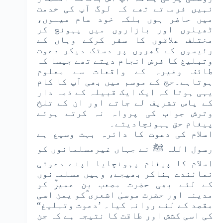
نہیں فرماتے تھے کہ لوگ آپ کی خدمت
میں حاضر ہوں بلکہ خود عام میلوں،
ٹھیلوں اور بازاروں میں پہونچ کر
مختلف علاقوں کا سفر کرکے وہاں کے
رئیسوں کے گھروں پر دستک دیکر دعوت
وتبلیغ کا فرض انجام دیتے تھے جیسا کہ
طائف وغیرہ کے واقعات سے معلوم
ہوتاہے۔حج کے موسم میں بھی آپ کا کام
یہی ہوتا کہ ایک ایک قبیلہ کے ذمہ دار
کے پاس تشریف لے جاتے اور ان کے تلخ
وترش جواب کی پرواہ نہ کرتے ہوئے
پیغام حق پہونچادیتے۔
اسلام کی دعوت کا دائرہ بہت وسیع ہے
رسول اللہ ﷺ نے جہاں غیرمسلمانوں کو
اسلام کا پیغام پہونچایا اپنے دعوتی
نمائندے بناکر بھیجے، وہیں مسلمانوں
کے لئے بھی حضرت مصعب بن عمیرؓ کو
مدینہ اور حضرت موسیٰ اشعری ؓکو یمن اسی
مقصد کے لئے روانہ کیا۔ ’دعوت وتبلیغ“
کی اسی کشش اور طاقت کا نتیجہ ہے کہ جن