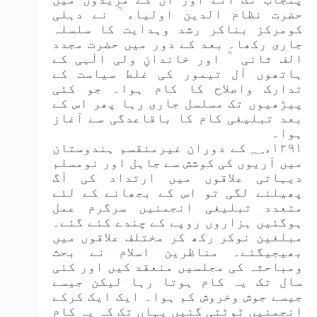
حضرت نظام الدین اولیاء ؒ نے دہلی
کومرکز بناکر رشد وہدایت کا سلسلہ
جاری رکھا۔ بعد کے دور میں حضرت مجدد
الف ثانی ؒ اور خاندانِ ولی الٰہی کے
ہاتھوں آل تیمور کی غلط سیاست کے
تدارک واصلاح کا کام ہوا۔ جو کئی
پیڑھیوں تک مسلسل جاری رہا پھر اس کے
بعد تبلیغی کام کا باقاعدگی سے آغاز
ہوا۔
۱۲۹۱ء؁ کے دوران غیرمنقسم ہندوستان
میں آریوں کی کوشش سے جاہل اور نومسلم
دیہاتی علاقوں میں ارتداد کی آگ
پھیلنے لگی تو اس کے بجھانے کے لئے
متعدد تبلیغی انجمنیں سرگرم عمل
ہوگئیں ہزاروں روپے کے چندے کئے گئے۔
مبلغین نوکر رکھ کر مختلف علاقوں میں
بھیجیگئے۔ مناظرین اسلام نے بحث
ومباحثہ کی مجلسیں منعقد کیں اور کئی
سال تک یہ کام ہوتا رہا لیکن جیسے
جیسے جوش وخروش کم ہوا۔ ایک ایک کرکے
انجمنیں ٹوٹتی گئیں یہاں تک کہ یہ کام