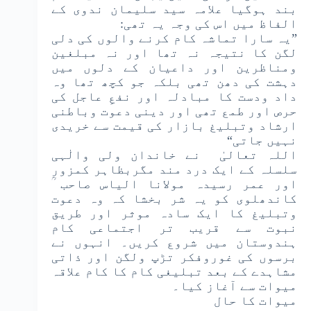
بند ہوگیا علامہ سید سلیمان ندوی کے
الفاظ میں اس کی وجہ یہ تھی:
”یہ سارا تماشہ کام کرنے والوں کی دلی
لگن کا نتیجہ نہ تھا اور نہ مبلغین
ومناظرین اور داعیان کے دلوں میں
دہشت کی دھن تھی بلکہ جو کچھ تھا وہ
داد ودست کا مبادلہ اور نفعِ عاجل کی
حرص اور طمع تھی اور دینی دعوت وباطنی
ارشاد وتبلیغ بازار کی قیمت سے خریدی
نہیں جاتی“
اللہ تعالیٰ نے خاندان ولی والٰہی
سلسلہ کے ایک درد مند مگربظاہر کمزور
اور عمر رسیدہ مولانا الیاس صاحب ؒ
کاندھلوی کو یہ شر بخشا کہ وہ دعوت
وتبلیغ کا ایک سادہ موثر اور طریق
نبوت سے قریب تر اجتماعی کام
ہندوستان میں شروع کریں۔ انہوں نے
برسوں کی غوروفکر تڑپ ولگن اور ذاتی
مشاہدے کے بعد تبلیغی کام کا کام علاقہ
میوات سے آغاز کیا۔
میوات کا حال