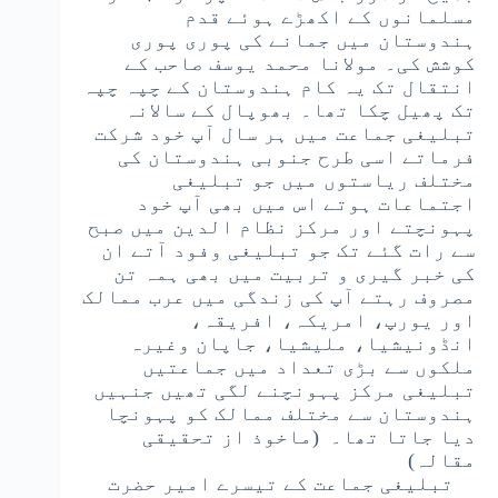
مسلمانوں کے اکھڑے ہوئے قدم
ہندوستان میں جمانے کی پوری پوری
کوشش کی۔ مولانا محمد یوسف صاحب کے
انتقال تک یہ کام ہندوستان کے چپہ چپہ
تک پھیل چکا تھا۔ بھوپال کے سالانہ
تبلیغی جماعت میں ہر سال آپ خود شرکت
فرماتے اسی طرح جنوبی ہندوستان کی
مختلف ریاستوں میں جو تبلیغی
اجتماعات ہوتے اس میں بھی آپ خود
پہونچتے اور مرکز نظام الدین میں صبح
سے رات گئے تک جو تبلیغی وفود آتے ان
کی خبر گیری و تربیت میں بھی ہمہ تن
مصروف رہتے آپ کی زندگی میں عرب ممالک
اور یورپ، امریکہ، افریقہ،
انڈونیشیا، ملیشیا، جاپان وغیرہ
ملکوں سے بڑی تعداد میں جماعتیں
تبلیغی مرکز پہونچنے لگی تھیں جنہیں
ہندوستان سے مختلف ممالک کو پہونچا
دیا جاتا تھا۔ (ماخوذ از تحقیقی
مقالہ)
تبلیغی جماعت کے تیسرے امیر حضرت