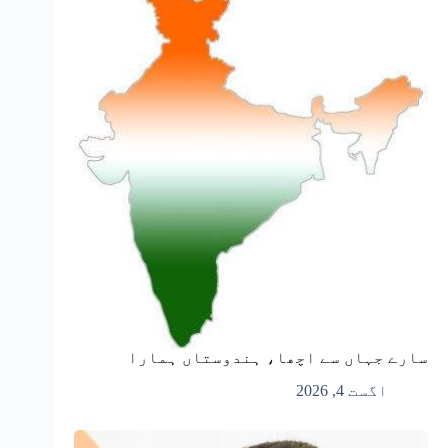
سارے جہاں سے اچھا، ہندوستاں ہمارا
اگست 4, 2026