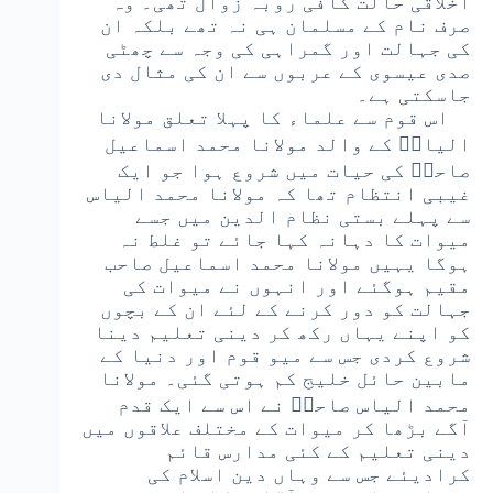
اخلاقی حالت کافی روبہ زوال تھی۔ وہ
صرف نام کے مسلمان ہی نہ تھے بلکہ ان
کی جہالت اور گمراہی کی وجہ سے چھٹی
صدی عیسوی کے عربوں سے ان کی مثال دی
جاسکتی ہے۔
اس قوم سے علماء کا پہلا تعلق مولانا
الیاسؒ کے والد مولانا محمد اسماعیل
صاحبؒ کی حیات میں شروع ہوا جو ایک
غیبی انتظام تھا کہ مولانا محمد الیاس
سے پہلے بستی نظام الدین میں جسے
میوات کا دہانہ کہا جائے تو غلط نہ
ہوگا یہیں مولانا محمد اسماعیل صاحب
مقیم ہوگئے اور انہوں نے میوات کی
جہالت کو دور کرنے کے لئے ان کے بچوں
کو اپنے یہاں رکھ کر دینی تعلیم دینا
شروع کردی جس سے میو قوم اور دنیا کے
مابین حائل خلیج کم ہوتی گئی۔ مولانا
محمد الیاس صاحبؒ نے اس سے ایک قدم
آگے بڑھا کر میوات کے مختلف علاقوں میں
دینی تعلیم کے کئی مدارس قائم
کرادیئے جس سے وہاں دین اسلام کی