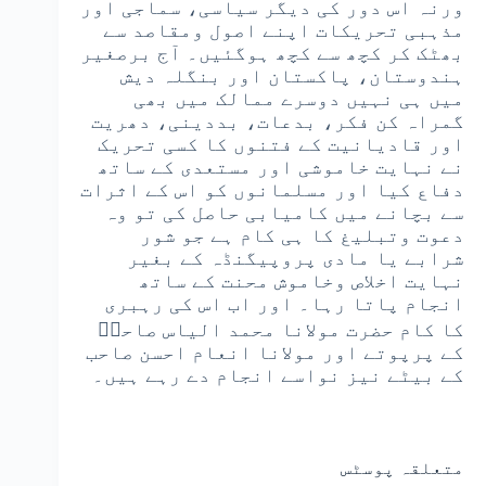
ورنہ اس دور کی دیگر سیاسی، سماجی اور
مذہبی تحریکات اپنے اصول ومقاصد سے
بھٹک کر کچھ سے کچھ ہوگئیں۔ آج برصغیر
ہندوستان، پاکستان اور بنگلہ دیش
میں ہی نہیں دوسرے ممالک میں بھی
گمراہ کن فکر، بدعات، بددینی، دھریت
اور قادیانیت کے فتنوں کا کسی تحریک
نے نہایت خاموشی اور مستعدی کے ساتھ
دفاع کیا اور مسلمانوں کو اس کے اثرات
سے بچانے میں کامیابی حاصل کی تو وہ
دعوت وتبلیغ کا ہی کام ہے جو شور
شرابے یا مادی پروپیگنڈہ کے بغیر
نہایت اخلاص وخاموش محنت کے ساتھ
انجام پاتا رہا۔ اور اب اس کی رہبری
کا کام حضرت مولانا محمد الیاس صاحبؒ
کے پرپوتے اور مولانا انعام احسن صاحب
کے بیٹے نیز نواسے انجام دے رہے ہیں۔
متعلقہ پوسٹس