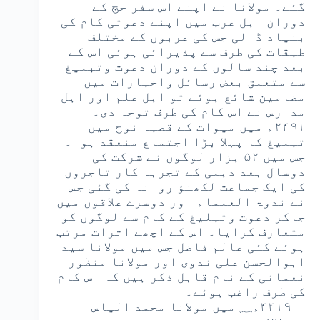
گئے۔ مولانا نے اپنے اس سفر حج کے
دوران اہل عرب میں اپنے دعوتی کام کی
بنیاد ڈالی جس کی عربوں کے مختلف
طبقات کی طرف سے پذیرائی ہوئی اس کے
بعد چند سالوں کے دوران دعوت وتبلیغ
سے متعلق بعض رسائل واخبارات میں
مضامین شائع ہوئے تو اہل علم اور اہل
مدارس نے اس کام کی طرف توجہ دی۔
۲۴۹۱ء میں میوات کے قصبہ نوح میں
تبلیغ کا پہلا بڑا اجتماع منعقد ہوا۔
جس میں ۵۲ ہزار لوگوں نے شرکت کی
دوسال بعد دہلی کے تجربہ کار تاجروں
کی ایک جماعت لکھنؤ روانہ کی گئی جس
نے ندوۃ العلماء اور دوسرے علاقوں میں
جاکر دعوت وتبلیغ کے کام سے لوگوں کو
متعارف کرایا۔ اس کے اچھے اثرات مرتب
ہوئے کئی عالم فاضل جس میں مولانا سید
ابوالحسن علی ندوی اور مولانا منظور
نعمانی کے نام قابل ذکر ہیں کہ اس کام
کی طرف راغب ہوئے۔
۴۴۱۹ء؁ میں مولانا محمد الیاس