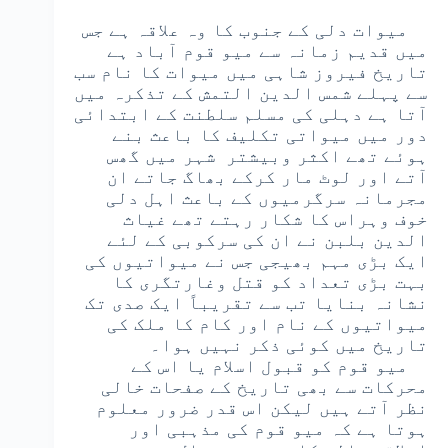
میوات دلی کے جنوب کا وہ علاقہ ہے جس
میں قدیم زمانہ سے میو قوم آباد ہے
تاریخ فیروز شاہی میں میوات کا نام سب
سے پہلے شمس الدین التمش کے تذکرہ میں
آتا ہے دہلی کی مسلم سلطنت کے ابتدائی
دور میں میواتی تکلیف کا باعث بنے
ہوئے تھے اکثر وبیشتر شہر میں گھس
آتے اور لوٹ مار کرکے بھاگ جاتے ان
مجرمانہ سرگرمیوں کے باعث اہل دلی
خوف وہراس کا شکار رہتے تھے غیاث
الدین بلبن نے ان کی سرکوبی کے لئے
ایک بڑی مہم بھیجی جس نے میواتیوں کی
بہت بڑی تعداد کو قتل وغارتگری کا
نشانہ بنایا تب سے تقریباً ایک صدی تک
میواتیوں کے نام اور کام کا ملک کی
تاریخ میں کوئی ذکر نہیں ہوا۔
میو قوم کو قبول اسلام یا اس کے
محرکات سے بھی تاریخ کے صفحات خالی
نظر آتے ہیں لیکن اس قدر ضرور معلوم
ہوتا ہے کہ میو قوم کی مذہبی اور