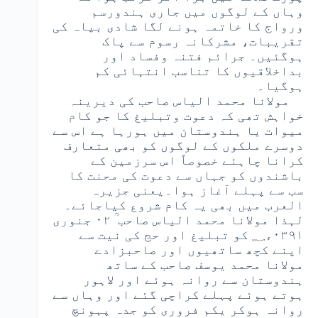
وہاں کے لوگوں میں جاری ہندورسم
ورواج کا خاتمہ ہونے لگا شادی بیاہ کی
تقریبات، مشرکانہ رسوم سے پاک
ہوگئیں۔ جرائم فتنہ وفساد اور
بداخلاقیوں کا تناسب انتہائی کم
ہوگیا۔
مولانا محمد الیاس صاحب کی دیرینہ
خواہش تھی کہ دعوت وتبلیغ کا جو کام
میوات یا ہندوستان میں ہورہا ہے اس سے
دوسرے ملکوں کے لوگوں کو بھی متعارف
کرانا چاہئے خصوصاً اس سرزمین کے
باشندوں کو جہاں سے دعوت کی محنت کا
سب سے پہلے آغاز ہوا۔یعنی جزیرہ
العرب میں بھی یہ کام شروع کیاجائے۔
لہذا مولانا محمد الیاس صاحب ؒ ۰۲ جنوری
۰۳۹۱ء؁ کو تبلیغ اور حج کی نیت سے
اپنے کچھ ساتھیوں اور صاحبزادے
مولانا محمد یوسف صاحب کے ساتھ
ہندوستان سے روانہ ہوئے اور لاہور
ہوتے ہوئے پہلے کراچی گئے اور وہاں سے
روانہ ہوکر یکم فروری کو جدہ پہونچ