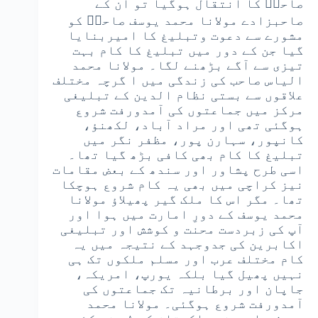
صاحبؒ کا انتقال ہوگیا تو ان کے
صاحبزادے مولانا محمد یوسف صاحبؒ کو
مشورے سے دعوت وتبلیغ کا امیربنایا
گیا جن کے دور میں تبلیغ کا کام بہت
تیزی سے آگے بڑھنے لگا۔ مولانا محمد
الیاس صاحب کی زندگی میں ا گرچہ مختلف
علاقوں سے بستی نظام الدین کے تبلیغی
مرکز میں جماعتوں کی آمدورفت شروع
ہوگئی تھی اور مراد آباد، لکھنؤ،
کانپور، سہارن پور، مظفر نگر میں
تبلیغ کا کام بھی کافی بڑھ گیا تھا۔
اسی طرح پشاور اور سندھ کے بعض مقامات
نیز کراچی میں بھی یہ کام شروع ہوچکا
تھا۔ مگر اس کا ملک گیر پھیلاؤ مولانا
محمد یوسف کے دورِ امارت میں ہوا اور
آپ کی زبردست محنت و کوشش اور تبلیغی
اکابرین کی جدوجہد کے نتیجہ میں یہ
کام مختلف عرب اور مسلم ملکوں تک ہی
نہیں پھیل گیا بلکہ یورپ، امریکہ،
جاپان اور برطانیہ تک جماعتوں کی
آمدورفت شروع ہوگئی۔ مولانا محمد