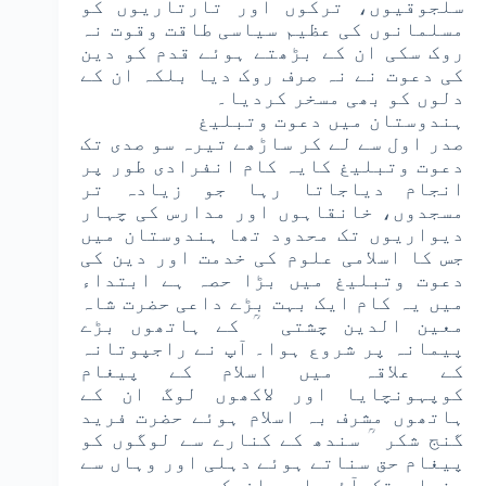
سلجوقیوں، ترکوں اور تارتاریوں کو
مسلمانوں کی عظیم سیاسی طاقت وقوت نہ
روک سکی ان کے بڑھتے ہوئے قدم کو دین
کی دعوت نے نہ صرف روک دیا بلکہ ان کے
دلوں کو بھی مسخر کردیا۔
ہندوستان میں دعوت وتبلیغ
صدر اول سے لے کر ساڑھے تیرہ سو صدی تک
دعوت وتبلیغ کایہ کام انفرادی طور پر
انجام دیاجاتا رہا جو زیادہ تر
مسجدوں، خانقاہوں اور مدارس کی چہار
دیواریوں تک محدود تھا ہندوستان میں
جس کا اسلامی علوم کی خدمت اور دین کی
دعوت وتبلیغ میں بڑا حصہ ہے ابتداء
میں یہ کام ایک بہت بڑے داعی حضرت شاہ
معین الدین چشتی ؒ کے ہاتھوں بڑے
پیمانہ پر شروع ہوا۔ آپ نے راجپوتانہ
کے علاقہ میں اسلام کے پیغام
کوپہونچایا اور لاکھوں لوگ ان کے
ہاتھوں مشرف بہ اسلام ہوئے حضرت فرید
گنج شکر ؒ سندھ کے کنارے سے لوگوں کو
پیغام حق سناتے ہوئے دہلی اور وہاں سے
پنجاب تک آئے اور ان کے مریدوں میں