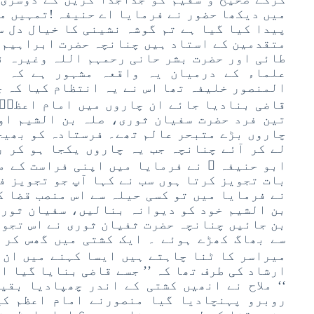
میں دیکھا حضور نے فرمایا اے حنیفہ !تمہیں می
پیدا کیا گیا ہے تم گوشہ نشینی کا خیال دل س
متقدمین کے استاد ہیں چنانچہ حضرت ابراہیم 
طائی اور حضرت بشر حانی رحمہم اللہ وغیرہ ن
علماء کے درمیان یہ واقعہ مشہور ہے کہ آ
المنصور خلیفہ تھا اس نے یہ انتظام کیا کہ چ
قاضی بنادیا جائے ان چاروں میں امام اعظمؓ 
تین فرد حضرت سفیان ثوری، صلہ بن الشیم او
چاروں بڑے متبحر عالم تھے۔ فرستادہ کو بھیج
لے کر آئے چنانچہ جب یہ چاروں یکجا ہو کر ر
ابو حنیفہ ؒ نے فرمایا میں اپنی فراست کے م
بات تجویز کرتا ہوں سب نے کہا آپ جو تجویز ف
نے فرمایا میں تو کسی حیلہ سے اس منصب قضا ک
بن الشیم خود کو دیوانہ بنالیں، سفیان ثوری
بن جائیں چنانچہ حضرت ثفیان ثوری نے اس تجوی
سے بھاگ کھڑے ہوئے ۔ ایک کشتی میں گھس کر 
میراسر کا ٹنا چاہتے ہیں ایسا کہنے میں ان 
ارشاد کی طرف تھا کہ ’’ جسے قاضی بنایا گیا ا
‘‘ ملاح نے انھیں کشتی کے اندر چھپادیا بقی
روبرو پہنچادیا گیا منصورنے امام اعظم کی