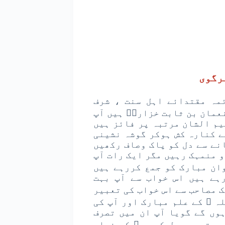
رگوی
ئمہ مقتدائے اہل سنت ، شرف
عمان بن ثابت خزاریؓ ہیں آپ
یم الشان مرتبہ پر فائز ہیں
ے کنارہ کش ہوکر گوشہ نشینی
نے سے دل کو پاک وصاف رکھیں
و منمہک رہیں مگر ایک رات آپ
ان مبارک کو جمع کررہے ہیں
ہے ہیں اس خواب سے آپ بہت
 مصاحب سے اس خواب کی تعبیر
ہ ﷺ کے علم مبارک اور آپ کی
وں گے گویا آپ ان میں تصرف
مرتبہ رسول کریم ﷺ کو خواب