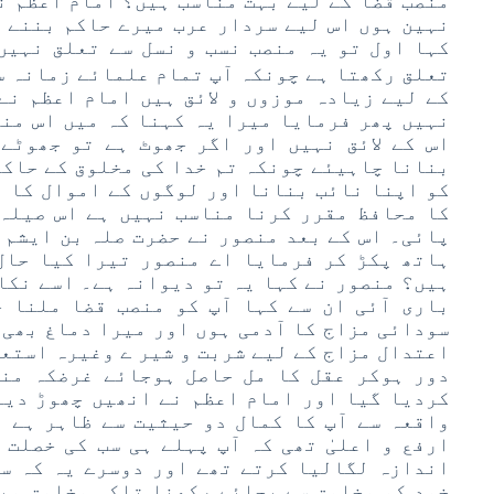
منصب قضا کے لیے بہت مناسب ہیں؟ امام اعظم ن
نہین ہوں اس لیے سردار عرب میرے حاکم بننے پ
کہا اول تو یہ منصب نسب و نسل سے تعلق نہیں
تعلق رکھتا ہے چونکہ آپ تمام علمائے زمانہ سے
کے لیے زیادہ موزوں و لائق ہیں امام اعظم نے 
نہیں پھر فرمایا میرا یہ کہنا کہ میں اس منصب
اس کے لائق نہیں اور اگر جھوٹ ہے تو جھوٹے
بنانا چاہیئے چونکہ تم خدا کی مخلوق کے حاکم
کو اپنا نائب بنانا اور لوگوں کے اموال کا 
کا محافظ مقرر کرنا مناسب نہیں ہے اس صیلہ 
پائی۔ اس کے بعد منصور نے حضرت صلہ بن ایشم ک
ہاتھ پکڑ کر فرمایا اے منصور تیرا کیا حال
ہیں؟ منصور نے کہا یہ تو دیوانہ ہے۔ اسے نکال
باری آئی ان سے کہا آپ کو منصب قضا ملنا 
سودائی مزاج کا آدمی ہوں اور میرا دماغ بھی 
اعتدال مزاج کے لیے شربت و شیر ے وغیرہ استع
دور ہوکر عقل کا مل حاصل ہوجائے غرضکہ من
کردیا گیا اور امام اعظم نے انھیں چھوڑ دیا
واقعہ سے آپ کا کمال دو حیثیت سے ظاہر ہے ا
ارفع و اعلیٰ تھی کہ آپ پہلے ہی سب کی خصلت 
اندازہ لگالیا کرتے تھے اور دوسرے یہ کہ سل
خود کو مخلوق سے بچائے رکھنا تاکہ مخلوق می