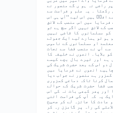
ے فرمایا ،اے امیر میں عربی
ر راضی نہ ہو ں گے منصور نے
 رکھتا ۔ یہ علم و فراست سے
 افضؒ ہیں اس لیے ’’آپ ہی اس
فرمایا میں اس منصب کے لائق
 کے لائق نہیں اگر سچ ہے تو
 کو مسلمانوں کا قاضی نہیں
 ہو تو ہمارے لیے ایک جھوٹے
معتمد او مسلمانوں کے ناموس
سے آپ نے منصب قضا سے نجات
و بلایا۔ انھوں نے خلیفہ کا
 ہے اور تیرے بال بچے کیسے
 دو اس کے بعد حضرت شریک کی
چاہیے انھوں نے فرمایا میں
کمزور ہے منصور نے جواب دیا
مال کرنا تاکہ دماغی کمزوری
صب قضا حضرت شریک کے حوالے
 اور پھر کبھی بات نہ کی اس
یک یہ کہ آپ کی فراست اتنی
و عادت کا جائزہ لے کر صحیح
امتی کی راہ پر گامزن رہ کر
ں ریاست وجاہ کے ذریعہ نخوت