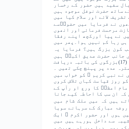
ال سفید ہیں حضور کے رخسار
ے ساتھ حضرت نوفل موجود ہیں
شریف لائے اور سلام کیا میں
ھوں نے فرمایا میں حضورؐسے
ازت مرحمت فرمائی اور انھوں
یں نے پیا اورکچھ اپنے رفقا
 ہی رہا کم نہیں ہوا۔پھر میں
ب کون بزرگ ہیں؟ فرمایا یہ
 جانب حضرت صدیق اکبرؓ ہیں
اسی طرح میں معلوم کرتا رہا یہاں تک کہ سترہ (17)بزرگوں کی باتبہ دریافت
ترہ عدد پر پہنچ چکی تھیں ۔
 نے نبی کریم ﷺ کو خواب میں
کو روز قیامت کہاں تلاش کروں
مام اعظمؓ کا ورع او رآپ کے
کہ ان سب کا احاطہ کیے جانا
تے ہیں کہ میں ملک شام میں
 روضۃ مبارک کے سرہانے سویا
ں ہوں اور حضور اکرم ﷺ ایک
شیبہ سے داخل ہورہے ہیں میں
کو بوسہ دیا میں اسی حیرت و