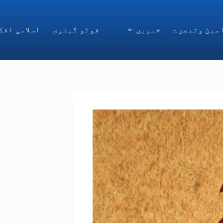
مین وتبصرے
خبریں
فوٹو گیلری
اسلامی افک