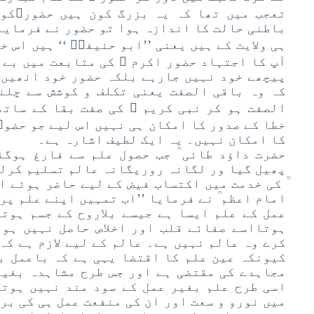
تعجب میں تھا کہ یہ بزرگ کون ہیں حضورﷺکو
باطنی حالت کا اندازہ ہوا تو حضور نے فرمایا
ہی ولایت کے ہیں یعنی ’’ابو حنیفہؓ ‘‘ ہیں اس 
آپ کا اجتہاد حضور اکرم ؐ کی متابعت میں بے خ
پیچھے خود نہیں جارہے بلکہ حضور خود انھیں 
کہ وہ باقی الصفت یعنی تکلف و کوشش سے چلن
الصفت ہو کر نبی کریم ﷺ کی صفت بقا کے ساتھ
خطا کے صدور کا امکان ہی نہیں اس لیے جو حضور
کا امکان نہیں۔ یہ ایک لطیف اشارہ ہے۔
حضرت داؤد طائی ؒ جب حصول علم سے فارغ ہوگئ
پھیل گیا ور لگانہ روریگانہ عالم تسلیم کرلی
ؒ کی خدمت میں اکتساب فیض کے لیے حاضر ہوئے ا
امام اعظم ؒ نے فرمایا ’’اب تمہیں اپنے علم پر
عمل کے علم ایسا ہے جیسے بلاروح کے جسم ہوت
ہوتااسے صفائے قلب اور اخلاص حاصل نہیں ہوت
کرے وہ عالم نہیں ہے۔ عالم کے لیے لازم ہے کہ
کیونکہ عین علم کا اقتضا یہی ہے کہ باعمل ب
مجاہدے کی مقتضی ہے اور جس طرح مشاہدہ بغیر
اسی طرح علم بغیر عمل کے سود مند نہیں ہوتا
میں نورو و سعت اور ان کی منفعت عمل ہی کی بر