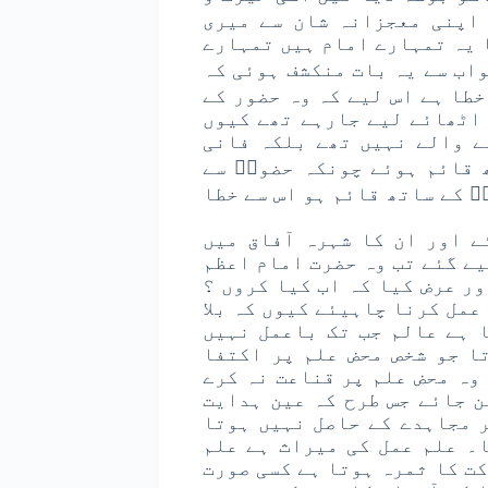
 اپنی معجزانہ شان سے میری
 یہ تمہارے امام ہیں تمہارے
خواب سے یہ بات منکشف ہوئی کہ
طا ہے اس لیے کہ وہ حضور کے
اٹھائے لیے جارہے تھے کیوں
ے والے نہیں تھے بلکہ فانی
 قائم ہوئے چونکہ حضورؐ سے
ؐ کے ساتھ قائم ہو اس سے خطا
ے اور ان کا شہرہ آفاق میں
ے گئے تب وہ حضرت امام اعظم
ور عرض کیا کہ اب کیا کروں ؟
 عمل کرنا چاہیئے کیوں کہ بلا
ا ہے عالم جب تک باعمل نہیں
ا جو شخص محض علم پر اکتفا
 وہ محض علم پر قناعت نہ کرے
ن جائے جس طرح کہ عین ہدایت
 مجاہدے کے حاصل نہیں ہوتا
۔ علم عمل کی میراث ہے علم
کت کا ثمرہ ہوتا ہے کسی صورت