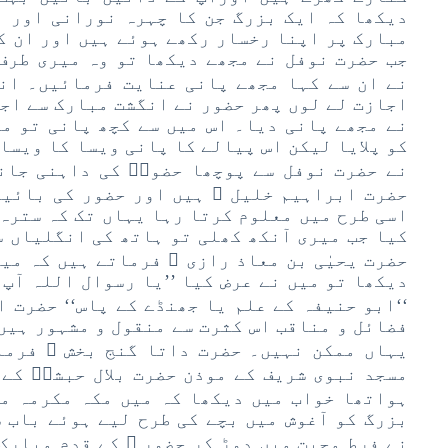
دیکھا کہ ایک بزرگ جن کا چہرہ نورانی اور ب
مبارک پر اپنا رخسار رکھے ہوئے ہیں اور ان ک
جب حضرت نوفل نے مجھے دیکھا تو وہ میری طرف ت
نے ان سے کہا مجھے پانی عنایت فرمائیں۔ ان
اجازت لے لوں پھر حضور نے انگشت مبارک سے اج
نے مجھے پانی دیا۔ اس میں سے کچھ پانی تو م
کو پلایا لیکن اس پیالے کا پانی ویسا کا ویسا
نے حضرت نوفل سے پوچھا حضورؐ کی داہنی جان
حضرت ابراہیم خلیل ؑ ہیں اور حضور کی بائیں
کیا جب میری آنکھ کھلی تو ہاتھ کی انگلیاں س
حضرت یحیٰی بن معاذ رازی ؒ فرماتے ہیں کہ میں
دیکھا تو میں نے عرض کیا ’’یا رسوال اللہ آپ 
‘‘ابو حنیفہ کے علم یا جھنڈے کے پاس‘‘ حضرت ا
فضائل و مناقب اس کثرت سے منقول و مشہور ہیں 
یہاں ممکن نہیں۔ حضرت داتا گنج بخش ؒ فرما
مسجد نبوی شریف کے موذن حضرت بلال حبشیؓ کے
ہواتھا خواب میں دیکھا کہ میں مکہ مکرمہ می
بزرگ کو آغوش میں بچے کی طرح لیے ہوئے باب 
نے فرط محبت میں دوڑ کر حضور ﷺ کے قدم مبارک 