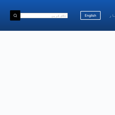
ار
English