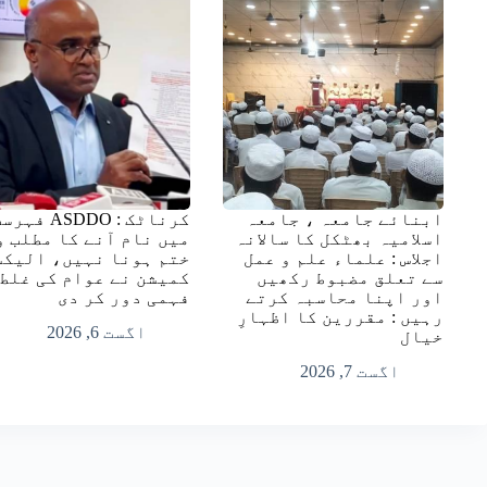
ابنائے جامعہ ، جامعہ
کرناٹک : ASDDO فہ
اسلامیہ بھٹکل کا سالانہ
میں نام آنے کا مطلب و
اجلاس : علماء علم و عمل
ختم ہونا نہیں، الیکش
سے تعلق مضبوط رکھیں
کمیشن نے عوام کی غلط
اور اپنا محاسبہ کرتے
فہمی دور کر دی
رہیں : مقررین کا اظہارِ
اگست 6, 2026
خیال
اگست 7, 2026