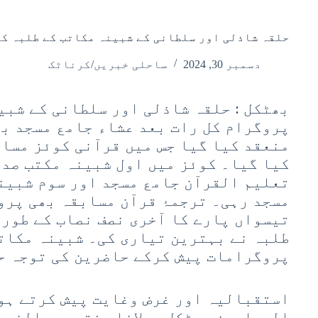
حلقہ شاذلی اور سلطانی کے شبینہ مکاتب کے طلبہ ک
دسمبر 30, 2024
ساحلی خبریں/کرناٹک
بھٹکل : حلقہ شاذلی اور سلطانی کے شبی
پروگرام کل رات بعد عشاء جامع مسجد بھ
منعقد کیا گیا جس میں قرآنی کوئز مساب
کیا گیا۔ کوئز میں اول شبینہ مکتب صدی
تعلیم القرآن جامع مسجد اور سوم شبین
مسجد رہی۔ ترجمۂ قرآن مسابقہ بھی پروگ
تیسواں پارے کا آخری نصف نصاب کے طورپ
طلبہ نے بہترین تیاری کی۔ شبینہ مکاتب
پروگرامات پیش کرکے حاضرین کی توجہ ح
استقبالیہ اور غرض وغایت پیش کرتے ہو
المسلمین بھٹکل مولانا مفتی عبدالنور 