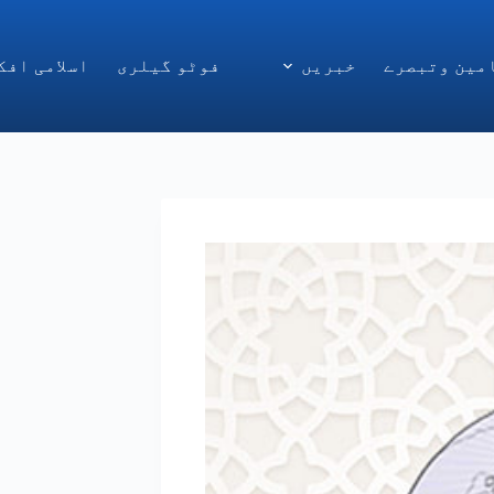
مین وتبصرے
خبریں
فوٹو گیلری
اسلامی افک