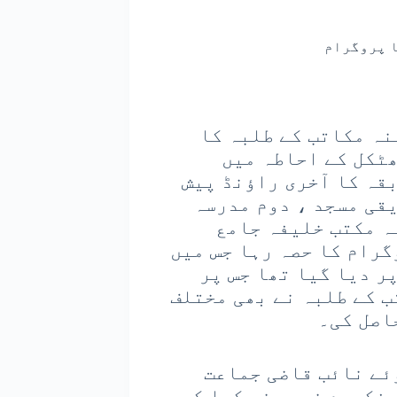
ا پروگرام
نہ مکاتب کے طلبہ کا
ٹکل کے احاطہ میں
قہ کا آخری راؤنڈ پیش
قی مسجد ، دوم مدرسہ
ہ مکتب خلیفہ جامع
رام کا حصہ رہا جس میں
ر دیا گیا تھا جس پر
 کے طلبہ نے بھی مختلف
اصل کی۔
ئے نائب قاضی جماعت
فکردے ندوی نے کہا کہ