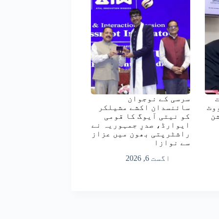
رست
سرسی کے نوجوان
وٹ
سائنسدان اکشے مشیلکر
ن
کو نیتی آیوگ کا قومی
ایوارڈ، صدرِ جمہوریہ نے
راشٹرپتی بھون میں عزاز
سے نوازا
اگست 6, 2026