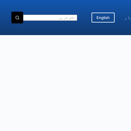
ار
English