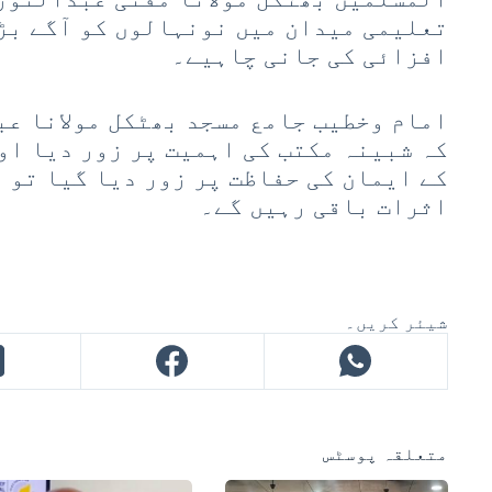
تعلیمی میدان میں نونہالوں کو آگے بڑ
افزائی کی جانی چاہیے۔
امام وخطیب جامع مسجد بھٹکل مولانا عب
کہ شبینہ مکتب کی اہمیت پر زور دیا او
کے ایمان کی حفاظت پر زور دیا گیا تو 
اثرات باقی رہیں گے۔
شیئر کریں۔
متعلقہ پوسٹس