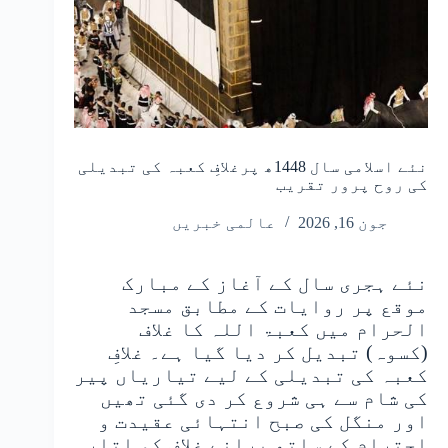
نئے اسلامی سال 1448ھ پرغلافِ کعبہ کی تبدیلی
کی روح پرور تقریب
جون 16, 2026
عالمی خبریں
نئے ہجری سال کے آغاز کے مبارک
موقع پر روایات کے مطابق مسجد
الحرام میں کعبۃ اللہ کا غلاف
(کسوہ) تبدیل کر دیا گیا ہے۔ غلافِ
کعبہ کی تبدیلی کے لیے تیاریاں پیر
کی شام سے ہی شروع کر دی گئی تھیں
اور منگل کی صبح انتہائی عقیدت و
احترام کے ساتھ پرانے غلاف کو اتار