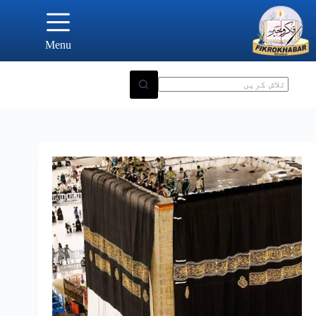
Ski
t
conten
Menu