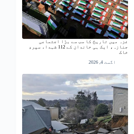
غزہ میں تاریخ کا سب سے بڑا اجتماعی
جنازہ، ایک ہی خاندان کے 112 شہداء سپردِ
خاک
اگست 4, 2026