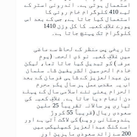
استعمال ہوتی ہے۔ اندرونی استر کے
لیے 410 کلوگرام خام روئی کا
استعمال کیا جاتا ہے، جس کے بعد اس
پورے غلافِ کعبہ کا کل وزن 1410
کلوگرام تک پہنچ جاتا ہے۔
تاریخی پس منظر کے لحاظ سے ماضی
میں غلافِ کعبہ نو ذی الحجہ (یومِ
عرفہ) کو تبدیل کیا جاتا تھا، لیکن
خادم الحرمین الشریفین شاہ سلمان
بن عبدالعزیز کے شاہی فرمان کے بعد
اب یہ مقدس عمل ہر سال یکم محرم
الحرام یعنی نئے اسلامی سال کے پہلے
دن انجام دیا جاتا ہے۔ غلافِ کعبہ کی
تیاری پر سالانہ تقریباً 25 ملین
سعودی ریال (قریباً 55 کروڑ
ہندوستانی روپے) کی لاگت آتی ہے اور
اسے کنگ عبدالعزیز کمپلیکس میں
200 سے زائد سعودی ماہرین اور