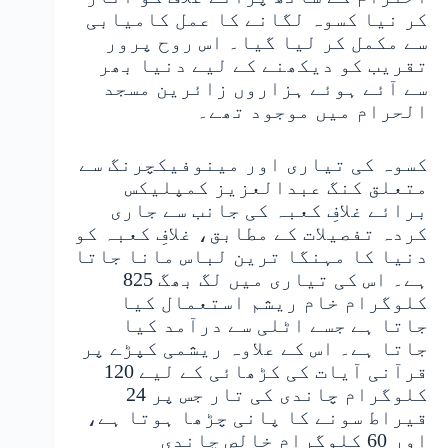
کر نیا کسوہ لگانے کا عمل کامیابی
سے مکمل کر لیا گیا۔ اس روح پرور
تقریب کو دیکھنے کے لیے دنیا بھر
سے آئے ہوئے ہزاروں زائرین مسجد
الحرام میں موجود تھے۔
کسوہ کی تیاری اور مینوفیکچرنگ سے
متعلق کنگ عبدالعزیز کمپلیکس
برائے غلافِ کعبہ کی جانب سے جاری
کردہ تفصیلات کے مطابق، غلافِ کعبہ کو
دنیا کا مہنگا ترین لباس مانا جاتا
ہے۔ اس کی تیاری میں لگ بھگ 825
کلوگرام خام ریشم استعمال کیا
جاتا ہے جسے اٹلی سے درآمد کیا
جاتا ہے۔ اس کے علاوہ ریشمی کپڑے پر
قرآنی آیات کی کڑھائی کے لیے 120
کلوگرام چاندی کی تار جس پر 24
قیراط سونے کا پانی چڑھا ہوتا ہے،
اور 60 کلوگرام خالص چاندی