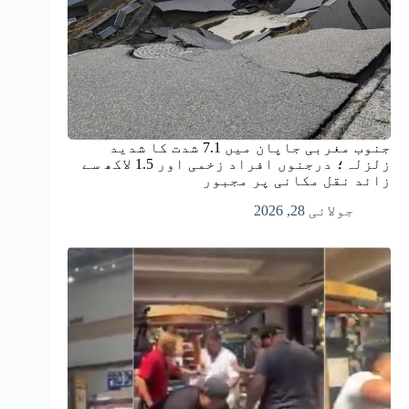
جنوب مغربی جاپان میں 7.1 شدت کا شدید
زلزلہ؛ درجنوں افراد زخمی اور 1.5 لاکھ سے
زائد نقل مکانی پر مجبور
جولائی 28, 2026