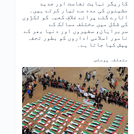
کاریگر نہایت نفاست اور جدید
مشینوں کی مدد سے تیار کرتے ہیں۔
اتارے گئے پرانے غلافِ کعبہ کو ٹکڑوں
کی شکل میں مختلف ممالک کے
سربراہان، سفیروں اور دنیا بھر کے
نامور اسلامی اداروں کو بطور تحفہ
پیش کیا جاتا ہے۔
متعلقہ پوسٹس