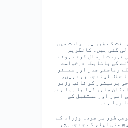
رفت کے طور پر ریاست میں
لی گئی ہیں۔ کانگریس
ی فہرست ارسال کرتے ہوئے
انے کی باضابطہ درخواست
کے ریاستی صدر اور سینئر
ا حلف لینے جا رہے ہیں،
جی پرمیشور کو نائب وزیر
امکان ظاہر کیا جا رہا ہے۔
 امور اور مستقبل کی
ا رہا ہے۔
عی طور پر چودہ وزراء کے
چ منی اپا، کے جے جارج،