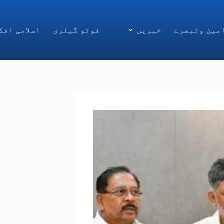
مین وتبصرے
خبریں
فوٹو گیلری
اسلامی افک