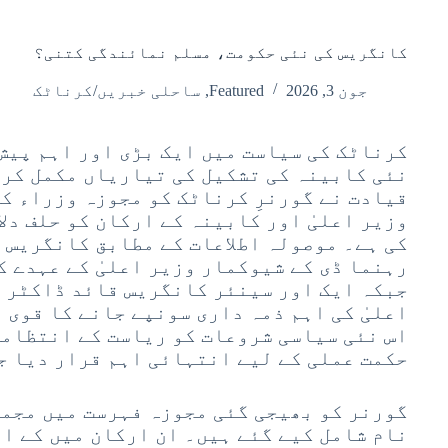
کانگریس کی نئی حکومت، مسلم نمائندگی کتنی؟
جون 3, 2026
Featured
,
ساحلی خبریں/کرناٹک
کرناٹک کی سیاست میں ایک بڑی اور اہم پیش 
نئی کابینہ کی تشکیل کی تیاریاں مکمل کر 
قیادت نے گورنرِ کرناٹک کو مجوزہ وزراء ک
وزیر اعلیٰ اور کابینہ کے ارکان کو حلف دل
کی ہے۔ موصولہ اطلاعات کے مطابق کانگریس 
رہنما ڈی کے شیوکمار وزیر اعلیٰ کے عہدے ک
جبکہ ایک اور سینئر کانگریس قائد ڈاکٹر 
اعلیٰ کی اہم ذمہ داری سونپے جانے کا قوی 
اس نئی سیاسی شروعات کو ریاست کے انتظامی
حکمت عملی کے لیے انتہائی اہم قرار دیا ج
گورنر کو بھیجی گئی مجوزہ فہرست میں مجمو
نام شامل کیے گئے ہیں۔ ان ارکان میں کے ای