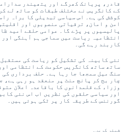
قادر، پریانک کھرگے اور یتھیندر سدارامی
کے کانگریس نے مختلف طبقات کو ساتھ لے کر
کوشش کی ہے۔ اس سیاسی تبدیلی کا براہ راس
امن و امان، ترقیاتی منصوبوں اور اقلیتوں
پالیسیوں پر پڑے گا۔ عوامی حلقے امید ظاہ
انتظامیہ ریاست میں سماجی ہم آہنگی اور 
کاربند رہے گی۔
نئی کابینہ کی تشکیل کو ریاست کی مستقبل 
ساتھ ساتھ کانگریس حکومت کے انتظامی اور
سنگ میل سمجھا جا رہا ہے۔ حلف برداری کی 
چار بج کر پانچ منٹ پر منعقد ہو رہی ہے، جس
وزراء کے قلمدانوں کا باقاعدہ اعلان متوق
اور سیاسی حلقوں کی نظریں اب اس نئی کابی
گورننس کے طریقہ کار پر ٹکی ہوئی ہیں۔
شیئر کریں۔