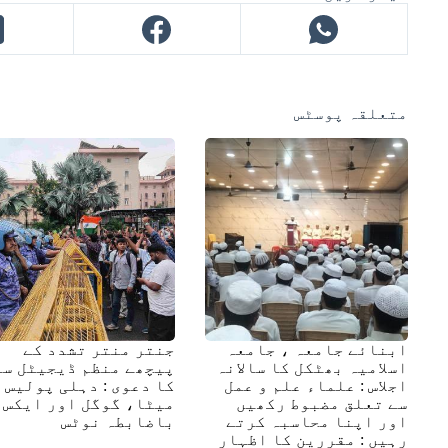
متعلقہ پوسٹس
ابنائے جامعہ ، جامعہ
جنتر منتر تشدد کے
اسلامیہ بھٹکل کا سالانہ
پیچھے منظم ڈیجیٹل سا
اجلاس : علماء علم و عمل
کا دعوی : دہلی پولیس 
سے تعلق مضبوط رکھیں
میٹا، گوگل اور ایکس 
اور اپنا محاسبہ کرتے
باضابطہ نوٹس
رہیں : مقررین کا اظہارِ