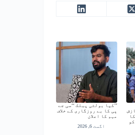
’’کیا بولتی پبلک ‘‘سی جے
زش
پی کا بے روزگاری کے خلاف
کا
مہم کا اعلان
کو
اگست 6, 2026