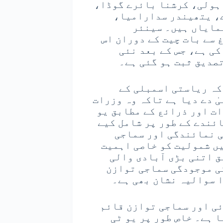
 ہولی، کرشنا بائرے گوڈا،
، یتھیندر سدارامیا،
مایاں ہیں۔ سینئر
 سے بات چیت کے دوران اس
ی ہے، جس کے بعد نئی
صدیق ثبت ہو گئی ہے۔
کہ ریاستی اسمبلی کے
ٰ دے دیا ہے تاکہ وہ وزرات
ت اور ذرائع کے مطابق یو
ئندے کے طور پر شامل کیے
ی نمائندگی اور سماجی
یں شمولیت کو خاصی اہمیت
ق اتنی بڑی آبادی والی
ی موجودگی سماجی توازن
 سوالیہ نشان بھی ہے۔
ئی اور سماجی توازن قائم
 ہے۔ خاص طور پر یو ٹی