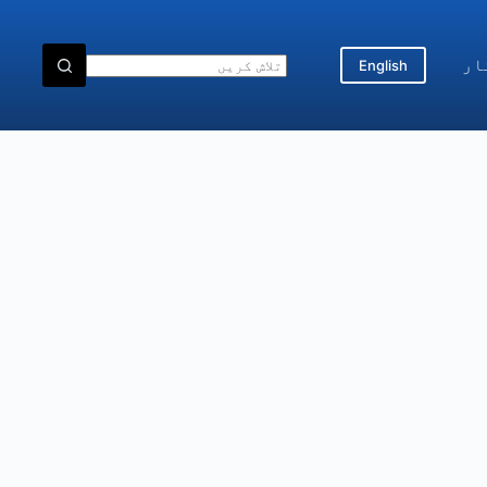
ار
English