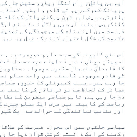
ایم بی پاٹل، رام لنگا ریڈی، ستیش جارکی
پریانک کھرگے، یو ٹی قادر، ایشور کھنڈرے
بائرتی سریش اور شرن پرکاش پاٹل کے نام ن
کانگریس رہنما ایم بی پاٹل نے ذرائع ابلاغ
فہرست میں اپنے نام کی موجودگی کی تصدیق ک
حکومت کی شکل اختیار کرنے کے عمل پر مہر ت
اس نئی کابینہ کی سب سے اہم خصوصیت یہ ہے 
اسپیکر یو ٹی قادر نے اپنے عہدے سے استعفی
کا قلمدان سنبھال سکیں۔ موصولہ دستاویزا
ٹی قادر موجودہ کابینہ میں واحد مسلم نما
جا رہے ہیں۔ مسلم کمیونٹی کے حقوق، سیاس
مسائل کے لحاظ سے یو ٹی قادر کی کابینہ م
دی جا رہی ہے، تاہم سیاسی مبصرین کے مطاب
ریاست کی کابینہ میں صرف ایک مسلم چہرے ک
اور مناسب نمائندگی کے حوالے سے ایک گہرا
سیاسی حلقوں میں اس مجوزہ فہرست کو علاقا
رکھنے کی ایک دانستہ کوشش قرار دیا جا رہا