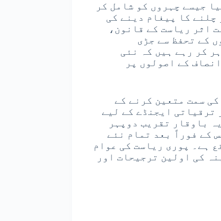
ا جیسے چہروں کو شامل کر
 چلنے کا پیغام دینے کی
ت اثر ریاست کے قانون،
 کے تحفظ سے جڑی
ر کر رہے ہیں کہ نئی
انصاف کے اصولوں پر
کی سمت متعین کرنے کے
 ترقیاتی ایجنڈے کے لیے
یہ باوقار تقریب دوپہر
 کے فوراً بعد تمام نئے
ع ہے۔ پوری ریاست کی عوام
نہ کی اولین ترجیحات اور