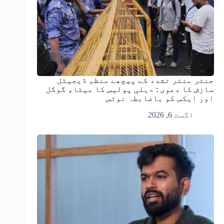
جنتر منتر تشدد کے پیچھے منظم ڈیجیٹل
سازش کا دعوی : دہلی پولیس کا میٹا، گوگل
اور ایکس کو باضابطہ نوٹس
اگست 6, 2026