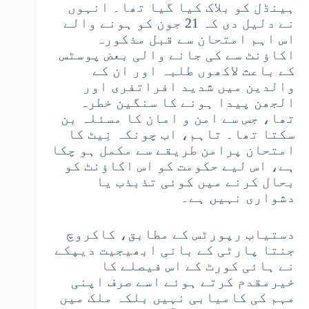
ہینڈل کو بلاک کیا گیا تھا۔
انہوں
نے دلیل دی کہ 21 جون کو ہونے والے
اس اہم امتحان سے قبل مذکورہ
اکاؤنٹ سے کی جانے والی بعض پوسٹس
کے باعث لاکھوں طلبہ اور ان کے
والدین میں شدید افراتفری اور
الجھن پیدا ہونے کا سنگین خطرہ
تھا، جس سے امن و امان کا مسئلہ بن
سکتا تھا۔ تاہم، اب چونکہ نِیٹ کا
امتحان پرامن طریقے سے مکمل ہو چکا
ہے، اس لیے حکومت کو اس اکاؤنٹ کو
بحال کرنے میں کوئی تذبذب یا
دشواری نہیں ہے۔
دستیاب رپورٹس کے مطابق، کاکروچ
جنتا پارٹی کے بانی ابھیجیت دیپکے
نے ہائی کورٹ کے اس فیصلے کا
خیرمقدم کرتے ہوئے اسے صرف اپنی
مہم کی کامیابی نہیں بلکہ ملک میں