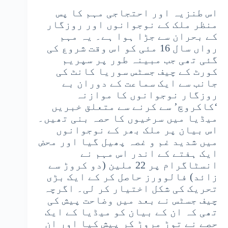
اس طنزیہ اور احتجاجی مہم کا پس
منظر ملک کے نوجوانوں اور روزگار
کے بحران سے جڑا ہوا ہے۔ یہ مہم
رواں سال 16 مئی کو اس وقت شروع کی
گئی تھی جب مبینہ طور پر سپریم
کورٹ کے چیف جسٹس سوریا کانٹ کی
جانب سے ایک سماعت کے دوران بے
روزگار نوجوانوں کا موازنہ
‘کاکروچ’ سے کرنے سے متعلق خبریں
میڈیا میں سرخیوں کا حصہ بنی تھیں۔
اس بیان پر ملک بھر کے نوجوانوں
میں شدید غم و غصہ پھیل گیا اور محض
ایک ہفتے کے اندر اس مہم نے
انسٹاگرام پر 22 ملین (دو کروڑ سے
زائد) فالوورز حاصل کر کے ایک بڑی
تحریک کی شکل اختیار کر لی۔ اگرچہ
چیف جسٹس نے بعد میں وضاحت پیش کی
تھی کہ ان کے بیان کو میڈیا کے ایک
حصے نے توڑ مروڑ کر پیش کیا اور ان