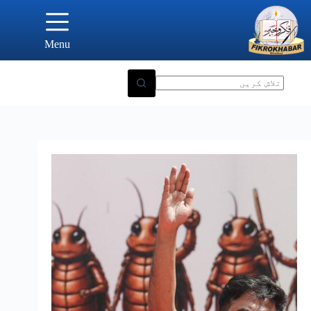
Ski
t
conten
Menu