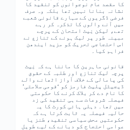
کا مقصد عام نوجوانوں کو تنقید کا
نشانہ بنانا نہیں تھا بلکہ وہ صرف
فرضی ڈگریوں کے سہارے قانونی شعبے
میں آنے والوں کا تذکرہ کر رہے
تھے، لیکن نِیٹ امتحان کے پرچے
مبینہ طور پر لیک ہونے کے تنازع نے
اس احتجاجی تحریک کو مزید ایندھن
فراہم کیا۔
قانونی ماہرین کا ماننا ہے کہ نِیٹ
پرچہ لیک تنازع اور طلبہ کے حقوق
کی پامالی کے خلاف آواز اٹھانے والے
ڈیجیٹل پلیٹ فارمز کو ‘قومی سلامتی’
کا نام دے کر بلاک کرنے کا حکومتی
فیصلہ شروعات سے ہی تنقید کی زد
میں تھا۔ دہلی ہائی کورٹ کا یہ
حالیہ فیصلہ یہ ثابت کرتا ہے کہ
حکومتیں محض سیاسی تنقید، طنز یا
عوامی احتجاج کو دبانے کے لیے طویل