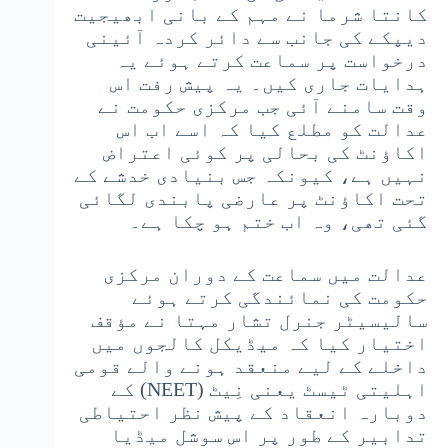
کانتا شرما نے مہم کے بانی ابھیجیت
دیپکے کی جانب سے دائر کردہ آئینی
درخواست پر سماعت کرتے ہوئے یہ
ہدایات جاری کیں۔ یہ پیش رفت اس
وقت سامنے آئی جب مرکزی حکومت نے
عدالت کو مطلع کیا کہ اسے اب اس
اکاؤنٹ کی بحالی پر کوئی اعتراض
نہیں ہے، کیونکہ جس بنیادی خدشے کے
تحت اکاؤنٹ پر عارضی پابندی لگائی
گئی تھی، وہ اب ختم ہو چکا ہے۔
عدالت میں سماعت کے دوران مرکزی
حکومت کی نمائندگی کرتے ہوئے
سالیسیٹر جنرل تشار مہتا نے مؤقف
اختیار کیا کہ میڈیکل کالجوں میں
داخلے کے لیے منعقد ہونے والے قومی
اہلیتی ٹیسٹ یعنی نِیٹ (NEET) کے
دوبارہ انعقاد کے پیش نظر احتیاطی
تدابیر کے طور پر اس سوشل میڈیا