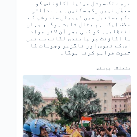
عرصے تک سوشل میڈیا اکاؤنٹس کو
معطل نہیں رکھ سکتیں۔ یہ عدالتی
حکم مستقبل میں ڈیجیٹل سنسرشپ کے
خلاف ایک اہم مثال ثابت ہوگا، جہاں
انتظامیہ کو کسی بھی آن لائن مواد
یا اکاؤنٹ پر پابندی لگانے سے قبل
اس کے ٹھوس اور ناگزیر وجوہات کا
ثبوت فراہم کرنا ہوگا۔
متعلقہ پوسٹس