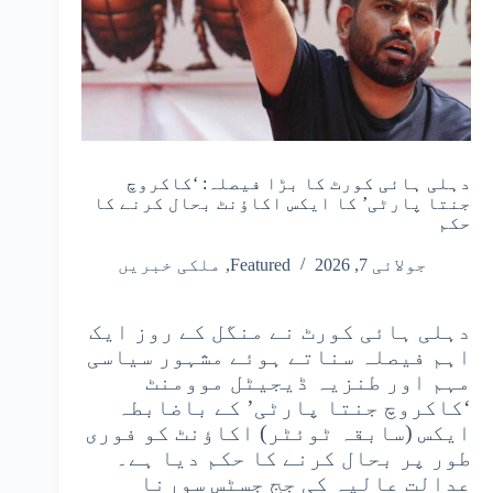
دہلی ہائی کورٹ کا بڑا فیصلہ: ‘کاکروچ
جنتا پارٹی’ کا ایکس اکاؤنٹ بحال کرنے کا
حکم
جولائی 7, 2026
Featured
,
ملکی خبریں
دہلی ہائی کورٹ نے منگل کے روز ایک
اہم فیصلہ سناتے ہوئے مشہور سیاسی
مہم اور طنزیہ ڈیجیٹل موومنٹ
‘کاکروچ جنتا پارٹی’ کے باضابطہ
ایکس (سابقہ ٹوئٹر) اکاؤنٹ کو فوری
طور پر بحال کرنے کا حکم دیا ہے۔
عدالت عالیہ کی جج جسٹس سورنا