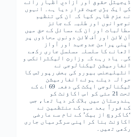
ڈیجیٹل حقوق اور آزادیِ اظہار رائے
کی ایک بڑی جیت قرار دیا ہے۔ انہوں
نے عزم ظاہر کیا کہ ان کی تنظیم
نوجوانوں اور طلبہ کے جائز
مطالبات اور ان کے مسائل کے حق میں
آن لائن اور آف لائن دونوں محاذوں پر
اپنی پرامن جدوجہد اور آواز
اٹھانے کا سلسلہ مسلسل جاری رکھے
گی۔ یاد رہے کہ وزارتِ الیکٹرانکس و
انفارمیشن ٹیکنالوجی نے
انٹیلیجنس بیورو کی بعض رپورٹس کا
حوالہ دیتے ہوئے انفارمیشن
ٹیکنالوجی ایکٹ کی دفعہ 69 اے کے
تحت 21 مئی کو اس اکاؤنٹ کو
ہندوستان میں بلاک کر دیا تھا، جس
کے فوراً بعد مہم کے منتظمین نے
‘کاکروچ از بیک’ کے نام سے عارضی
اکاؤنٹ بنا کر اپنی سرگرمیاں جاری
رکھی تھیں۔