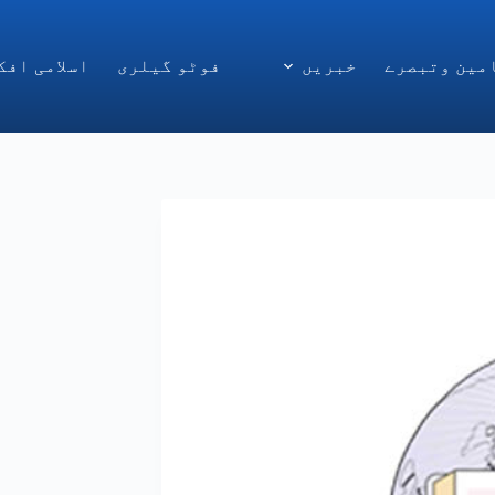
مین وتبصرے
خبریں
فوٹو گیلری
اسلامی افک