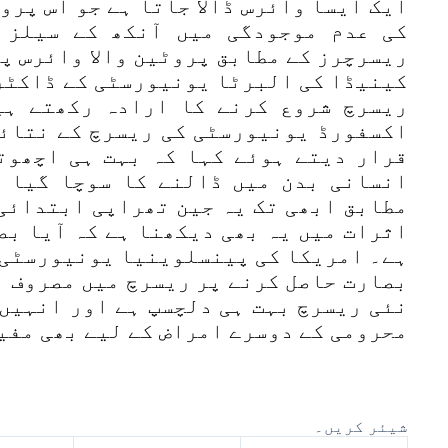
ایک ایسا وائرس ڈالا جاتا ہے جو اس پروٹ
کی عدم موجودگی میں آنکھ کے سیلز 
ریسرچرز کے مطابق پروٹین والا وائرس پ
کینیڈا کی البرٹا یونیورسٹی کے ڈاکٹر
ریسرچ شروع کرنے کا ارادہ رکھتے ہی
اکسفورڈ یونیورسٹی کی ریسرچ کے نتائج
قرار دیتے ہوئے کہا کہ بہت ہی اچھوت
انسانی بدن میں ڈالنے کا سوچا گیا 
مطابق ابھی تک یہ جین تھراپی ابتدائی 
اثرات میں یہ بھی دیکھنا ہے کہ آیا بص
ہے۔ امریکا کی پینسلوینیا یونیورسٹی 
بصارت حاصل کرنے پر ریسرچ میں مصروف ہ
نئی ریسرچ بہت ہی دلچسپ ہے اور انہیں 
محرومی کے دوسرے امراض کے لیے بھی مفی
شیئر کریں۔