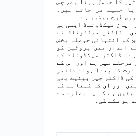
ین کا حامل ہوتا ہے، جِس
یا خلیے مر جاتے ہیں۔
وری طرح بیضرر ہے۔
 ایان میکڈونلڈ ایسی ہی
ں۔ ڈاکٹر میکڈونلڈ نے
 کو انتہائی حوصلہ بخش
ے انداز میں پروٹین کو
ہے۔ ڈاکٹر میکڈونلڈ کے
مرحلے میں ہے اور اس کے
ارت کا پیدا ہونا دائمی
کی ڈاکٹر جین بینیٹ بھی
یں اور ان کا کہنا ہے کہ
یقین ہے کہ یہ بصارت سے
د ہو سکے گی۔