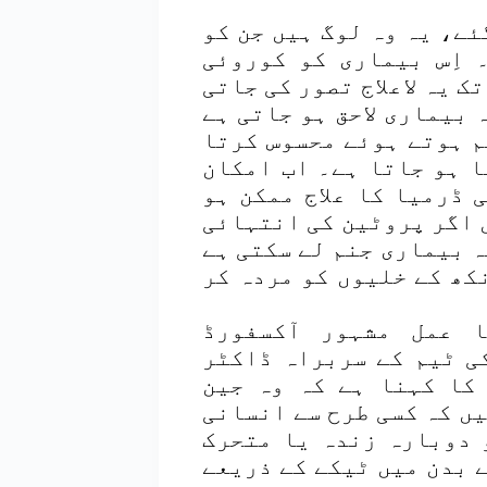
ئے، یہ وہ لوگ ہیں جن کو
 اِس بیماری کو کوروئی
ہے اور اب تک یہ لاعلاج تصور کی جاتی
 بیماری لاحق ہو جاتی ہے
م ہوتے ہوئے محسوس کرتا
ا ہو جاتا ہے۔ اب امکان
 ڈرمیا کا علاج ممکن ہو
 اگر پروٹین کی انتہائی
ہ بیماری جنم لے سکتی ہے
کھ کے خلیوں کو مردہ کر
ا عمل مشہور آکسفورڈ
ی ٹیم کے سربراہ ڈاکٹر
 کا کہنا ہے کہ وہ جین
یں کہ کسی طرح سے انسانی
 دوبارہ زندہ یا متحرک
ے بدن میں ٹیکے کے ذریعے