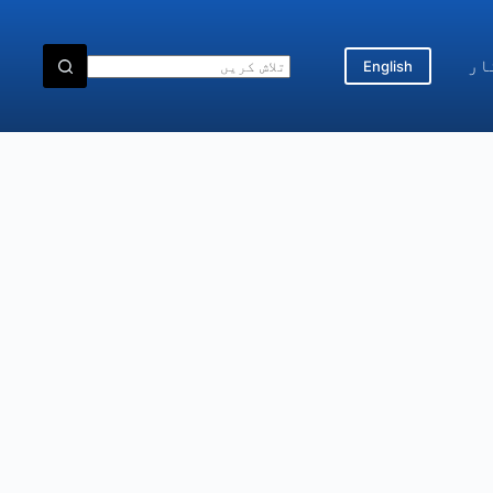
ار
English