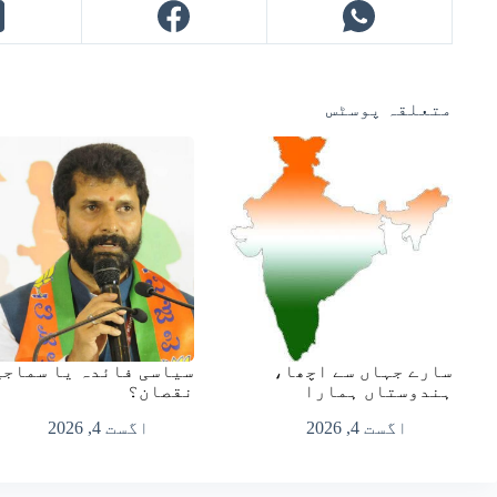
متعلقہ پوسٹس
سارے جہاں سے اچھا،
سیاسی فائدہ یا سماجی
ہندوستاں ہمارا
نقصان؟
اگست 4, 2026
اگست 4, 2026