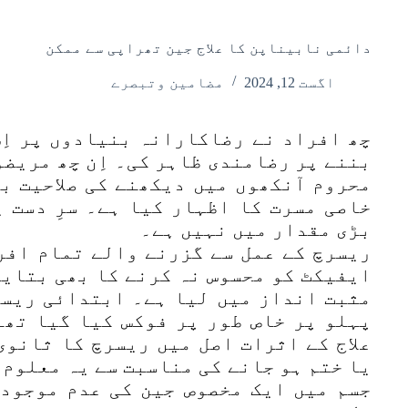
دائمی نابیناپن کا علاج جین تھراپی سے ممکن
اگست 12, 2024
مضامین وتبصرے
چھ افراد نے رضاکارانہ بنیادوں پر اِ
بننے پر رضامندی ظاہر کی۔ اِن چھ مریضو
محروم آنکھوں میں دیکھنے کی صلاحیت ب
خاصی مسرت کا اظہار کیا ہے۔ سرِ دست 
بڑی مقدار میں نہیں ہے۔
ریسرچ کے عمل سے گزرنے والے تمام افر
ایفیکٹ کو محسوس نہ کرنے کا بھی بتایا
مثبت انداز میں لیا ہے۔ ابتدائی ریسر
پہلو پر خاص طور پر فوکس کیا گیا تھا
علاج کے اثرات اصل میں ریسرچ کا ثانوی
یا ختم ہو جانے کی مناسبت سے یہ معلوم 
جسم میں ایک مخصوص جین کی عدم موجودگ