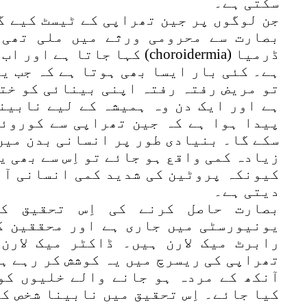
سکتی ہے۔
جن لوگوں پر جین تھراپی کے ٹیسٹ کیے گ
بصارت سے محرومی ورثے میں ملی تھی۔
ڈرمیا (choroidermia) کہا جاتا 
ہے۔ کئی بار ایسا بھی ہوتا ہے کہ جب یہ
تو مریض رفتہ رفتہ اپنی بینائی کو خت
ہے اور ایک دن وہ ہمیشہ کے لیے نابین
پیدا ہوا ہے کہ جین تھراپی سے کوروئی
سکے گا۔ بنیادی طور پر انسانی بدن میں
زیادہ کمی واقع ہو جائے تو اِس سے بھی ی
کیونکہ پروٹین کی شدید کمی انسانی آن
دیتی ہے۔
بصارت حاصل کرنے کی اِس تحقیق ک
یونیورسٹی میں جاری ہے اور محققین ک
رابرٹ میک لارن ہیں۔ ڈاکٹر میک لارن
تھراپی کی ریسرچ میں یہ کوشش کر رہے ہ
آنکھ کے مردہ ہو جانے والے خلیوں کو
کیا جائے۔ اِس تحقیق میں نابینا شخص ک