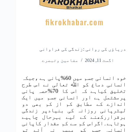
دریاؤں کی روانی :زندگی کی فراوانی
اگست 11, 2024
مضامین وتبصرے
خود انسانی جسم میں 60%پانی ہے ،جبکہ
انسانی دماغ کو اﷲ تعالی نے اس طرح
تخلیق کیاہے کہ اس کا 70%حصہ پانی
پرمشتمل ہے اور انسانی جسم میں ایک
اندازے کے مطابق کم از کم بھی دو
لیٹرپانی روزانہ کی بنیادپر زندگی
برقراررکھنے کے لیے بہرحال چاہیے
ہوتاہے۔اگراس کم سے کم مقدار کاپانی
انسانی جسم کو میسر نہ آئے تو