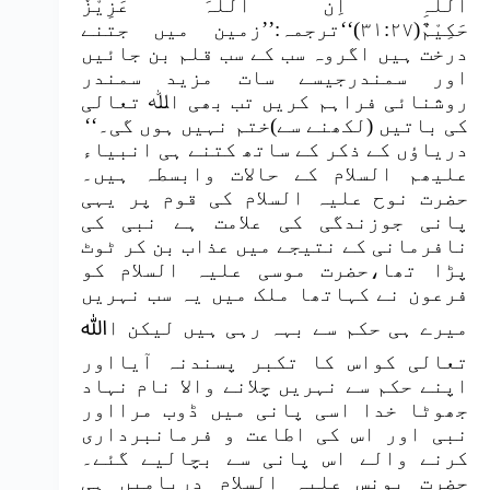
اللّٰہِ اِنَّ اللّٰہَ عَزِیْزٌ
حَکِیْمٌ(۳۱:۲۷)‘‘ترجمہ:’’زمین میں جتنے
درخت ہیں اگروہ سب کے سب قلم بن جائیں
اور سمندرجیسے سات مزید سمندر
روشنائی فراہم کریں تب بھی اﷲ تعالی
کی باتیں (لکھنے سے)ختم نہیں ہوں گی۔‘‘
دریاؤں کے ذکر کے ساتھ کتنے ہی انبیاء
علیھم السلام کے حالات وابسطہ ہیں۔
حضرت نوح علیہ السلام کی قوم پر یہی
پانی جوزندگی کی علامت ہے نبی کی
نافرمانی کے نتیجے میں عذاب بن کر ٹوٹ
پڑا تھا،حضرت موسی علیہ السلام کو
فرعون نے کہاتھا ملک میں یہ سب نہریں
میرے ہی حکم سے بہہ رہی ہیں لیکن اﷲ
تعالی کواس کا تکبر پسندنہ آیااور
اپنے حکم سے نہریں چلانے والا نام نہاد
جھوٹا خدا اسی پانی میں ڈوب مرااور
نبی اور اس کی اطاعت و فرمانبرداری
کرنے والے اس پانی سے بچالیے گئے۔
حضرت یونس علیہ السلام دریامیں ہی