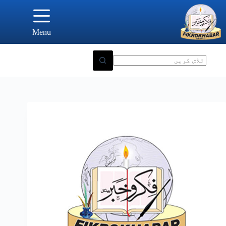
Ski
t
conten
Menu