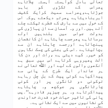
تعالی بادل کوآہستہ آہستہ چلاتاہے
پھراس کے ٹکڑوں کو باہم
جوڑتاہے،پھراسے سمیٹ کرایک کثیف
ابربنادیتاہے پھرتم دیکھتے ہوکہ اس
کے خول میں سے بارش کے قطرے ٹپکتے چلے
آتے ہیں۔اور وہ آسمان سے ان پہاڑوں کی
بدولت جواس میں بلندہیں اولے
برساتاہے پھرجسے چاہتاہے ان کانقصان
پہنچاتاہے اورجسے چاہتاہے ان سے
بچالیتاہے ۔اس کی بجلی کی چمک نگاہوں
کو خیرہ کیے دیتی ہے ،رات اور دن کا
الٹ پھیروہی کرتاہے اس میں سبق ہے
آنکھوں والوں کے لیے اور اﷲ تعالی نے
ہر جاندار ایک طرح کے پانی سے
پیداکیاہے کوئی پیٹ کے بل چل رہاہے
توکوئی دو ٹانگوں پر اور کوئی
چارٹانگوں پر جوکچھ وہ چاہتاہے
پیداکرتاہے وہ ہر چیزپر قادرہے‘‘۔پس
پانی کی تاثیر حیات خود قدرت خداوندی
کی نشانیوں میں سے ایک نشانی ہے۔
اﷲتعالی نے پانی پیداہی نہیں