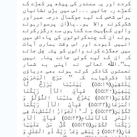
کردے اور یہ سمندر کی پیٹھ پر کھڑے کے
کھڑے رہ جائیں ۔۔۔اس میں بڑی نشانیاں
ہراس شخص کے لیے جوکمال درجہ صبراور
شکرکرنے والا ہو۔۔یا(ان پرسوارہونے
والوں کے)بہت سے گناہوں سے درگزرکرتے
ہوئے ان کے چندکرتوتوں کی پاداش میں
انہیں ڈبودے اور اس وقت ہماری آیات
میں جھگڑے کرنے والوں کو پتہ چل جائے
کہ ان کے لیے کوئی جائے پناہ نہیں
ہے‘‘۔اﷲ تعالی نے اپنی بے شمار
نعمتوں کاذکر کرتے ہوئے بھی دریاؤں
کا ذکرکیاہے کہ ’’ مَرَجَ الْبَحْرَیْنِ
یَلْتَقِیٰنِ(۵۵:۱۹) بَیْنَہُمَا بَرْزَخٌ لَّا
یَبْغِیٰنِ(۵۵:۲۰) فَبِاَیِّ الٰاَآِ رَبِّکُمَا
تُکَذِّبٰنِ(۵۵:۲۱) یَخْرُجُ مِنْہُمَا اللُّؤْلُؤُ وَ
الْمَرْجَانِ(۵۵:۲۲) فَبِاَیِّ الٰاَآِ رَبِّکُمَا
تُکَذِّبٰنِ(۵۵:۲۳) وَ لَہ‘ الْجَوَارُ الْمُنْشَءٰتُ فِی
الْبَحْرِ کَالْاَعْلَامِ(۵۵:۲۴) فَبِاَیِّ اٰلَآءِ
رَبِّکُمَا تُکَذِّبٰنِ(۵۵:۲۵) کُلُّ مَنْ عَلَیْہَا
فَانٍ(۵۵:۲۶) وَّ یَبْقٰی وَجْہُ رَبِّکَ ذُو الْجَلٰلِ وَ