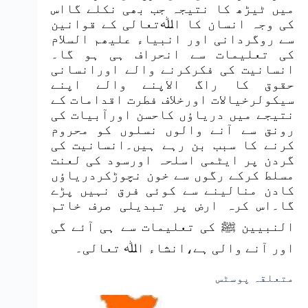
میں ٹیڑھ کا نتیجہ جب بھی نکلے گااس
کی وجہ انسان کا اﷲتعالی کے قوانین
سے روگردانی اور انبیاء علیھم السلام
کی تعلیمات سے انحراف ہی ہو گا۔
انسانیت کی فکرکرنے والے اورانسانی
حقوق کا راگ الاپنے والے اپنے
سیکولرخیالات اورخلاف فطرت اقدامات کے
نتیجے میں دریاؤں کاحسن اورآبیات کی
رونق سے آنے والوں نسلوں کو محروم
کرنے کا سبب بن رہے ہیں۔انسانیت کی
گردن پر ایٹمی اسلحہ اورسود کی لعنت
مسلط کرکے رگوں سے خون نچوڑکردریاؤں
کادن منالینے سے کوئی فرق نہیں پڑے
گا۔اس کرہ ارض پر تبدیلی صرف خاتم
النبیین ﷺ کی تعلیمات سے ہی آئے گی
اور آنے والی ہے،انشاء اﷲ تعالی۔
متعلقہ پوسٹس