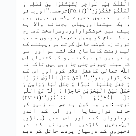
الْفُلْکَ فِیْہِ مَوَاخِرَ لِتَبْتَغُوْا مِنْ فَضْلِہٖ وَ
لَعَلَّکُمْ تَشْکُرُوْن‘‘َ(۳۵:۱۲)ترجمہ:’’اورپانی
کے یہ دونوں ذخیرے یکساں نہیں ہیں
،ایک میٹھااورپیاس بجھانے والا ہے
پینے میں خوشگواراوردوسراسخت کھاری
ہے کہ حلق کو چھیل دے،مگردونوں سے تم
تروتازہ گوشت حاصل کرتے ہو ،پہننے کے
لیے زینت کاسامان نکالتے ہو اور اسی
پانی میں تم دیکھتے ہو کہ کشتیاں اس
کا سینہ چیرتی چلی جا رہی ہیں تاکہ تم
اﷲ تعالی کافضل تلاش کرو اور اس کے
شکرگزار بنو‘‘۔’’ اَمَّنْ جَعَلَ الْاَرْضَ قَرَارًا
وَّ جَعَلَ خِلٰلَہَآ اَنْہٰرًا وَّ جَعَلَ لَہَا رَوَاسِیَ وَ
جَعَلَ بَیْنَ الْبَحْرَیْنِ حَاجِزًا ءَ اِلٰہٌ مَّعَ اللّٰہِ
بَلْ اَکْثَرُہُمْ لَا یَعْلَمُوْن‘‘َ(۲۷:۶۱)
ترجمہ:اور وہ کون ہے جس نے زمین کو
جائے قراربنایا اور اس کے اندر
دریارواں کیے اور اس میں (پہاڑوں
کی)میخیں گاڑدیں اورپانی کے دو
ذخیروں کے درمیان پردے حائل کر دیے