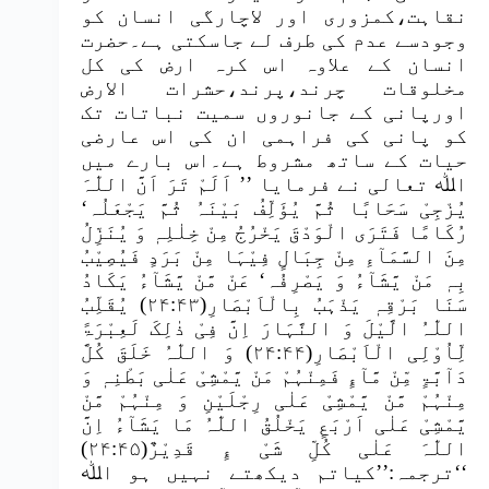
نقاہت،کمزوری اور لاچارگی انسان کو
وجودسے عدم کی طرف لے جاسکتی ہے۔حضرت
انسان کے علاوہ اس کرہ ارض کی کل
مخلوقات چرند،پرند،حشرات الارض
اورپانی کے جانوروں سمیت نباتات تک
کو پانی کی فراہمی ان کی اس عارضی
حیات کے ساتھ مشروط ہے۔اس بارے میں
اﷲ تعالی نے فرمایا ’’ اَلَمْ تَرَ اَنَّ اللّٰہَ
یُزْجِیْ سَحَابًا ثُمَّ یُؤَلِّفُ بَیْنَہُ ثُمَّ یَجْعَلُہ‘
رُکَامًا فَتَرَی الْوَدْقَ یَخْرُجُ مِنْ خِلٰلِہٖ وَ یُنَزِّلُ
مِنَ السَّمَآءِ مِنْ جِبَالٍ فِیْہَا مِنْ بَرَدٍ فَیُصِیْبُ
بِہٖ مَنْ یَّشَآءُ وَ یَصْرِفُہ‘ عَنْ مَّنْ یَّشَآءُ یَکَادُ
سَنَا بَرْقِہٖ یَذْہَبُ بِالْاَبْصَارِ(۲۴:۴۳) یُقَلِّبُ
اللّٰہُ الَّیْلَ وَ النَّہَارَ اِنَّ فِیْ ذٰلِکَ لَعِبْرَۃً
لِّاُوْلِی الْاَبْصَارِ(۲۴:۴۴) وَ اللّٰہُ خَلَقَ کُلَّ
دَآبَّۃٍ مِّنْ مَّآءٍ فَمِنْہُمْ مَنْ یَّمْشِیْ عَلٰی بَطْنِہٖ وَ
مِنْہُمْ مَّنْ یَّمْشِیْ عَلٰی رِجْلَیْنِ وَ مِنْہُمْ مَّنْ
یَّمْشِیْ عَلٰی اَرْبَعٍ یَخْلُقُ اللّٰہُ مَا یَشَآءُ اِنَّ
اللّٰہَ عَلٰی کُلِّ شَیْ ءٍ قَدِیْرٌ(۲۴:۴۵)
‘‘ترجمہ:’’کیاتم دیکھتے نہیں ہو اﷲ