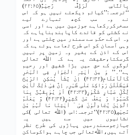
بِالنَّاسِ لَرَؤُفٌ رَّحِیْمٌ(۲۲:۶۵)
‘‘ترجمہ:’’کیاتم دیکھتے نہیں ہو کہ اس
نے وہ سب کچھ تمہارے لیے
مسخرکررکھاہے جوزمین میں ہے اور اسی
نے کشتی کو قائدے کاپابندبنایاہے کہ
وہ اس کے حکم سے سمندر میں چلتی ہے اور
وہی آسمان کو اس طرح تھامے ہوئے ہے کہ
اس کے اذن کے بغیر وہ زمین پر نہیں
گرسکتا،حقیقت یہ ہے کہ اﷲ تعالی
لوگوں کے حق میں بڑا شفیق اور رحیم
ہے‘‘۔’’ وَ مِنْ اٰیٰتِہِ الْجَوَارِ فِی الْبَحْرِ
کَالْاَعْلَامِ(۴۲:۳۲) اِنْ یَّشَاْ یُسْکِنِ الرِّیْحَ
فَیَظْلَلْنَ رَوَاکِدَ عَلٰی ظَہْرِہٖ اِنَّ فِیْ ذٰلِکَ لٰاٰیٰتٍ
لِّکُلِّ صَبَّارٍ شَکُوْرٍ(۴۲:۳۳) اَوْ یُوْبِقْہُنَّ بِمَا
کَسَبُوْا وَ یَعْفُ عَنْ کَثِیْرٍ(۴۲:۳۴) وَّ یَعْلَمُ
الَّذِیْنَ یُجَادِلُوْنَ فِیْ ٓ اٰیٰتِنَا مَا لَہُمْ مِّنْ
مَّحِیْصٍ(۴۲:۳۵)‘‘ترجمہ:اس (اﷲ تعالی )کی
نشانیوں میں سے ہیں یہ
جہازجوسمندرمیں پہاڑوں کی طرح نظر
آتے ہیں،اﷲتعالی جب چاہے ہواکوساکن