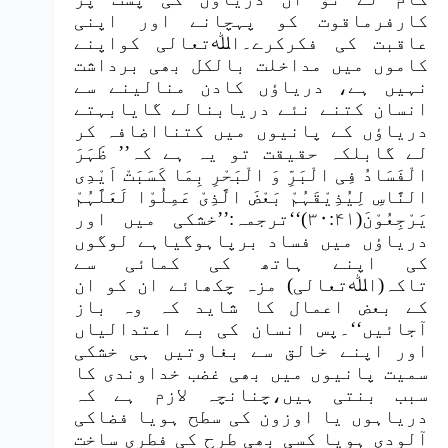
کارفرماقوت کو پہچانے اور اپنی
عاقبت کی فکرکرے۔اﷲتعالی کواپنے
کاموں میں مداخلت بالکل بھی برداشت
نہیں ہے، دریاؤں کادن منالینے سے
انسان کتنے نئے دریابنالے گایابہتے
دریاؤں کے پانیوں میں کتنااضافہ کر
لے گابلکہ حقیقت تو یہ ہے کہ’’ ظَہَرَ
الْفَسَادُ فِی الْبَرِّ وَ الْبَحْرِ بِمَا کَسَبَتْ اَیْدِی
النَّاسِ لِیُذِیْقَہُمْ بَعْضَ الَّذِیْ عَمِلُوْا لَعَلَّہُمْ
یَرْجِعُوْنَ(۳۰:۴۱)‘‘ترجمہ:’’خشکی میں اور
دریاؤں میں فساد برپاہوگیاہے لوگوں
کی اپنے ہاتھ کی کمائی سے
تاکہ(اﷲتعالی) مزہ چکھائے ان کو ان
کے بعض اعمال کا شاید کہ وہ باز
آجائیں‘‘۔پس انسان کی بے اعتدالیاں
اور اپنے خالق سے بغاوتیں ہی خشکی
سمیت پانیوں میں بھی غضب خداوندی کا
سبب بنتی ہیں،چنانچہ لازم ہے کہ
دریاہوں یا اوزون کی سطح ہویا فضاکی
آلودی ہویا کسی بھی طرح کی فطری ساخت