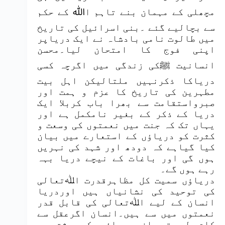
مچھلی کے مہمان بنے تاہم اﷲ کے حکم
سے بچالیے گئے ۔بنی اسرائیل کی تاریخ
میں طالوت نامی بادشاہ نے ایک دریاپر
اپنی فوج کا امتحان لیا۔محسن
انسانیت ﷺکی زندگی میں اگرچہ کسی
دریاکا ذکرنہیں ملتالیکن اہل بیت
مطہرین کی تاریخ کا عزم و ہمت اور
صبرواستقامت سے بھرا باب کربلا ایک
دریا کے ذکر کے بغیر نامکمل ہے اور
یہاں تک کہ جنت میں نعمتوں کی وسعت و
کثرت کو دریاؤں کے استعارے میں بیان
کیا گیاہے کہ دودھ اور شہد کی نہریں
ہوں گی اور باغات کے نیچے دریا بہہ
رہے ہوں گے۔
دریاؤں سمیت کل مظاہرقدرت اﷲتعالی
کی توحید کی نشانیاں ہیں اوردریا
انسان کے لیے اﷲتعالی کی قابل قدر
نعمتوں میں سے ہیں۔انسان اگرعقل سے
کام لے تو ان دریاؤں کی پشت پر