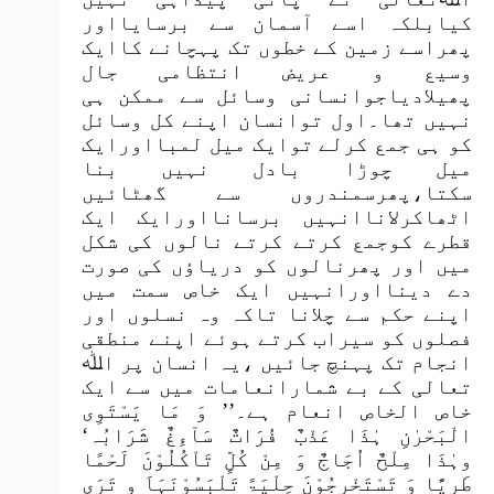
کیابلکہ اسے آسمان سے برسایااور
پھراسے زمین کے خطوں تک پہچانے کاایک
وسیع و عریض انتظامی جال
پھیلادیاجوانسانی وسائل سے ممکن ہی
نہیں تھا۔اول توانسان اپنے کل وسائل
کو ہی جمع کرلے توایک میل لمبااورایک
میل چوڑا بادل نہیں بنا
سکتا،پھرسمندروں سے گھٹائیں
اٹھاکرلاناانہیں برسانااورایک ایک
قطرے کوجمع کرتے کرتے نالوں کی شکل
میں اور پھرنالوں کو دریاؤں کی صورت
دے دینااورانہیں ایک خاص سمت میں
اپنے حکم سے چلانا تاکہ وہ نسلوں اور
فصلوں کو سیراب کرتے ہوئے اپنے منطقی
انجام تک پہنچ جائیں ،یہ انسان پر اﷲ
تعالی کے بے شمارانعامات میں سے ایک
خاص الخاص انعام ہے۔’’ وَ مَا یَسْتَوِی
الْبَحْرٰنِ ہٰذَا عَذْبٌ فُرَاتٌ سَآءِغٌ شَرَابُہ‘
وہٰذَا مِلْحٌ اُجَاجٌ وَ مِنْ کُلٍّ تَاْکُلُوْنَ لَحْمًا
طَرِیًّا وَ تَسْتَخْرِجُوْنَ حِلْیَۃً تَلْبَسُوْنَہَاَ و تَرَی