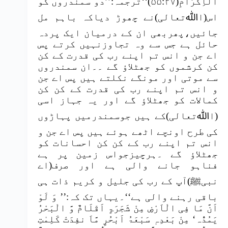
الْاِکْرَامِ(۵۵:۲۷)‘‘ترجمہ:’’دو سمندروں کو
اس(اﷲتعالی)نے چھوڑ دیاکہ باہم مل
جائیں،پھربھی ان کے درمیان ایک پردہ
حائل ہے جس سے وہ تجاوزنہیں کرتے پس
اے جن و انس تم اپنے رب کی قدرت کے کن
کن کرشموں کو جھٹلاؤ گے ۔۔ان سمندروں
سے موتی اور مونگے نکلتے ہیں پس اے جن
و انس تم اپنے رب کی قدرت کے کن کن
کمالات کو جھٹلاؤ گے اور یہ جہاز اسی
(اﷲتعالی)کے ہیں جوسمندرمیں پہاڑوں
کی طرح اونچے اٹھے ہوئے ہیں پس اے جن و
انس تم اپنے رب کے کن کن احسانات کو
جھٹلاؤ گے ۔ہرچیزجواس زمین پر ہے
فناہو جانے والی ہے اور صرف(اے
نبیﷺ)آپ کے رب کی جلیل و کریم ذات ہی
باقی رہنے والی ہے‘‘۔یہاں تک کہ:’’ وَ لَوْ
اَنَّ مَا فِی الْاَرْضِ مِنْ شَجَرَۃٍ اَقْلَامٌ وَّ الْبَحْرُ
یَمُدُّہ‘ مِنْ بَعْدِہٖ سَبْعَۃُ اَبْحُرٍ مَّاَ نفِدَتْ کَلِمٰتِ