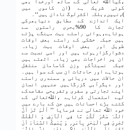
،کیااﷲ تعالی کے ساتھ اورخدا بھی
کوئی شریک ہے (ان کاموں میں
)،نہیں،بلکہ اکثرلوگ نادان ہیں‘‘۔
ایک اندازے کے مطابق دنیابھرکی
تجارت کا 90%بحری راستوں سے
ہوتاہے،ہوائی راستے بہت مہنگے پڑتے
ہیں جبکہ خشکی کے راستے بعض اوقات
طویل اور بعض اوقات بہت زیادہ
دشوارگزارہوتے ہیں اور اسی نسبت سے
ان پر اخراجات بھی زیادہ اٹھتے ہیں
جبکہ نسبتاََکم وزن کاسامان منتقل
ہوتاہے اور حادثات ان سب کے سوا ہیں۔
ان حالات میں دریائی و سمندری راستے
اور دیگرآبی گزرگاہیں جنہیں انسان
اپنے تجارتی و سفری وتفریحی مقاصدکے
لیے استعمال کرتاہے ،اﷲتعالی کے
کتنے بڑے احسانات ہیں جن کے بارے میں
خود اﷲ تعالی نے فرمایا ’’ اَلَمْ تَرَ اَنَّ
اللّٰہَ سَخَّرَ لَکُمْ مَّا فِی الْاَرْضِ وَ الْفُلْکَ
تَجْرِیْ فِی الْبَحْرِ بِاَمْرِہٖ وَ یُمْسِکُ السَّمَآءَ اَنْ
تَقَعَ عَلَی الْاَرْضِ اِلاَّ بِاِذْنِہٖ اِنَّ اللّٰہَ