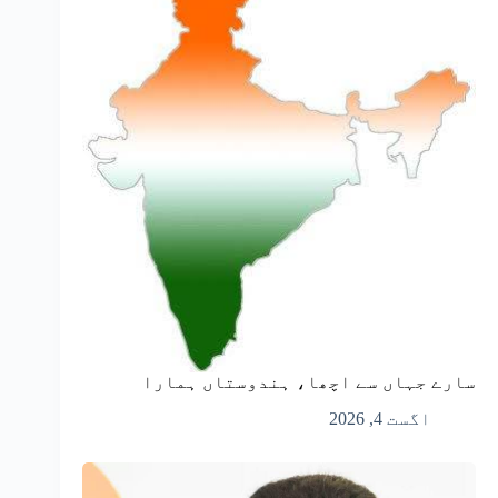
سارے جہاں سے اچھا، ہندوستاں ہمارا
اگست 4, 2026