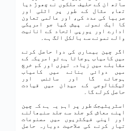
ساتھ ان کے حلیف ملکوں نے چھوڑ دیا
تھا، مثال کے طور پر اٹلی اور
صربیا کی مدد کی، اور عالمی تعاون
کا ایک نمونہ پیش کیا جو امریکی
ادارے اور یورپی اتحاد کے انانیت
والے نمونے سے بالکل الگ ہے۔
اگر چین بیماری کی دوا حاصل کرنے
میں کامیاب ہوجاتا ہے تو امریکہ کے
مقابلے میں زیادہ تیزی اور کم خرچ
میں دوائی بنانے میں کامیاب
ہوجائے گا اور سائنس اور
ٹیکنالوجی کے میدان میں قیادت
حاصل کرلے گا۔
اسٹریٹیجک طور پر اہم یہ ہے کہ چین
اپنے معاش کو جلد سے جلد سنبھالنے
اور اپنی فیکٹریوں میں مصنوعات
تیار کرنے کی صلاحیت دوبارہ حاصل