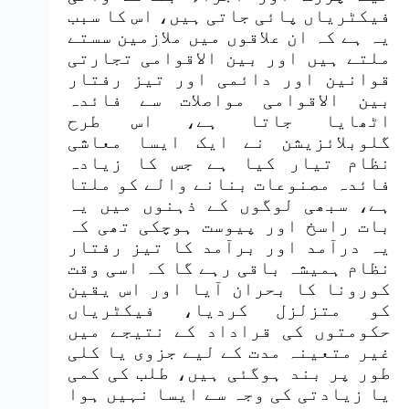
فیکٹریاں پائی جاتی ہیں، اس کا سبب
یہ ہے کہ ان علاقوں میں ملازمین سستے
ملتے ہیں اور بین الاقوامی تجارتی
قوانین اور دائمی اور تیز رفتار
بین الاقوامی مواصلات سے فائدہ
اٹھایا جاتا ہے، اس طرح
گلوبلائزیشن نے ایک ایسا معاشی
نظام تیار کیا ہے جس کا زیادہ
فائدہ مصنوعات بنانے والے کو ملتا
ہے، سبھی لوگوں کے ذہنوں میں یہ
بات راسخ اور پیوست ہوچکی تھی کہ
یہ درآمد اور برآمد کا تیز رفتار
نظام ہمیشہ باقی رہے گا کہ اسی وقت
کورونا کا بحران آیا اور اس یقین
کو متزلزل کردیا، فیکٹریاں
حکومتوں کی قراداد کے نتیجے میں
غیر متعینہ مدت کے لیے جزوی یا کلی
طور پر بند ہوگئی ہیں، طلب کی کمی
یا زیادتی کی وجہ سے ایسا نہیں ہوا