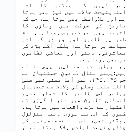
ہے، کیوں کہ جنگوں کا اثر
اسٹریٹیجک حالات میں تیز بھی ہوتا
ہے اور بلاواسطہ بھی ہوتا ہے، جب کہ
تاریخ کی حرکت میں وباؤں کا
اثرتدریجی اور دور رس ہوتا ہے، عام
طور پر طاعون اور وباؤں کا اثر
سیاست پر ہوتا ہے، بلکہ آگے بڑھ کر
معاشرتی، دینی اور معاشی نظاموں
پر بھی ہوتا ہے۔
ہم یہاں دو مثالیں پیش کرتے
ہیں:پہلی مثال طاعونِ جستنیان ہے
جو ۱۴۵۔۲۴۵ء میں آیا یعنی نبی صلی
اللہ علیہ وسلم کی ولادت سے تیس سال
پہلے، اس طاعون کا شمار قدیم
انسانی تاریخ میں اثر انگیزی کے
اعتبار سے بڑے واقعات میں ہوتا ہے،
کیوں کہ اس سے پوری دنیا متزلزل
ہوگئی تھی، اس سے قسطنطینیہ کی
چالیس فیصد آبادی ہلاک ہوگئی تھی،