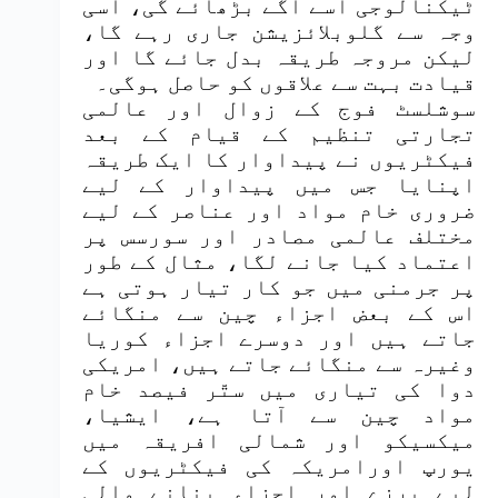
ٹیکنالوجی اسے آگے بڑھائے گی، اسی
وجہ سے گلوبلائزیشن جاری رہے گا،
لیکن مروجہ طریقہ بدل جائے گا اور
قیادت بہت سے علاقوں کو حاصل ہوگی۔
سوشلسٹ فوج کے زوال اور عالمی
تجارتی تنظیم کے قیام کے بعد
فیکٹریوں نے پیداوار کا ایک طریقہ
اپنایا جس میں پیداوار کے لیے
ضروری خام مواد اور عناصر کے لیے
مختلف عالمی مصادر اور سورسس پر
اعتماد کیا جانے لگا، مثال کے طور
پر جرمنی میں جو کار تیار ہوتی ہے
اس کے بعض اجزاء چین سے منگائے
جاتے ہیں اور دوسرے اجزاء کوریا
وغیرہ سے منگائے جاتے ہیں، امریکی
دوا کی تیاری میں ستّر فیصد خام
مواد چین سے آتا ہے، ایشیا،
میکسیکو اور شمالی افریقہ میں
یورپ اورامریکہ کی فیکٹریوں کے
لیے پرزے اور اجزاء بنانے والی