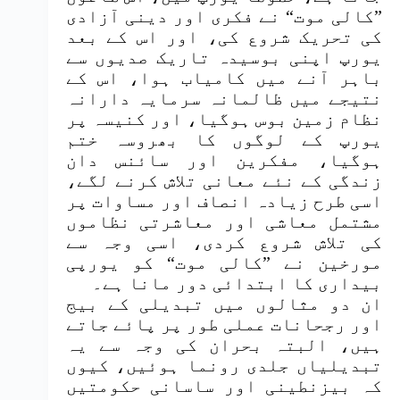
”کالی موت“ نے فکری اور دینی آزادی
کی تحریک شروع کی، اور اس کے بعد
یورپ اپنی بوسیدہ تاریک صدیوں سے
باہر آنے میں کامیاب ہوا، اس کے
نتیجے میں ظالمانہ سرمایہ دارانہ
نظام زمین بوس ہوگیا، اور کنیسہ پر
یورپ کے لوگوں کا بھروسہ ختم
ہوگیا، مفکرین اور سائنس دان
زندگی کے نئے معانی تلاش کرنے لگے،
اسی طرح زیادہ انصاف اور مساوات پر
مشتمل معاشی اور معاشرتی نظاموں
کی تلاش شروع کردی، اسی وجہ سے
مورخین نے ”کالی موت“ کو یورپی
بیداری کا ابتدائی دور مانا ہے۔
ان دو مثالوں میں تبدیلی کے بیج
اور رجحانات عملی طور پر پائے جاتے
ہیں، البتہ بحران کی وجہ سے یہ
تبدیلیاں جلدی رونما ہوئیں، کیوں
کہ بیزنطینی اور ساسانی حکومتیں