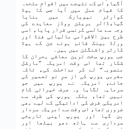
آگیا، اس کے نتیجے میں اقوامِ متحدہ
کا قیام عمل میں آیا جس کا ہیڈ
کوارٹر نیویارک میں بنایا
گیا،ڈالر بریٹن ووڈز معاہدے کی
وجہ سے عالمی کرنسی قرار پایا، اسی
طرح بین الاقوامی مالیاتی فنڈ اور
ورلڈ بینک قائم ہوئے جن کے ہیڈ
کارٹر واشنگٹن میں ہیں۔
جب یورپ سخت ترین معاشی بحران کا
شکار تھا اس وقت امریکہ ”مارشل
منصوبہ“ لے کر مداخلت کی، تاکہ
مغربی یورپ کی از سرِ نو تعمیر کی
جائے، امریکہ نے یورپ میں جو
سرمایہ لگایا وہ صرف خیراتی کام
نہیں تھا، بلکہ یورپ کی طرف سے
امریکی قرض کی ادائیگی کے لیے بھی
ضروری تھا، اس وقت سے امریکہ سردار
بن گیا اور یورپ اپنی تاریخی
سرداری سے ہاتھ دھو بیٹھا اور