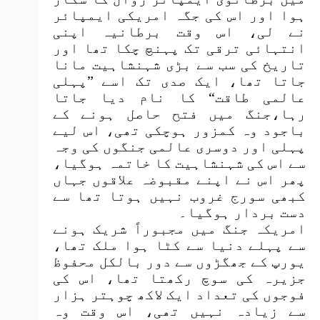
ہوا اور اس کی جگہ امریکی ایمپائر
نے لی، اس وقت برطانیہ اپنی
انتہائی ترقی تک پہنچ چکا تھا اور
تاریخ کی سب سے بڑی شہنشاہیت مانا
جاتا تھا، ایک صدی تک اسے ”پہلی
عالمی طاقت“ کا نام دیا جاتا
رہا،جنگ میں فتح حاصل ہونے کے
باجود وہ کمزور ہوچکی تھی، اس لیے
پہلی اور دوسری عالمی جنگوں کی وجہ
سے اس کی شہنشاہیت کا خاتمہ ہوگیا،
پھر اس نے اپنے مقبوضہ علاقوں جہاں
کبھی سورج غروب نہیں ہوتا تھا سے
دست بردار ہوگیا۔
امریکہ جنگ میں مجبوراً شریک ہونے
سے پہلے دنیا سے کٹا ہوا ملک تھا،
یورپ کے جھگڑوں سے دور بالکل محفوظ
جزیرہ کی سوچ رکھتا تھا، اس کی
فوجوں کی تعداد ایک لاکھ چوہتر ہزار
سے زیادہ نہیں تھی، اس وقت وہ