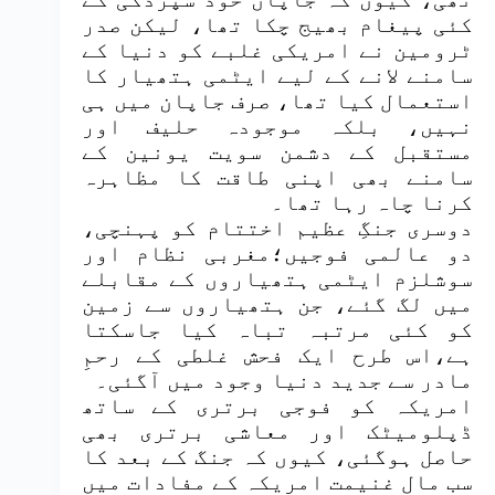
کئی پیغام بھیج چکا تھا، لیکن صدر
ٹرومین نے امریکی غلبے کو دنیا کے
سامنے لانے کے لیے ایٹمی ہتھیار کا
استعمال کیا تھا، صرف جاپان میں ہی
نہیں، بلکہ موجودہ حلیف اور
مستقبل کے دشمن سویت یونین کے
سامنے بھی اپنی طاقت کا مظاہرہ
کرنا چاہ رہا تھا۔
دوسری جنگِ عظیم اختتام کو پہنچی،
دو عالمی فوجیں؛مغربی نظام اور
سوشلزم ایٹمی ہتھیاروں کے مقابلے
میں لگ گئے، جن ہتھیاروں سے زمین
کو کئی مرتبہ تباہ کیا جاسکتا
ہے،اس طرح ایک فحش غلطی کے رحمِ
مادر سے جدید دنیا وجود میں آگئی۔
امریکہ کو فوجی برتری کے ساتھ
ڈپلومیٹک اور معاشی برتری بھی
حاصل ہوگئی، کیوں کہ جنگ کے بعد کا
سب مالِ غنیمت امریکہ کے مفادات میں