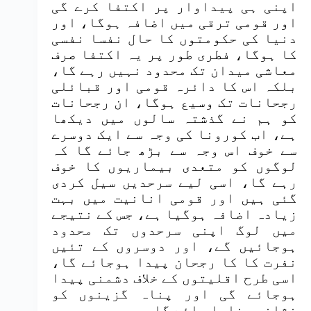
اپنی ہی پیداوار پر اکتفا کرے گی
اور قومی ترقی میں اضافہ ہوگا، اور
دنیا کی حکومتوں کا حال نفسا نفسی
کا ہوگا، فطری طور پر یہ اکتفا صرف
معاشی میدان تک محدود نہیں رہے گا،
بلکہ اس کا دائرہ قومی اور قبائلی
رجحانات تک وسیع ہوگا، ان رجحانات
کو ہم نے گذشتہ سالوں میں دیکھا
ہے، اب کورونا کی وجہ سے ایک دوسرے
سے خوف اس وجہ سے بڑھ جائے گا کہ
لوگوں کو متعدی بیماریوں کا خوف
رہے گا، اسی لیے سرحدیں سیل کردی
گئی ہیں اور قومی انانیت میں بہت
زیادہ اضافہ ہوگیا ہے، جس کے نتیجے
میں لوگ اپنی سرحدوں تک محدود
ہوجائیں گے، اور دوسروں کے تئیں
نفرت کا کا رجحان پیدا ہوجائے گا،
اسی طرح اقلیتوں کے خلاف دشمنی پیدا
ہوجائے گی اور پناہ گزینوں کو
نشانہ بنایا جائے گا۔