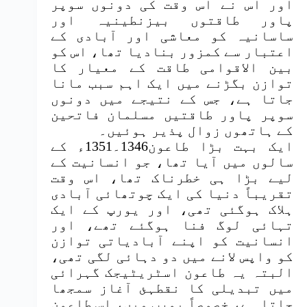
اور اس نے اس وقت کی دونوں سوپر
پاور طاقتوں بیزنطینیہ اور
ساسانیہ کو معاشی اور آبادی کے
اعتبار سے کمزور بنادیا تھا، اس کو
بین الاقوامی طاقت کے معیار کا
توازن بگڑنے میں ایک اہم سبب مانا
جاتا ہے، جس کے نتیجے میں دونوں
سوپر پاور طاقتیں مسلمان فاتحین
کے ہاتھوں زوال پذیر ہوئیں۔
ایک بہت بڑا طاعون1346۔1351ء کے
سالوں میں آیا تھا، جو انسانیت کے
لیے بڑا ہی خطرناک تھا، اس وقت
تقریباً دنیا کی ایک چوتھائی آبادی
ہلاک ہوگئی تھی، اور یورپ کے ایک
تہائی لوگ فنا ہوگئے تھے، اور
انسانیت کو اپنے آبادیاتی توازن
کو واپس لانے میں دو دہائی لگی تھی،
البتہ یہ طاعون اسٹریٹیجک گہرائی
میں تبدیلی کا نقطہئ آغاز سمجھا
جاتا ہے، خصوصاً یورپ میں، اس طاعون