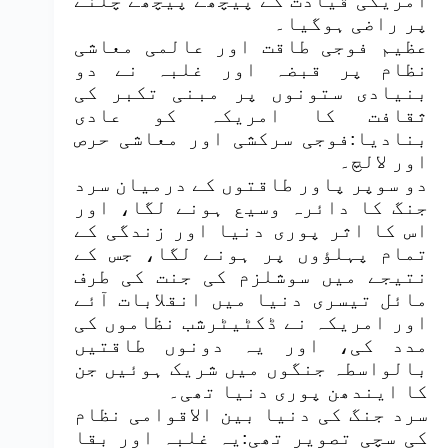
امریکی قیادت کے پیچھے پیچھے چلنے
پر راضی ہوگیا۔
عظیم فوجی طاقت اور عالمی معاشی
نظام پر قبضہ اور غلبہ نے دو
بنیادی ستونوں پر مبنی تکبر کی
ثقافت کا امریکہ کو عادی
بنادیا:فوجی سرکشی اور معاشی حرص
اور لالچ۔
دو سوپر پاور طاقتوں کے درمیان سرد
جنگ کا دائرہ وسیع ہونے لگا، اور
اس کا اثر پوری دنیا اور زندگی کے
تمام پہلؤوں پر ہونے لگا، جس کے
نتیجے میں سوشلزم کی جنت کی طرف
مائل تیسری دنیا میں انقلابات آئے
اور امریکہ نے ڈکٹیٹرشب نظاموں کی
مدد کی، اور یہ دونوں طاقتیں
بالواسطہ جنگوں میں شریک ہوئیں جن
کا ایندھن پوری دنیا تھی۔
سرد جنگ کی دنیا بین الاقوامی نظام
کی سچی تصویر تھی:یہ غلبہ اور بقا