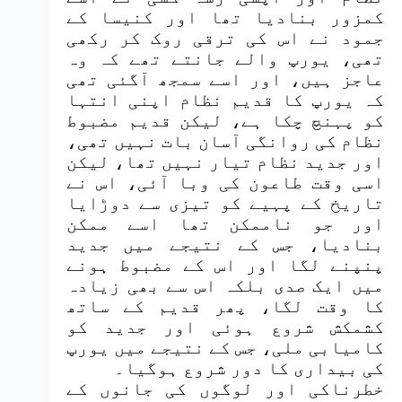
کمزور بنادیا تھا اور کنیسا کے
جمود نے اس کی ترقی روک کر رکھی
تھی، یورپ والے جانتے تھے کہ وہ
عاجز ہیں، اور اسے سمجھ آگئی تھی
کہ یورپ کا قدیم نظام اپنی انتہا
کو پہنچ چکا ہے، لیکن قدیم مضبوط
نظام کی روانگی آسان بات نہیں تھی،
اور جدید نظام تیار نہیں تھا، لیکن
اسی وقت طاعون کی وبا آئی، اس نے
تاریخ کے پہیے کو تیزی سے دوڑایا
اور جو ناممکن تھا اسے ممکن
بنادیا، جس کے نتیجے میں جدید
پنپنے لگا اور اس کے مضبوط ہونے
میں ایک صدی بلکہ اس سے بھی زیادہ
کا وقت لگا، پھر قدیم کے ساتھ
کشمکش شروع ہوئی اور جدید کو
کامیابی ملی، جس کے نتیجے میں یورپ
کی بیداری کا دور شروع ہوگیا۔
خطرناکی اور لوگوں کی جانوں کے