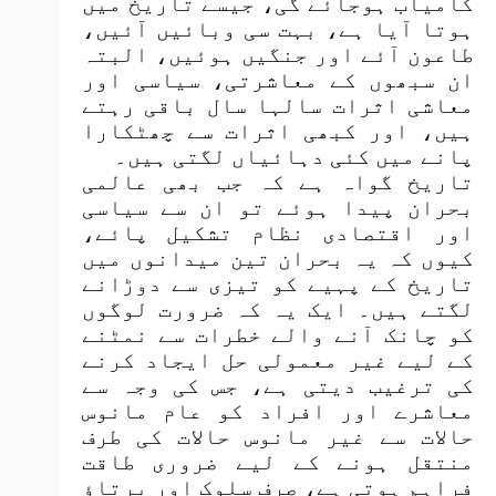
کامیاب ہوجائے گی، جیسے تاریخ میں
ہوتا آیا ہے، بہت سی وبائیں آئیں،
طاعون آئے اور جنگیں ہوئیں، البتہ
ان سبھوں کے معاشرتی، سیاسی اور
معاشی اثرات سالہا سال باقی رہتے
ہیں، اور کبھی اثرات سے چھٹکارا
پانے میں کئی دہائیاں لگتی ہیں۔
تاریخ گواہ ہے کہ جب بھی عالمی
بحران پیدا ہوئے تو ان سے سیاسی
اور اقتصادی نظام تشکیل پائے،
کیوں کہ یہ بحران تین میدانوں میں
تاریخ کے پہیے کو تیزی سے دوڑانے
لگتے ہیں۔ ایک یہ کہ ضرورت لوگوں
کو چانک آنے والے خطرات سے نمٹنے
کے لیے غیر معمولی حل ایجاد کرنے
کی ترغیب دیتی ہے، جس کی وجہ سے
معاشرے اور افراد کو عام مانوس
حالات سے غیر مانوس حالات کی طرف
منتقل ہونے کے لیے ضروری طاقت
فراہم ہوتی ہے، صرف سلوک اور برتاؤ