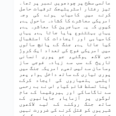
عالمی سطح پر چودھویں نمبر پر تھا۔
تیز رفتار اسٹریٹیجک ترقیات حاصل
کرنے میں کامیاب ہونے کی وجہ
امریکی معاشرے کا کشادہ ماحول ہے،
کیوں کہ یہ مہاجرین کا معاشرہ ہے،
یہاں بہتتنوع پایا جاتا ہے، یہاں
کامیابی اور ایجادات کا استقبال
کیا جاتا ہے، جنگ کے پانچ سالوں
میں امریکی فوج کی تعداد ایک کروڑ
دس لاکھ ہوگئی، جو پوری انسانی
تاریخ کے سب سے زیادہ فوجی ساز
وسامان سے لیس تھی، امریکہ جنگ میں
پوری تیاری کے ساتھ داخل ہوا، پھر
ایٹمی ہتھیاروں کی ایجاد کرکے
اپنا تسلط قائم کیا، اس نے بے رحمی
سے ناگاساکی اور ہیروشیما کے عام
لوگوں پر آزمایا، جاپانیوں کے
ساتھ جنگ روکنے کے لیے لاکھوں
شہریوں کو قتل کرنے کی ضرورت نہیں
تھی، کیوں کہ جاپان خود سپردگی کے