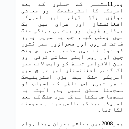
پھر11ستمبر کے حملوں کے بعد
امریکہ کا اسٹریٹیجک اور معاشی
توازن بگڑ گیا، اور امریکہ
افغانستان اور عراق میں ایک
بیکار، طویل اور بہت ہی مہنگی جنگ
میں پھنس گیا، جب یہ سوپر پاور
طاقت غاروں اور صحراؤوں میں بُتوں
کو دوڑانے میں مشغول تھی اس وقت
چین اور روس اپنی معاشی ترقی اور
بین الاقوامی تسلط کو واپس لانے میں
لگ گئے، افغانستان اور عراق میں
امریکی جنگ بہت بڑی اسٹریٹیجک
غلطی تھی، اس غلطی کے اسباب کو
سمجھنا ممکن نہیں ہے، البتہ یہ
سمجھا جاسکتا ہے کہ سرد جنگ کے بعد
امریکہ خود کو عالمی سردار سمجھنے
لگا تھا۔
پھر2008میں معاشی بحران پیدا ہوا،