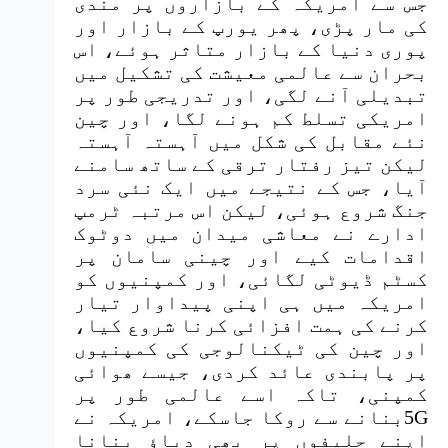
جس سے امریکہ کے بازاروں پر مندی
کی مار پڑی، پھر یورپ کے بازار اور
پوری دنیا کے بازار متاثر ہوئے، اس
بحران سے عالمی معیشت کی تشکیل میں
تبدیلی آنے لگی، اور تدریجی طور پر
امریکی تسلط کم ہونے لگا، اور چین
نئے مقابل کی شکل میں آہستہ آہستہ
لیکن تیز رفتار ترقی کے ساتھ سامنے
آیا، جس کے نتیجے میں ایک نئی سرد
جنگ شروع ہوئی، لیکن اس مرتبہ ٹرمپ
ادارے نے معاشی میدان میں دوٹوک
اقدامات کیے اور چینی سامان پر
کسٹم ڈیوٹی لگائی، اور کمپنیوں کو
امریکہ میں ہی اپنی پیداوار تیار
کرنے کی ہمت افزائی کرنا شروع کیا،
اور چین کی ٹیکنالوجی کی کمپنیوں
پر پابندی عائد کردی، جیسے ھوائی
کمپنی، تاکہ اسے عالمی طور پر
5Gبنانے سے روکا جاسکے، امریکہ نے
اپنے حلیفوں پر بھی دباؤ بنانا