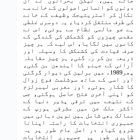
جاتے ہیں، لیکن بحرانوں نے ان
دونوں کو انسانی اصولوں کے خانے سے
نکال کر استریٹیجک وظیفے کے خانے
کی طرف منتقل کردیا، یہ دوسری غلطی
ہے جو عالمی نظام سے ہوئی، اس نے
مقدس چیزوں کو کشمکش کی گندگی کے
کاموں میں لگایا، اس لیے کہ ہر چیز
صرف قیادت کی کشمکش کا وسیلہ اور
ذریعہ بن کر رہ گئی، ہر چیز مقابلہ
آرائی کے جہنم کا ایندھن بن گئی،
پھر1989ء میں برلین کی دیوار گرگئی
اور اسی کے ساتھ سوشلسٹ فوج زوال
کا شکار ہوئی، اور مغربی لیبرلزم
کو اپنی آخری فتح حاصل ہوگئی، جس
کے نتیجے میں ترقی پذیر دنیا کے
اکثر ملک جن میں مشرقی یورپ کے
ممالک بھی شامل ہیں نویں دہائی میں
جمہوری انتخابات کا راستہ اپنانا
شروع کیا، در اصل عام طور پر یہ
ظاہری طور پر جمہوری انتخابات