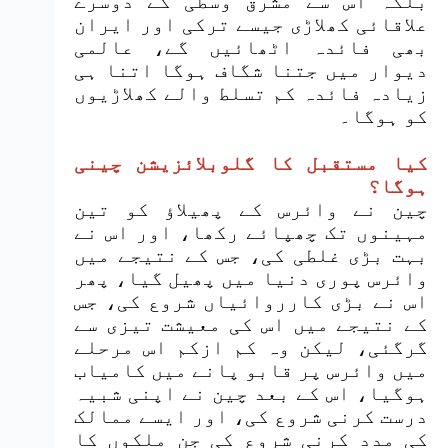
بلکہ اس سے مشرق وسطی کے دوسرے
علاقائی کھلاڑی جیسے ترکی اور ایران
بھی فائدہ اٹھائیں گے، عالمی
دیوار میں جتنا شگاف ہوگا اتنا ہی
زیادہ فائدہ کم تسلط والے کھلاڑیوں
کو ہوگا۔
کیا مستقبل کا گلوبلائزیشن چینی
ہوگا؟
چین نے وائرس کے پھیلاؤ کو تین
مہینوں تک چھپائے رکھا، اور اس نے
بہت بڑی غلطی کی، جس کے نتیجے میں
وائرس پوری دنیا میں پھیل گیا، پھر
اس نے بڑی کارروائیاں شروع کی، جس
کے نتیجے میں اس کی معیشت تیزی سے
گرگئی، لیکن وہ کم ازکم اس مرحلے
میں وائرس پر قابو پانے میں کامیاب
ہوگیا، اس کے بعد چین نے اپنی شبیہ
درست کرنی شروع کی، اور ایسے ممالک
کی مدد کرنی شروع کی جن ملکوں کا