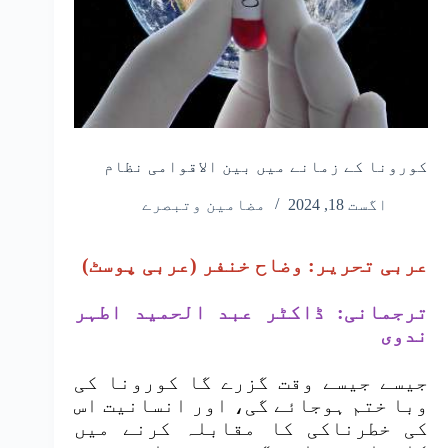
کورونا کے زمانے میں بین الاقوامی نظام
اگست 18, 2024
مضامین وتبصرے
عربی تحریر: وضاح خنفر (عربی پوسٹ)
ترجمانی: ڈاکٹر عبد الحمید اطہر
ندوی
جیسے جیسے وقت گزرے گا کورونا کی
وبا ختم ہوجائے گی، اور انسانیت اس
کی خطرناکی کا مقابلہ کرنے میں