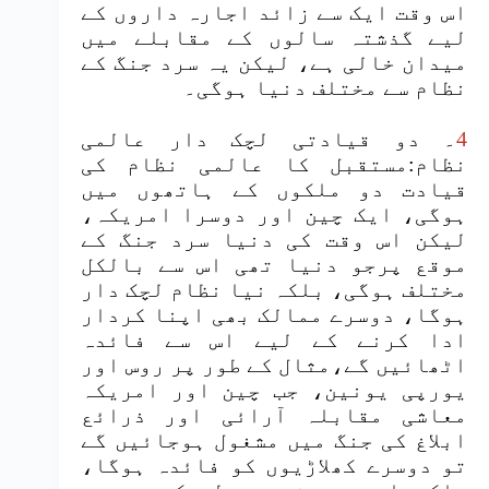
اس وقت ایک سے زائد اجارہ داروں کے
لیے گذشتہ سالوں کے مقابلے میں
میدان خالی ہے، لیکن یہ سرد جنگ کے
نظام سے مختلف دنیا ہوگی۔
4
۔ دو قیادتی لچک دار عالمی
نظام:مستقبل کا عالمی نظام کی
قیادت دو ملکوں کے ہاتھوں میں
ہوگی، ایک چین اور دوسرا امریکہ،
لیکن اس وقت کی دنیا سرد جنگ کے
موقع پرجو دنیا تھی اس سے بالکل
مختلف ہوگی، بلکہ نیا نظام لچک دار
ہوگا، دوسرے ممالک بھی اپنا کردار
ادا کرنے کے لیے اس سے فائدہ
اٹھائیں گے،مثال کے طور پر روس اور
یورپی یونین، جب چین اور امریکہ
معاشی مقابلہ آرائی اور ذرائع
ابلاغ کی جنگ میں مشغول ہوجائیں گے
تو دوسرے کھلاڑیوں کو فائدہ ہوگا،