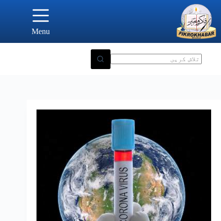
Ski
t
conten
Menu