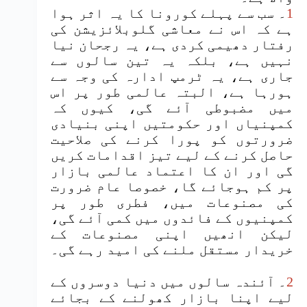
1
۔ سب سے پہلے کورونا کا یہ اثر ہوا
ہے کہ اس نے معاشی گلوبلائزیشن کی
رفتار دھیمی کردی ہے، یہ رجحان نیا
نہیں ہے، بلکہ یہ تین سالوں سے
جاری ہے، یہ ٹرمپ ادارہ کی وجہ سے
ہورہا ہے، البتہ عالمی طور پر اس
میں مضبوطی آئے گی، کیوں کہ
کمپنیاں اور حکومتیں اپنی بنیادی
ضرورتوں کو پورا کرنے کی صلاحیت
حاصل کرنے کے لیے تیز اقدامات کریں
گی اور ان کا اعتماد عالمی بازار
پر کم ہوجائے گا، خصوصا عام ضرورت
کی مصنوعات میں، فطری طور پر
کمپنیوں کے فائدوں میں کمی آئے گی،
لیکن انھیں اپنی مصنوعات کے
خریدار مستقل ملنے کی امید رہے گی۔
2
۔ آئندہ سالوں میں دنیا دوسروں کے
لیے اپنا بازار کھولنے کے بجائے