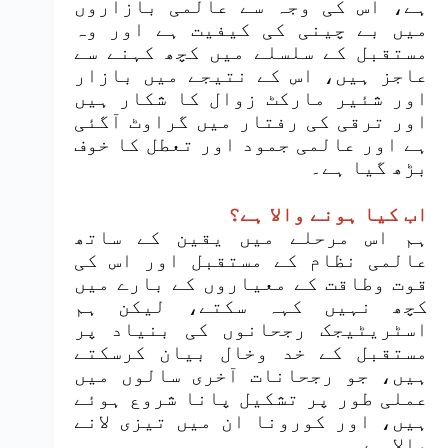
ہے، اس کی وجہ سے عالمی بازاروں
میں بے چینی کی کیفیت ہے اور وہ
مستقبل کے سلسلے میں کچھ کہنے سے
عاجز ہیں، اس کے نتیجے میں بازار
اور شئیر مارکٹ زوال کا شکار ہیں
اور ترقی کی رفتار میں گراوٹ آگئی
ہے اور عالمی جمود اور تعطل کا خوف
بڑھ گیا ہے۔
اب کیا ہونے والا ہے؟
ہم اس مرحلے میں یقین کے ساتھ
عالمی نظام کے مستقبل اور اس کی
قوت وطاقت کے معیاروں کے بارے میں
کچھ نہیں کہہ سکتے، لیکن ہم
اسٹریٹیجک رجحانوں کی بنیاد پر
مستقبل کے خد وخال بیان کرسکتے
ہیں، جو رجحانات آخری سالوں میں
عملی طور پر تشکیل پانا شروع ہوئے
ہیں، اور کورونا ان میں تیزی لانے
والا ہے۔