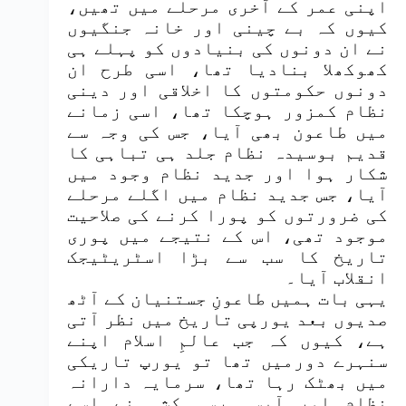
اپنی عمر کے آخری مرحلے میں تھیں،
کیوں کہ بے چینی اور خانہ جنگیوں
نے ان دونوں کی بنیادوں کو پہلے ہی
کھوکھلا بنادیا تھا، اسی طرح ان
دونوں حکومتوں کا اخلاقی اور دینی
نظام کمزور ہوچکا تھا، اسی زمانے
میں طاعون بھی آیا، جس کی وجہ سے
قدیم بوسیدہ نظام جلد ہی تباہی کا
شکار ہوا اور جدید نظام وجود میں
آیا، جس جدید نظام میں اگلے مرحلے
کی ضرورتوں کو پورا کرنے کی صلاحیت
موجود تھی، اس کے نتیجے میں پوری
تاریخ کا سب سے بڑا اسٹریٹیجک
انقلاب آیا۔
یہی بات ہمیں طاعونِ جستنیان کے آٹھ
صدیوں بعد یورپی تاریخ میں نظر آتی
ہے، کیوں کہ جب عالمِ اسلام اپنے
سنہرے دورمیں تھا تو یورپ تاریکی
میں بھٹک رہا تھا، سرمایہ دارانہ
نظام اور آپسی رسہ کشی نے اسے