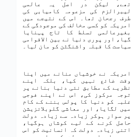
تھے، لیکن در اصل یہ عالمی
لیبرالزم کی مزعومہ کامیابی کی
طرف رجحان تھا۔ اس کے نتیجے میں
امریکہ کو کسی مخالف کی موجودگی کے
بغیرعالمی تسلط کا تاج پہنایا
گیا، اور پوری دنیا نے بین الاقوامی
سیاست کا قبلہ واشنگٹن کو مان لیا۔
امریکہ نے خوشیاں منانے میں اپنا
وقت ضائع نہیں کیا، بلکہ اپنے
نظریے کے مطابق نئی دنیا بنانے پر
توجہ مرکوز کی، اس نے اپنے فوجی
غلبہ کو دنیا کا پولس بننے کے کام
میں لگایا، اور معاشی گلوبلائزیشن
پر سوار ہوکر زیادہ سے زیادہ دولت
حاصل کرنے کے لیے کوشاں ہوگیا،
اتنی زیادہ دولت کہ انسانیت کو اس
سے پہلے ایسی دولت کے بارے میں