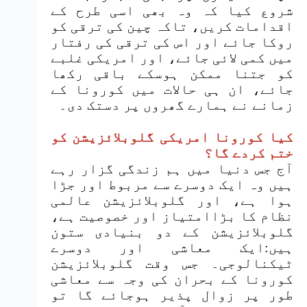
شروع کیا کہ وہ بھی اسی طرح کے
اقدامات کریں، تاکہ چین کی ترقی کو
روکا جائے اور اس کی ترقی کی رفتار
میں کمی لائی جائے، اور امریکی غلبے
کو جتنا ممکن ہوسکے باقی رکھا
جائے، ان ہی حالات میں کورونا کے
زمانے نے ہمارے گھروں پر دستک دی۔
کیا کورونا امریکی گلوبلائزیشن کو
ختم کردے گا؟
آج جس دنیا میں ہم زندگی گزار رہے
ہیں وہ ایک دوسرے سے مربوط اور جڑا
ہوا ہے، اور گلوبلائزیشن عالمی
نظام کا بڑاامتیاز اور خصوصیت ہے،
گلوبلائزیشن کے دو بنیادی ستون
ہیں:ایک معاشی اور دوسرے
ٹیکنالوجی۔ جس وقت گلوبلائزیشن
کورونا کے بحران کی وجہ سے معاشی
طور پر زوال پذیر ہوجائے گا تو