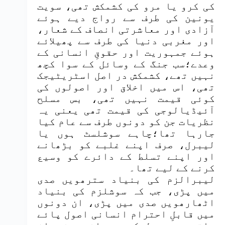
کی کرو یا مرو کی کشمکش تھی، سویت
یونین کی طرف سے رواج دیے ہوئے
آزادی اور معاشرتی انصاف کے شعار،
اور مغربی دنیا کی طرف سے پھیلائے
ہوئے جمہوریت اور حقوقِ انسانی کے
وعدے؛سب جنگ کے وسائل کے سوا کچھ
نہیں تھے، کشمکش در اصل اسٹریٹیجک
تھی، اس میں اخلاق اور اصولوں کی
کوئی قیمت نہیں تھی، بس مسلح
آئیڈیالوجی کی قیمت تھی یعنی یہ
نظریات جن کو دونوں طرف سے عام کیا
جارہا تھا؛چاہے سوشلسٹ ہوں یا
لیبرل، صرف اپنے غلبے کو بڑھانے
اور اپنے تسلط کے دائرے کو وسیع
کرنے کے لیے تھا۔
لیبرالزم کی بنیاد سترھویں صدی
میں پڑی، جب کہ سوشلزم کی بنیاد
اٹھارھویں صدی میں پڑی، ان دونوں
میں قابلِ احترام انسانی اصول پائے