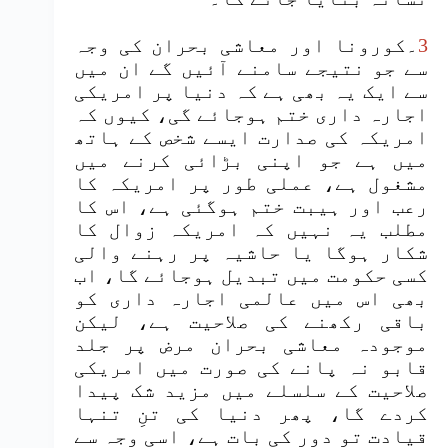
3
۔کورونا اور معاشی بحران کی وجہ
سے جو نتیجے سامنے آئیں گے ان میں
سے ایک یہ بھی ہے کہ دنیا پر امریکی
اجارہ داری ختم ہوجائے گی، کیوں کہ
امریکہ کی صدارت ایسے شخص کے ہاتھ
میں ہے جو اپنی بڑائی کرنے میں
مشغول ہے، عملی طور پر امریکہ کا
رعب اور ہیبت ختم ہوگئی ہے، اس کا
مطلب یہ نہیں کہ امریکہ زوال کا
شکار ہوگا یا حاشیہ پر رہنے والی
کسی حکومت میں تبدیل ہوجائے گا، اب
بھی اس میں عالمی اجارہ داری کو
باقی رکھنے کی صلاحیت ہے، لیکن
موجودہ معاشی بحران مرض پر جلد
قابو نہ پانے کی صورت میں امریکی
صلاحیت کے سلسلے میں مزید شک پیدا
کردے گا، پھر دنیا کی تنِ تنہا
قیادت تو دور کی بات ہے، اسی وجہ سے