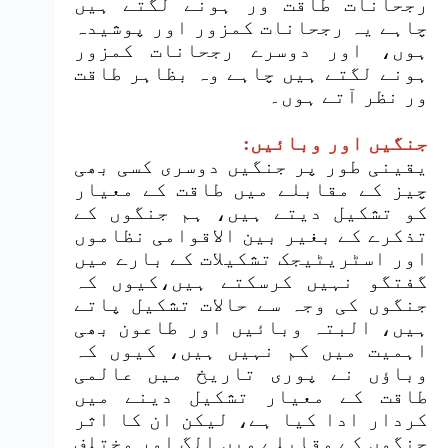
رجحانات طاقت ور ہونے لگتے ہیں
چاہے یہ رجحانات کمزور اور پوشیدہ
ہوں، اور دوسرے رجحانات کمزور
ہونے لگتے ہیں چاہے وہ بظاہر طاقت
ور نظر آتے ہوں۔
جنگیں اور وبائیں:
یقینی طور پر جنگیں دوسری کسی بھی
چیز کے مقابلے میں طاقت کے معیار
کو تشکیل دیتے ہیں، ہم جنگوں کے
تذکرے کے بغیر بین الاقوامی نظاموں
اور اسٹریٹیجک تشکیلات کے بارے میں
گفتگو نہیں کرسکتے ہیں،کیوں کہ
جنگوں کی وجہ سے حالات تشکیل پاتے
ہیں، البتہ وبائیں اور طاعون بھی
اہمیت میں کم نہیں ہیں، کیوں کہ
وباؤں نے پوری تاریخ میں عالمی
طاقت کے معیار تشکیل دینے میں
کردار ادا کیا ہے، لیکن ان کا اثر
جنگوں کے مقابلے میں الگ اور مختلف