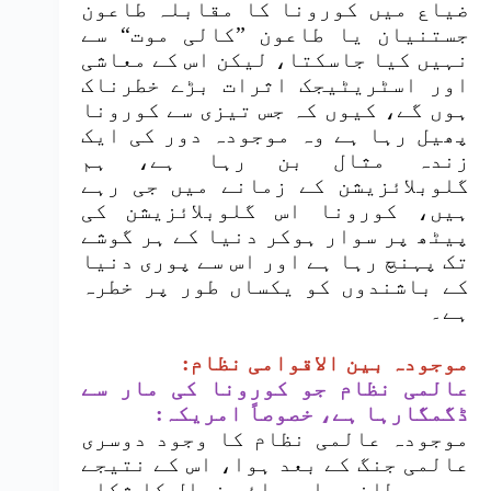
ضیاع میں کورونا کا مقابلہ طاعون
جستنیان یا طاعون ”کالی موت“ سے
نہیں کیا جاسکتا، لیکن اس کے معاشی
اور اسٹریٹیجک اثرات بڑے خطرناک
ہوں گے، کیوں کہ جس تیزی سے کورونا
پھیل رہا ہے وہ موجودہ دور کی ایک
زندہ مثال بن رہا ہے، ہم
گلوبلائزیشن کے زمانے میں جی رہے
ہیں، کورونا اس گلوبلائزیشن کی
پیٹھ پر سوار ہوکر دنیا کے ہر گوشے
تک پہنچ رہا ہے اور اس سے پوری دنیا
کے باشندوں کو یکساں طور پر خطرہ
ہے۔
موجودہ بین الاقوامی نظام:
عالمی نظام جو کورونا کی مار سے
ڈگمگارہا ہے، خصوصاً امریکہ:
موجودہ عالمی نظام کا وجود دوسری
عالمی جنگ کے بعد ہوا، اس کے نتیجے
میں برطانوی ایمپائر زوال کا شکار