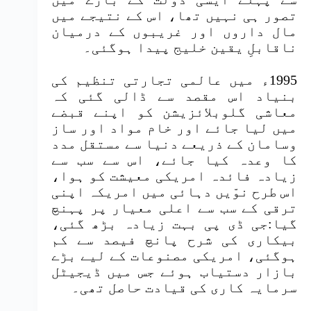
تصور ہی نہیں تھا، اس کے نتیجے میں
مال داروں اور غریبوں کے درمیان
ناقابلِ یقین خلیج پیدا ہوگئی۔
1995ء میں عالمی تجارتی تنظیم کی
بنیاد اس مقصد سے ڈالی گئی کہ
معاشی گلوبلائزیشن کو اپنے قبضے
میں لیا جائے اور خام مواد اور ساز
وسامان کے ذریعے دنیا سے مستقل مدد
کا وعدہ کیا جائے، اس سے سب سے
زیادہ فائدہ امریکی معیشت کو ہوا،
اس طرح نوّیں دہائی میں امریکہ اپنی
ترقی کے سب سے اعلی معیار پر پہنچ
گیا:جی ڈی پی بہت زیادہ بڑھ گئی،
بیکاری کی شرح پانچ فیصد سے کم
ہوگئی، امریکی مصنوعات کے لیے بڑے
بازار دستیاب ہوئے جس میں ڈیجیٹل
سرمایہ کاری کی قیادت حاصل تھی۔