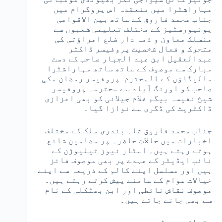
مہاراشٹرا میں منعقدہ اس پروگرام میں
جناب محمد فاروق کے ساتھ بین الاقوامی
یونیورسٹیز کے مختلف تعلیمی شعبوں سے
منسلک معاون و ذمہ دار ضلع امراؤتی کی
متحرک و فعال شخصیت پروفیسر ڈاکٹر
عبدالعقیل ابن عبد الجبار صاحب کے دست
مبارک سے موصوف کے ساتھ ساتھ مہاراشٹرا
مالیگاؤں کے المحترم پروفیسر رمضان مکی
صاحب کو اورنگ آباد سے محترمہ پروفیسر
شیخ نفیسہ بیگم غلام جیلانی کو بھی اعزازی
ڈاکٹریٹ کی ڈگری سے نوازا گیا۔
جناب محمد فاروق شاہ بندری ملک کے مختلف
اخبارات میں حالاتِ حاضرہ پر مضامین شائع
ہوتے رہتے ہیں۔ اسٹار نیوز ٹیلیوژن کے
نائب ایڈیٹر کے عہدے پر بھی موصوف فائز
ہیں اور مسلسل اپنے کالم کے ذریعہ سے اپنے
خیالات عوام کے سامنے پیش کرتے رہتے ہیں۔
موصوف نقاش نائطی اور ابن بھٹکلی کے نام
سے بھی جانے جاتے ہیں۔
متعلقہ پوسٹس