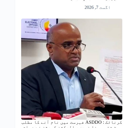
اگست 7, 2026
کرناٹک : ASDDO فہرست میں نام آنے کا مطلب
ووٹ ختم ہونا نہیں، الیکشن کمیشن نے عوام