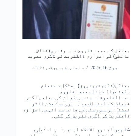
بھٹکل کے محمد فاروق شاہ بندری (نقاش
نائطی) کو اعزازی ڈاکٹریٹ کی ڈگری تفویض
جون 16, 2025
ساحلی خبریں/کرناٹک
بھٹکل(فکروخبرنیوز) بھٹکل سے تعلق
رکھنےوالے جناب محمد فاروق
عبدالقادرشاہ بندری کو ان کی عوامی آگہی
خدمات کے اعتراف میں ہارویسٹ مشن انٹر
نیشنل یونیورسٹی کی جانب سے انہیں اعزازی
ڈاکٹریٹ کی ڈگری تفویض کی گئی۔
14 جون کو نور الاسلام اردو ہائی اسکول و
جونیر کالج شیواجی نگر بھیونڈی مومبائی