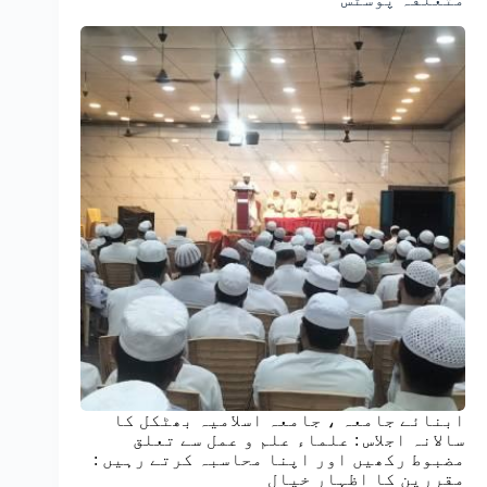
ابنائے جامعہ ، جامعہ اسلامیہ بھٹکل کا
سالانہ اجلاس : علماء علم و عمل سے تعلق
مضبوط رکھیں اور اپنا محاسبہ کرتے رہیں :
مقررین کا اظہارِ خیال