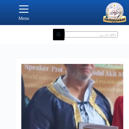
Ski
t
conten
Menu