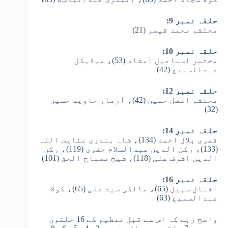
حلقہ نمبر 9:
محتشم محمد قیصر (21)
حلقہ نمبر 10:
مختصر اسماعیل امشاد (53)، میڈیکل
عبدالسمیع (42)
حلقہ نمبر 12:
محتشم افضل حسین (42)، آرمار جاوید حسین
(32)
حلقہ نمبر 14:
قمری بلال احمد (134)، شاہ بندری عنایت اللہ
(133)، رکن الدین عبدالسلام جفری (119)، رکن
الدین اشرف علی (118)، شیخ مصباح الحق (101)
حلقہ نمبر 16:
اقبال سہیل (65)، مالکی سید علی (65)، کولا
عبدالسمیع (63)
واضح رہے کہ اس سے قبل تنظیم کے 16 حلقوں