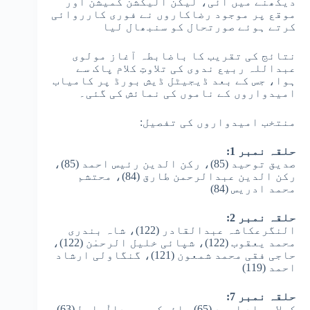
دیکھنے میں آئی، لیکن الیکشن کمیشن اور
موقع پر موجود رضاکاروں نے فوری کارروائی
کرتے ہوئے صورتحال کو سنبھال لیا
نتائج کی تقریب کا باضابطہ آغاز مولوی
عبداللہ ربیع ندوی کی تلاوتِ کلام پاک سے
ہوا، جس کے بعد ڈیجیٹل ڈیش بورڈ پر کامیاب
امیدواروں کے ناموں کی نمائش کی گئی۔
منتخب امیدواروں کی تفصیل:
حلقہ نمبر 1:
صدیق توحید (85)، رکن الدین رئیس احمد (85)،
رکن الدین عبدالرحمن طارق (84)، محتشم
محمد ادریس (84)
حلقہ نمبر 2:
النگرعکاشہ عبدالقادر (122)، شاہ بندری
محمد یعقوب (122)، شپائی خلیل الرحمٰن (122)،
حاجی فقی محمد شمعون (121)، گنگاولی ارشاد
احمد (119)
حلقہ نمبر 7:
کولا سجاد احمد (65)، ائیکری عبدالْباسط (63)