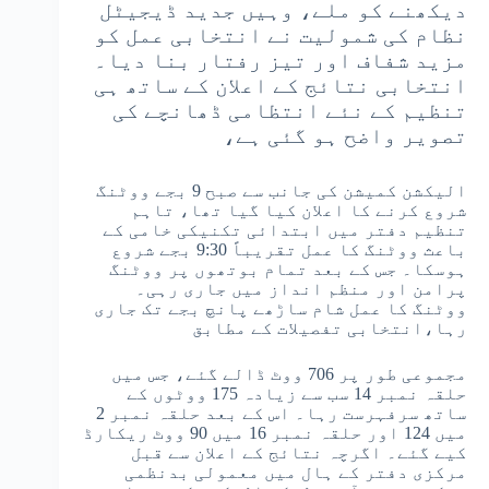
دیکھنے کو ملے، وہیں جدید ڈیجیٹل
نظام کی شمولیت نے انتخابی عمل کو
مزید شفاف اور تیز رفتار بنا دیا۔
انتخابی نتائج کے اعلان کے ساتھ ہی
تنظیم کے نئے انتظامی ڈھانچے کی
تصویر واضح ہو گئی ہے،
الیکشن کمیشن کی جانب سے صبح 9 بجے ووٹنگ
شروع کرنے کا اعلان کیا گیا تھا، تاہم
تنظیم دفتر میں ابتدائی تکنیکی خامی کے
باعث ووٹنگ کا عمل تقریباً 9:30 بجے شروع
ہوسکا۔ جس کے بعد تمام بوتھوں پر ووٹنگ
پرامن اور منظم انداز میں جاری رہی۔
ووٹنگ کا عمل شام ساڑھے پانچ بجے تک جاری
رہا،انتخابی تفصیلات کے مطابق
مجموعی طور پر 706 ووٹ ڈالے گئے، جس میں
حلقہ نمبر 14 سب سے زیادہ 175 ووٹوں کے
ساتھ سرفہرست رہا۔ اس کے بعد حلقہ نمبر 2
میں 124 اور حلقہ نمبر 16 میں 90 ووٹ ریکارڈ
کیے گئے۔ اگرچہ نتائج کے اعلان سے قبل
مرکزی دفتر کے ہال میں معمولی بدنظمی