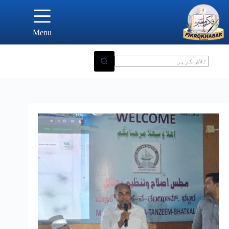
Ski
t
conten
Menu