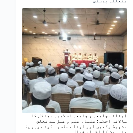
متعلقہ پوسٹس
ابنائے جامعہ ، جامعہ اسلامیہ بھٹکل کا
سالانہ اجلاس : علماء علم و عمل سے تعلق
مضبوط رکھیں اور اپنا محاسبہ کرتے رہیں :
مقررین کا اظہارِ خیال