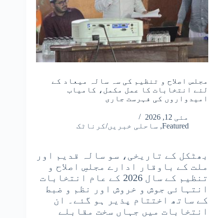
مجلس اصلاح و تنظیم کی سہ سالہ میعاد کے
لئے انتخابات کا عمل مکمل، کامیاب
امیدواروں کی فہرست جاری
مئی 12, 2026
Featured
,
ساحلی خبریں/کرناٹک
بھٹکل کے تاریخی، سو سالہ قدیم اور
ملت کے باوقار ادارے مجلسِ اصلاح و
تنظیم کے سال 2026 کے عام انتخابات
انتہائی جوش و خروش اور نظم و ضبط
کے ساتھ اختتام پذیر ہو گئے۔ ان
انتخابات میں جہاں سخت مقابلے