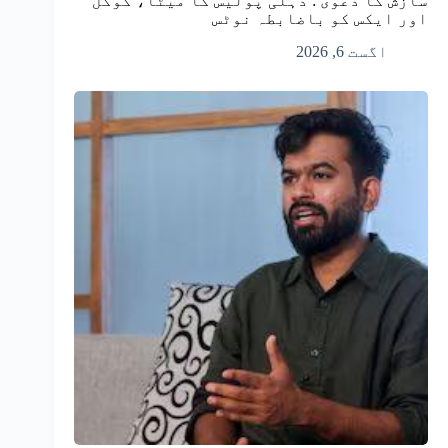
سازش کا دعوی : دہلی پولیس کا میٹا، گوگل
اور ایکس کو باضابطہ نوٹس
اگست 6, 2026