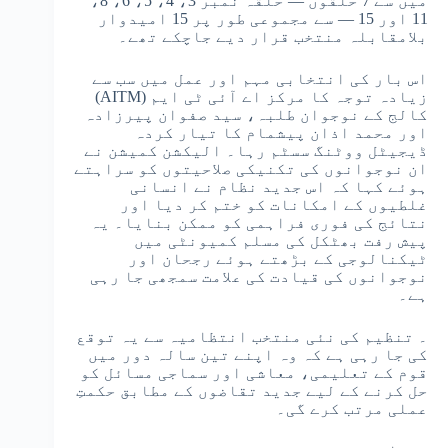
میں سے 7 حلقوں — حلقہ نمبر 3، 4، 5، 6، 8،
11 اور 15 — سے مجموعی طور پر 15 امیدوار
بلامقابلہ منتخب قرار دیے جاچکے تھے۔
اس بار کی انتخابی مہم اور عمل میں سب سے
زیادہ توجہ کا مرکز اے آئی ٹی ایم (AITM)
کالج کے نوجوان طلبہ، سید صفوان پیرزادہ
اور محمد اذان پیشمام کا تیار کردہ
ڈیجیٹل ووٹنگ سسٹم رہا۔ الیکشن کمیشن نے
ان نوجوانوں کی تکنیکی صلاحیتوں کو سراہتے
ہوئے کہا کہ اس جدید نظام نے انسانی
غلطیوں کے امکانات کو ختم کر دیا اور
نتائج کی فوری فراہمی کو ممکن بنایا۔ یہ
پیش رفت بھٹکل کی مسلم کمیونٹی میں
ٹیکنالوجی کے بڑھتے ہوئے رجحان اور
نوجوانوں کی قیادت کی علامت سمجھی جا رہی
ہے۔
۔ تنظیم کی نئی منتخب انتظامیہ سے یہ توقع
کی جا رہی ہے کہ وہ اپنے تین سالہ دور میں
قوم کے تعلیمی، معاشی اور سماجی مسائل کو
حل کرنے کے لیے جدید تقاضوں کے مطابق حکمتِ
عملی مرتب کرے گی۔