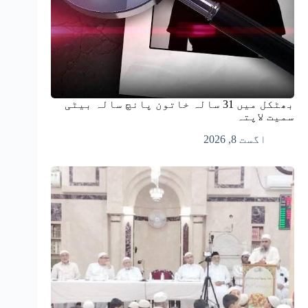
بھٹکل میں 31 سالہ خاتون پانچ سالہ بیٹی
سمیت لاپتہ
اگست 8, 2026