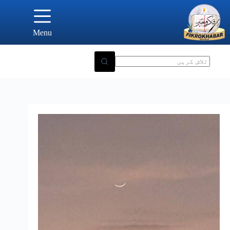
Ski
t
conten
Menu