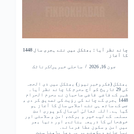
چاند نظر آیا : بھٹکل میں نئے ہجری سال 1448
کا آغاز
جون 16, 2026
ساحلی خبریں/کرناٹک
بھٹکل (فکروخبرنیوز) بھٹکل میں ذی الحجہ 
کی 29 تاریخ کو آج محرم کا چاند نظر آیا۔ 
شہر کے قاضی  قاضی صاحبان نے محرم الحرام 
1448 ہجری کے چاند کی رؤیت کی تصدیق کر دی ، 
جس کے ساتھ ہی نئے اسلامی سال کا آغاز ہو 
گیا ہے۔اللہ تعالیٰ اس سال کو پوری امتِ 
مسلمہ کے لیے خیر و برکت، امن و سلامتی اور 
خوشحالی کا ذریعہ بنائے، اور دنیا بھر 
میں امن و سکون عطا فرمائے۔
نیا چاند دیکھنے پر یہ دعا پڑھنا سنت