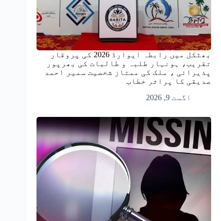
بھٹکل میں رابطہ ایوارڈ 2026 کی پروقار
تقریب، ہونہار طلبہ و طالبات کی بھرپور
پذیرائی ، ملک کی ممتاز شخصیت سمیر احمد
صدیقی کا پراثر خطاب
اگست 9, 2026