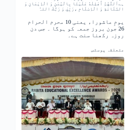
ہےاَللّٰهُمَّ أَهْلِلْهُ عَلَيْنَا بِالْیُمْنِ وَ الْاِيْمَانِ وَ
السَّلَامَةِ وَ الْاِسْلَامِ ،رَبِّيْ وَ رَبُّكَ اللہُ
یومِ عاشوراء یعنی 10 محرم الحرام
26 جون بروز جمعہ کو ہوگا ۔ جس دن
روزہ رکھنا سنت ہے۔
متعلقہ پوسٹس