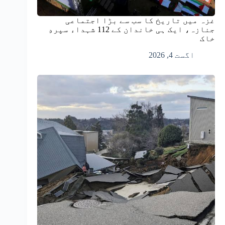
غزہ میں تاریخ کا سب سے بڑا اجتماعی
جنازہ، ایک ہی خاندان کے 112 شہداء سپردِ
خاک
اگست 4, 2026