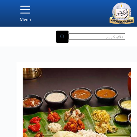
Ski
t
conten
Menu