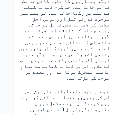
دیگر بیماریوں کا خطرہ کافی حد تک
کم ہو جاتا ہے۔ جب گرم کھانا کیلے
کے پتے پر رکھا جاتا ہے، تو پتے میں
موجود قدرتی تیل اور مومی اجزا
پگھل کر کھانے میں شامل ہو جاتے
ہیں، جو اس کے ذائقے اور خوشبو کو
لاجواب بناتے ہیں اور اس کے ساتھ
ساتھ اس کی غذائی افادیت میں بھی
اضافہ کرتے ہیں کیونکہ ان پتوں میں
وٹامن اے، وٹامن سی اور دیگر مفید
اینٹی آکسیڈنٹس پائے جاتے ہیں۔ اس
کے علاوہ اس پر کھانا کھانے سے نظامِ
ہاضمہ متحرک ہوتا ہے اور معدے پر
بوجھ کم پڑتا ہے۔
دوسری طرف ماحولیاتی ماہرین بھی
اس کی بھرپور حوصلہ افزائی کر رہے
ہیں کیونکہ یہ پتے مکمل طور پر
بائیو ڈیگریڈیبل (قدرتی طور پر