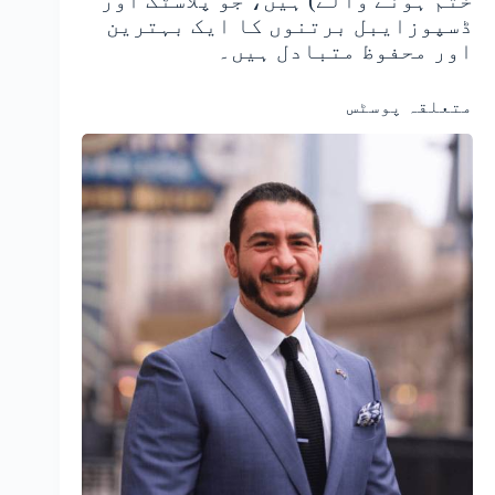
ختم ہونے والے) ہیں، جو پلاسٹک اور
ڈسپوزایبل برتنوں کا ایک بہترین
اور محفوظ متبادل ہیں۔
متعلقہ پوسٹس