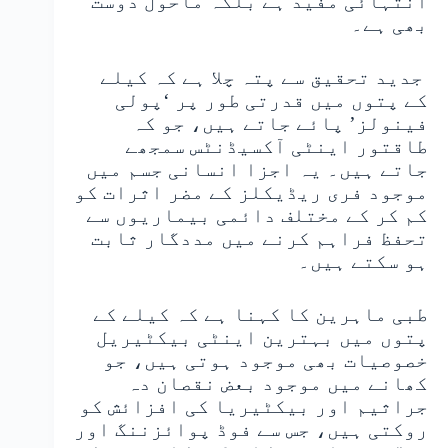
انتہائی مفید ہے بلکہ ماحول دوست
بھی ہے۔
جدید تحقیق سے پتہ چلا ہے کہ کیلے
کے پتوں میں قدرتی طور پر ‘پولی
فینولز’ پائے جاتے ہیں، جو کہ
طاقتور اینٹی آکسیڈنٹس سمجھے
جاتے ہیں۔ یہ اجزا انسانی جسم میں
موجود فری ریڈیکلز کے مضر اثرات کو
کم کر کے مختلف دائمی بیماریوں سے
تحفظ فراہم کرنے میں مددگار ثابت
ہو سکتے ہیں۔
طبی ماہرین کا کہنا ہے کہ کیلے کے
پتوں میں بہترین اینٹی بیکٹیریل
خصوصیات بھی موجود ہوتی ہیں، جو
کھانے میں موجود بعض نقصان دہ
جراثیم اور بیکٹیریا کی افزائش کو
روکتی ہیں، جس سے فوڈ پوائزننگ اور