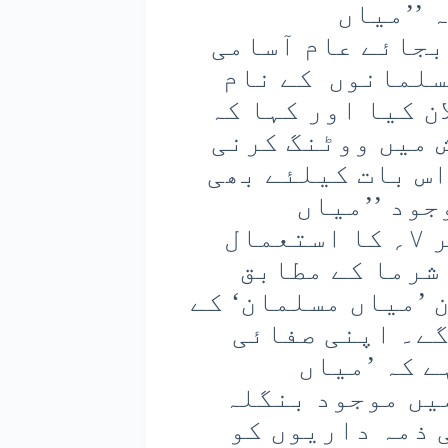
 ’’میاں
 بجائے عام آسامی
سلمانوں کے نام
ن کیا اور کہا کہ
 میں ووٹنگ کرنی
س بات کیلئے بھی
جود ’’میاں
مسلمان‘‘ کے نام کو فارم نمبر ۷؍ کا استعمال
شرما کے مطابق
 ’میاں مسلمان‘ کے
یں گے۔ اپنی صفائی
ے کہ ’میاں
یں موجود بنگلہ
 ذمہ داریوں کو