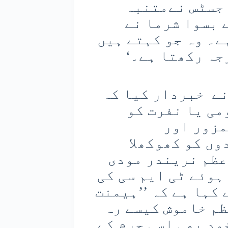
 جسٹس نےمتنبہ
 بسوا شرما نے
ے۔ وہ جو کہتے ہیں
جہ رکھتا ہے۔‘
نے خبردار کیا کہ
می یا نفرت کو
مزور اور
ں کو کھوکھلا
عظم نریندر مودی
ہوئے ٹی ایم سی کی
کہا ہے کہ ’’ہیمنت
ظم خاموش کیسے رہ
ود بھی اسی جرم کے