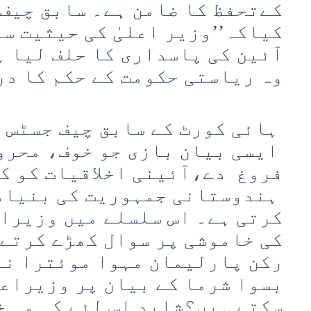
کےتحفظ کا ضامن ہے۔ سابق چیف
کیاکہ’’وزیر اعلیٰ کی حیثیت سے
آئین کی پاسداری کا حلف لیا ہ
وہ ریاستی حکومت کے حکم کا در
ہائی کورٹ کے سابق چیف جسٹس 
ایسی بیان بازی جو خوف، محرو
فروغ دے،آئینی اخلاقیات کو ک
ہندوستانی جمہوریت کی بنیادو
کرتی ہے۔ اس سلسلے میں وزیرا
کی خاموشی پر سوال کھڑے کرتے 
رکن پارلیمان مہوا موئترا نے 
بسوا شرما کے بیان پر وزیراع
سکتے ہیں؟شاید اس لئے کہ وہ خ