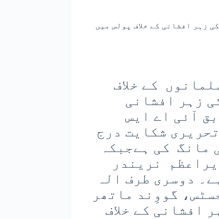
ی زہر افشانی کے خلاف پولس میں
ھر مسلمانوں کے خلاف
ی زہر افشانی
ق آئی اے ایس
تحریری شکایت درج
 مانگ کی ہےجبکہ
یراعظم نریندر
ے۔ دوسری طرف الہ
سٹس، گووِند ماتھر
 افشانی کے خلاف