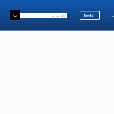
ار
English