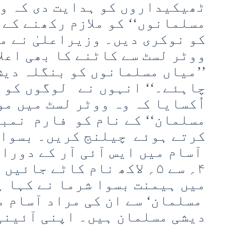
ٹھیکیداروں کو ہدایت دی کہ وہ
مسلمانوں‘‘ کو ملازم رکھنے کے
کو نوکری دیں۔ وزیراعلیٰ نے م
ووٹر لسٹ سے کاٹنے کا بھی اعلا
’’میاں مسلمانوں کو بنگلہ دیش
چاہئے۔‘‘ انہوں نے لوگوں کو ا
اُکسایا کہ وہ ووٹر لسٹ میں مو
کرتے ہوئے چیلنج کریں۔ بسوا 
آسام میں ایس آئی آر کے دوران
۴؍ سے ۵؍ لاکھ نام کاٹے جائ
میں ہیمنت بسوا شرما نے کہا ہ
مسلمان‘ سے ان کی مراد آسام م
دیشی مسلمان ہیں۔ اپنی آئینی