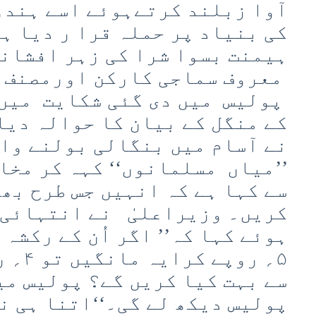
آوا زبلند کرتےہوئے اسے ہند
کی بنیاد پر حملہ قرا ر دیا ہ
ہیمنت بسوا شرا کی زہر افشان
معروف سماجی کارکن اورمصنف ہ
پولیس میں دی گئی شکایت میں
کے منگل کے بیان کا حوالہ دیا
نے آسام میں بنگالی بولنے وا
’’میاں مسلمانوں‘‘ کہہ کر مخا
سے کہا ہے کہ انہیں جس طرح بھ
کریں۔ وزیراعلیٰ نے انتہائی 
ہوئے کہا کہ’’ اگر اُن کے رکشہ
۵؍ روپ
سے بہت کیا کریں گے؟ پولیس می
پولیس دیکھ لے گی۔‘‘اتنا ہی ن