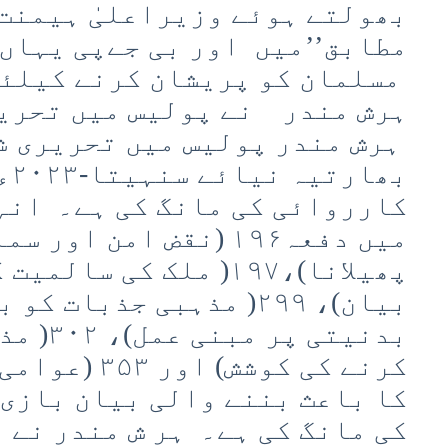
بھولتے ہوئے وزیراعلیٰ ہیمنت
مطابق’’میں اور بی جےپی یہاں
مسلمان کو پریشان کرنے کیلئے
ہرش مندر نے پولیس میں تحریر
ہرش مندر پولیس میں تحریری ش
بھا
کارروائی کی مانگ کی ہے۔ انہ
میں دفعہ۱۹۶ (نقض امن او
پھیلانا)،۱۹۷( ملک کی س
بیان)، ۲۹۹( مذہبی جذبات
بدنیتی پ
کرنے کی کوشش)
کا باعث بننے والی بیان بازی 
کی مانگ کی ہے۔ ہر ش مندر نے 