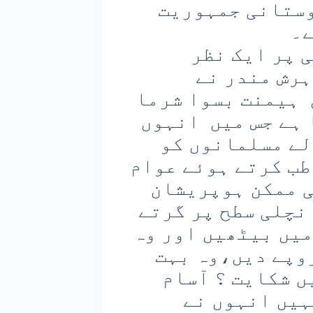
وستانی جمہوریت
ے۔
ی پر ایک نظر
رش مندر نے
 ہیمنت بسوا شرما
 ہے جس میں انہوں
لے مسلمانوں کو
طب کرتے ہوئے عوام
ی ممکن ہوپریشان
نچلی سطح پر گرتے
 میں بیٹھیں اور وہ
ے کرایہ مانگیں تو ۴؍ روپے دیں،وہ بہت
ں شکایت ؟ آسام
ہیں انہوں نے