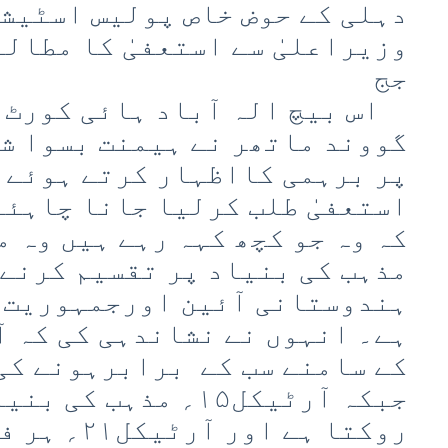
دہلی کے حوض خاص پولیس اسٹیش
وزیراعلیٰ سے استعفیٰ کا مطالب
جج
اس بیچ الہ آباد ہائی کورٹ ک
گووند ماتھر نے ہیمنت بسوا ش
پر برہمی کااظہار کرتے ہوئے ک
استعفیٰ طلب کرلیا جانا چاہئے
کہ وہ جو کچھ کہہ رہے ہیں وہ م
مذہب کی بنیاد پر تقسیم کرنے 
ہندوستانی آئین اورجمہوریت ک
کے سامنے سب کے برابرہونے کی
جبکہ آرٹیکل۱۵؍ مذہب 
روکتا ہے اور 