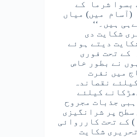
 بسوا شرما کے
 (آسام میں) میاں
ہی ہیں۔‘‘
ی شکایت دی
کایت دیتے ہوئے
رتیہ نیائے سنہیتا-۲۰۲۳ء کے تحت فوری
وں نے بطور خاص
ر سماج میں نفرت
المیت کیلئے نقصاندہ
 کو بھڑکانے کیلئے
ر مبنی عمل)، ۳۰۲( مذہبی جذبات مجروح
 اور ۳۵۳ (عوامی سطح پر شرانگیزی
) کے تحت کارروائی
تحریری شکایت