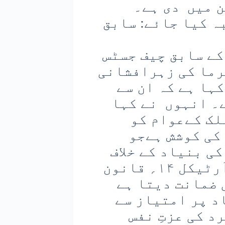
ن میں دی ہے۔
ہ کیا جائے: سابق
ے سابق چیف جسٹس
رما کی زہرافشانی
ہا ہے کہ ان سے
۔ انہوں نے کہا
لک کےعوام کو
کی کوشش ہےجو
ی بنیاد کے خلاف
ہے۔ انہوں نے نشاندہی کی کہ آرٹیکل ۱۴؍ قانون
 ضمانت دیتا ہے
کی بنیاد پر امتیاز سے
آرٹیکل۲۱؍ ہر فرد کی عزتِ نفس