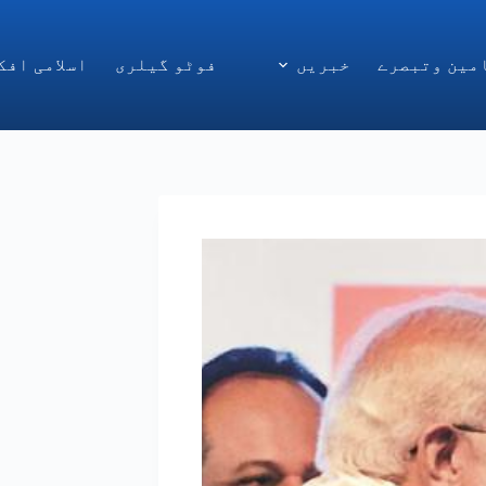
مین وتبصرے
خبریں
فوٹو گیلری
اسلامی افک