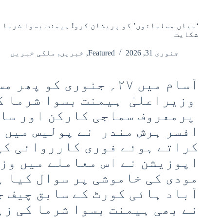
‘میاں مسلمانوں’ کو پریشان کرو! ہیمنت بسوا شرما ک
شکایت
جنوری 31, 2026
Featured
,
خبریں
,
ملکی خبریں
آسام میں ۲۷؍ جنوری کو پ
وزیراعلیٰ ہیمنت بسوا شرما ک
پرمعروف سماجی کارکن اور ساب
افسر ہرش مندر نے پولیس میں 
کراتے ہوئے فوری کارروائی کی
اپوزیشن نے اس معاملے میں وز
مودی کی خاموشی پر سوال کیا ہ
آباد ہائی کورٹ کے سابق چیف ج
نے بھی ہیمنت بسوا شرما کی زہر