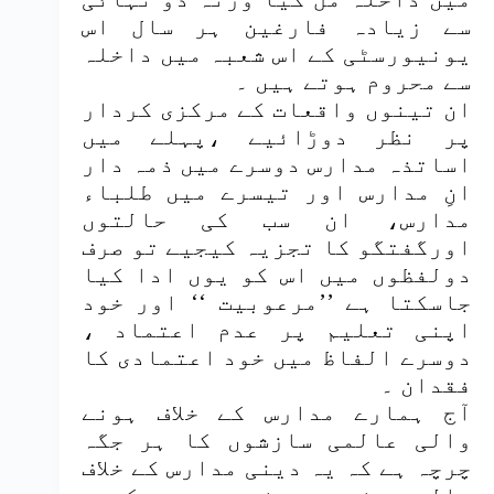
سے زیادہ فارغین ہر سال اس
یونیورسٹی کے اس شعبہ میں داخلہ
سے محروم ہوتے ہیں ۔
ان تینوں واقعات کے مرکزی کردار
پر نظر دوڑائیے ،پہلے میں
اساتذہ مدارس دوسرے میں ذمہ دار
انِ مدارس اور تیسرے میں طلباء
مدارس، ان سب کی حالتوں
اورگفتگو کا تجزیہ کیجیے تو صرف
دولفظوں میں اس کو یوں ادا کیا
جاسکتا ہے ’’مرعوبیت ‘‘ اور خود
اپنی تعلیم پر عدم اعتماد ،
دوسرے الفاظ میں خود اعتمادی کا
فقدان ۔
آج ہمارے مدارس کے خلاف ہونے
والی عالمی سازشوں کا ہر جگہ
چرچہ ہے کہ یہ دینی مدارس کے خلاف