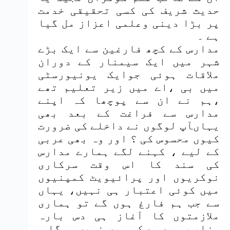
حدیث شریف کی کسی تحقیقی خدمت
پر بڑا دینی وعلمی اعزاز مل گیا
ہے ۔
مدارس کے کچھ فارغین سے ایک بڑے
شہر میں ایک سیمنار کے دوران
ملاقات ہوئی جوایک یونیورسٹی
میں بی ،اے میں زیر تعلیم تھے
،ہم نے ان سے پوچھا کہ اپنے
مدارس سے فراغت کے بعد بھی
یہاںآپ لوگوں نے داخلے کی ضرورت
کیوں محسوس کی ؟ اور وہ بھی عربی
کے لیے ، کہنے لگے ہمارے مدارس
کی سند کا اس وقت سرکاری
نوکریوں اور پرائیویٹ کمپنیوں
میں کوئی اعتبار ہی نہیں، یہاں
سے جب ہم فارغ ہوں گے تو ہماری
ملازمتوں کا آغاز ہی دس بارہ
ہزار روپے سے کم میں نہیں ہوگا ،