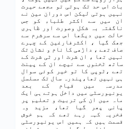
بات اس حد تک ہوتی تو مجھے حیرت
نہیں ہوتی لیکن اس دوران مین نے
ان میں سے اکثر طلباء کو جس
ناگفتہ بہ شکل وصورت اور ظاہری
حالت میں دیکھا اس سے سرشرم سے
جھک گیا ، اکثرفارغین کے چہرے
صاف تھے ، داڑھی کا نام و نشان تک
نہیں تھا ، ان شرٹ اور ٹی شرٹ کے
ساتھ ٹخنوں سے نیچے ان کے پینٹ
تھے ،ٹوپی کا تو خیر کوئی سوال
ہی نہیں تھا،پندرہ سال تک مسلسل
مدرسہ میں قیام کے بعد
یونیورسٹی میں داخل ہوتے ہی ایک
ماہ میں ان کی تربیت و تعلیم پر
پانی پھر گیا تھا، مزید وہ
فخریہ کہہ رہے تھے کہ ہم خوش
قسمت ہیں کہ ہمیں اس یونیورسٹی
میں داخلہ مل گیا ورنہ دو تہائی