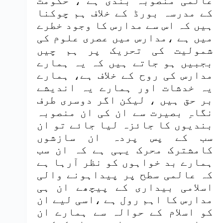
عالمی منصوبہ بندی ہے ، حکومت
کے مدرسہ بورڈ کے خلاف ہم چوکنا
ہیں کہ اس سے مدارس کا وجود خطرے
میں ہے ،مدارس میں عصری علوم کی
شمولیت کی تحریک پر ہم چیں
بجبیں ہو جاتے ہیں کہ یہ ہمارے
مدارس کی روح کے خلاف ہے، ہمارے
یہ خدشات اور ہمارے یہ اندیشے
بر حق ہیں ، لیکن اگر دوسری طرف
نگاہِ بصیرت سے ان کی ان منصوبہ
بندیوں کا جائزہ لیا جائے تو ان
سب کے پس پردہ ان سازشوں
کامشترک محرک یہی ہے کہ ان سب
ہمارے بد خواہوں کو نظر آرہا ہے
کہ عالمی سطح پر پیداہونے والی
اسلامی بیداری کے پیچھے ان ہی
مدارس کا اہم رول ہے ،اسی لیے ان
کو اسلام کے حوالہ سے ہمارے ان