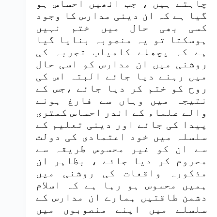
چاہتے ہیں ، جب انھیں احساس ہو
گیا ہے کہ ان دینی مدارس کا وجود
کسی بھی حال میں ختم نہیں
ہوسکتا تو یہ منصوبہ بنایا گیا
ہے کہ پچھلے کامیاب تجربہ کی
روشنی میں ان مدارس کو اسی حال
میں رہنے دیا جائے البتہ اس کی
روح کو ختم کر دیا جائے ،جس کے
نتیجہ میں وہاں سے فارغ ہونے
والے علماء کے اندر احساس کمتری
پیدا کی جائے اور دینی تعلیم کے
سلسلہ میں خود اعتمادی کی دولت
سے ان کو غیر محسوس طریقہ سے
محروم کر دیا جائے ، بظاہر ان
مذکورہ واقعات کی روشنی میں
ہمیں محسوس ہو رہا ہے کہ اسلام
دشمن طاقتیں ہمارے ان مدارس کے
سلسلے میں اپنے منصوبوں میں