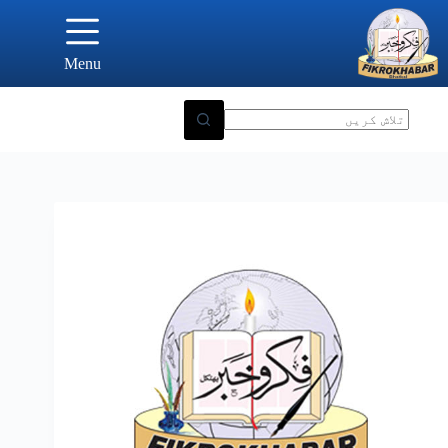
Ski
t
conten
Menu