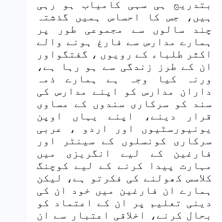
بتدریج ہی سہی کامیاب ہو رہی
ہیں، جس کا احساس ہمیں گذشتہ
چند سالوں سے مجموعی طور پر
ہمارے مدارس سے فارغ ہونے والے
اکثر طلباء کے رویوں ، گفتگواور
ان کے طرز زندگی سے ہو رہا ہے،
ورنہ کیا وجہ ہے ہمارے ذمہ
داران مدارس کو اپنے مدارس کی
سند کو سرکاری سندوں کے مساوی
قرار دینے، اپنے یہاں اوپن
یونیورسٹیوں اور اردو ، عربی
سرکاری کونسلوں کے سینٹر اور
فارغین کے لیے انگریزی میں
مہارت پیدا کرنے کے لیے کوچنگ
کلاسس کھولنے کی فکرتو ہے، لیکن
ہمارے ان فارغین میں خود ان کی
دینی تعلیم پر ان کے اعتماد کو
بحال کرنے، اخلاقی اعتبار سے ان