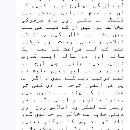
لیے ان کی اس طرح تربیت کریں کہ
ان کے قدم دنیاوی زندگی میں
ڈگمگا نہ سکیں اور باد صرصرکی
مخالف ہوائیں ان کے قبلہ کی سمت
میں رخنہ نہ ڈال سکیں ، ان کی
اخلاقی و دینی تربیت اور تزکیہ
نفس کے لیے فراغت کے بعد ایک
سالہ اور دو سالہ ایسے کورس
ترتیب دیے جائیں جس طرح ہم
افتاء ، ادب اور عصری علوم کے
لیے ترتیب دیے گئے ہیں ، اگر اس
پر فی الفور توجہ نہ دی گئی تو
خطرہ ہے کہ چند ہی سالوں میں
ہمارے مدارس تو اپنی جگہ باقی
رہیں گے لیکن وہ اسلامی روح اور
دینی جذبہ سے خالی ہو جائیں گے،
نام تو مدارس کا ہوگا، تعلیم
بھی عربی کی ہوگی اور اس کو چلانے