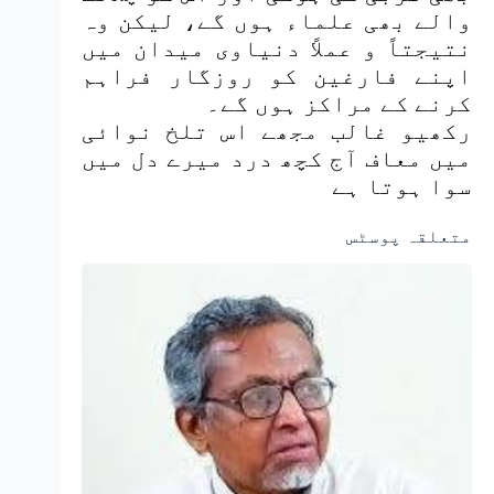
والے بھی علماء ہوں گے، لیکن وہ
نتیجتاً و عملاً دنیاوی میدان میں
اپنے فارغین کو روزگار فراہم
کرنے کے مراکز ہوں گے۔
رکھیو غالب مجھے اس تلخ نوائی
میں معاف آج کچھ درد میرے دل میں
سوا ہوتا ہے
متعلقہ پوسٹس