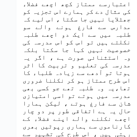
اعتبارسے ممتاز کچھ اچھے فضلاء
کی مثال دے کر ہمارے اس تجزیہ کو
جھٹلایا نہیں جا سکتا ، اس لیے کہ
مدارس سے فارغ ہونے والے سو
طلبہ میں سے ایک دو اچھے طلبہ
نکلتے ہیں تو اس کو اس مدرسہ کی
خصوصیت نہیں کہا جا سکتا بلکہ
وہ استثنائی صورت ہے ، اگر یہ
مدرسہ کی تعلیم و تربیت کا اثر
ہوتا تو آدھے سے زیادہ طلباء کا
اس طرح ممتاز ہو کر نکلنا ضروری
تھا،یہ وہ طلبہ تھے جو کسی بھی
مدرسہ میں ہوتے تو اسی امتیازی
شان سے فارغ ہوتے ، لیکن ہمارا
حال یہ ہے اتفاقی طور پر دو چار
اچھے نکلنے والے اپنے فضلاء کے
کارناموں سے ہماری رپوٹیں بھری
رہتی ہیں ، اس طرح کی تشہیر سے