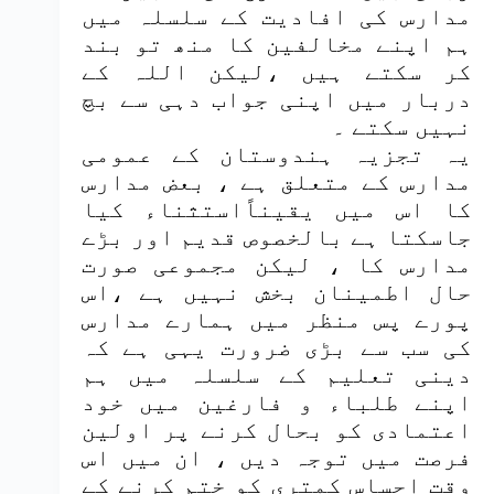
مدارس کی افادیت کے سلسلہ میں
ہم اپنے مخالفین کا منھ تو بند
کر سکتے ہیں ،لیکن اللہ کے
دربار میں اپنی جواب دہی سے بچ
نہیں سکتے ۔
یہ تجزیہ ہندوستان کے عمومی
مدارس کے متعلق ہے ، بعض مدارس
کا اس میں یقیناًاستثناء کیا
جاسکتا ہے بالخصوص قدیم اور بڑے
مدارس کا ، لیکن مجموعی صورت
حال اطمینان بخش نہیں ہے ،اس
پورے پس منظر میں ہمارے مدارس
کی سب سے بڑی ضرورت یہی ہے کہ
دینی تعلیم کے سلسلہ میں ہم
اپنے طلباء و فارغین میں خود
اعتمادی کو بحال کرنے پر اولین
فرصت میں توجہ دیں ، ان میں اس
وقت احساس کمتری کو ختم کرنے کے