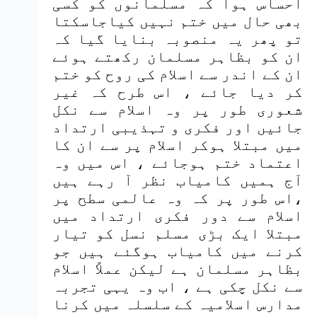
احساس ہوا کہ مسلمانوں کو کسی
بھی حال میں ختم نہیں کیاجاسکتا
تو پھر یہ منصوبہ بنایا گیا کہ
ان کو بظاہر مسلمان رکھتے ہوئے
ان کے اندر سے اسلام کی روح کو ختم
کر دیا جائے ، اس طرح کہ غیر
شعوری طور پر وہ اسلام سے نکل
جائیں اور فکری و تہذیبی ارتداد
میں مبتلا ہوکر اسلام پر سے ان کا
اعتماد ختم ہوجائے ، اس میں وہ
آج ہمیں کامیاب نظر آ رہے ہیں
،اس طور پر کہ وہ عالمی سطح پر
اسلام سے دور فکری ارتداد میں
مبتلا ایک بڑی مسلم نسل کو تیار
کرنے میں کامیاب ہوگئے ہیں جو
بظاہر مسلمان ہے لیکن عملاً اسلام
سے نکل چکی ہے ، اب وہ یہی تجربہ
مدارس اسلامیہ کے سلسلہ میں کرنا