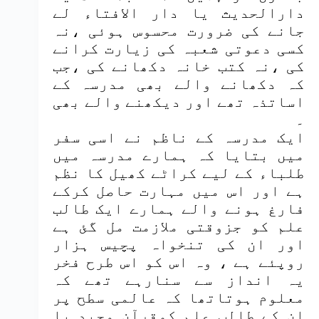
دارالحدیث یا دار الافتاء لے
جانے کی ضرورت محسوس ہوئی ،نہ
کسی دعوتی شعبہ کی زیارت کرانے
کی ،نہ کتب خانہ دکھانے کی ،جب
کہ دکھانے والے بھی مدرسہ کے
اساتذہ تھے اور دیکھنے والے بھی
۔
ایک مدرسہ کے ناظم نے اسی سفر
میں بتایا کہ ہمارے مدرسہ میں
طلباء کے لیے کراٹے کھیل کا نظم
ہے اور اس میں مہارت حاصل کرکے
فارغ ہونے والے ہمارے ایک طالب
علم کو جزوقتی ملازمت مل گئ ہے
اور ان کی تنخواہ پچیس ہزار
روپئے ہے ، وہ اس کو اس طرح فخر
یہ انداز سے سنارہے تھے کہ
معلوم ہوتاتھا کہ عالمی سطح پر
ان کے طالب علم کوقرآن مجید یا