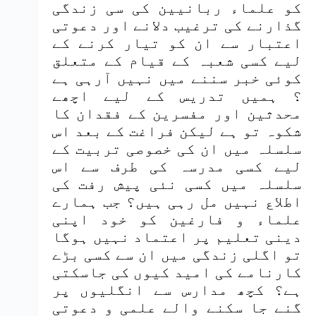
کو علماء ربانیین کی سی زندگی
گذارنے کی ترغیب دلانے اور دعوتی
اعتبار سے ان کو تیار کرنے کے
لیے کسی شعبہ کے قیام کے متعلق
کوئی خبر سننے میں نہیں آرہی ہے
؟ ہمیں تدریس کے لیے اچھے
محدثین اور مفسرین کے فقدان کا
شکوہ تو ہے لیکن فراغت کے بعد اس
سلسلہ میں ان کی خصوصی تربیت کے
لیے کسی مدرسہ کی طرف سے اس
سلسلہ میں کسی نئی پیش رفت کی
اطلاع نہیں مل رہی ہیں؟ جب ہمارے
علماء و فارغین کو خود اپنی
دینی تعلیم پر اعتماد نہیں ہوگا
تو اگلی زندگی میں ان سے کسی بڑے
کارنامے کی امید کیوں کی جاسکتی
ہے؟ کچھ مدارس سے انگلیوں پر
گنے جا سکنے والے علمی و دعوتی