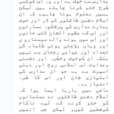
مدارس سے خوف ہے اور وہ اس کوکسی
طرح ختم کرنا چاہتے ہیں لیکن
ہمیں معلوم ہونا چاہیے کہ ان
اسلام دشمن طاقتوں کو ڈر اور خوف
ہمارے مدارس کی پرشکوہ عمارتوں
اور اس کے عظیم الشان کتب خانوں
اور اس میں ہونے والے سیمنارو ں
اور وہاں بڑھتی ہوئی طلباء کی
تعداد اور عوامی رجحان سے نہیں
بلکہ ان کوخوف وخطرہ اور دشمنی
وعداوت اس اسلامی روح اور دینی
اسپرٹ سے ہے جو ان مدارس کی
امتیازی شان اور اس کا طرہ
امتیاز ہے۔
ماضی میں بارہا ایسا ہوا کہ
اسلام دشمن طاقتوں نے مسلمانوں
کو ختم کرنے کے لیے ناکام
کوششیں کیں، لیکن جب انھیں