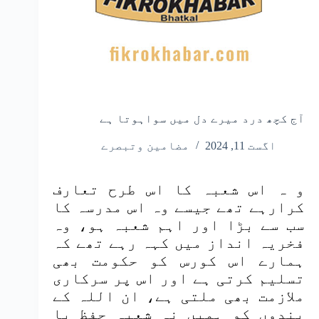
آج کچھ درد میرے دل میں سواہوتا ہے
اگست 11, 2024
مضامین وتبصرے
و ہ اس شعبہ کا اس طرح تعارف
کرارہے تھے جیسے وہ اس مدرسہ کا
سب سے بڑا اور اہم شعبہ ہو، وہ
فخریہ انداز میں کہہ رہے تھے کہ
ہمارے اس کورس کو حکومت بھی
تسلیم کرتی ہے اور اس پر سرکاری
ملازمت بھی ملتی ہے، ان اللہ کے
بندوں کو ہمیں نہ شعبہ حفظ یا