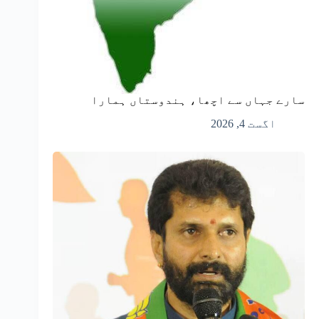
سارے جہاں سے اچھا، ہندوستاں ہمارا
اگست 4, 2026