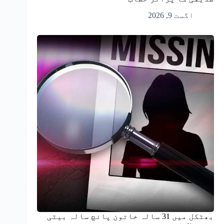
اگست 9, 2026
بھٹکل میں 31 سالہ خاتون پانچ سالہ بیٹی