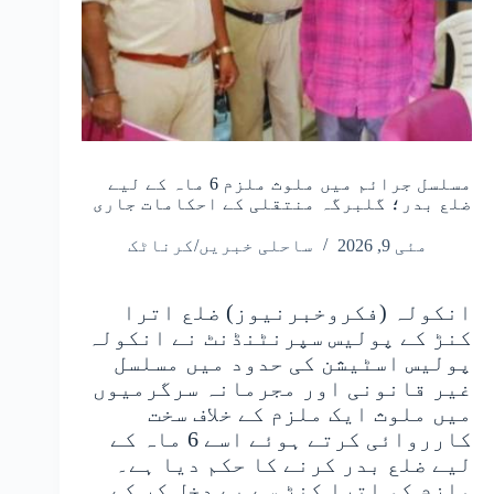
مسلسل جرائم میں ملوث ملزم 6 ماہ کے لیے
ضلع بدر؛ گلبرگہ منتقلی کے احکامات جاری
مئی 9, 2026
ساحلی خبریں/کرناٹک
انکولہ (فکروخبرنیوز) ضلع اترا
کنڑ کے پولیس سپرنٹنڈنٹ نے انکولہ
پولیس اسٹیشن کی حدود میں مسلسل
غیر قانونی اور مجرمانہ سرگرمیوں
میں ملوث ایک ملزم کے خلاف سخت
کارروائی کرتے ہوئے اسے 6 ماہ کے
لیے ضلع بدر کرنے کا حکم دیا ہے۔
ملزم کو اترا کنڑ سے بے دخل کر کے