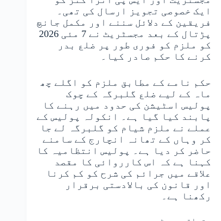
ایک خصوصی تجویز ارسال کی تھی۔
فریقین کے دلائل سننے اور مکمل جانچ
پڑتال کے بعد مجسٹریٹ نے 7 مئی 2026
کو ملزم کو فوری طور پر ضلع بدر
کرنے کا حکم صادر کیا۔
حکم نامے کے مطابق ملزم کو اگلے چھ
ماہ کے لیے ضلع گلبرگہ کے چوک
پولیس اسٹیشن کی حدود میں رہنے کا
پابند کیا گیا ہے۔ انکولہ پولیس کے
عملے نے ملزم شیام کو گلبرگہ لے جا
کر وہاں کے تھانہ انچارج کے سامنے
حاضر کر دیا ہے۔ پولیس انتظامیہ کا
کہنا ہے کہ اس کارروائی کا مقصد
علاقے میں جرائم کی شرح کو کم کرنا
اور قانون کی بالادستی برقرار
رکھنا ہے۔
متعلقہ پوسٹس