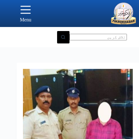
Ski
t
conten
Menu