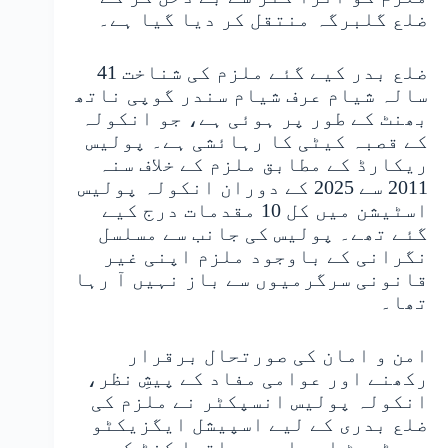
ضلع گلبرگہ منتقل کر دیا گیا ہے۔
ضلع بدر کیے گئے ملزم کی شناخت 41
سالہ شیام عرف شیام سندر گوپی ناتھ
بھنٹ کے طور پر ہوئی ہے، جو انکولہ
کے قصبہ کیٹی کا رہائشی ہے۔ پولیس
ریکارڈ کے مطابق ملزم کے خلاف سنہ
2011 سے 2025 کے دوران انکولہ پولیس
اسٹیشن میں کل 10 مقدمات درج کیے
گئے تھے۔ پولیس کی جانب سے مسلسل
نگرانی کے باوجود ملزم اپنی غیر
قانونی سرگرمیوں سے باز نہیں آ رہا
تھا۔
امن و امان کی صورتحال برقرار
رکھنے اور عوامی مفاد کے پیشِ نظر،
انکولہ پولیس انسپکٹر نے ملزم کی
ضلع بدری کے لیے اسپیشل ایگزیکٹو
مجسٹریٹ اور ایس پی اترا کنڑ کو