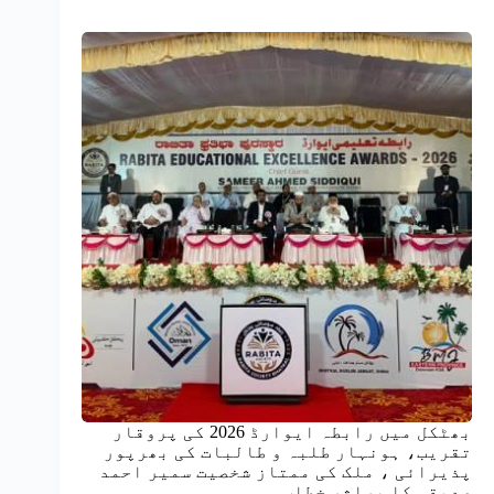
بھٹکل میں رابطہ ایوارڈ 2026 کی پروقار
تقریب، ہونہار طلبہ و طالبات کی بھرپور
پذیرائی ، ملک کی ممتاز شخصیت سمیر احمد
صدیقی کا پراثر خطاب