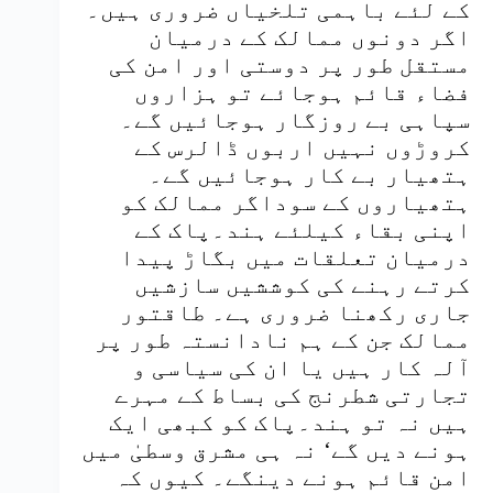
کے لئے باہمی تلخیاں ضروری ہیں۔
اگر دونوں ممالک کے درمیان
مستقل طور پر دوستی اور امن کی
فضاء قائم ہوجائے تو ہزاروں
سپاہی بے روزگار ہوجائیں گے۔
کروڑوں نہیں اربوں ڈالرس کے
ہتھیار بے کار ہوجائیں گے۔
ہتھیاروں کے سوداگر ممالک کو
اپنی بقاء کیلئے ہند۔پاک کے
درمیان تعلقات میں بگاڑ پیدا
کرتے رہنے کی کوششیں سازشیں
جاری رکھنا ضروری ہے۔ طاقتور
ممالک جن کے ہم نادانستہ طور پر
آلہ کار ہیں یا ان کی سیاسی و
تجارتی شطرنج کی بساط کے مہرے
ہیں نہ تو ہند۔پاک کو کبھی ایک
ہونے دیں گے‘ نہ ہی مشرق وسطیٰ میں
امن قائم ہونے دینگے۔ کیوں کہ