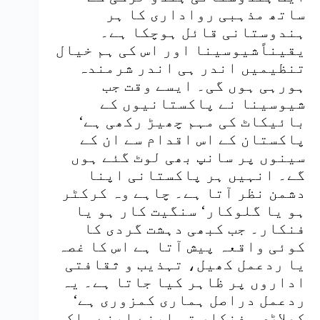
ساتھ مذہبی رواداری کا ہر
ہندوستانی قائل ہوچکا ہے۔
یقیناًشیوسینا اور اس کی ہم خیال
تنظیمیں اندر ہی اندر شرمندہ
ہورہی ہوں گی۔ ایسے وقت جب
شیوسینا نے پاکستانیوں کے
بائیکاٹ کی مہم چھیڑ رکھی ہے‘
پاکستان کے اس اقدام سے ان کے
سینوں پر سانپ بھی لوٹ گئے ہوں
گے۔ انہیں ہر پاکستانی اپنا
دشمن نظر آتا ہے۔ چاہے وہ کرکٹر
ہو یا گلوکار‘ سنگیت کار ہو یا
فنکار۔ جب کبھی دہشت گردی کا
کوئی واقعہ پیش آتا ہے اس کا غصہ
یا ردعمل کھیل، تہذیب و ثقافتی
اداروں پر ظاہر کیا جاتا ہے۔ یہ
ردعمل دراصل ہماری کمزوری ہے‘
کھلاڑی، فنکار تو اپنے اپنے ملک