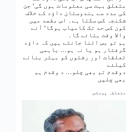
متعلق بہت سی معلومات ہوں گی‘ جن
کی مدد سے ہندوستان داؤد کے خلاف
شکنجہ کس سکتا ہے۔ اس مقصد میں
کون کس حد تک کامیاب ہوگا‘ آنے
والا وقت بتائے گا۔
ہم تو بس اتنا جانتے ہیں کہ داؤد
گرفتار ہو یا نہ ہو… باہمی
تعلقات اور رشتوں کو بہتر بنانے
کیلئے
دوقدم تم بھی چلو… د وقدم ہم
بھی چلیں
متعلقہ پوسٹس