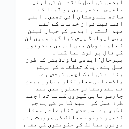
ایدھی کی اصل طاقت ان کی اہلیہ
بلقیس ایدھی ہیں جو گیتا کے
ساتھ ہندوستان آئی تھیں۔ اپنی
انسانیت نواز خدمات کے لئے
عبدالستار ایدھی کو جہاں لبنن
پیس ایوارڈ پیش کیا گیا وہیں ان
کے اپنے وطن میں انہیں بندوقوں
کی نال پر لوٹ لیا گیا۔
بہرحال‘ ایدھی فاؤنڈیشن کا طرز
عمل ہند۔پاک تعلقات کو بہتر
بنانے کی ایک اچھی کوشش ہے۔
پاکستانی سفارتکار منظور میمن
نے ہندوستانی جیلوں میں قید
چارسو ماہی گیروں کے ساتھ اچھے
طرز عمل کی امید ظاہر کی ہے جو
فطری ہے۔ سرحدی تنازعات، مسئلہ
کشمیر دونوں ممالک کی ضرورت ہے۔
دونوں ممالک کی حکومتوں کی بقاء