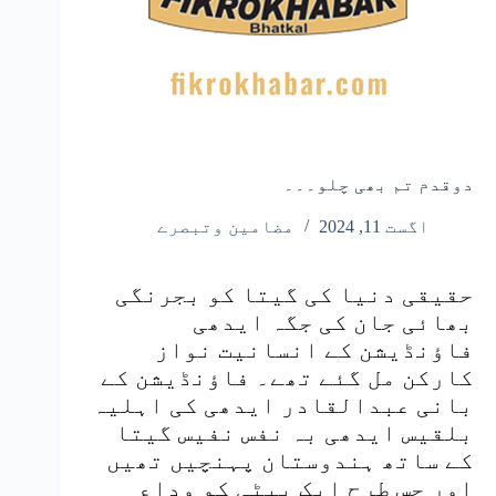
دوقدم تم بھی چلو۔۔۔
اگست 11, 2024
مضامین وتبصرے
حقیقی دنیا کی گیتا کو بجرنگی
بھائی جان کی جگہ ایدھی
فاؤنڈیشن کے انسانیت نواز
کارکن مل گئے تھے۔ فاؤنڈیشن کے
بانی عبدالقادر ایدھی کی اہلیہ
بلقیس ایدھی بہ نفس نفیس گیتا
کے ساتھ ہندوستان پہنچیں تھیں
اور جس طرح ایک بیٹی کو وداع