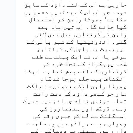
جارہی ہے اس کے لئے داؤد کے سابق
دوست جو اب اس کے بدترین دشمن بن
چکا ہے‘ چھوٹا راجن کو استعمال
کیا جائے گا۔ اب تین ماہ بعد
راجن کی گرفتاری عمل میں لائی
گئی۔ انڈونیشیا کے شہر بالی کے
ایرپورٹ پر راجن کی گرفتاری
ہوئی یا اس نے ایک پہلے سے طئے
شدہ پروگرام کے تحت خود کو
گرفتاری کے لئے پیش کیا ہے اس کا
انکشاف بہت جلد ہوجائے گا۔
چھوٹا راجن ایک معمولی سا پاکٹ
مار جو کبھی داؤد کا دست راست
تھا۔ دونوں تمام جرائم میں شریک
رہے۔ ڈرگس اور ہتھیاروں کی
اسمگلنگ سے لے کر جبری رقم کی
وصولی جیسے جرائم میں وہ ساجھے
دار رہے۔ ممبئی بم دھماکوں کے