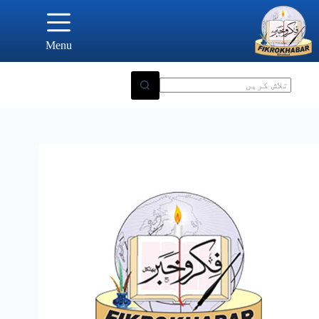
Ski
t
conten
Menu