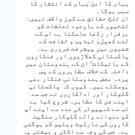
یہاں کا امن یہاں کے انتشار کا
سبب ہوگا۔
ان تلخ حقائق سے کون واقف نہیں۔
تلخیوں کے باوجود تعلقات کو
برقرار رکھا جاسکتا ہے اس کے
لئے کھیل، تہذیب و ثقافت کے
شعبوں میں پیشرفت ضروری ہے۔
پاکستانی کھلاڑیوں اور فنکاروں
کے بائیکاٹ‘ ان کے ہندوستان میں
داخلہ کے خلاف مظاہروں کے پس
پردہ بعض ہندوستانی فنکار بھی
ہوسکتے ہیں۔ کیوں کہ پاکستانی
گلوکار اور اداکاروں نے جب سے
اپنے فن کا مظاہرہ شروع کیا ہے
تب سے کمپیوٹر کی مدد سے اپنے آپ
کو منوانے والے گلوکار سنگیت
کاروں کی مارکیٹ ویلیو کم ہوگئی
ہے۔ جس کی وجہ سے اکثر و بیشتر یہ