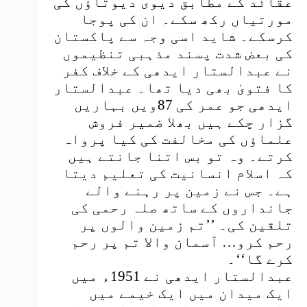
عقائد کے مطابق دیوی دیوتاؤں کی
مورتیاں رکھ سکے۔ ان کی پوجا
کرسکے۔ شاید اسی وجہ سے پاکستان
کی بعض شدت پسند مذہبی تنظیموں
نے عبدالستار ایدھی کے خلاف کفر
کا فتویٰ بھی دیا تھا۔ عبدالستار
ایدھی جو عمر کی 87ویں بہاریں
گزار چکے ہیں بھلا ضمیر فروش
علماؤں کی مخالفت کی کیا پرواہ
کرتے۔ وہ تو بس اتنا جانتے ہیں
کہ اسلام انسانیت کی تعلیم دیتا
ہے۔ جس نے زمین پر رہنے والے
جانداروں کے ساتھ صلہ رحمی کی
تلقین کی۔ ’’تم زمین والوں پر
رحم کرو… آسمان والا تم پر رحم
کرے گا‘‘۔
عبدالستار ایدھی نے 1951ء میں
ایک میدان میں ایک خیمے میں