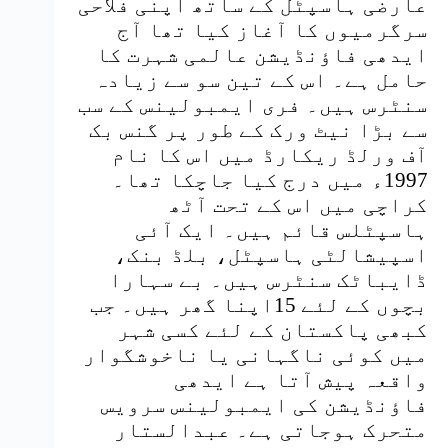
عارضی ہاسپٹل کے ساتھ اپنی فلاحی
سرگرمیوں کا آغاز کیا تھا آج
ایدھی فاؤنڈیشن عالمی شہرت کا
حامل ہے۔ اس کے تین سو سے زیادہ
سنٹرس ہیں۔ فری ایمبولینس کے سب
سے بڑا نیٹ ورک کے طور پر گنس بک
آف ورلڈ ریکارڈ میں اس کا نام
1997ء میں درج کیا جاچکا تھا۔
کراچی میں اس کے تحت آٹھ
ہاسپٹلس قائم ہیں۔ ایک آئی
اسپیشالٹی ہاسپٹل، بلڈ بنک،
ڈایباٹک سنٹرس ہیں۔ بے سہارا
بچوں کے لئے 15اپنا گھر ہیں۔ جب
کبھی پاکستان کے لئے کسی شہر
میں کوئی ناگہانی یا ناخوشگوار
واقعہ پیش آتا ہے ایدھی
فاؤنڈیشن کی ایمبولینس سرویس
متحرک ہوجاتی ہے۔ عبدالستار