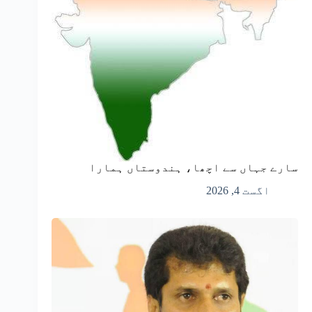
سارے جہاں سے اچھا، ہندوستاں ہمارا
اگست 4, 2026