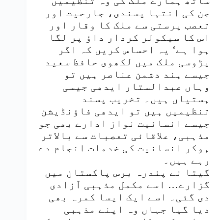
ساتھ ہمارے ملک کی وہ تنظیمیں
جن کی انتہا پسندی، جارحیت اور
تعصب پرستی سے ملک کا وقار اور
اس کا سیکولر کردار داؤ پر لگا
ہوا ہے‘ یہ احساس کریں کہ اگر
پڑوسی ملک میں لکھوی حافظ سعید
جیسے ہند دشمن عناصر ہیں تو
وہاں عبدالستار ایدھی جیسی
ہستیاں ہیں۔ تخریب پسند
تنظیمیں ہیں تو ایدھی فاؤنڈیشن
جیسے انسانیت نواز ادارے بھی جو
مذہبی، علاقائی تعصبات سے بالاتر
ہوکر انسانیت کی خدمات انجام دے
رہے ہیں۔
گیتا نے پندرہ برس پاکستان میں
گزارے… اسے مکمل مذہبی آزادی
دی گئی۔ اسے ایک ایسا کمرہ بھی
دیا گیا جہاں وہ اپنے مذہبی