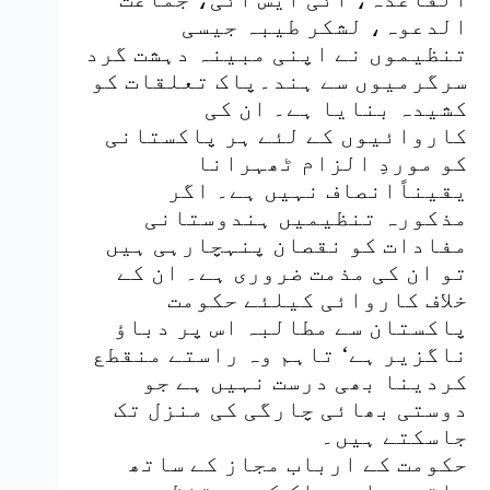
الدعوہ، لشکر طیبہ جیسی
تنظیموں نے اپنی مبینہ دہشت گرد
سرگرمیوں سے ہند۔پاک تعلقات کو
کشیدہ بنایا ہے۔ ان کی
کاروائیوں کے لئے ہر پاکستانی
کو موردِ الزام ٹھہرانا
یقیناًانصاف نہیں ہے۔ اگر
مذکورہ تنظیمیں ہندوستانی
مفادات کو نقصان پنہچارہی ہیں
تو ان کی مذمت ضروری ہے۔ ان کے
خلاف کاروائی کیلئے حکومت
پاکستان سے مطالبہ اس پر دباؤ
ناگزیر ہے‘ تاہم وہ راستے منقطع
کردینا بھی درست نہیں ہے جو
دوستی بھائی چارگی کی منزل تک
جاسکتے ہیں۔
حکومت کے ارباب مجاز کے ساتھ