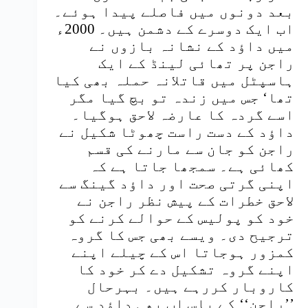
بعد دونوں میں فاصلے پیدا ہوئے۔
اب ایک دوسرے کے دشمن ہیں۔ 2000ء
میں داؤد کے نشانہ بازوں نے
راجن پر تھائی لینڈ کے ایک
ہاسپٹل میں قاتلانہ حملہ بھی کیا
تھا‘ جس میں زندہ تو بچ گیا مگر
اسے گردہ کا عارضہ لاحق ہوگیا۔
داؤد کے دست راست چھوٹا شکیل نے
راجن کو جان سے مارنے کی قسم
کھائی ہے۔ سمجھا جاتا ہے کہ
اپنی گرتی صحت اور داؤد گینگ سے
لاحق خطرات کے پیش نظر راجن نے
خود کو پولیس کے حوالے کرنے کو
ترجیح دی۔ ویسے بھی جس کا گروہ
کمزور ہوجاتا اس کے چیلے اپنے
اپنے گروہ تشکیل دے کر خود کا
کاروبار کررہے ہیں۔ بہرحال
’’راجن‘‘ کے پاس اب بھی داؤد سے