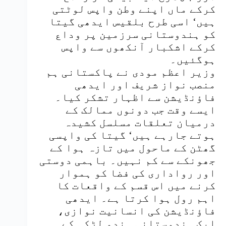
کرکے ماں اپنے وطن واپس لوٹتی
ہیں‘ اسی طرح بلقیس ایدھی گیتا
کو ہندوستانی سرزمین پر وداع
کرکے اشکبار آنکھوں سے واپس
ہوگئیں۔
وزیر اعظم مودی نے پاکستانی ہم
منصب نواز شریف اور ایدھی
فاؤنڈیشن سے اظہار تشکر کیا۔
ایسے وقت جب دونوں ممالک کے
درمیان تعلقات مسلسل کشیدہ
ہوتے جارہے ہیں‘ گیتا کی واپسی
گھٹن کے ماحول میں تازہ ہوا کے
جھونکے سے کم نہیں۔ باہمی دوستی
اور رواداری کی فضا کو ہموار
کرنے میں اس قسم کے واقعات کا
اہم رول ہوا کرتا ہے۔ ایدھی
فاؤنڈیشن کی انسانیت نوازی،
ایک ہندوستانی ہندو لڑکی کے