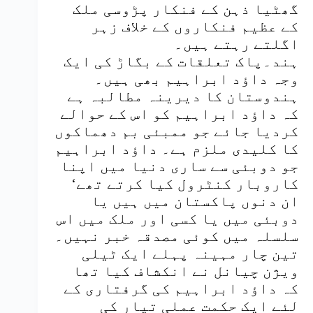
گھٹیا ذہن کے فنکار پڑوسی ملک
کے عظیم فنکاروں کے خلاف زہر
اگلتے رہتے ہیں۔
ہند۔پاک تعلقات کے بگاڑ کی ایک
وجہ داؤد ابراہیم بھی ہیں۔
ہندوستان کا دیرینہ مطالبہ ہے
کہ داؤد ابراہیم کو اس کے حوالے
کردیا جائے جو ممبئی بم دھماکوں
کا کلیدی ملزم ہے۔ داؤد ابراہیم
جو دوبئی سے ساری دنیا میں اپنا
کاروبار کنٹرول کیا کرتے تھے‘
ان دنوں پاکستان میں ہیں یا
دوبئی میں یا کسی اور ملک میں اس
سلسلہ میں کوئی مصدقہ خبر نہیں۔
تین چار مہینہ پہلے ایک ٹیلی
ویژن چیانل نے انکشاف کیا تھا
کہ داؤد ابراہیم کی گرفتاری کے
لئے ایک حکمت عملی تیار کی