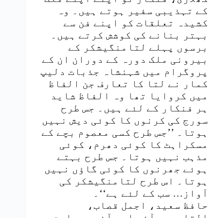
کے تہذیبی سفیر ہوتے ہیں۔ وہ
کشیدہ تعلقات کو اپنے فن سے
بہتر بنانے کی کوشش کرتے ہیں۔
برسوں پہلے لتامنگیشکر کے
بیرونی ملک دورہ کے دوران ان کے
پروگرام میں شہنشاہ جذبات دلیپ
کمار نے لتا کا تعارف جن الفاظ
میں کروایا تھا وہ الفاظ شاید
ہر فنکار کے لئے ہیں۔ جس طرح
سورج کی کرنوں کا کوئی دیش نہیں
ہوتا۔ ’’جس طرح کسی معصوم بچے کے
مسکراہٹ کا کوئی دھرم، کوئی
مذہب نہیں ہوتا۔ جس طرح بہتے
ہوئے جھرنوں کا کوئی گاؤں نہیں
ہوتا۔ اس طرح لتامنگیشکر کی
آواز… سب کے لئے ہے‘‘۔
حافظ سعید، اجمل قصاب،
القاعدہ، آئی ایس آئی، جماعت