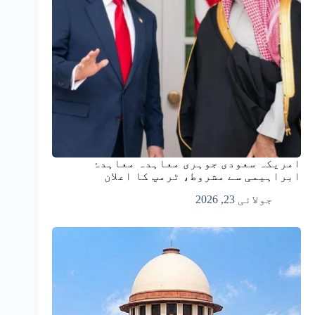
امریکہ سعودی جوہری معاہدہ معاہدۂ
ابراہیمی سے مشروط، ٹرمپ کا اعلان
جولائی 23, 2026