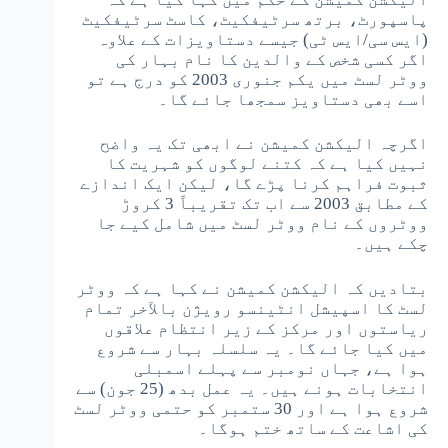
پاسپورٹ، برتھ سرٹیفکیٹ، کاسٹ سرٹیفکیٹ
(ایس سی/ایس ٹی) جیسے دستاویزات کے علاوہ
اگر کسی شخص کے والدین کا نام بہار کی
ووٹر لسٹ میں یکم جنوری 2003 کو درج ہے تو
اسے بھی دستاویز سمجھا جائے گا۔
اگرچہ الیکشن کمیشن نے ابھی تک یہ واضح
نہیں کیا ہے کہ کتنے لوگوں کو شہریت کا
ثبوت فراہم کرنا پڑے گا، لیکن ایک اندازے
کے مطابق 2003 سے اب تک تقریباً 3 کروڑ
ووٹروں کے نام ووٹر لسٹ میں شامل کیے جا
چکے ہیں۔
بتادیں کہ الیکشن کمیشن نے کہا ہے کہ ووٹر
لسٹ کا اسپیشل انٹینسو رویژن بالآخر تمام
ریاستوں اور مرکز کے زیر انتظام علاقوں
میں کیا جائے گا۔ یہ سلسلہ بہار سے شروع
ہوا ہے، جہاں نومبر سے پہلے اسمبلی
انتخابات ہونے ہیں۔ یہ عمل بدھ (25 جون) سے
شروع ہوا ہے اور 30 ​​ستمبر کو حتمی ووٹر لسٹ
کی اشاعت کے ساتھ ختم ہوگا۔