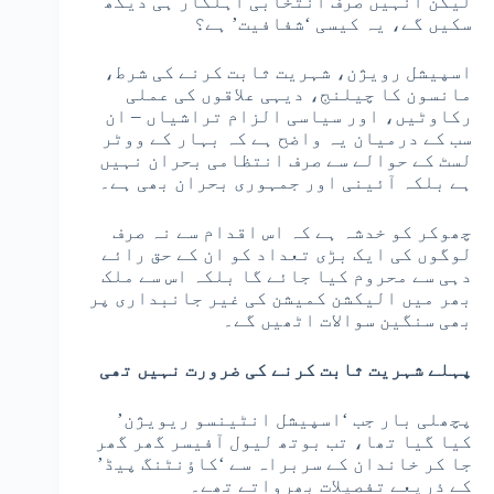
لیکن انہیں صرف انتخابی اہلکار ہی دیکھ
سکیں گے، یہ کیسی ‘شفافیت’ ہے؟
اسپیشل رویژن، شہریت ثابت کرنے کی شرط،
مانسون کا چیلنج، دیہی علاقوں کی عملی
رکاوٹیں، اور سیاسی الزام تراشیاں – ان
سب کے درمیان یہ واضح ہے کہ بہار کے ووٹر
لسٹ کے حوالے سے صرف انتظامی بحران نہیں
ہے بلکہ آئینی اور جمہوری بحران بھی ہے۔
چھوکر کو خدشہ ہے کہ اس اقدام سے نہ صرف
لوگوں کی ایک بڑی تعداد کو ان کے حق رائے
دہی سے محروم کیا جائے گا بلکہ اس سے ملک
بھر میں الیکشن کمیشن کی غیر جانبداری پر
بھی سنگین سوالات اٹھیں گے۔
پہلے شہریت ثابت کرنے کی ضرورت نہیں تھی
پچھلی بار جب ‘اسپیشل انٹینسو ریویژن’
کیا گیا تھا، تب بوتھ لیول آفیسر گھر گھر
جا کر خاندان کے سربراہ سے ‘کاؤنٹنگ پیڈ’
کے ذریعے تفصیلات بھرواتے تھے۔