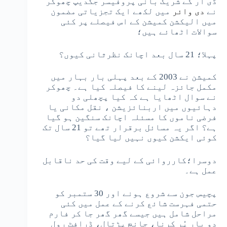
ڈی آر کے شریک بانی پروفیسر جگدیپ چھوکر
نے
دی وائر
میں لکھے ایک تجزیاتی مضمون
میں الیکشن کمیشن کے اس فیصلے پر کئی
سوالات اٹھائے ہیں؛
پہلا؛ 21 سال بعد اچانک نظرثانی کیوں؟
کمیشن نے 2003 کے بعد پہلی بار بہار میں
مکمل جائزہ لینے کا فیصلہ کیا ہے۔ چھوکر
نے سوال اٹھایا ہے کہ کیا پچھلی دو
دہائیوں میں اربنائزیشن ، نقل مکانی یا
فرضی ناموں کا مسئلہ اچانک سنگین ہو گیا
ہے؟ اگر یہ مسائل برقرار تھے تو 21 سال تک
کوئی ایکشن کیوں نہیں لیا گیا؟
دوسرا؛کارروائی کے لیے وقت کی حد ناقابل
عمل ہے۔
پچیس جون سے شروع ہونے اور 30 ​​ستمبر کو
حتمی فہرست شائع کرنے کے عمل میں کئی
مراحل شامل ہیں جیسے گھر گھر جا کر فارم
دو بار پُر کرنا، جانچ پڑتال، ڈرافٹ رول