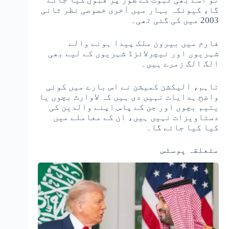
گا، کیونکہ بہار میں آخری خصوصی نظر ثانی
2003 میں کی گئی تھی۔
فارم میں بیرون ملک پیدا ہونے والے
شہریوں اور نیچرلائزڈ شہریوں کے لیے بھی
الگ الگ زمرے ہیں۔
تاہم، الیکشن کمیشن نے اس بارے میں کوئی
واضح ہدایات نہیں دی ہیں کہ لاوارث بچوں یا
یتیم بچوں اور جن کے پاس اپنے والدین کی
دستاویزات نہیں ہیں، ان کے معاملے میں
کیا کیا جائے گا۔
متعلقہ پوسٹس