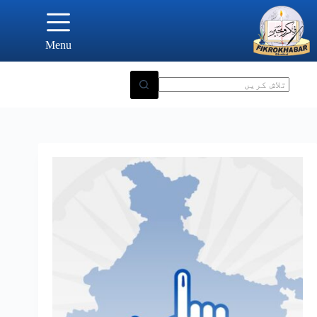
Ski
t
conten
Menu