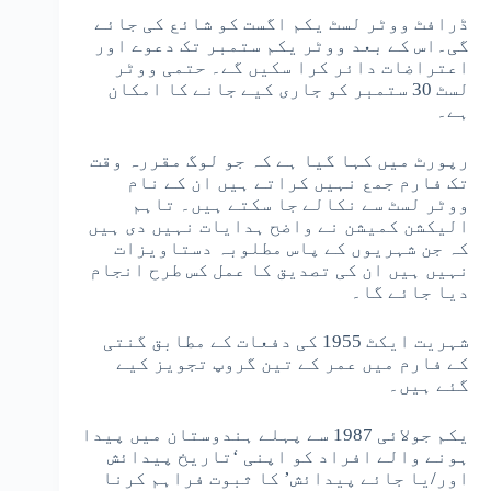
ڈرافٹ ووٹر لسٹ یکم اگست کو شائع کی جائے
گی۔اس کے بعد ووٹر یکم ستمبر تک دعوے اور
اعتراضات دائر کرا سکیں گے۔ حتمی ووٹر
لسٹ 30 ستمبر کو جاری کیے جانے کا امکان
ہے۔
رپورٹ میں کہا گیا ہے کہ جو لوگ مقررہ وقت
تک فارم جمع نہیں کراتے ہیں ان کے نام
ووٹر لسٹ سے نکالے جا سکتے ہیں۔ تاہم
الیکشن کمیشن نے واضح ہدایات نہیں دی ہیں
کہ جن شہریوں کے پاس مطلوبہ دستاویزات
نہیں ہیں ان کی تصدیق کا عمل کس طرح انجام
دیا جائے گا۔
شہریت ایکٹ 1955 کی دفعات کے مطابق گنتی
کے فارم میں عمر کے تین گروپ تجویز کیے
گئے ہیں۔
یکم جولائی 1987 سے پہلے ہندوستان میں پیدا
ہونے والے افراد کو اپنی ‘تاریخ پیدائش
اور/یا جائے پیدائش’ کا ثبوت فراہم کرنا