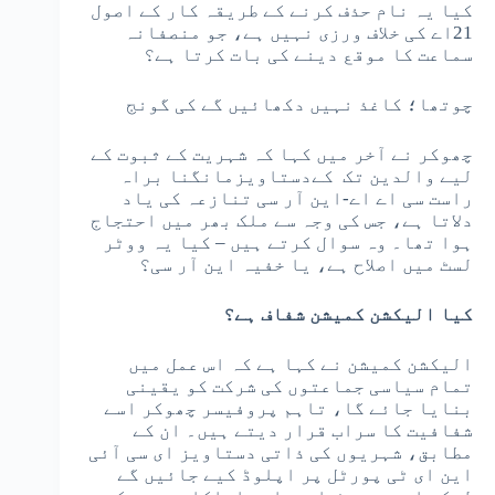
کیا یہ نام حذف کرنے کے طریقہ کار کے اصول
21اے کی خلاف ورزی نہیں ہے، جو منصفانہ
سماعت کا موقع دینے کی بات کرتا ہے؟
چوتھا؛ کاغذ نہیں دکھائیں گے کی گونج
چھوکر نے آخر میں کہا کہ شہریت کے ثبوت کے
لیے والدین تک کےدستاویزمانگنا براہ
راست سی اے اے-این آر سی تنازعہ کی یاد
دلاتا ہے، جس کی وجہ سے ملک بھر میں احتجاج
ہوا تھا۔ وہ سوال کرتے ہیں – کیا یہ ووٹر
لسٹ میں اصلاح ہے، یا خفیہ این آر سی؟
کیا الیکشن کمیشن شفاف ہے؟
الیکشن کمیشن نے کہا ہے کہ اس عمل میں
تمام سیاسی جماعتوں کی شرکت کو یقینی
بنایا جائے گا، تاہم پروفیسر چھوکر اسے
شفافیت کا سراب قرار دیتے ہیں۔ ان کے
مطابق، شہریوں کی ذاتی دستاویز ای سی آئی
این ای ٹی پورٹل پر اپلوڈ کیے جائیں گے