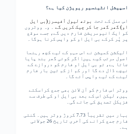
اسپیشل انٹینسیو ریویژن کیا ہے؟
اس عمل کے تحت
بوتھ لیول آفیسرز(بی ایل
او) گھر گھر جا کر چیک کریں گے
۔ وہ ووٹروں
کو ایک انیومریشن فارم دیں گے، جسے موقع
پر پُر کرکے بی ایل او کو واپس کرنا ہوگا۔
الیکشن کمیشن نے اس مہم کے لیے کچھ رہنما
اصول مرتب کیے ہیں: اگر کوئی گھر بند پایا
جاتا ہے، تو بی ایل او فارم کو دروازے کے
نیچے ڈال دے گا اور کم از کم تین بار فارم
لینے کے لیے واپس آئے گا۔
ووٹر اس فارم کو آن لائن بھی جمع کراسکتے
ہیں، لیکن اس کے بعد بی ایل او کی طرف سے
فزیکل تصدیق کی جائے گی۔
بہار میں تقریباً 7.73 کروڑ ووٹر ہیں۔ گنتی
فارم جمع کرانے کی آخری تاریخ 26 جولائی
ہے۔