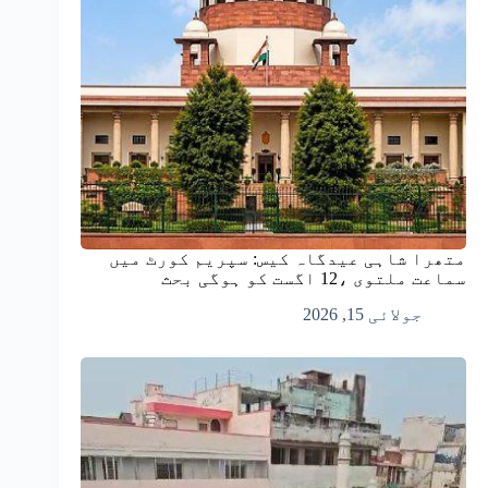
متھرا شاہی عیدگاہ کیس: سپریم کورٹ میں
سماعت ملتوی ،12 اگست کو ہوگی بحث
جولائی 15, 2026