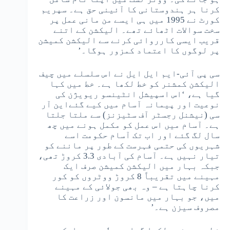
کرنا ہر ہندوستانی کا آئینی حق ہے۔ سپریم
کورٹ نے 1995 میں ہی ایسے من مانی عمل پر
سخت سوالات اٹھائے تھے۔ الیکشن کے اتنے
قریب ایسی کارروائی کرنے سے الیکشن کمیشن
پر لوگوں کا اعتماد کمزور ہوگا۔’
سی پی آئی-ایم ایل ایل نے اس سلسلے میں چیف
الیکشن کمشنر کو خط لکھا ہے۔ خط میں کہا
گیا ہے، ‘اس اسپیشل انٹینسو ریویژن کی
نوعیت اور پیمانہ آسام میں کیے گئےاین آر
سی (نیشنل رجسٹر آف سٹیزنز) سے ملتا جلتا
ہے۔ آسام میں اس عمل کو مکمل ہونے میں چھ
سال لگ گئے اور اب تک آسام حکومت اسے
شہریوں کی حتمی فہرست کے طور پر ماننے کو
تیار نہیں ہے۔ آسام کی آبادی 3.3 کروڑ تھی،
جبکہ بہار میں الیکشن کمیشن صرف ایک
مہینے میں تقریباً 8 کروڑ ووٹروں کو کور
کرنا چاہتا ہے – وہ بھی جولائی کے مہینے
میں، جو بہار میں مانسون اور زراعت کا
مصروف سیزن ہے۔’