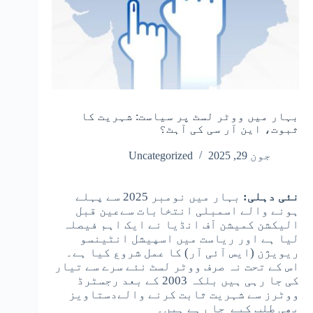
بہار میں ووٹر لسٹ پر سیاست: شہریت کا
ثبوت، این آر سی کی آہٹ؟
جون 29, 2025
Uncategorized
نئی دہلی:
بہار میں نومبر 2025 سے پہلے
ہونے والے اسمبلی انتخابات سےعین قبل
الیکشن کمیشن آف انڈیا نے ایک اہم فیصلہ
لیا ہے اور ریاست میں اسپیشل انٹینسو
ریویژن (ایس آئی آر) کا عمل شروع کیا ہے۔
اس کے تحت نہ صرف ووٹر لسٹ نئے سرے سے تیار
کی جا رہی ہیں بلکہ 2003 کے بعد رجسٹرڈ
ووٹرز سے شہریت ثابت کرنے والےدستاویز
بھی طلب کیے جا رہے ہیں۔