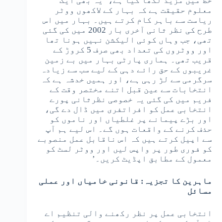
خط میں مزید لکھا گیا ہے، ‘یہ بھی ایک
معلوم حقیقت ہے کہ بہار کے لاکھوں ووٹر
ریاست سے باہر کام کرتے ہیں۔ بہار میں اس
طرح کی نظر ثانی آخری بار 2002 میں کی گئی
تھی، جب وہاں کوئی الیکشن نہیں ہونا تھا
اور ووٹروں کی تعداد بھی صرف 5 کروڑ کے
قریب تھی۔ ہماری پارٹی بہار میں بے زمین
غریبوں کے حق رائے دہی کے لیے سب سے زیادہ
سرگرمی سے لڑ رہی ہے، اور ہمیں خدشہ ہے کہ
انتخابات سے عین قبل اتنے مختصر وقت کے
فریم میں کی گئی یہ خصوصی نظرثانی پورے
انتخابی عمل کو افراتفری میں ڈال دے گی،
اور بڑے پیمانے پر غلطیاں اور ناموں کو
حذف کرنے کے واقعات ہوں گے۔ اس لیے ہم آپ
سے اپیل کرتے ہیں کہ اس ناقابل عمل منصوبے
کو فوری طور پر واپس لیں اور ووٹر لسٹ کو
معمول کے مطابق اپڈیٹ کریں۔’
ماہرین کا تجزیہ: قانونی خامیاں اور عملی
مسائل
انتخابی عمل پر نظر رکھنے والی تنظیم اے