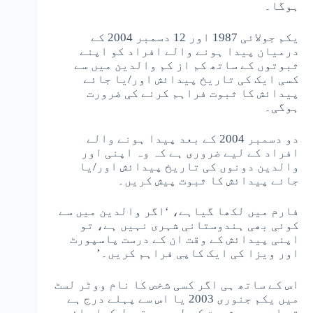
ہوگا۔
یکم جولائی 1987 اور 12 دسمبر 2004 کے
درمیان پیدا ہونے والے افراد کو اپنے
ثبوتوں کے ساتھ کم از کم والدین میں سے
کسی ایک کی تاریخ پیدائش اور/یا جائے
پیدائش کا ثبوت فراہم کرنے کی ضرورت
ہوگی۔
دو دسمبر 2004 کے بعد پیدا ہونے والے
افراد کے لیے ضروری ہے کہ وہ اپنی اور
والدین دونوں کی تاریخ پیدائش اور/یا
جائے پیدائش کا ثبوت پیش کریں۔
فارم میں لکھا گیاہے، ‘اگر والدین میں سے
کوئی بھی ہندوستانی شہری نہیں ہے، تو
اپنی پیدائش کے وقت ان کے درست پاسپورٹ
اور ویزا کی ایک کاپی فراہم کریں۔’
اس کے ساتھ ہی اگر کسی شخص کا نام ووٹر لسٹ
میں یکم جنوری 2003 یا اس سے پہلے درج ہے
تو اسے بھی ثبوت کے طور پر قبول کیا جائے