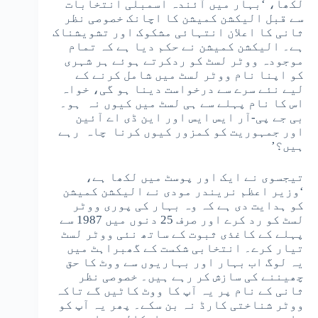
لکھا، ‘بہار میں آئندہ اسمبلی انتخابات
سے قبل الیکشن کمیشن کا اچانک خصوصی نظر
ثانی کا اعلان انتہائی مشکوک اور تشویشناک
ہے۔ الیکشن کمیشن نے حکم دیا ہے کہ تمام
موجودہ ووٹر لسٹ کو ردکرتے ہوئے ہر شہری
کو اپنا نام ووٹر لسٹ میں شامل کرنے کے
لیے نئے سرے سے درخواست دینا ہو گی، خواہ
اس کا نام پہلے سے ہی لسٹ میں کیوں نہ ہو۔
بی جے پی-آر ایس ایس اور این ڈی اے آئین
اور جمہوریت کو کمزور کیوں کرنا چاہ رہے
ہیں؟’
تیجسوی نے ایک اور پوسٹ میں لکھا ہے،
‘وزیر اعظم نریندر مودی نے الیکشن کمیشن
کو ہدایت دی ہے کہ وہ بہار کی پوری ووٹر
لسٹ کو رد کرے اور صرف 25 دنوں میں 1987 سے
پہلے کے کاغذی ثبوت کے ساتھ نئی ووٹر لسٹ
تیار کرے۔ انتخابی شکست کے گھبراہٹ میں
یہ لوگ اب بہار اور بہاریوں سے ووٹ کا حق
چھیننے کی سازش کر رہے ہیں۔ خصوصی نظر
ثانی کے نام پر یہ آپ کا ووٹ کاٹیں گے تاکہ
ووٹر شناختی کارڈ نہ بن سکے۔ پھر یہ آپ کو