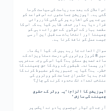
اس اعلان کے بعد سے ریاست کی سیاست گرما
گئی ہے۔ اپوزیشن جماعتوں نے اس قواعد کو
بی جے پی کی اشارے پر کی گئی کارروائی
قرار دیا ہے اور خدشہ ظاہر کیا ہے کہ اس کا
مقصد بہار کے لوگوں کے حق رائے دہی کو
چھیننا اور انتخابات سے قبل این آر سی
جیسے عمل کو نافذ کرنا ہے۔
سوال اٹھائے جا رہے ہیں کہ کیا ایک ماہ
میں 8 کروڑ ووٹروں کی درست دستاویزات کے
ساتھ تصدیق ممکن ہے؟ کیا اس کی وجہ سےغریب
اور پسماندہ طبقوں کے ووٹ کا حق چھیننے کا
خطرہ ہے؟ کیا یہ جمہوریت کو مضبوط کرنے کا
قدم ہے یا حکمران جماعت کو ووٹروں کی
منتخب تعداد تک محدود کرنے کی چال؟
اپوزیشن کا الزام: ‘یہ ووٹر کے حقوق
چھیننے کی سازش
‘
آر جے ڈی لیڈر تیجسوی یادو نے ایکس پر