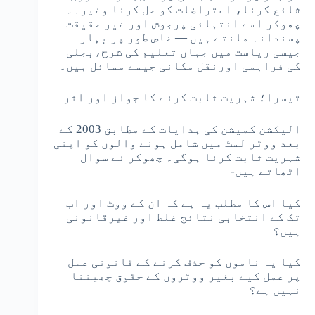
شائع کرنا، اعتراضات کو حل کرنا وغیرہ۔
چھوکر اسے انتہائی پرجوش اور غیر حقیقت
پسندانہ مانتے ہیں — خاص طور پر بہار
جیسی ریاست میں جہاں تعلیم کی شرح،بجلی
کی فراہمی اورنقل مکانی جیسے مسائل ہیں۔
تیسرا؛ شہریت ثابت کرنے کا جواز اور اثر
الیکشن کمیشن کی ہدایات کے مطابق 2003 کے
بعد ووٹر لسٹ میں شامل ہونے والوں کو اپنی
شہریت ثابت کرنا ہوگی۔ چھوکر نے سوال
اٹھاتے ہیں-
کیا اس کا مطلب یہ ہے کہ ان کے ووٹ اور اب
تک کے انتخابی نتائج غلط اور غیرقانونی
ہیں؟
کیا یہ ناموں کو حذف کرنے کے قانونی عمل
پر عمل کیے بغیر ووٹروں کے حقوق چھیننا
نہیں ہے؟