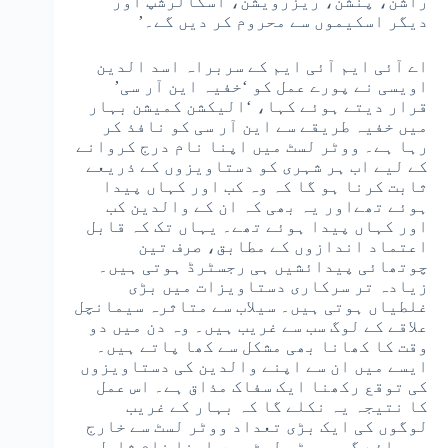
راشن، پنشن، ریزرویشن، اسکالرشپ اور
دیگر اسکیموں سے محروم کر دیں گے۔’
اے آئی ایم آئی ایم کے سربراہ اسد الدین
اویسی نے پورے عمل کو ‘خفیہ این آر سی’
قرار دیتے ہوئے کہا، ‘الیکشن کمیشن بہار
میں خفیہ طریقے سے این آر سی کو نافذ کر
رہا ہے۔ ووٹر لسٹ میں اپنا نام درج کروانے
کے لیے اب ہر شہری کو دستاویزوں کے ذریعے
ثابت کرنا ہو گا کہ وہ کب اور کہاں پیدا
ہوئے تھےاور یہ بھی کہ ان کے والدین کب
اور کہاں پیدا ہوئے تھے۔ یہاں تک کہ قابل
اعتماد اندازوں کے مطابق، صرف تین
چوتھائی پیدائشیں ہی رجسٹرڈ ہوتی ہیں۔
زیادہ تر سرکاری دستاویزات میں بڑی
غلطیاں ہوتی ہیں۔ سیلاب سے متاثرہ سیمانچل
علاقے کے لوگ سب سے غریب ہیں۔ وہ دن میں دو
وقت کا کھانا بھی مشکل سے کھا پاتے ہیں۔
ایسے میں ان سے اپنے والدین کی دستاویزوں
کی توقع رکھنا ایک سفاک مذاق ہے۔ اس عمل
کا نتیجہ یہ نکلے گا کہ بہار کے غریب
لوگوں کی ایک بڑی تعداد ووٹر لسٹ سے خارج
ہو جائے گی۔ ووٹر لسٹ میں اپنا نام شامل