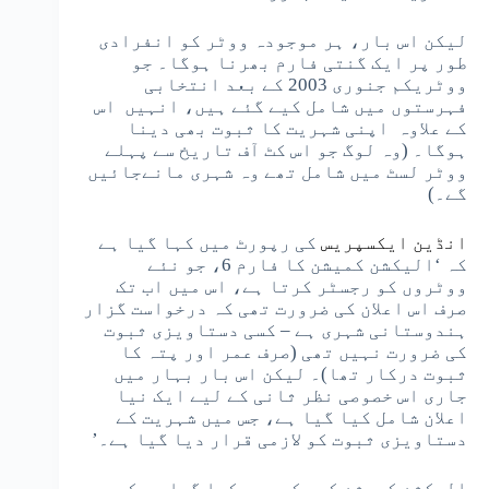
لیکن اس بار، ہر موجودہ ووٹر کو انفرادی
طور پر ایک گنتی فارم بھرنا ہوگا۔ جو
ووٹریکم جنوری 2003 کے بعد انتخابی
فہرستوں میں شامل کیے گئے ہیں، انہیں اس
کے علاوہ اپنی شہریت کا ثبوت بھی دینا
ہوگا۔ (وہ لوگ جو اس کٹ آف تاریخ سے پہلے
ووٹر لسٹ میں شامل تھے وہ شہری مانےجائیں
گے۔)
انڈین ایکسپریس
کی رپورٹ میں کہا گیا ہے
کہ ‘الیکشن کمیشن کا فارم 6، جو نئے
ووٹروں کو رجسٹر کرتا ہے، اس میں اب تک
صرف اس اعلان کی ضرورت تھی کہ درخواست گزار
ہندوستانی شہری ہے – کسی دستاویزی ثبوت
کی ضرورت نہیں تھی (صرف عمر اور پتہ کا
ثبوت درکار تھا)۔ لیکن اس بار بہار میں
جاری اس خصوصی نظر ثانی کے لیے ایک نیا
اعلان شامل کیا گیا ہے، جس میں شہریت کے
دستاویزی ثبوت کو لازمی قرار دیا گیا ہے۔’
الیکشن کمیشن کے حکم میں کہا گیا ہے کہ