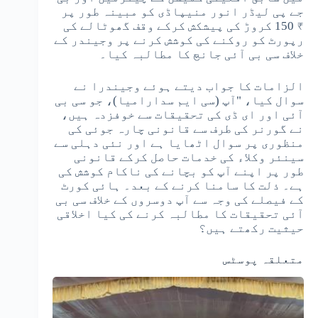
جے پی لیڈر انور منیپاڈی کو مبینہ طور پر
₹ 150 کروڑ کی پیشکش کرکے وقف گھوٹالے کی
رپورٹ کو روکنے کی کوشش کرنے پر وجیندر کے
خلاف سی بی آئی جانچ کا مطالبہ کیا۔
الزامات کا جواب دیتے ہوئے وجیندرا نے
سوال کیا، "آپ (سی ایم سدارامیا)، جو سی بی
آئی اور ای ڈی کی تحقیقات سے خوفزدہ ہیں،
نے گورنر کی طرف سے قانونی چارہ جوئی کی
منظوری پر سوال اٹھایا ہے اور نئی دہلی سے
سینئر وکلاء کی خدمات حاصل کرکے قانونی
طور پر اپنے آپ کو بچانے کی ناکام کوشش کی
ہے۔ ذلت کا سامنا کرنے کے بعد۔ ہائی کورٹ
کے فیصلے کی وجہ سے آپ دوسروں کے خلاف سی بی
آئی تحقیقات کا مطالبہ کرنے کی کیا اخلاقی
حیثیت رکھتے ہیں؟
متعلقہ پوسٹس