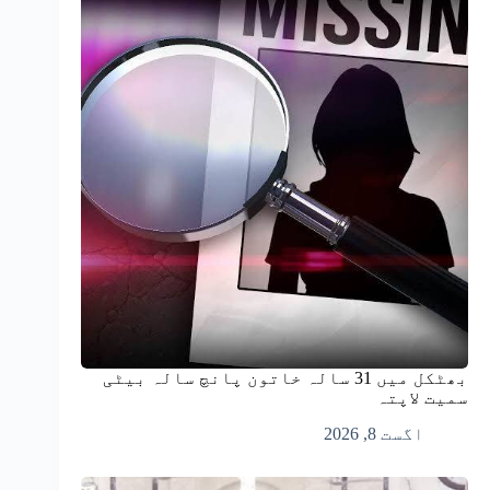
بھٹکل میں 31 سالہ خاتون پانچ سالہ بیٹی
سمیت لاپتہ
اگست 8, 2026