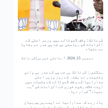
کرناٹک : وقف گھوٹالے میں وزیر اعلیٰ کے
الزامات کو ریاستی بی جے پی صدر نے بتایا
بے بنیاد
دسمبر 15, 2024
ساحلی خبریں/کرناٹک
بنگلور: کرناٹک بی جے پی کے صدر بی وائی
وجئیندر نے ہفتہ کے روز وزیر اعلیٰ
سدارامیا کے وقف گھوٹالے کے سلسلے میں
اپنے خلاف رشوت خوری کے الزامات کو "بے
بنیاد” قرار دیا۔
یاد رہے کہ سدارامیا نے اپنے پریس بیان
میں سابق اقلیتی کمیشن کے چیئرمین اور بی