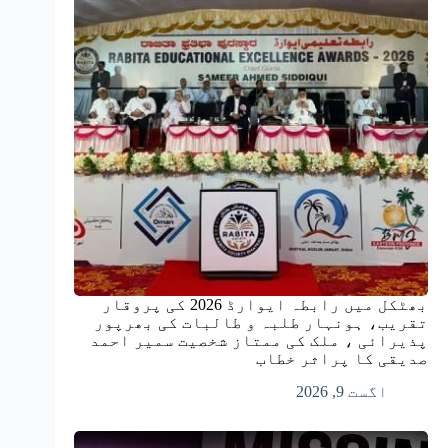
بھٹکل میں رابطہ ایوارڈ 2026 کی پروقار
تقریب، ہونہار طلبہ و طالبات کی بھرپور
پذیرائی ، ملک کی ممتاز شخصیت سمیر احمد
صدیقی کا پراثر خطاب
اگست 9, 2026