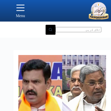
Ski
t
conten
Menu