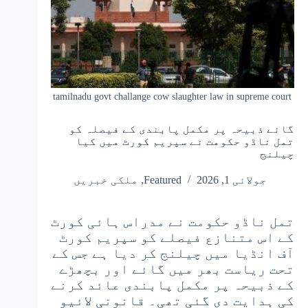
tamilnadu govt challange cow slaughter law in supreme court
گائے ذبیحہ پر مکمل پابندی کے فیصلہ کو
تمل ناڈو حکومت نے سپریم کورٹ میں کیا
چیلنج
جولائی 1, 2026
Featured
,
ملکی خبریں
تمل ناڈو حکومت نے مدراس ہائی کورٹ
کے اس متنازع فیصلے کو سپریم کورٹ
آف انڈیا میں چیلنج کر دیا ہے جس کے
تحت ریاست بھر میں گائے اور بچھڑے
کے ذبیحہ پر مکمل پابندی عائد کرنے
کی ہدایت دی گئی تھی۔ قانونی لائیو