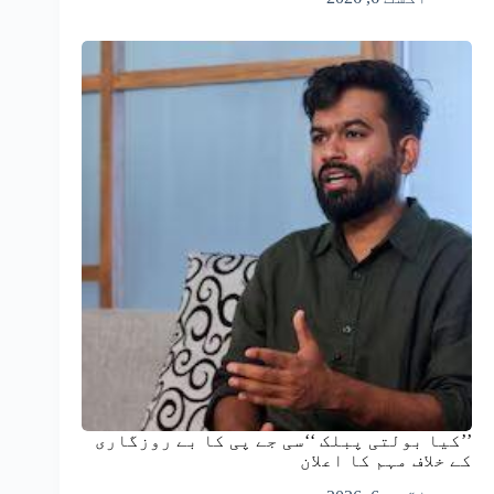
’’کیا بولتی پبلک ‘‘سی جے پی کا بے روزگاری
کے خلاف مہم کا اعلان