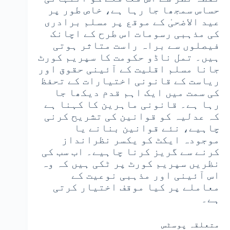
حساس سمجھا جا رہا ہے، خاص طور پر
عید الاضحیٰ کے موقع پر مسلم برادری
کی مذہبی رسومات اس طرح کے اچانک
فیصلوں سے براہ راست متاثر ہوتی
ہیں۔ تمل ناڈو حکومت کا سپریم کورٹ
جانا مسلم اقلیت کے آئینی حقوق اور
ریاست کے قانونی اختیارات کے تحفظ
کی سمت میں ایک اہم قدم دیکھا جا
رہا ہے۔ قانونی ماہرین کا کہنا ہے
کہ عدلیہ کو قوانین کی تشریح کرنی
چاہیے، نئے قوانین بنانے یا
موجودہ ایکٹ کو یکسر نظرانداز
کرنے سے گریز کرنا چاہیے۔ اب سب کی
نظریں سپریم کورٹ پر ٹکی ہیں کہ وہ
اس آئینی اور مذہبی نوعیت کے
معاملے پر کیا موقف اختیار کرتی
ہے۔
متعلقہ پوسٹس