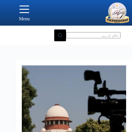
Ski
t
conten
Menu