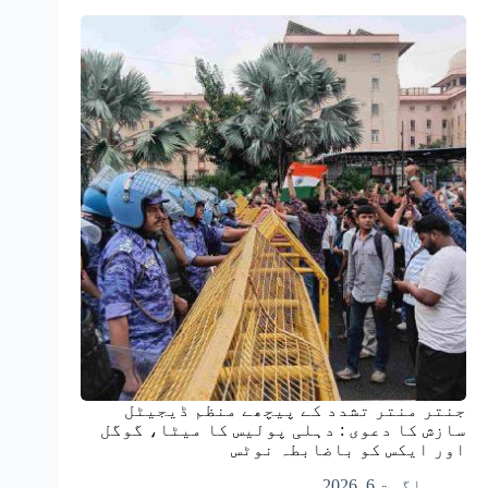
جنتر منتر تشدد کے پیچھے منظم ڈیجیٹل
سازش کا دعوی : دہلی پولیس کا میٹا، گوگل
اور ایکس کو باضابطہ نوٹس
اگست 6, 2026