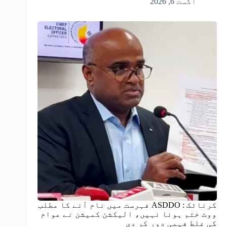
اگست 6, 2026
کرناٹک : ASDDO فہرست میں نام آنے کا مطلب
ووٹ ختم ہونا نہیں، الیکشن کمیشن نے عوام
کی غلط فہمی دور کر دی