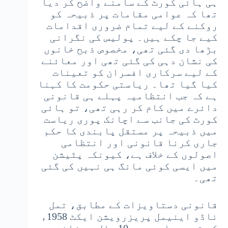
ہی ہائی کورٹ کے سامنے واضح کر دیا
تھا کہ عوامی مقامات پر ذبیحہ کو
روکنے کے لیے تمام ضروری اقدامات
کیے جا چکے ہیں۔ پولیس کی نگرانی
بڑھا دی گئی تھی، مخصوص ذبح خانوں
کی نشان دہی کی گئی تھی اور معائنے
کے لیے سرکاری افسران کو تعینات
کیا گیا تھا۔ ریاستی حکومت کا کہنا
ہے کہ جب انتظامیہ پہلے ہی قانونی
دائرے میں کام کر رہی تھی، تو ہائی
کورٹ کی جانب سے اچانک پوری ریاست
میں ذبیحہ پر مستقل پابندی کا حکم
جاری کرنا قانونی اور انتظامی
اصولوں کے خلاف ہے، کیونکہ پٹیشن
میں ایسی کوئی مانگ ہی نہیں کی گئی
تھی۔
قانونی دستاویزات کے مطابق، تمل
ناڈو اینیمل پریزرویشن ایکٹ 1958ء