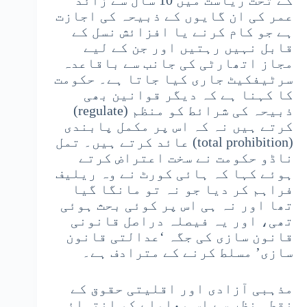
کے تحت ریاست میں 10 سال سے زائد
عمر کی ان گایوں کے ذبیحہ کی اجازت
ہے جو کام کرنے یا افزائش نسل کے
قابل نہیں رہتیں اور جن کے لیے
مجاز اتھارٹی کی جانب سے باقاعدہ
سرٹیفکیٹ جاری کیا جاتا ہے۔ حکومت
کا کہنا ہے کہ دیگر قوانین بھی
ذبیحہ کی شرائط کو منظم (regulate)
کرتے ہیں نہ کہ اس پر مکمل پابندی
(total prohibition) عائد کرتے ہیں۔ تمل
ناڈو حکومت نے سخت اعتراض کرتے
ہوئے کہا کہ ہائی کورٹ نے وہ ریلیف
فراہم کر دیا جو نہ تو مانگا گیا
تھا اور نہ ہی اس پر کوئی بحث ہوئی
تھی، اور یہ فیصلہ دراصل قانونی
قانون سازی کی جگہ ‘عدالتی قانون
سازی’ مسلط کرنے کے مترادف ہے۔
مذہبی آزادی اور اقلیتی حقوق کے
نقطہ نظر سے اس معاملے کو انتہائی