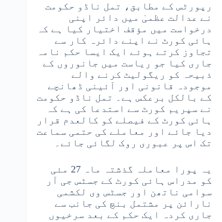
رپورٹس کے مطابق، تمل ناڈو حکومت
نے عدالت عظمیٰ میں دائر اپنی
درخواست میں مؤقف اختیار کیا ہے کہ
ہائی کورٹ نے اپنے دائرہ کار سے
تجاوز کرتے ہوئے ایک ایسا حکم نامہ
جاری کیا جو ریاست میں جانوروں کے
ذبیحہ کو ریگولیٹ کرنے والے
موجودہ قانونی اور آئینی ڈھانچے
کے بالکل برعکس ہے۔ تمل ناڈو حکومت
نے سپریم کورٹ سے استدعا کی ہے کہ
ہائی کورٹ کے فیصلے کو کالعدم قرار
دیا جائے اور معاملے کی حتمی سماعت
تک اس پر عبوری روک لگائی جائے۔
یہ پورا معاملہ گذشتہ ماہ 27 مئی
کو مدراس ہائی کورٹ کے جسٹس جی آر
سوامی ناتھن اور جسٹس وی لکشمی
نارائن پر مشتمل بنچ کی جانب سے
جاری کردہ ایک حکم کے بعد سرخیوں