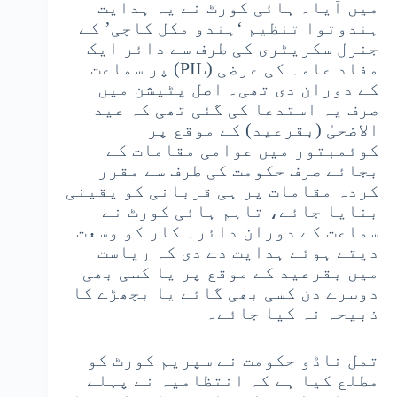
میں آیا۔ ہائی کورٹ نے یہ ہدایت
ہندوتوا تنظیم ‘ہندو مکل کاچی’ کے
جنرل سکریٹری کی طرف سے دائر ایک
مفاد عامہ کی عرضی (PIL) پر سماعت
کے دوران دی تھی۔ اصل پٹیشن میں
صرف یہ استدعا کی گئی تھی کہ عید
الاضحیٰ (بقرعید) کے موقع پر
کوئمبتور میں عوامی مقامات کے
بجائے صرف حکومت کی طرف سے مقرر
کردہ مقامات پر ہی قربانی کو یقینی
بنایا جائے، تاہم ہائی کورٹ نے
سماعت کے دوران دائرہ کار کو وسعت
دیتے ہوئے ہدایت دے دی کہ ریاست
میں بقرعید کے موقع پر یا کسی بھی
دوسرے دن کسی بھی گائے یا بچھڑے کا
ذبیحہ نہ کیا جائے۔
تمل ناڈو حکومت نے سپریم کورٹ کو
مطلع کیا ہے کہ انتظامیہ نے پہلے