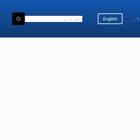
ار
English