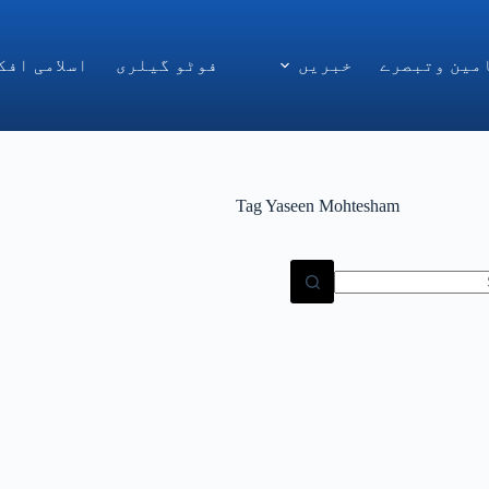
مین وتبصرے
خبریں
فوٹو گیلری
اسلامی افک
Tag
Yaseen Mohtesham