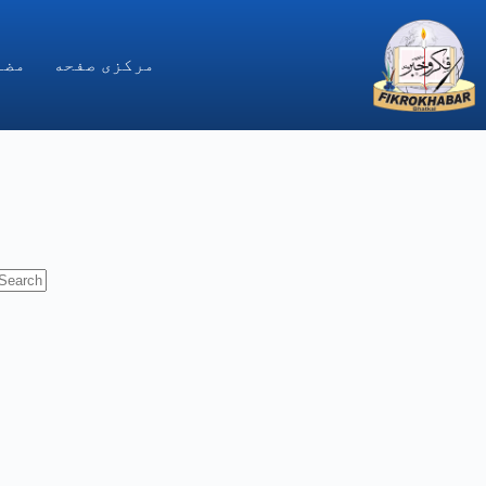
Ski
t
conten
مركزى صفحه
مضا
No
results