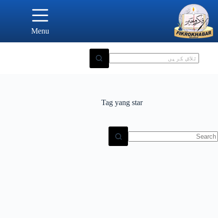
Ski
t
conten
Menu
Tag
yang star
N
result