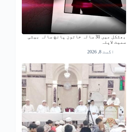
بھٹکل میں 31 سالہ خاتون پانچ سالہ بیٹی
سمیت لاپتہ
اگست 8, 2026