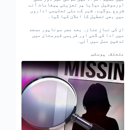
اورسوشیل میڈیا پر تعزیتی پیغامات آنے
شروع ہوگیے۔ شہر کے ملی تعلیمی اداروں
میں بھی تعطیل کا اعلان کیا گیا۔
ان کی نمازِ جنازہ بعد عصر سوناپور مسجد
میں ادا کی گئی اور قریبی قبرستان میں
تدفین عمل میں آئی۔
متعلقہ پوسٹس