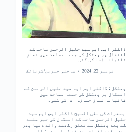
ڈاکٹر ایس ایم سید خلیل الرحمن صاحب کے
انتقال پر بھٹکل کی جمعہ مساجد میں نمازِ
غائبانہ ادا کی گئی
نومبر 22, 2024
ساحلی خبریں/کرناٹک
بھٹکل : ڈاکٹر ایس ایم سید خلیل الرحمن کے
انتقال پر بھٹکل کی جمعہ مساجد میں
غائبانہ نمازِ جنازہ اداکی گئی۔
جمعرات کی علی الصبح ڈاکٹر ایس ایم سید
خلیل الرحمن صاحب کے انتقال کی خبر ملنے
کے بعد بھٹکل سے تعلق رکھنے والے دنیا بھر
میں مقیم افراد میں غم کی لہر دوڑ گئی