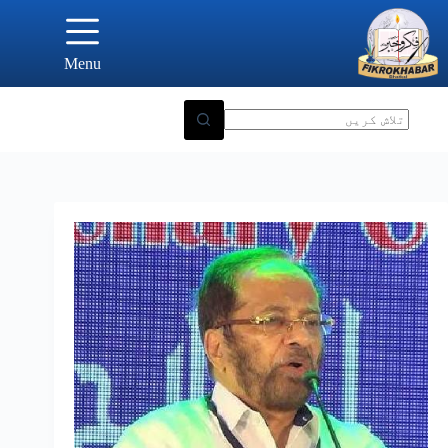
Ski
t
conten
Menu