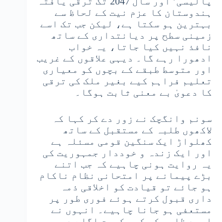
پالیسی’ اور سال 2047 تک ترقی یافتہ
ہندوستان کا عزم نیت کے لحاظ سے
بہترین ہو سکتا ہے، لیکن جب تک اسے
زمینی سطح پر دیانتداری کے ساتھ
نافذ نہیں کیا جاتا، یہ خواب
ادھورا رہے گا۔ دیہی علاقوں کے غریب
اور متوسط طبقے کے بچوں کو معیاری
تعلیم فراہم کیے بغیر ملک کی ترقی
کا دعویٰ بے معنی ثابت ہوگا۔
سونم وانگچک نے زور دے کر کہا کہ
لاکھوں طلبہ کے مستقبل کے ساتھ
کھلواڑ ایک سنگین قومی مسئلہ ہے
اور ایک زندہ و خوددار جمہوریت کی
یہ روایت ہونی چاہیے کہ جب اتنے
بڑے پیمانے پر امتحانی نظام ناکام
ہو جائے تو قیادت کو اخلاقی ذمہ
داری قبول کرتے ہوئے فوری طور پر
مستعفی ہو جانا چاہیے۔ انہوں نے
امید ظاہر کی کہ حکومت اگلے دو