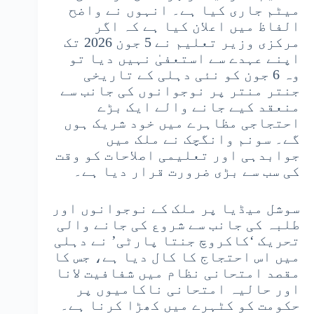
میٹم جاری کیا ہے۔ انہوں نے واضح
الفاظ میں اعلان کیا ہے کہ اگر
مرکزی وزیر تعلیم نے 5 جون 2026 تک
اپنے عہدے سے استعفیٰ نہیں دیا تو
وہ 6 جون کو نئی دہلی کے تاریخی
جنتر منتر پر نوجوانوں کی جانب سے
منعقد کیے جانے والے ایک بڑے
احتجاجی مظاہرے میں خود شریک ہوں
گے۔ سونم وانگچک نے ملک میں
جوابدہی اور تعلیمی اصلاحات کو وقت
کی سب سے بڑی ضرورت قرار دیا ہے۔
سوشل میڈیا پر ملک کے نوجوانوں اور
طلبہ کی جانب سے شروع کی جانے والی
تحریک ‘کاکروچ جنتا پارٹی’ نے دہلی
میں اس احتجاج کا کال دیا ہے، جس کا
مقصد امتحانی نظام میں شفافیت لانا
اور حالیہ امتحانی ناکامیوں پر
حکومت کو کٹہرے میں کھڑا کرنا ہے۔