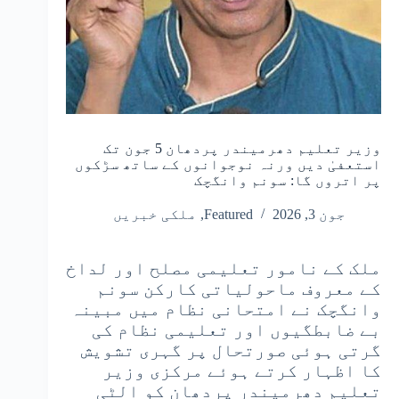
وزیر تعلیم دھرمیندر پردھان 5 جون تک
استعفیٰ دیں ورنہ نوجوانوں کے ساتھ سڑکوں
پر اتروں گا: سونم وانگچک
جون 3, 2026
Featured
,
ملکی خبریں
ملک کے نامور تعلیمی مصلح اور لداخ
کے معروف ماحولیاتی کارکن سونم
وانگچک نے امتحانی نظام میں مبینہ
بے ضابطگیوں اور تعلیمی نظام کی
گرتی ہوئی صورتحال پر گہری تشویش
کا اظہار کرتے ہوئے مرکزی وزیر
تعلیم دھرمیندر پردھان کو الٹی