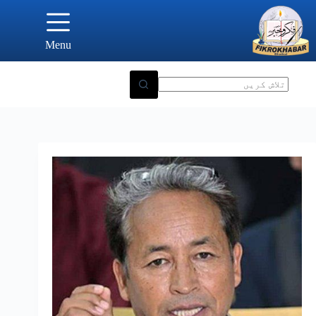
Ski
t
conten
Menu