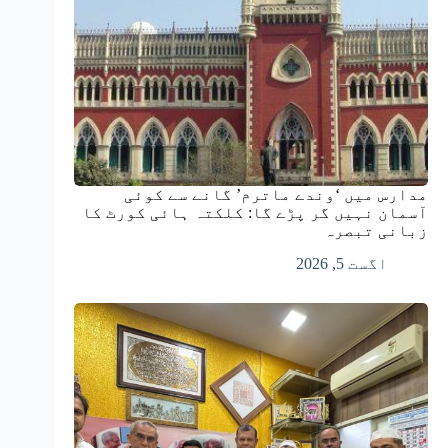
مدارس میں ‘وندے ماترم’ گانے سے کوئی
آسمان نہیں گر پڑے گا: کلکتہ ہائی کورٹ کا
زبانی تبصرہ
اگست 5, 2026