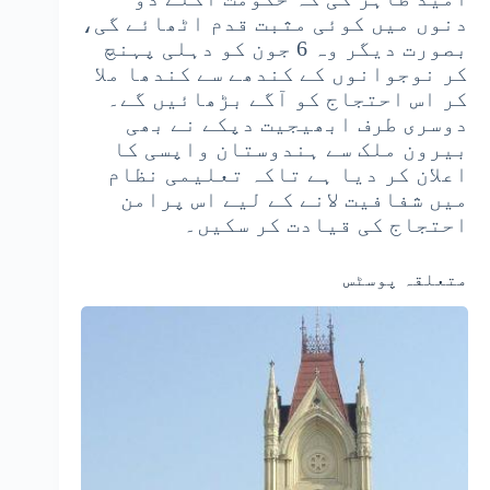
دنوں میں کوئی مثبت قدم اٹھائے گی،
بصورت دیگر وہ 6 جون کو دہلی پہنچ
کر نوجوانوں کے کندھے سے کندھا ملا
کر اس احتجاج کو آگے بڑھائیں گے۔
دوسری طرف ابھیجیت دپکے نے بھی
بیرون ملک سے ہندوستان واپسی کا
اعلان کر دیا ہے تاکہ تعلیمی نظام
میں شفافیت لانے کے لیے اس پرامن
احتجاج کی قیادت کر سکیں۔
متعلقہ پوسٹس