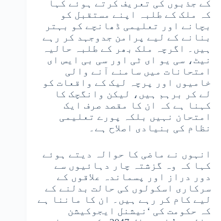
کے جذبوں کی تعریف کرتے ہوئے کہا
کہ ملک کے طلبہ اپنے مستقبل کو
بچانے اور تعلیمی ڈھانچے کو بہتر
بنانے کے لیے پرامن جدوجہد کر رہے
ہیں۔ اگرچہ ملک بھر کے طلبہ حالیہ
نیٹ، سی یو ای ٹی اور سی بی ایس ای
امتحانات میں سامنے آنے والی
خامیوں اور پرچہ لیک کے واقعات کو
لے کر برہم ہیں، لیکن وانگچک کا
کہنا ہے کہ ان کا مقصد صرف ایک
امتحان نہیں بلکہ پورے تعلیمی
نظام کی بنیادی اصلاح ہے۔
انہوں نے ماضی کا حوالہ دیتے ہوئے
کہا کہ وہ گزشتہ چار دہائیوں سے
دور دراز اور پسماندہ علاقوں کے
سرکاری اسکولوں کی حالت بدلنے کے
لیے کام کر رہے ہیں۔ ان کا ماننا ہے
کہ حکومت کی ‘نیشنل ایجوکیشن