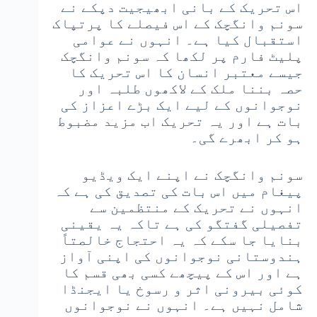
اس تحریک کے بانی ابھیجیت دپکے نے
سونم وانگچک کے اس فیصلے کا پرتپاک
استقبال کیا ہے۔ انہوں نے عوامی
پلیٹ فارم پر لکھا کہ سونم وانگچک
جیسے معتبر انسان کا اس تحریک کا
حصہ بننا ملک کے لاکھوں طلبہ اور
نوجوانوں کے لیے ایک بڑے اعزاز کی
بات ہے اور یہ تحریک اب مزید مضبوط
ہو کر ابھرے گی۔
سونم وانگچک نے اپنے ایک ویڈیو
پیغام میں اس بات کی تصدیق کی ہے کہ
انہوں نے تحریک کے منتظمین سے
تفصیلی گفتگو کی ہے تاکہ یہ یقینی
بنایا جا سکے کہ یہ احتجاج خالصتاً
ہندوستانی نوجوانوں کی اپنی آواز
ہے اور اس کے پیچھے کسی بھی قسم کا
کوئی بیرونی اثر و رسوخ یا ایجنڈا
شامل نہیں ہے۔ انہوں نے نوجوانوں