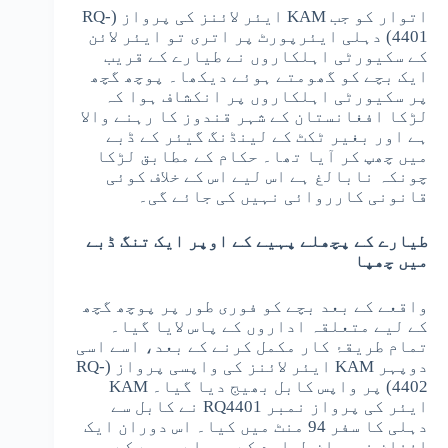
اتوار کو جب KAM ایئر لائنز کی پرواز (RQ-
4401) دہلی ایئرپورٹ پر اتری تو ایئر لائن
کے سکیورٹی اہلکاروں نے طیارے کے قریب
ایک بچے کو گھومتے ہوئے دیکھا۔ پوچھ گچھ
پر سکیورٹی اہلکاروں پر انکشاف ہوا کہ
لڑکا افغانستان کے شہر قندوز کا رہنے والا
ہے اور بغیر ٹکٹ کے لینڈنگ گیئر کے ڈبے
میں چھپ کر آیا تھا۔ حکام کے مطابق لڑکا
چونکہ نابالغ ہے اس لیے اس کے خلاف کوئی
قانونی کارروائی نہیں کی جائے گی۔
طیارے کے پچھلے پہیے کے اوپر ایک تنگ ڈبے
میں چھپا
واقعے کے بعد بچے کو فوری طور پر پوچھ گچھ
کے لیے متعلقہ اداروں کے پاس لایا گیا۔
تمام طریقۂ کار مکمل کرنے کے بعد، اسے اسی
دوپہر KAM ایئر لائنز کی واپسی پرواز (RQ-
4402) پر واپس کابل بھیج دیا گیا۔ KAM
ایئر کی پرواز نمبر RQ4401 نے کابل سے
دہلی کا سفر 94 منٹ میں کیا۔ اس دوران ایک
افغان نوجوان طیارے کے پچھلے پہیے کے