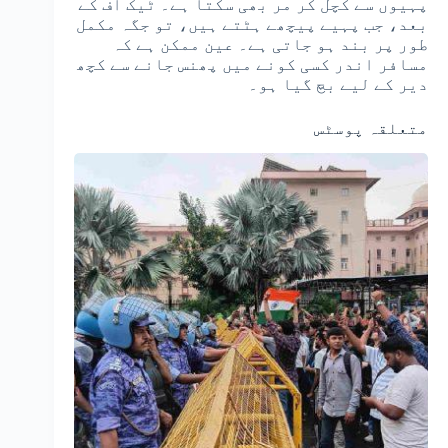
پہیوں سے کچل کر مر بھی سکتا ہے۔ ٹیک آف کے
بعد، جب پہیے پیچھے ہٹتے ہیں، تو جگہ مکمل
طور پر بند ہو جاتی ہے۔ عین ممکن ہے کہ
مسافر اندر کسی کونے میں پھنس جانے سے کچھ
دیر کے لیے بچ گیا ہو۔
متعلقہ پوسٹس