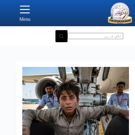
Ski
t
conten
Menu