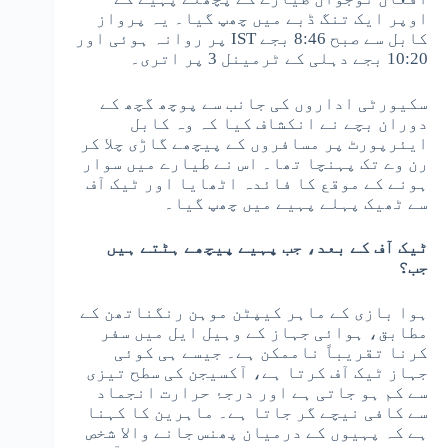
اوپر ایک تنگ ڈبے میں چھپ گیا۔ یہ پرواز
کابل سے صبح 8:46 بجے IST پر روانہ ہوئی اور
10:20 بجے دہلی کے ٹرمینل 3 پر اتری۔
سکیورٹی اداروں کی جانب سے پوچھ گچھ کے
دوران بچے نے انکشاف کیا کہ وہ کابل
ایئرپورٹ پر مسافروں کے پیچھے گاڑی چلا کر
رن وے تک پہنچا تھا۔ اس نے طیارے میں سوار
ہونے کے موقع کا فائدہ اٹھایا اور ٹیک آف
سے ٹھیک پہلے پہیے میں چھپ گیا۔
ٹیک آف کے بعد، جب پہیے پیچھے ہٹتے ہیں
جب؟
ہوا بازی کے ماہر کیپٹن موہن رنگناتھن کے
مطابق، ہوائی جہاز کے وہیل ایل میں سفر
کرنا تقریباً ناممکن ہے۔ جیسے ہی کوئی
جہاز ٹیک آف کرتا ہے، آکسیجن کی سطح تیزی
سے کم ہو جاتی ہے اور درجۂ حرارت انجماد
سے کافی نیچے گر جاتا ہے۔ ماہرین کا کہنا
ہے کہ پہیوں کے درمیان پھنس جانے والا شخص