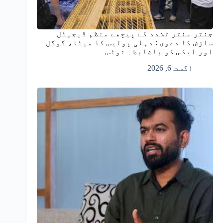
جنتر منتر تشدد کے پیچھے منظم ڈیجیٹل
سازش کا دعوی : دہلی پولیس کا میٹا، گوگل
اور ایکس کو باضابطہ نوٹس
اگست 6, 2026