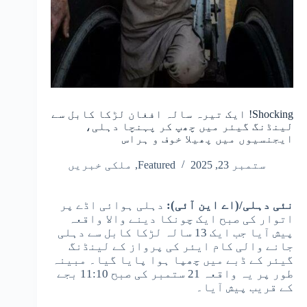
Shocking! ایک تیرہ سالہ افغان لڑکا کابل سے
لینڈنگ گیئر میں چھپ کر پہنچا دہلی،
ایجنسیوں میں پھیلا خوف و ہراس
ستمبر 23, 2025
Featured
,
ملکی خبریں
نئی دہلی/(اے این آئی):
دہلی ہوائی اڈے پر
اتوار کی صبح ایک چونکا دینے والا واقعہ
پیش آیا جب ایک 13 سالہ لڑکا کابل سے دہلی
جانے والی کام ایئر کی پرواز کے لینڈنگ
گیئر کے ڈبے میں چھپا ہوا پایا گیا۔ مبینہ
طور پر یہ واقعہ 21 ستمبر کی صبح 11:10 بجے
کے قریب پیش آیا۔