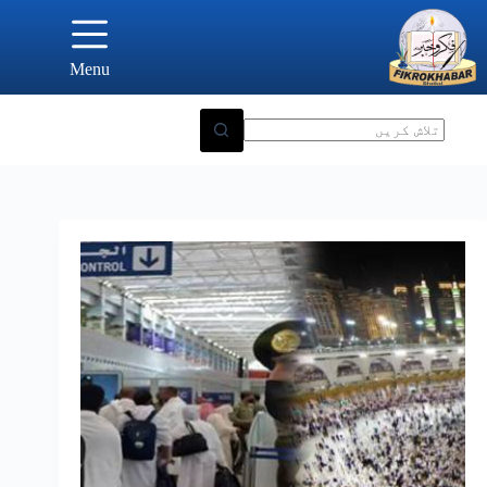
Ski
t
conten
Menu