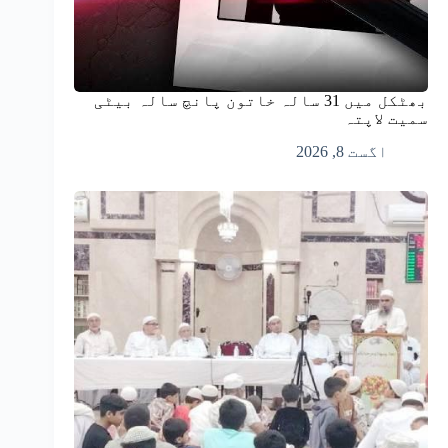
بھٹکل میں 31 سالہ خاتون پانچ سالہ بیٹی
سمیت لاپتہ
اگست 8, 2026