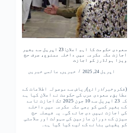
سعودی حکومت کا اہم اعلان: 23 اپریل سے بغیر
اجازت مکہ مکرمہ میں داخلہ ممنوع، صرف حج
ویزا ہولڈرز کو اجازت
اپریل 24, 2025
خبریں
,
عالمی خبریں
(فکروخبر/ذرائع)ریاض سے موصولہ اطلاعات کے
مطابق، سعودی عرب کی حکومت نے اعلان کیا ہے
کہ 23 اپریل سے 10 جون 2025 تک اجازت نامے
کے بغیر کسی کو بھی مکہ مکرمہ میں داخلے
کی اجازت نہیں دی جائے گی۔ یہ فیصلہ حج
سیزن کے دوران عازمین کی سہولت اور سلامتی
کو یقینی بنانے کے لیے کیا گیا ہے۔