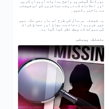
بورڈنگ گیٹس پر واضح ہدایات آویزاں کریں
اور اعلانات کے ذریعے مسافروں کو اس فیصلے
سے باخبر رکھیں۔
یہ فیصلہ ہر سال کی طرح اس بار بھی مکہ میں
غیر ضروری ازدحام سے بچاؤ اور حجاج کرام
کی سہولت کے پیش نظر کیا گیا ہے۔
متعلقہ پوسٹس