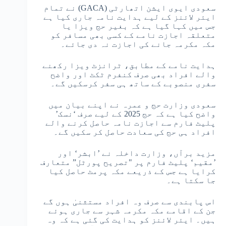
سعودی ایوی ایشن اتھارٹی (GACA) نے تمام
ایئر لائنز کے لیے ہدایت نامہ جاری کیا ہے
جس میں کہا گیا ہے کہ بغیر حج ویزا یا
متعلقہ اجازت نامے کے کسی بھی مسافر کو
مکہ مکرمہ جانے کی اجازت نہ دی جائے۔
ہدایت نامے کے مطابق، ٹرانزٹ ویزا رکھنے
والے افراد بھی صرف کنفرم ٹکٹ اور واضح
سفری منصوبے کے ساتھ ہی سفر کرسکیں گے۔
سعودی وزارت حج و عمرہ نے اپنے بیان میں
واضح کیا ہے کہ حج 2025 کے لیے صرف ‘نسک’
پلیٹ فارم سے اجازت نامہ حاصل کرنے والے
افراد ہی حج کی سعادت حاصل کر سکیں گے۔
مزید برآں، وزارت داخلہ نے ’ابشر‘ اور
’مقیم‘ پلیٹ فارم پر "تصریح پورٹل” متعارف
کرایا ہے جس کے ذریعے مکہ پرمٹ حاصل کیا
جا سکتا ہے۔
اس پابندی سے صرف وہ افراد مستثنیٰ ہوں گے
جن کے اقامے مکہ مکرمہ شہر سے جاری ہوئے
ہیں۔ ایئر لائنز کو ہدایت کی گئی ہے کہ وہ