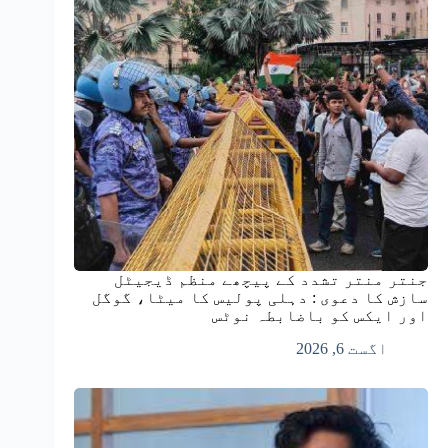
جنتر منتر تشدد کے پیچھے منظم ڈیجیٹل
سازش کا دعوی : دہلی پولیس کا میٹا، گوگل
اور ایکس کو باضابطہ نوٹس
اگست 6, 2026