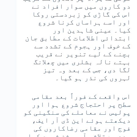
دو کاروں میں سوار افراد نے
اس کی گاڑی کو زبردستی روکا
اور اسے ہراساں کرنا شروع
کیا۔ عینی شاہدین اور
ابتدائی اطلاعات کے مطابق جان
کے خوف اور ہجوم کے تشدد سے
بچنے کے لیے تنویر نے قریب
بہتے نالہ بشلری میں چھلانگ
لگا دی، جس کے بعد وہ تیز
لہروں کی نذر ہو گیا۔
اس واقعے کے فوراً بعد مقامی
سطح پر احتجاج شروع ہوا اور
پولیس نے معاملے کی سنگینی کو
دیکھتے ہوئے این ڈی آر ایف،
فوج اور مقامی رضاکاروں کی
مدد سے تلاشی آپریشن شروع کیا