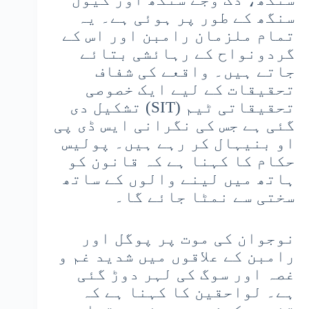
سنگھ کے طور پر ہوئی ہے۔ یہ
تمام ملزمان رامبن اور اس کے
گردونواح کے رہائشی بتائے
جاتے ہیں۔ واقعے کی شفاف
تحقیقات کے لیے ایک خصوصی
تحقیقاتی ٹیم (SIT) تشکیل دی
گئی ہے جس کی نگرانی ایس ڈی پی
او بنیہال کر رہے ہیں۔ پولیس
حکام کا کہنا ہے کہ قانون کو
ہاتھ میں لینے والوں کے ساتھ
سختی سے نمٹا جائے گا۔
نوجوان کی موت پر پوگل اور
رامبن کے علاقوں میں شدید غم و
غصہ اور سوگ کی لہر دوڑ گئی
ہے۔ لواحقین کا کہنا ہے کہ