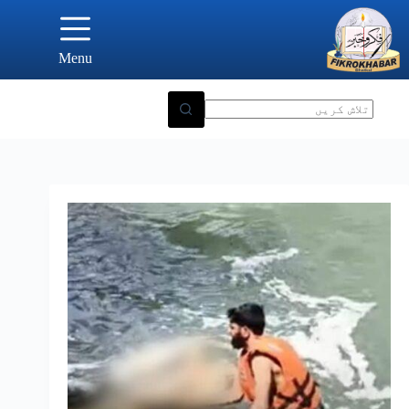
Ski
t
conten
Menu