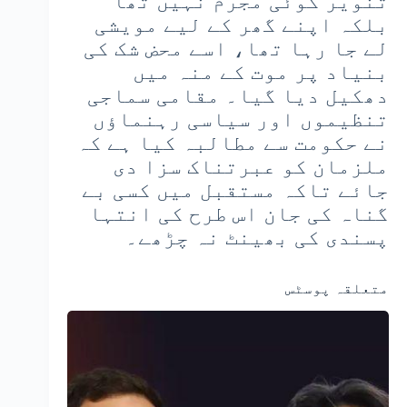
تنویر کوئی مجرم نہیں تھا
بلکہ اپنے گھر کے لیے مویشی
لے جا رہا تھا، اسے محض شک کی
بنیاد پر موت کے منہ میں
دھکیل دیا گیا۔ مقامی سماجی
تنظیموں اور سیاسی رہنماؤں
نے حکومت سے مطالبہ کیا ہے کہ
ملزمان کو عبرتناک سزا دی
جائے تاکہ مستقبل میں کسی بے
گناہ کی جان اس طرح کی انتہا
پسندی کی بھینٹ نہ چڑھے۔
متعلقہ پوسٹس