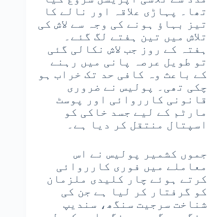
تھا۔ پہاڑی علاقہ اور نالے کا
تیز بہاؤ ہونے کی وجہ سے لاش کی
تلاش میں تین ہفتے لگ گئے۔
ہفتہ کے روز جب لاش نکالی گئی
تو طویل عرصہ پانی میں رہنے
کے باعث وہ کافی حد تک خراب ہو
چکی تھی۔ پولیس نے ضروری
قانونی کارروائی اور پوسٹ
مارٹم کے لیے جسد خاکی کو
اسپتال منتقل کر دیا ہے۔
جموں کشمیر پولیس نے اس
معاملے میں فوری کارروائی
کرتے ہوئے چار کلیدی ملزمان
کو گرفتار کر لیا ہے جن کی
شناخت سرجیت سنگھ، سندیپ
سنگھ، دگ وجے سنگھ اور کیول