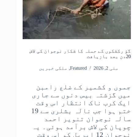
گؤ رکشکوں کے حملہ کا شکار نوجوان کی لاش
20دن بعد بازیافت
مئی 2, 2026
Featured
,
ملکی خبریں
جموں و کشمیر کے ضلع رامبن
میں گزشتہ بیس دنوں سے جاری
ایک کرب ناک انتظار اس وقت
ختم ہوا جب نالہ بشلری سے 19
سالہ نوجوان تنویر احمد
چوپان کی لاش برآمد ہوئی۔ یہ
نوجوان 12 اپریل کو اس وقت