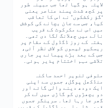
لاپتہ ہو گیا تھا جب مبینہ طور
پر کچھ شدت پسند عناصر یعنی
‘گؤ رکشکوں’ نے اس کا تعاقب
کیا، جس سے جان بچانے کی کوشش
میں اس نے مکرکوٹ کے قریب
نالے میں چھلانگ لگا دی تھی۔
ہفتہ کے روز ڈگڈول کے مقام پر
ریسکیو ٹیموں کو لاش نظر آئی،
جس کے بعد بڑے پیمانے پر جاری
تلاشی مہم اختتام پذیر ہوئی۔
متوفی تنویر احمد ساکنہ
منڈکھل پوگل، جموں سے اپنی
ایک دودھ دینے والی گائے اور
دو بچھڑوں کو گاڑی میں لے کر
گھر جا رہا تھا۔ سرینگر جموں
قومی شاہراہ پر ڈگڈول کے قریب