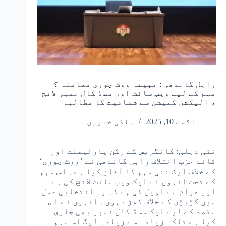
راہل گاندھی : مبینہ ووٹ چوری معاملہ ؟
مہم کے لیے ویب سائٹ اور مسڈ کال نمبر لانچ
، الیکشن کمیشن سے شفافیت کا مطالبہ
اگست 10, 2025
ملکی خبریں
نئی دہلی: کانگریس کے رکن پارلیمنٹ اور
قائد حزبِ اختلاف راہل گاندھی نے ’ووٹ چوری‘
کے خلاف ایک نئی مہم کا آغاز کیا ہے۔ اس مہم
کے تحت انہوں نے ایک ویب سائٹ لانچ کی ہے
اور عوام سے اپیل کی ہے کہ وہ انتخابی عمل
میں گڑبڑی کے خلاف کھڑے ہوں۔ انہوں نے اس
مقصد کے لیے ایک مسڈ کال نمبر بھی جاری
کیا ہے تاکہ زیادہ سے زیادہ لوگ اس مہم