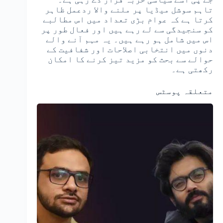
تاہم سوشل میڈیا پر ملنے والا ردعمل ظاہر
کرتا ہے کہ عوام بڑی تعداد میں اس مطالبے
کو سنجیدگی سے لے رہے ہیں اور فعال طور پر
اس میں شامل ہو رہے ہیں۔ یہ مہم آنے والے
دنوں میں انتخابی اصلاحات اور شفافیت کے
حوالے سے بحث کو مزید تیز کرنے کا امکان
رکھتی ہے۔
متعلقہ پوسٹس