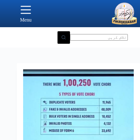
Ski
t
conten
Menu