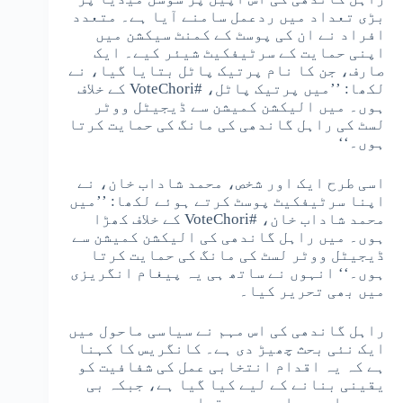
بڑی تعداد میں ردعمل سامنے آیا ہے۔ متعدد
افراد نے ان کی پوسٹ کے کمنٹ سیکشن میں
اپنی حمایت کے سرٹیفکیٹ شیئر کیے۔ ایک
صارف، جن کا نام پرتیک پاٹل بتایا گیا، نے
لکھا: ’’میں پرتیک پاٹل، #VoteChori کے خلاف
ہوں۔ میں الیکشن کمیشن سے ڈیجیٹل ووٹر
لسٹ کی راہل گاندھی کی مانگ کی حمایت کرتا
ہوں۔‘‘
اسی طرح ایک اور شخص، محمد شاداب خان، نے
اپنا سرٹیفکیٹ پوسٹ کرتے ہوئے لکھا: ’’میں
محمد شاداب خان، #VoteChori کے خلاف کھڑا
ہوں۔ میں راہل گاندھی کی الیکشن کمیشن سے
ڈیجیٹل ووٹر لسٹ کی مانگ کی حمایت کرتا
ہوں۔‘‘ انہوں نے ساتھ ہی یہ پیغام انگریزی
میں بھی تحریر کیا۔
راہل گاندھی کی اس مہم نے سیاسی ماحول میں
ایک نئی بحث چھیڑ دی ہے۔ کانگریس کا کہنا
ہے کہ یہ اقدام انتخابی عمل کی شفافیت کو
یقینی بنانے کے لیے کیا گیا ہے، جبکہ بی
جے پی اسے سیاسی حربہ قرار دے رہی ہے۔