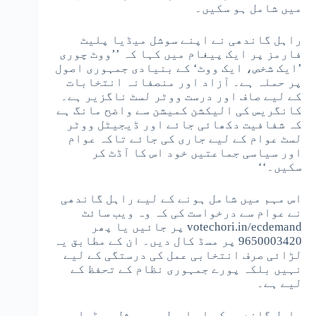
میں شامل ہو سکیں۔
راہل گاندھی نے اپنے سوشل میڈیا پلیٹ
فارمز پر ایک پیغام میں کہا کہ ’’ووٹ چوری
’ایک شخص، ایک ووٹ‘ کے بنیادی جمہوری اصول
پر حملہ ہے۔ آزاد اور منصفانہ انتخابات
کے لیے صاف اور درست ووٹر لسٹ ناگزیر ہے۔
کانگریس کی الیکشن کمیشن سے واضح مانگ ہے
کہ شفافیت دکھائی جائے اور ڈیجیٹل ووٹر
لسٹ عوام کے لیے جاری کی جائے تاکہ عوام
اور سیاسی جماعتیں خود اس کا آڈٹ کر
سکیں۔‘‘
اس مہم میں شامل ہونے کے لیے راہل گاندھی
نے عوام سے درخواست کی کہ وہ ویب سائٹ
votechori.in/ecdemand پر جائیں یا پھر
9650003420 پر مسڈ کال دیں۔ ان کے مطابق یہ
لڑائی صرف انتخابی عمل کی درستگی کے لیے
نہیں بلکہ پورے جمہوری نظام کے تحفظ کے
لیے ہے۔
راہل گاندھی کی اس اپیل پر سوشل میڈیا پر