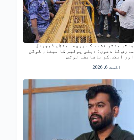
جنتر منتر تشدد کے پیچھے منظم ڈیجیٹل
سازش کا دعوی : دہلی پولیس کا میٹا، گوگل
اور ایکس کو باضابطہ نوٹس
اگست 6, 2026